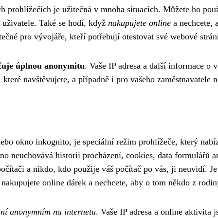
prohlížečích je užitečná v mnoha situacích. Můžete ho použí
í uživatele. Také se hodí, když
nakupujete online
a nechcete, 
tečné pro vývojáře, kteří potřebují otestovat své webové strá
uje úplnou anonymitu
. Vaše IP adresa a další informace o 
 které navštěvujete, a případně i pro vašeho zaměstnavatele n
 okno inkognito, je speciální režim prohlížeče, který nabí
o neuchovává historii procházení, cookies, data formulářů an
ítači a nikdo, kdo použije váš počítač po vás, ji neuvidí. Je
 nakupujete online dárek a nechcete, aby o tom někdo z rodin
iní anonymním na internetu
. Vaše IP adresa a online aktivita 