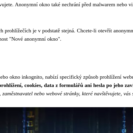
ěvujete. Anonymní okno také nechrání před malwarem nebo viry
rohlížečích je v podstatě stejná. Chcete-li otevřít anonymn
žnost "Nové anonymní okno".
 okno inkognito, nabízí specifický způsob prohlížení webu
ohlížení, cookies, data z formulářů ani hesla po jeho zav
, zaměstnavatel nebo webové stránky, které navštěvujete, vás 