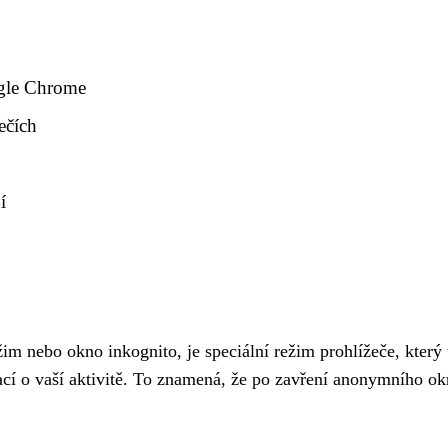
gle Chrome
ečích
í
nebo okno inkognito, je speciální režim prohlížeče, který u
mací o vaší aktivitě. To znamená, že po zavření anonymního 