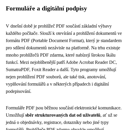
Formuláře a digitální podpisy
V dnešní době je prohlížeč PDF součástí základní výbavy
každého počítače. Slouží k otevírání a prohlížení dokumentů ve
formátu PDF (Portable Document Format), který je standardem
pro sdílení dokumentů nezávisle na platformě. Na trhu existuje
mnoho prohlížečů PDF zdarma, které nabízejí širokou škálu
funkcí. Mezi nejoblíbenější patří Adobe Acrobat Reader DC,
SumatraPDF, Foxit Reader a další. Tyto programy umožňují
nejen prohlížení PDF souborů, ale také tisk, anotování,
vyplňování formulářů a v některých případech i digitální
podepisování.
Formuláře PDF jsou běžnou součástí elektronické komunikace.
Umožňují
sběr strukturovaných dat od uživatelů
, ať už se
jedná o objednávky, registrace, dotazníky nebo jiné typy
formulářů. Prohlížeče PDF zdarma obvykle umožňují