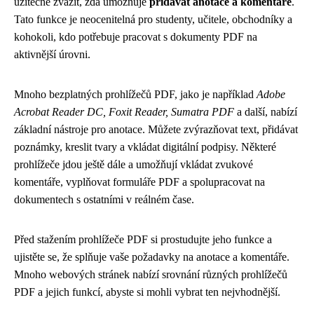
užitečné zvážit, zda umožňuje
přidávat anotace a komentáře
.
Tato funkce je neocenitelná pro studenty, učitele, obchodníky a
kohokoli, kdo potřebuje pracovat s dokumenty PDF na
aktivnější úrovni.
Mnoho bezplatných prohlížečů PDF, jako je například
Adobe
Acrobat Reader DC, Foxit Reader, Sumatra PDF
a další, nabízí
základní nástroje pro anotace. Můžete zvýrazňovat text, přidávat
poznámky, kreslit tvary a vkládat digitální podpisy. Některé
prohlížeče jdou ještě dále a umožňují vkládat zvukové
komentáře, vyplňovat formuláře PDF a spolupracovat na
dokumentech s ostatními v reálném čase.
Před stažením prohlížeče PDF si prostudujte jeho funkce a
ujistěte se, že splňuje vaše požadavky na anotace a komentáře.
Mnoho webových stránek nabízí srovnání různých prohlížečů
PDF a jejich funkcí, abyste si mohli vybrat ten nejvhodnější.