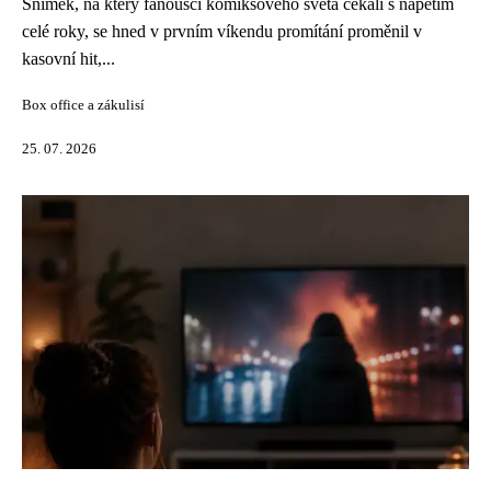
Snímek, na který fanoušci komiksového světa čekali s napětím
celé roky, se hned v prvním víkendu promítání proměnil v
kasovní hit,...
Box office a zákulisí
25. 07. 2026