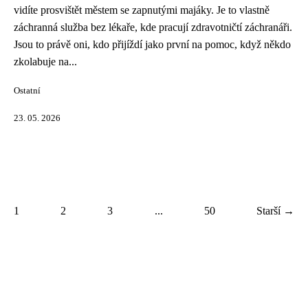
vidíte prosvištět městem se zapnutými majáky. Je to vlastně
záchranná služba bez lékaře, kde pracují zdravotničtí záchranáři.
Jsou to právě oni, kdo přijíždí jako první na pomoc, když někdo
zkolabuje na...
Ostatní
23. 05. 2026
1
2
3
...
50
Starší →