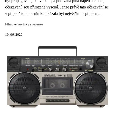
byl propagován jako velkolepá podívaná plná napětí a emocí,
očekávání jsou přirozeně vysoká. Jenže právě tato očekávání se
v případě tohoto snímku ukázala být největším nepřítelem...
Filmové novinky a recenze
10. 06. 2026