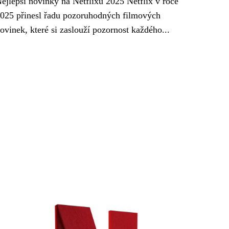
ejlepší novinky na Netflixu 2025 Netflix v roce
025 přinesl řadu pozoruhodných filmových
ovinek, které si zaslouží pozornost každého...