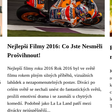
Nejlepší Filmy 2016: Co Jste Nesměli
Prošvihnout!
Nejlepší filmy roku 2016 Rok 2016 byl ve světě
K
filmu rokem plným silných příběhů, vizuálních
r
á
lahůdek a nezapomenutelných postav. Diváci po
k
celém světě se nechali unést do fantastických světů,
c
prožili emotivní drama i se zasmáli u chytrých
l
komedií. Podobně jako La La Land patří mezi
T
divácky nejúspěšnější...