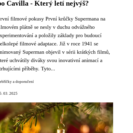
po Cavilla - Který letí nejvýš?
rvní filmové pokusy První krůčky Supermana na
ilmovém plátně se nesly v duchu odvážného
xperimentování a položily základy pro budoucí
elkolepé filmové adaptace. Již v roce 1941 se
nimovaný Superman objevil v sérii krátkých filmů,
teré uchvátily diváky svou inovativní animací a
trhujícími příběhy. Tyto...
ebříčky a doporučení
5. 03. 2025