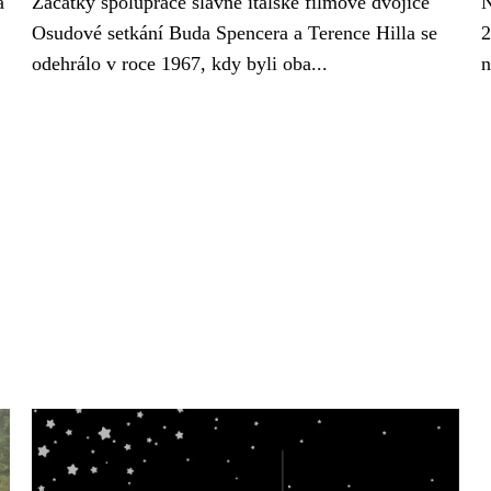
a
Začátky spolupráce slavné italské filmové dvojice
N
Osudové setkání Buda Spencera a Terence Hilla se
2
odehrálo v roce 1967, kdy byli oba...
n