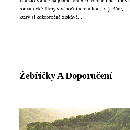
Kouzlo Vánoc na plátně Vánoční romantické filmy 
romantické filmy s vánoční tematikou, to je žánr,
který si každoročně získává...
Žebříčky A Doporučení