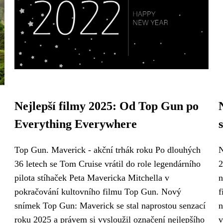
Nejlepší filmy 2025: Od Top Gun po
Everything Everywhere
Top Gun. Maverick - akční trhák roku Po dlouhých
N
36 letech se Tom Cruise vrátil do role legendárního
2
pilota stíhaček Peta Mavericka Mitchella v
n
pokračování kultovního filmu Top Gun. Nový
f
snímek Top Gun: Maverick se stal naprostou senzací
n
roku 2025 a právem si vysloužil označení nejlepšího
v