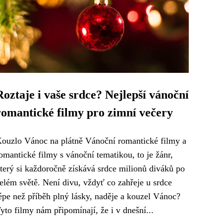
Roztaje i vaše srdce? Nejlepší vánoční
romantické filmy pro zimní večery
ouzlo Vánoc na plátně Vánoční romantické filmy a
omantické filmy s vánoční tematikou, to je žánr,
terý si každoročně získává srdce milionů diváků po
elém světě. Není divu, vždyť co zahřeje u srdce
épe než příběh plný lásky, naděje a kouzel Vánoc?
yto filmy nám připomínají, že i v dnešní...