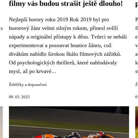
filmy vás budou strašit ještě dlouho!
Nejlepší horory roku 2019 Rok 2019 byl pro
P
 s
hororový žánr velmi silným rokem, přinesl svěží
f
nápady a originální přístupy k děsu. Tvůrci se nebáli
e
experimentovat a posouvat hranice žánru, což
v
divákům nabídlo širokou škálu filmových zážitků.
a
Od psychologických thrillerů, které nahlodávaly
k
mysl, až po krvavé...
s
Žebříčky a doporučení
Ž
09. 03. 2025
0