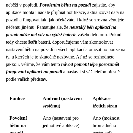
neběží v popředí.
Povolením běhu na pozadí
zajistíte, aby
aplikace mohla i nadále přijímat notifikace, aktualizovat data na
pozadí a fungovat tak, jak očekáváte, i když se zrovna věnujete
něčemu jinému. Pamatujte ale, že
neustálý běh aplikací na
pozadí může mít vliv na výdrž baterie
vašeho telefonu. Pokud
tedy chcete šetřit baterii, doporučujeme vám zkontrolovat
nastavení běhu na pozadí u všech aplikací a omezit ho pouze na
ty, u kterých je to skutečně nezbytné. Ať už se rozhodnete
jakkoli, věříme, že vám tento
návod pomohl lépe porozumět
fungování aplikací na pozadí
a nastavit si váš telefon přesně
podle vašich představ.
Funkce
Android (nastavení
Aplikace
systému)
třetích stran
Povolení
Ano (nastavení pro
Ano (možnost
běhu na
jednotlivé aplikace)
hromadného
pozadí
nastavení)