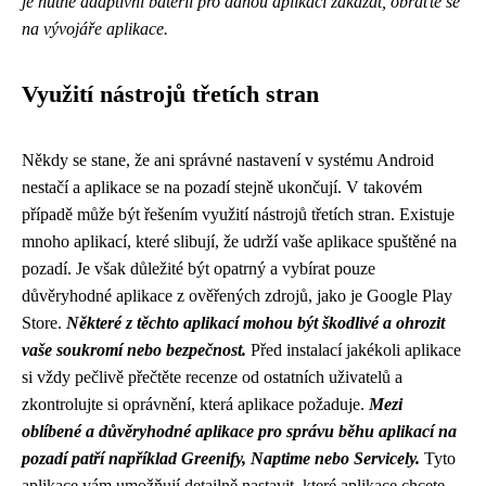
je nutné adaptivní baterii pro danou aplikaci zakázat, obraťte se
na vývojáře aplikace.
Využití nástrojů třetích stran
Někdy se stane, že ani správné nastavení v systému Android
nestačí a aplikace se na pozadí stejně ukončují. V takovém
případě může být řešením využití nástrojů třetích stran. Existuje
mnoho aplikací, které slibují, že udrží vaše aplikace spuštěné na
pozadí. Je však důležité být opatrný a vybírat pouze
důvěryhodné aplikace z ověřených zdrojů, jako je Google Play
Store.
Některé z těchto aplikací mohou být škodlivé a ohrozit
vaše soukromí nebo bezpečnost.
Před instalací jakékoli aplikace
si vždy pečlivě přečtěte recenze od ostatních uživatelů a
zkontrolujte si oprávnění, která aplikace požaduje.
Mezi
oblíbené a důvěryhodné aplikace pro správu běhu aplikací na
pozadí patří například Greenify, Naptime nebo Servicely.
Tyto
aplikace vám umožňují detailně nastavit, které aplikace chcete