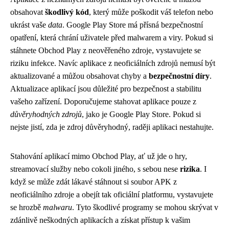
obsahovat
škodlivý kód
, který může poškodit váš telefon nebo
ukrást vaše
data
. Google Play Store má přísná bezpečnostní
opatření, která chrání uživatele před malwarem a viry. Pokud si
stáhnete Obchod Play z neověřeného zdroje, vystavujete se
riziku infekce. Navíc aplikace z neoficiálních zdrojů nemusí být
aktualizované a můžou obsahovat chyby a
bezpečnostní díry
.
Aktualizace aplikací jsou důležité pro bezpečnost a stabilitu
vašeho zařízení. Doporučujeme stahovat aplikace pouze z
důvěryhodných zdrojů
, jako je Google Play Store. Pokud si
nejste jistí, zda je zdroj důvěryhodný, raději aplikaci nestahujte.
Stahování aplikací mimo Obchod Play, ať už jde o hry,
streamovací služby nebo cokoli jiného, s sebou nese
rizika
. I
když se může zdát lákavé stáhnout si soubor APK z
neoficiálního zdroje a obejít tak oficiální platformu, vystavujete
se hrozbě
malwaru
. Tyto škodlivé programy se mohou skrývat v
zdánlivě neškodných aplikacích a získat přístup k vašim