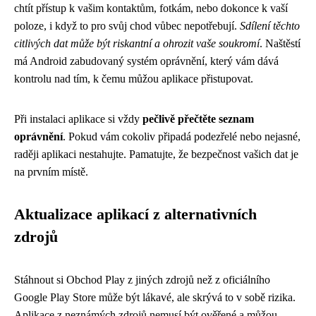
chtít přístup k vašim kontaktům, fotkám, nebo dokonce k vaší
poloze, i když to pro svůj chod vůbec nepotřebují.
Sdílení těchto
citlivých dat může být riskantní a ohrozit vaše soukromí
. Naštěstí
má Android zabudovaný systém oprávnění, který vám dává
kontrolu nad tím, k čemu můžou aplikace přistupovat.
Při instalaci aplikace si vždy
pečlivě přečtěte seznam
oprávnění
. Pokud vám cokoliv připadá podezřelé nebo nejasné,
raději aplikaci nestahujte. Pamatujte, že bezpečnost vašich dat je
na prvním místě.
Aktualizace aplikací z alternativních
zdrojů
Stáhnout si Obchod Play z jiných zdrojů než z oficiálního
Google Play Store může být lákavé, ale skrývá to v sobě rizika.
Aplikace z neznámých zdrojů nemusí být ověřené a můžou