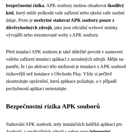
bezpečnostní rizika
. APK soubory mohou obsahovat
škodlivý
kód
, který může poškodit vaše zařízení nebo ukrást vaše osobní
údaje. Proto je
nezbytné stahovat APK soubory pouze z
důvěryhodných zdrojů
, jako jsou oficiální webové stránky
vývojářů nebo renomované weby s APK soubory.
Před instalací APK souboru je také důležité povolit v nastavení
vašeho zařízení instalaci aplikací z neznámých zdrojů. Mějte na
paměti, že i po aktivaci této možnosti je instalace z APK souborů
rizikovější než instalace z Obchodu Play. Vždy si pečlivě
zkontrolujte oprávnění, která aplikace požaduje, a v případě
pochybností aplikaci neinstalujte.
Bezpečnostní rizika APK souborů
Stahování APK souborů, tedy instalačních balíčků aplikací pro
Android, z neoficiálních zdrojů s sebou nese
inherentní