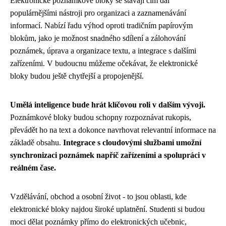
Elektronické poznámkové bloky se stávají čím dál
populárnějšími nástroji pro organizaci a zaznamenávání
informací. Nabízí řadu výhod oproti tradičním papírovým
blokům, jako je možnost snadného sdílení a zálohování
poznámek, úprava a organizace textu, a integrace s dalšími
zařízeními. V budoucnu můžeme očekávat, že elektronické
bloky budou ještě chytřejší a propojenější.
Umělá inteligence bude hrát klíčovou roli v dalším vývoji.
Poznámkové bloky budou schopny rozpoznávat rukopis,
převádět ho na text a dokonce navrhovat relevantní informace na
základě obsahu.
Integrace s cloudovými službami umožní
synchronizaci poznámek napříč zařízeními a spolupráci v
reálném čase.
Vzdělávání, obchod a osobní život - to jsou oblasti, kde
elektronické bloky najdou široké uplatnění. Studenti si budou
moci dělat poznámky přímo do elektronických učebnic,