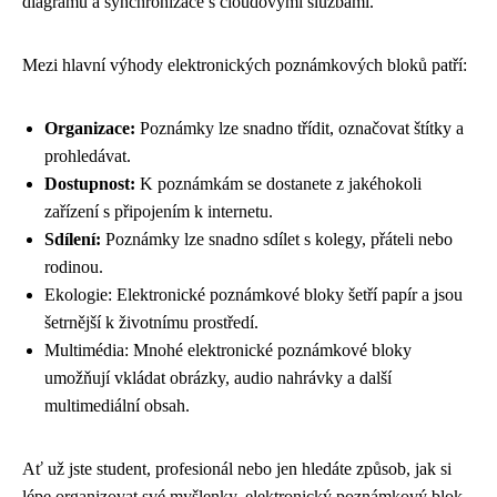
diagramů a synchronizace s cloudovými službami.
Mezi hlavní výhody elektronických poznámkových bloků patří:
Organizace:
Poznámky lze snadno třídit, označovat štítky a
prohledávat.
Dostupnost:
K poznámkám se dostanete z jakéhokoli
zařízení s připojením k internetu.
Sdílení:
Poznámky lze snadno sdílet s kolegy, přáteli nebo
rodinou.
Ekologie: Elektronické poznámkové bloky šetří papír a jsou
šetrnější k životnímu prostředí.
Multimédia: Mnohé elektronické poznámkové bloky
umožňují vkládat obrázky, audio nahrávky a další
multimediální obsah.
Ať už jste student, profesionál nebo jen hledáte způsob, jak si
lépe organizovat své myšlenky, elektronický poznámkový blok