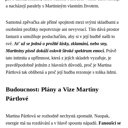
a nacházejí paralely s Martininým vlastním životem.
Samotná zpěvačka ale přímé spojitosti mezi svými skladbami a
osobními prožitky nepotvrzuje ani nevyvrací. Tím dává prostor
fantazii a umožňuje posluchačům, aby si v její hudbě našli to
své.
Ať už se jedná o prožité lásky, zklamání, nebo sny,
Martininy písně dokáží oslovit široké spektrum emocí.
Právě
tato intimita a upřímnost, která z jejích skladeb vyzařuje, je
pravděpodobně jedním z hlavních důvodů, proč je Martina
Pártlová tak oblíbená a proč její hudba rezonuje s tolika lidmi.
Budoucnost: Plány a Vize Martiny
Pártlové
Martina Pártlová se rozhodně nechystá zpomalit. Naopak,
energie má na rozdávání a v hlavě spoustu nápadů.
Fanoušci se