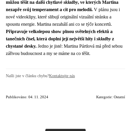
můžou těšit na další chytlavé
skladby
, ve kterých Martina
nezapře svůj temperament a cit pro melodii.
V plánu jsou i
nové videoklipy, které slibují originální vizuální stránku a
spoustu energie. Martina nezahálí ani co se týče koncertů.
Připravuje velkolepou show plnou světelných efektů a
tanečních čísel, která doplní její největší hity i
skladby
z
chystané desky.
Jedno je jisté: Martina Pártlová má před sebou
zářivou budoucnost a my se máme na co těšit.
Našli jste v článku chybu?
Kontaktujte nás
Publikováno: 04. 11. 2024
Kategorie:
Ostatní