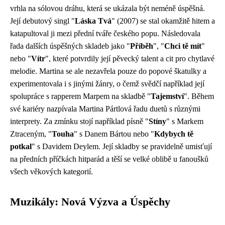
vrhla na sólovou dráhu, která se ukázala být neméně úspěšná.
Její debutový singl "
Láska Tvá
" (2007) se stal okamžitě hitem a
katapultoval ji mezi přední tváře českého popu. Následovala
řada dalších úspěšných skladeb jako "
Příběh
", "
Chci tě mít
"
nebo "
Vítr
", které potvrdily její pěvecký talent a cit pro chytlavé
melodie. Martina se ale nezavřela pouze do popové škatulky a
experimentovala i s jinými žánry, o čemž svědčí například její
spolupráce s rapperem Marpem na skladbě "
Tajemství
". Během
své kariéry nazpívala Martina Pártlová řadu duetů s různými
interprety. Za zmínku stojí například písně "
Stíny
" s Markem
Ztraceným, "
Touha
" s Danem Bártou nebo "
Kdybych tě
potkal
" s Davidem Deylem. Její skladby se pravidelně umisťují
na předních příčkách hitparád a těší se velké oblibě u fanoušků
všech věkových kategorií.
Muzikály: Nová Výzva a Úspěchy