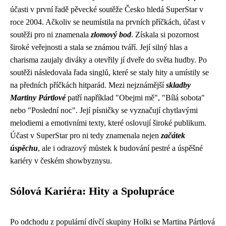
účasti v první řadě pěvecké soutěže Česko hledá SuperStar v
roce 2004. Ačkoliv se neumístila na prvních příčkách, účast v
soutěži pro ni znamenala
zlomový bod
. Získala si pozornost
široké veřejnosti a stala se známou tváří. Její silný hlas a
charisma zaujaly diváky a otevřily jí dveře do světa hudby. Po
soutěži následovala řada singlů, které se staly hity a umístily se
na předních příčkách hitparád. Mezi nejznámější
skladby
Martiny Pártlové
patří například "Obejmi mě", "Bílá sobota"
nebo "Poslední noc". Její písničky se vyznačují chytlavými
melodiemi a emotivními texty, které oslovují široké publikum.
Účast v SuperStar pro ni tedy znamenala nejen
začátek
úspěchu
, ale i odrazový můstek k budování pestré a úspěšné
kariéry v českém showbyznysu.
Sólová Kariéra: Hity a Spolupráce
Po odchodu z populární dívčí skupiny Holki se Martina Pártlová