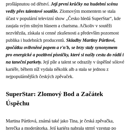
prošlápnutou od dětství.
Její první krůčky na hudební scénu
vedly přes talentové soutěže.
Zlomovým momentem se stala
účast v populární televizní show „Česko hledá SuperStar“, kde
zaujala svým silným hlasem a charisma. Ačkoliv v soutěži
nezvítězila, získala si cenné zkušenosti a především pozornost
publika i hudebních producentů.
Skladby Martiny Pártlové,
zpočátku ovlivněné popem a r'n'b, se brzy staly synonymem
pro energické a pozitivní písničky, které si našly cestu do rádií i
na taneční parkety.
Její píle a talent se odrazily v úspěšné sólové
kariéře, během níž vydala několik alb a stala se jednou z
nejpopulárnějších českých zpěvaček.
SuperStar: Zlomový Bod a Začátek
Úspěchu
Martina Pártlová, známá také jako Tina, je česká zpěvačka,
herečka a moderátorka. Její kariéra nabrala strmý vzestup po