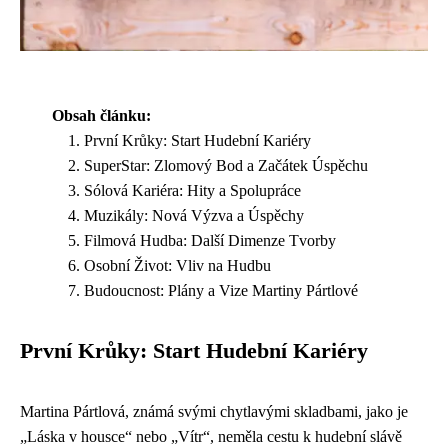
Obsah článku:
První Krůky: Start Hudební Kariéry
SuperStar: Zlomový Bod a Začátek Úspěchu
Sólová Kariéra: Hity a Spolupráce
Muzikály: Nová Výzva a Úspěchy
Filmová Hudba: Další Dimenze Tvorby
Osobní Život: Vliv na Hudbu
Budoucnost: Plány a Vize Martiny Pártlové
První Krůky: Start Hudební Kariéry
Martina Pártlová, známá svými chytlavými skladbami, jako je
„Láska v housce“ nebo „Vítr“, neměla cestu k hudební slávě