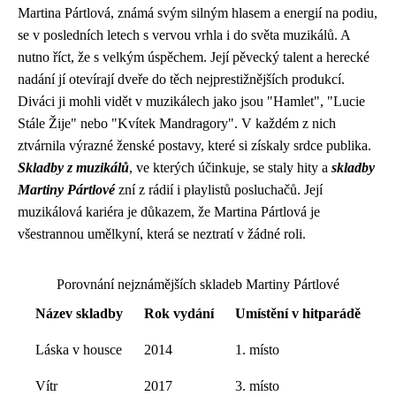
Martina Pártlová, známá svým silným hlasem a energií na podiu,
se v posledních letech s vervou vrhla i do světa muzikálů. A
nutno říct, že s velkým úspěchem. Její pěvecký talent a herecké
nadání jí otevírají dveře do těch nejprestižnějších produkcí.
Diváci ji mohli vidět v muzikálech jako jsou "Hamlet", "Lucie
Stále Žije" nebo "Kvítek Mandragory". V každém z nich
ztvárnila výrazné ženské postavy, které si získaly srdce publika.
Skladby z muzikálů
, ve kterých účinkuje, se staly hity a
skladby
Martiny Pártlové
zní z rádií i playlistů posluchačů. Její
muzikálová kariéra je důkazem, že Martina Pártlová je
všestrannou umělkyní, která se neztratí v žádné roli.
Porovnání nejznámějších skladeb Martiny Pártlové
Název skladby
Rok vydání
Umístění v hitparádě
Láska v housce
2014
1. místo
Vítr
2017
3. místo