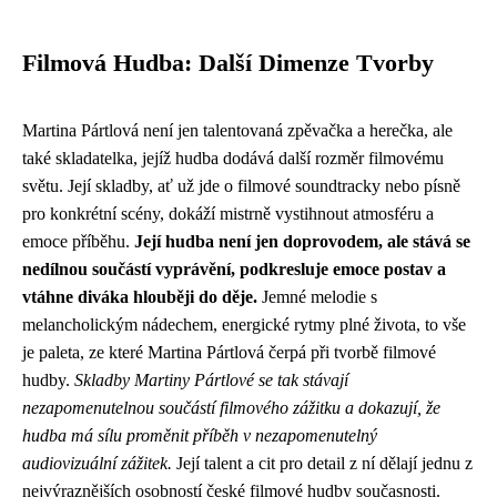
Filmová Hudba: Další Dimenze Tvorby
Martina Pártlová není jen talentovaná zpěvačka a herečka, ale
také skladatelka, jejíž hudba dodává další rozměr filmovému
světu. Její skladby, ať už jde o filmové soundtracky nebo písně
pro konkrétní scény, dokáží mistrně vystihnout atmosféru a
emoce příběhu.
Její hudba není jen doprovodem, ale stává se
nedílnou součástí vyprávění, podkresluje emoce postav a
vtáhne diváka hlouběji do děje.
Jemné melodie s
melancholickým nádechem, energické rytmy plné života, to vše
je paleta, ze které Martina Pártlová čerpá při tvorbě filmové
hudby.
Skladby Martiny Pártlové se tak stávají
nezapomenutelnou součástí filmového zážitku a dokazují, že
hudba má sílu proměnit příběh v nezapomenutelný
audiovizuální zážitek.
Její talent a cit pro detail z ní dělají jednu z
nejvýraznějších osobností české filmové hudby současnosti.