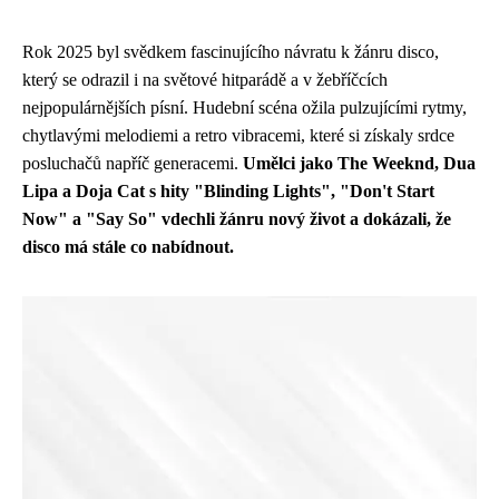
Rok 2025 byl svědkem fascinujícího návratu k žánru disco,
který se odrazil i na světové hitparádě a v žebříčcích
nejpopulárnějších písní. Hudební scéna ožila pulzujícími rytmy,
chytlavými melodiemi a retro vibracemi, které si získaly srdce
posluchačů napříč generacemi.
Umělci jako The Weeknd, Dua
Lipa a Doja Cat s hity "Blinding Lights", "Don't Start
Now" a "Say So" vdechli žánru nový život a dokázali, že
disco má stále co nabídnout.