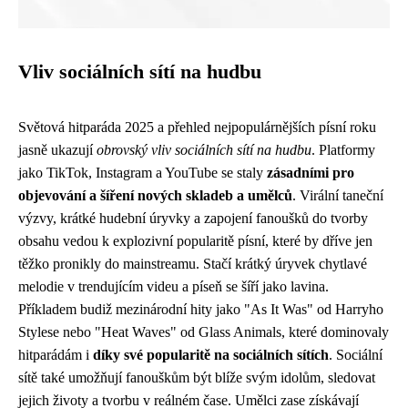
Vliv sociálních sítí na hudbu
Světová hitparáda 2025 a přehled nejpopulárnějších písní roku
jasně ukazují
obrovský vliv sociálních sítí na hudbu
. Platformy
jako TikTok, Instagram a YouTube se staly
zásadními pro
objevování a šíření nových skladeb a umělců
. Virální taneční
výzvy, krátké hudební úryvky a zapojení fanoušků do tvorby
obsahu vedou k explozivní popularitě písní, které by dříve jen
těžko pronikly do mainstreamu. Stačí krátký úryvek chytlavé
melodie v trendujícím videu a píseň se šíří jako lavina.
Příkladem budiž mezinárodní hity jako "As It Was" od Harryho
Stylese nebo "Heat Waves" od Glass Animals, které dominovaly
hitparádám i
díky své popularitě na sociálních sítích
. Sociální
sítě také umožňují fanouškům být blíže svým idolům, sledovat
jejich životy a tvorbu v reálném čase. Umělci zase získávají