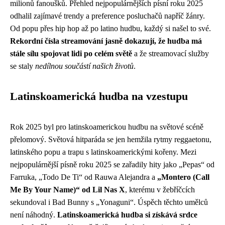
milionů fanoušků. Přehled nejpopulárnějších písní roku 2025
odhalil zajímavé trendy a preference posluchačů napříč žánry.
Od popu přes hip hop až po latino hudbu, každý si našel to své.
Rekordní čísla streamování jasně dokazují, že hudba má
stále sílu spojovat lidi po celém světě
a že streamovací služby
se staly
nedílnou součástí našich životů
.
Latinskoamerická hudba na vzestupu
Rok 2025 byl pro latinskoamerickou hudbu na světové scéně
přelomový. Světová hitparáda se jen hemžila rytmy reggaetonu,
latinského popu a trapu s latinskoamerickými kořeny. Mezi
nejpopulárnější písně roku 2025 se zařadily hity jako „Pepas“ od
Farruka, „Todo De Ti“ od Rauwa Alejandra a
„Montero (Call
Me By Your Name)“ od Lil Nas X
, kterému v žebříčcích
sekundoval i Bad Bunny s „Yonaguni“. Úspěch těchto umělců
není náhodný.
Latinskoamerická hudba si získává srdce