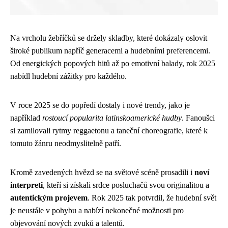
Na vrcholu žebříčků se držely skladby, které dokázaly oslovit
široké publikum napříč generacemi a hudebními preferencemi.
Od energických popových hitů až po emotivní balady, rok 2025
nabídl hudební zážitky pro každého.
V roce 2025 se do popředí dostaly i nové trendy, jako je
například
rostoucí popularita latinskoamerické hudby
. Fanoušci
si zamilovali rytmy reggaetonu a taneční choreografie, které k
tomuto žánru neodmyslitelně patří.
Kromě zavedených hvězd se na světové scéně prosadili i
noví
interpreti
, kteří si získali srdce posluchačů svou originalitou a
autentickým projevem
. Rok 2025 tak potvrdil, že hudební svět
je neustále v pohybu a nabízí nekonečné možnosti pro
objevování nových zvuků a talentů.