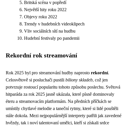
Britská scéna v popředí
Největší hity roku 2022
Objevy roku 2022
Trendy v hudebních videoklipech
Vliv sociálních sítí na hudbu
Hudební festivaly po pandemii
Rekordní rok streamování
Rok 2025 byl pro streamování hudby naprosto
rekordní
.
Celosvětově si posluchači pustili
biliony skladeb
, což jen
potvrzuje rostoucí popularitu tohoto způsobu poslechu. Světová
hitparáda za rok 2025 jasně ukázala, které písně dominovaly
éteru a streamovacím platformám. Na předních příčkách se
umístily chytlavé melodie a taneční rytmy, které si lidé pouštěli
stále dokola. Mezi nejpopulárnější interprety patřili jak zavedené
hvězdy, tak i noví talentovaní umělci, kteří si získali srdce