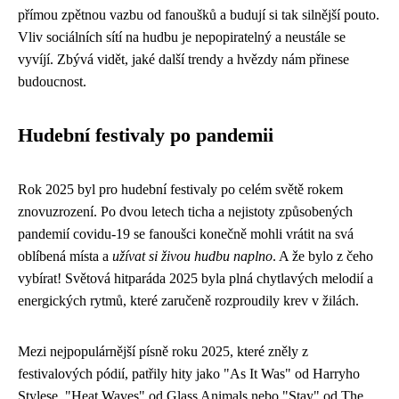
přímou zpětnou vazbu od fanoušků a budují si tak silnější pouto.
Vliv sociálních sítí na hudbu je nepopiratelný a neustále se
vyvíjí. Zbývá vidět, jaké další trendy a hvězdy nám přinese
budoucnost.
Hudební festivaly po pandemii
Rok 2025 byl pro hudební festivaly po celém světě rokem
znovuzrození. Po dvou letech ticha a nejistoty způsobených
pandemií covidu-19 se fanoušci konečně mohli vrátit na svá
oblíbená místa a
užívat si živou hudbu naplno
. A že bylo z čeho
vybírat! Světová hitparáda 2025 byla plná chytlavých melodií a
energických rytmů, které zaručeně rozproudily krev v žilách.
Mezi nejpopulárnější písně roku 2025, které zněly z
festivalových pódií, patřily hity jako "As It Was" od Harryho
Stylese, "Heat Waves" od Glass Animals nebo "Stay" od The