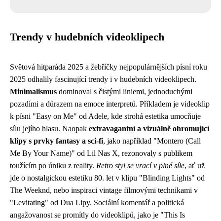
Trendy v hudebních videoklipech
Světová hitparáda 2025 a žebříčky nejpopulárnějších písní roku
2025 odhalily fascinující trendy i v hudebních videoklipech.
Minimalismus
dominoval s čistými liniemi, jednoduchými
pozadími a důrazem na emoce interpretů. Příkladem je videoklip
k písni "Easy on Me" od Adele, kde strohá estetika umocňuje
sílu jejího hlasu. Naopak
extravagantní a vizuálně ohromující
klipy s prvky fantasy a sci-fi
, jako například "Montero (Call
Me By Your Name)" od Lil Nas X, rezonovaly s publikem
toužícím po úniku z reality.
Retro styl se vrací v plné síle
, ať už
jde o nostalgickou estetiku 80. let v klipu "Blinding Lights" od
The Weeknd, nebo inspiraci vintage filmovými technikami v
"Levitating" od Dua Lipy. Sociální komentář a politická
angažovanost se promítly do videoklipů, jako je "This Is