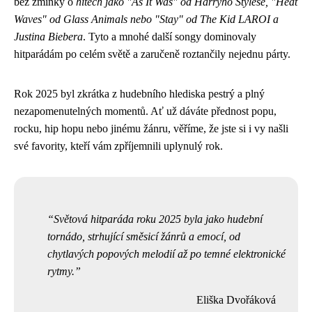
bez zmínky o
hitech jako "As It Was" od Harryho Stylese, "Heat
Waves" od Glass Animals nebo "Stay" od The Kid LAROI a
Justina Biebera
. Tyto a mnohé další songy dominovaly
hitparádám po celém světě a zaručeně roztančily nejednu párty.
Rok 2025 byl zkrátka z hudebního hlediska pestrý a plný
nezapomenutelných momentů. Ať už dáváte přednost popu,
rocku, hip hopu nebo jinému žánru, věříme, že jste si i vy našli
své favority, kteří vám zpříjemnili uplynulý rok.
Světová hitparáda roku 2025 byla jako hudební
tornádo, strhující směsicí žánrů a emocí, od
chytlavých popových melodií až po temné elektronické
rytmy.
Eliška Dvořáková