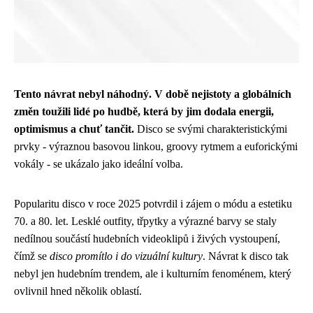
Tento návrat nebyl náhodný. V době nejistoty a globálních
změn toužili lidé po hudbě, která by jim dodala energii,
optimismus a chuť tančit.
Disco se svými charakteristickými
prvky - výraznou basovou linkou, groovy rytmem a euforickými
vokály - se ukázalo jako ideální volba.
Popularitu disco v roce 2025 potvrdil i zájem o módu a estetiku
70. a 80. let. Lesklé outfity, třpytky a výrazné barvy se staly
nedílnou součástí hudebních videoklipů i živých vystoupení,
čímž se
disco promítlo i do vizuální kultury
. Návrat k disco tak
nebyl jen hudebním trendem, ale i kulturním fenoménem, který
ovlivnil hned několik oblastí.