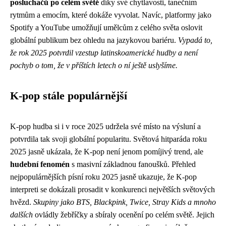
posluchačů po celém světě
díky své chytlavosti, tanečním
rytmům a emocím, které dokáže vyvolat. Navíc, platformy jako
Spotify a YouTube umožňují umělcům z celého světa oslovit
globální publikum bez ohledu na jazykovou bariéru.
Vypadá to,
že rok 2025 potvrdil vzestup latinskoamerické hudby a není
pochyb o tom, že v příštích letech o ní ještě uslyšíme.
K-pop stále populárnější
K-pop hudba si i v roce 2025 udržela své místo na výsluní a
potvrdila tak svoji globální popularitu. Světová hitparáda roku
2025 jasně ukázala, že K-pop není jenom pomíjivý trend, ale
hudební fenomén
s masivní základnou fanoušků. Přehled
nejpopulárnějších písní roku 2025 jasně ukazuje, že K-pop
interpreti se dokázali prosadit v konkurenci největších světových
hvězd.
Skupiny jako BTS, Blackpink, Twice, Stray Kids a mnoho
dalších
ovládly žebříčky a sbíraly ocenění po celém světě. Jejich