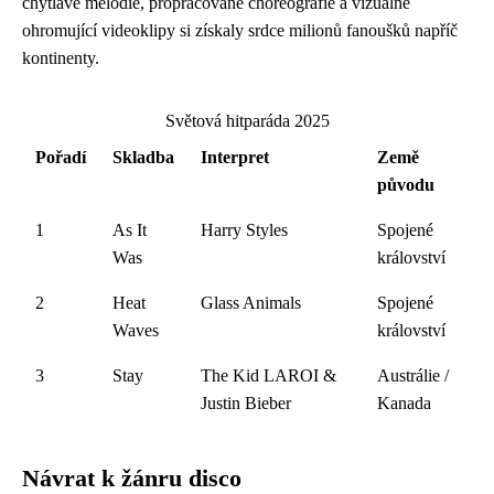
chytlavé melodie, propracované choreografie a vizuálně
ohromující videoklipy si získaly srdce milionů fanoušků napříč
kontinenty.
Světová hitparáda 2025
Pořadí
Skladba
Interpret
Země
původu
1
As It
Harry Styles
Spojené
Was
království
2
Heat
Glass Animals
Spojené
Waves
království
3
Stay
The Kid LAROI &
Austrálie /
Justin Bieber
Kanada
Návrat k žánru disco