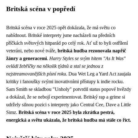
Britská scéna v popředí
Britská scéna v roce 2025 opět dokázala, že má světu co
nabídnout. Britské interprety jsme nacházeli na předních
příčkách světových hitparád po celý rok. Ať už to byli ostřílení
veteráni, nebo nové tváře,
britská hudba rezonovala napříč
žánry a generacemi
.
Harry Styles se svým hitem "As It Was"
ovládl žebříčky na několik týdnů a stal se jednou z
nejstreamovanějších písní roku
. Dua Wet Leg a Yard Act zaujala
kritiky i fanoušky svými inovativními přístupy k indie rocku.
Sam Smith se skladbou "Unholy" potvrdil status popové hvězdy
a dokázal, že se nebojí experimentovat. Britský rap a grime si
udržely silnou pozici s interprety jako Central Cee, Dave a Little
Simz.
Britská scéna v roce 2025 byla zkrátka pestrá,
energická a světu ukázala, že britská hudba má stále co říct.