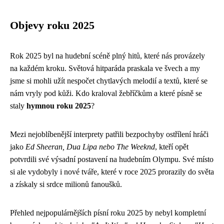
Objevy roku 2025
Rok 2025 byl na hudební scéně plný hitů, které nás provázely
na každém kroku. Světová hitparáda praskala ve švech a my
jsme si mohli užít nespočet chytlavých melodií a textů, které se
nám vryly pod kůži. Kdo kraloval žebříčkům a které písně se
staly
hymnou roku 2025
?
Mezi nejoblíbenější interprety patřili bezpochyby ostřílení hráči
jako
Ed Sheeran, Dua Lipa nebo The Weeknd
, kteří opět
potvrdili své výsadní postavení na hudebním Olympu. Své místo
si ale vydobyly i nové tváře, které v roce 2025 prorazily do světa
a získaly si srdce milionů fanoušků.
Přehled nejpopulárnějších písní roku 2025 by nebyl kompletní