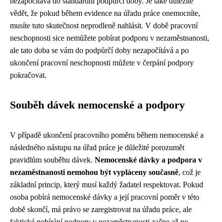
nezapočítává do standardní podpůrčí doby. Je také důležité
vědět, že pokud během evidence na úřadu práce onemocníte,
musíte tuto skutečnost neprodleně nahlásit. V době pracovní
neschopnosti sice nemůžete pobírat podporu v nezaměstnanosti,
ale tato doba se vám do podpůrčí doby nezapočítává a po
ukončení pracovní neschopnosti můžete v čerpání podpory
pokračovat.
Souběh dávek nemocenské a podpory
V případě ukončení pracovního poměru během nemocenské a
následného nástupu na úřad práce je důležité porozumět
pravidlům souběhu dávek.
Nemocenské dávky a podpora v
nezaměstnanosti nemohou být vypláceny současně
, což je
základní princip, který musí každý žadatel respektovat. Pokud
osoba pobírá nemocenské dávky a její pracovní poměr v této
době skončí, má právo se zaregistrovat na úřadu práce, ale
faktické pobírání podpory v nezaměstnanosti začne až po