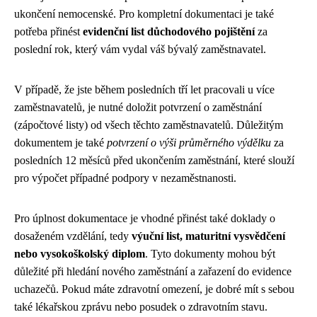
ukončení nemocenské. Pro kompletní dokumentaci je také
potřeba přinést
evidenční list důchodového pojištění
za
poslední rok, který vám vydal váš bývalý zaměstnavatel.
V případě, že jste během posledních tří let pracovali u více
zaměstnavatelů, je nutné doložit potvrzení o zaměstnání
(zápočtové listy) od všech těchto zaměstnavatelů. Důležitým
dokumentem je také
potvrzení o výši průměrného výdělku
za
posledních 12 měsíců před ukončením zaměstnání, které slouží
pro výpočet případné podpory v nezaměstnanosti.
Pro úplnost dokumentace je vhodné přinést také doklady o
dosaženém vzdělání, tedy
výuční list, maturitní vysvědčení
nebo vysokoškolský diplom
. Tyto dokumenty mohou být
důležité při hledání nového zaměstnání a zařazení do evidence
uchazečů. Pokud máte zdravotní omezení, je dobré mít s sebou
také lékařskou zprávu nebo posudek o zdravotním stavu.