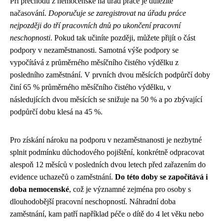
Při přechodu z nemocenské na úřad práce je důležité
načasování.
Doporučuje se zaregistrovat na úřadu práce
nejpozději do tří pracovních dnů po ukončení pracovní
neschopnosti
. Pokud tak učiníte později, můžete přijít o část
podpory v nezaměstnanosti. Samotná výše podpory se
vypočítává z průměrného měsíčního čistého výdělku z
posledního zaměstnání. V prvních dvou měsících podpůrčí doby
činí 65 % průměrného měsíčního čistého výdělku, v
následujících dvou měsících se snižuje na 50 % a po zbývající
podpůrčí dobu klesá na 45 %.
Pro získání nároku na podporu v nezaměstnanosti je nezbytné
splnit podmínku důchodového pojištění, konkrétně odpracovat
alespoň 12 měsíců v posledních dvou letech před zařazením do
evidence uchazečů o zaměstnání.
Do této doby se započítává i
doba nemocenské
, což je významné zejména pro osoby s
dlouhodobější pracovní neschopností. Náhradní doba
zaměstnání, kam patří například péče o dítě do 4 let věku nebo