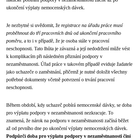
ukončení výplaty nemocenských dávek.
Je nezbytné si uvědomit, že
registrace na úřadu práce musí
proběhnout do tří pracovních dnů od ukončení pracovního
poměru
, a to i v případě, že je osoba stále v pracovní
neschopnosti. Tato lhůta je závazná a její nedodržení může vést
k komplikacím při následném přiznání podpory v
nezaměstnanosti. Úřad práce v takovém případě eviduje žadatele
jako uchazeče o zaměstnání, přičemž je nutné doložit všechny
potřebné dokumenty včetně potvrzení o trvání pracovní
neschopnosti.
Během období, kdy uchazeč pobírá nemocenské dávky, se doba
pro výplatu podpory v nezaměstnanosti nezkracuje. To
znamená, že nárok na podporu v nezaměstnanosti začíná běžet
až od prvního dne po ukončení výplaty nemocenských dávek.
Podpůrčí doba pro výplatu podpory v nezaměstnanosti činí