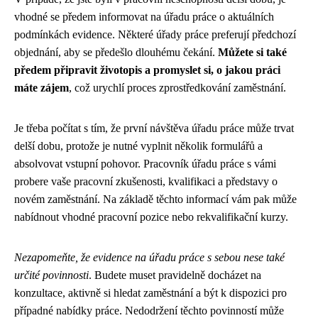
vhodné se předem informovat na úřadu práce o aktuálních
podmínkách evidence. Některé úřady práce preferují předchozí
objednání, aby se předešlo dlouhému čekání.
Můžete si také
předem připravit životopis a promyslet si, o jakou práci
máte zájem
, což urychlí proces zprostředkování zaměstnání.
Je třeba počítat s tím, že první návštěva úřadu práce může trvat
delší dobu, protože je nutné vyplnit několik formulářů a
absolvovat vstupní pohovor. Pracovník úřadu práce s vámi
probere vaše pracovní zkušenosti, kvalifikaci a představy o
novém zaměstnání. Na základě těchto informací vám pak může
nabídnout vhodné pracovní pozice nebo rekvalifikační kurzy.
Nezapomeňte, že evidence na úřadu práce s sebou nese také
určité povinnosti
. Budete muset pravidelně docházet na
konzultace, aktivně si hledat zaměstnání a být k dispozici pro
případné nabídky práce. Nedodržení těchto povinností může