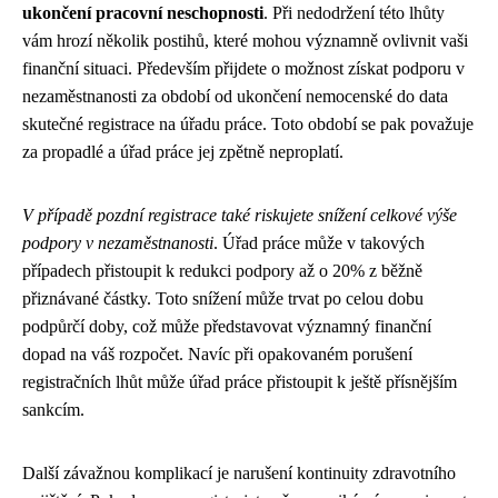
ukončení pracovní neschopnosti
. Při nedodržení této lhůty
vám hrozí několik postihů, které mohou významně ovlivnit vaši
finanční situaci. Především přijdete o možnost získat podporu v
nezaměstnanosti za období od ukončení nemocenské do data
skutečné registrace na úřadu práce. Toto období se pak považuje
za propadlé a úřad práce jej zpětně neproplatí.
V případě pozdní registrace také riskujete snížení celkové výše
podpory v nezaměstnanosti
. Úřad práce může v takových
případech přistoupit k redukci podpory až o 20% z běžně
přiznávané částky. Toto snížení může trvat po celou dobu
podpůrčí doby, což může představovat významný finanční
dopad na váš rozpočet. Navíc při opakovaném porušení
registračních lhůt může úřad práce přistoupit k ještě přísnějším
sankcím.
Další závažnou komplikací je narušení kontinuity zdravotního