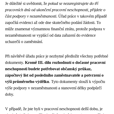
Je důležité si uvědomit, že
pokud se nezaregistrujete do tří
pracovních dnů od ukončení pracovní neschopnosti, přijdete o
část podpory v nezaměstnanosti
. Úřad práce v takovém případě
započítá evidenci až ode dne skutečného podání žádosti. To
může znamenat významnou finanční ztrátu, protože podpora v
nezaměstnanosti se vyplácí od data zařazení do evidence
uchazečů o zaměstnání.
Při návštěvě úřadu práce je nezbytné předložit všechny potřebné
dokumenty.
Kromě III. dílu rozhodnutí o dočasné pracovní
neschopnosti budete potřebovat občanský průkaz,
zápočtový list od posledního zaměstnavatele a potvrzení o
výši průměrného výdělku
. Tyto dokumenty slouží k výpočtu
výše podpory v nezaměstnanosti a stanovení délky podpůrčí
doby.
V případě, že jste byli v pracovní neschopnosti delší dobu, je