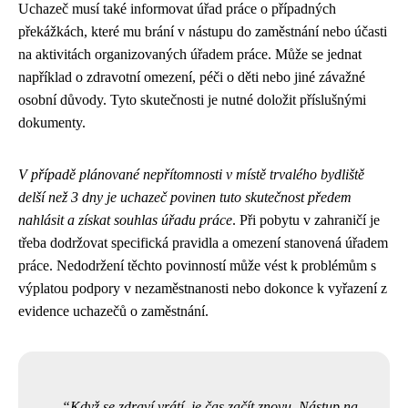
Uchazeč musí také informovat úřad práce o případných
překážkách, které mu brání v nástupu do zaměstnání nebo účasti
na aktivitách organizovaných úřadem práce. Může se jednat
například o zdravotní omezení, péči o děti nebo jiné závažné
osobní důvody. Tyto skutečnosti je nutné doložit příslušnými
dokumenty.
V případě plánované nepřítomnosti v místě trvalého bydliště
delší než 3 dny je uchazeč povinen tuto skutečnost předem
nahlásit a získat souhlas úřadu práce
. Při pobytu v zahraničí je
třeba dodržovat specifická pravidla a omezení stanovená úřadem
práce. Nedodržení těchto povinností může vést k problémům s
výplatou podpory v nezaměstnanosti nebo dokonce k vyřazení z
evidence uchazečů o zaměstnání.
Když se zdraví vrátí, je čas začít znovu. Nástup na