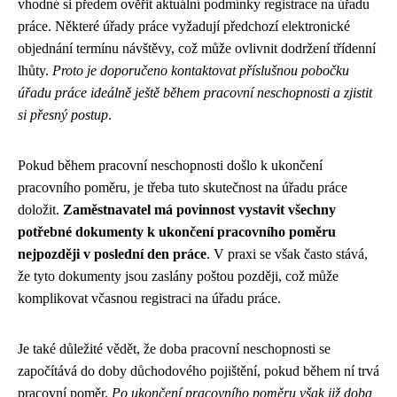
vhodné si předem ověřit aktuální podmínky registrace na úřadu
práce. Některé úřady práce vyžadují předchozí elektronické
objednání termínu návštěvy, což může ovlivnit dodržení třídenní
lhůty.
Proto je doporučeno kontaktovat příslušnou pobočku
úřadu práce ideálně ještě během pracovní neschopnosti a zjistit
si přesný postup
.
Pokud během pracovní neschopnosti došlo k ukončení
pracovního poměru, je třeba tuto skutečnost na úřadu práce
doložit.
Zaměstnavatel má povinnost vystavit všechny
potřebné dokumenty k ukončení pracovního poměru
nejpozději v poslední den práce
. V praxi se však často stává,
že tyto dokumenty jsou zaslány poštou později, což může
komplikovat včasnou registraci na úřadu práce.
Je také důležité vědět, že doba pracovní neschopnosti se
započítává do doby důchodového pojištění, pokud během ní trvá
pracovní poměr.
Po ukončení pracovního poměru však již doba