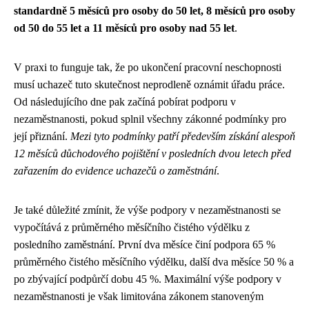
standardně 5 měsíců pro osoby do 50 let, 8 měsíců pro osoby
od 50 do 55 let a 11 měsíců pro osoby nad 55 let
.
V praxi to funguje tak, že po ukončení pracovní neschopnosti
musí uchazeč tuto skutečnost neprodleně oznámit úřadu práce.
Od následujícího dne pak začíná pobírat podporu v
nezaměstnanosti, pokud splnil všechny zákonné podmínky pro
její přiznání.
Mezi tyto podmínky patří především získání alespoň
12 měsíců důchodového pojištění v posledních dvou letech před
zařazením do evidence uchazečů o zaměstnání
.
Je také důležité zmínit, že výše podpory v nezaměstnanosti se
vypočítává z průměrného měsíčního čistého výdělku z
posledního zaměstnání. První dva měsíce činí podpora 65 %
průměrného čistého měsíčního výdělku, další dva měsíce 50 % a
po zbývající podpůrčí dobu 45 %. Maximální výše podpory v
nezaměstnanosti je však limitována zákonem stanoveným