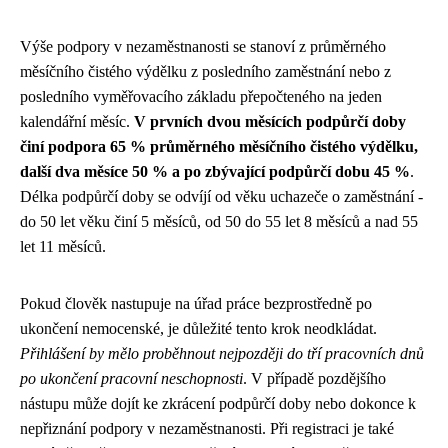
Výše podpory v nezaměstnanosti se stanoví z průměrného
měsíčního čistého výdělku z posledního zaměstnání nebo z
posledního vyměřovacího základu přepočteného na jeden
kalendářní měsíc.
V prvních dvou měsících podpůrčí doby
činí podpora 65 % průměrného měsíčního čistého výdělku,
další dva měsíce 50 % a po zbývající podpůrčí dobu 45 %
.
Délka podpůrčí doby se odvíjí od věku uchazeče o zaměstnání -
do 50 let věku činí 5 měsíců, od 50 do 55 let 8 měsíců a nad 55
let 11 měsíců.
Pokud člověk nastupuje na úřad práce bezprostředně po
ukončení nemocenské, je důležité tento krok neodkládat.
Přihlášení by mělo proběhnout nejpozději do tří pracovních dnů
po ukončení pracovní neschopnosti
. V případě pozdějšího
nástupu může dojít ke zkrácení podpůrčí doby nebo dokonce k
nepřiznání podpory v nezaměstnanosti. Při registraci je také