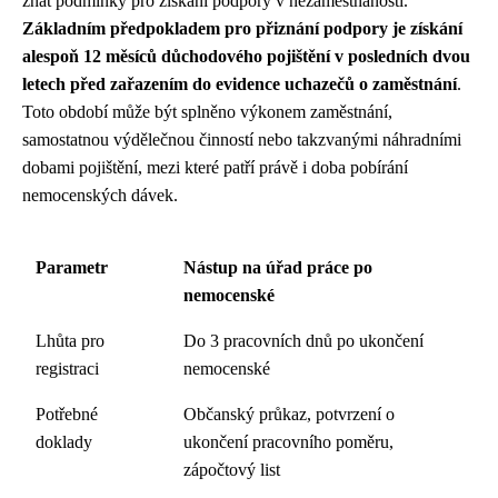
znát podmínky pro získání podpory v nezaměstnanosti.
Základním předpokladem pro přiznání podpory je získání
alespoň 12 měsíců důchodového pojištění v posledních dvou
letech před zařazením do evidence uchazečů o zaměstnání
.
Toto období může být splněno výkonem zaměstnání,
samostatnou výdělečnou činností nebo takzvanými náhradními
dobami pojištění, mezi které patří právě i doba pobírání
nemocenských dávek.
Parametr
Nástup na úřad práce po
nemocenské
Lhůta pro
Do 3 pracovních dnů po ukončení
registraci
nemocenské
Potřebné
Občanský průkaz, potvrzení o
doklady
ukončení pracovního poměru,
zápočtový list