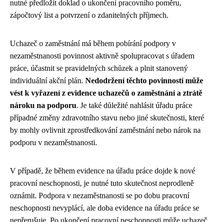
nutné předložit doklad o ukončení pracovního poměru,
zápočtový list a potvrzení o zdanitelných příjmech.
Uchazeč o zaměstnání má během pobírání podpory v
nezaměstnanosti povinnost aktivně spolupracovat s úřadem
práce, účastnit se pravidelných schůzek a plnit stanovený
individuální akční plán.
Nedodržení těchto povinností může
vést k vyřazení z evidence uchazečů o zaměstnání a ztrátě
nároku na podporu
. Je také důležité nahlásit úřadu práce
případné změny zdravotního stavu nebo jiné skutečnosti, které
by mohly ovlivnit zprostředkování zaměstnání nebo nárok na
podporu v nezaměstnanosti.
V případě, že během evidence na úřadu práce dojde k nové
pracovní neschopnosti, je nutné tuto skutečnost neprodleně
oznámit. Podpora v nezaměstnanosti se po dobu pracovní
neschopnosti nevyplácí, ale doba evidence na úřadu práce se
nepřerušuje. Po ukončení pracovní neschopnosti může uchazeč