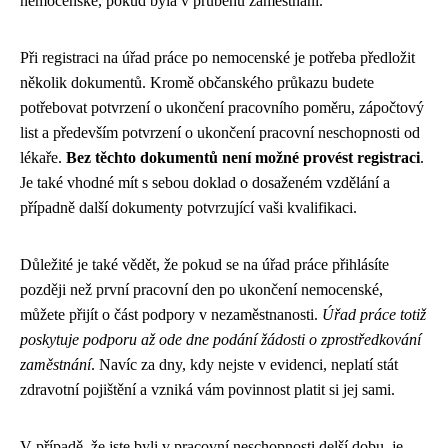
nemocenské, pokud byla v průběhu zaměstnání.
Při registraci na úřad práce po nemocenské je potřeba předložit
několik dokumentů. Kromě občanského průkazu budete
potřebovat potvrzení o ukončení pracovního poměru, zápočtový
list a především potvrzení o ukončení pracovní neschopnosti od
lékaře.
Bez těchto dokumentů není možné provést registraci
.
Je také vhodné mít s sebou doklad o dosaženém vzdělání a
případně další dokumenty potvrzující vaši kvalifikaci.
Důležité je také vědět, že pokud se na úřad práce přihlásíte
později než první pracovní den po ukončení nemocenské,
můžete přijít o část podpory v nezaměstnanosti.
Úřad práce totiž
poskytuje podporu až ode dne podání žádosti o zprostředkování
zaměstnání
. Navíc za dny, kdy nejste v evidenci, neplatí stát
zdravotní pojištění a vzniká vám povinnost platit si jej sami.
V případě, že jste byli v pracovní neschopnosti delší dobu, je