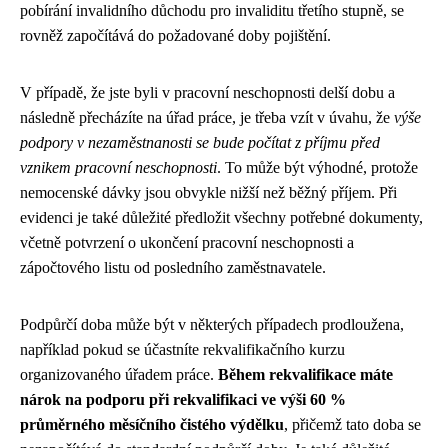
pobírání invalidního důchodu pro invaliditu třetího stupně, se
rovněž započítává do požadované doby pojištění.
V případě, že jste byli v pracovní neschopnosti delší dobu a
následně přecházíte na úřad práce, je třeba vzít v úvahu, že
výše
podpory v nezaměstnanosti se bude počítat z příjmu před
vznikem pracovní neschopnosti
. To může být výhodné, protože
nemocenské dávky jsou obvykle nižší než běžný příjem. Při
evidenci je také důležité předložit všechny potřebné dokumenty,
včetně potvrzení o ukončení pracovní neschopnosti a
zápočtového listu od posledního zaměstnavatele.
Podpůrčí doba může být v některých případech prodloužena,
například pokud se účastníte rekvalifikačního kurzu
organizovaného úřadem práce.
Během rekvalifikace máte
nárok na podporu při rekvalifikaci ve výši 60 %
průměrného měsíčního čistého výdělku
, přičemž tato doba se