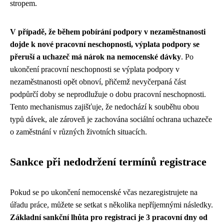
stropem.
V případě, že během pobírání podpory v nezaměstnanosti
dojde k nové pracovní neschopnosti, výplata podpory se
přeruší a uchazeč má nárok na nemocenské dávky
. Po
ukončení pracovní neschopnosti se výplata podpory v
nezaměstnanosti opět obnoví, přičemž nevyčerpaná část
podpůrčí doby se neprodlužuje o dobu pracovní neschopnosti.
Tento mechanismus zajišťuje, že nedochází k souběhu obou
typů dávek, ale zároveň je zachována sociální ochrana uchazeče
o zaměstnání v různých životních situacích.
Sankce při nedodržení termínů registrace
Pokud se po ukončení nemocenské včas nezaregistrujete na
úřadu práce, můžete se setkat s několika nepříjemnými následky.
Základní sankční lhůta pro registraci je 3 pracovní dny od