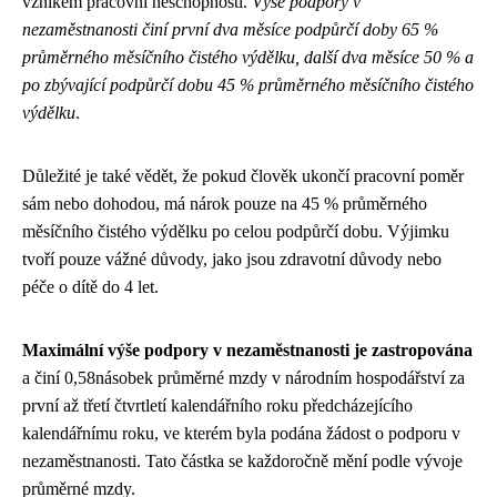
vznikem pracovní neschopnosti.
Výše podpory v
nezaměstnanosti činí první dva měsíce podpůrčí doby 65 %
průměrného měsíčního čistého výdělku, další dva měsíce 50 % a
po zbývající podpůrčí dobu 45 % průměrného měsíčního čistého
výdělku
.
Důležité je také vědět, že pokud člověk ukončí pracovní poměr
sám nebo dohodou, má nárok pouze na 45 % průměrného
měsíčního čistého výdělku po celou podpůrčí dobu. Výjimku
tvoří pouze vážné důvody, jako jsou zdravotní důvody nebo
péče o dítě do 4 let.
Maximální výše podpory v nezaměstnanosti je zastropována
a činí 0,58násobek průměrné mzdy v národním hospodářství za
první až třetí čtvrtletí kalendářního roku předcházejícího
kalendářnímu roku, ve kterém byla podána žádost o podporu v
nezaměstnanosti. Tato částka se každoročně mění podle vývoje
průměrné mzdy.