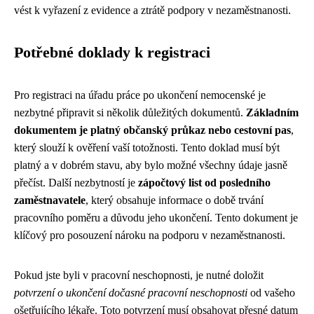
vést k vyřazení z evidence a ztrátě podpory v nezaměstnanosti.
Potřebné doklady k registraci
Pro registraci na úřadu práce po ukončení nemocenské je
nezbytné připravit si několik důležitých dokumentů.
Základním
dokumentem je platný občanský průkaz nebo cestovní pas
,
který slouží k ověření vaší totožnosti. Tento doklad musí být
platný a v dobrém stavu, aby bylo možné všechny údaje jasně
přečíst. Další nezbytností je
zápočtový list od posledního
zaměstnavatele
, který obsahuje informace o době trvání
pracovního poměru a důvodu jeho ukončení. Tento dokument je
klíčový pro posouzení nároku na podporu v nezaměstnanosti.
Pokud jste byli v pracovní neschopnosti, je nutné doložit
potvrzení o ukončení dočasné pracovní neschopnosti
od vašeho
ošetřujícího lékaře. Toto potvrzení musí obsahovat přesné datum