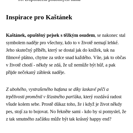
Inspirace pro Kaštánek
Kaštánek, opuštěný pejsek s těžkým osudem
, se nakonec stal
symbolem naděje pro všechny, kdo to v životě nemají lehké.
Jeho skutečný příběh, který se dostal jak do knížek, tak na
filmové plátno, chytne za srdce snad každého. Víte, jak to občas
v životě chodí - někdy se zdá, že už nemůže být hůř, a pak
přijde nečekaný záblesk naděje.
Z ubohého, vystrašeného hafana se díky laskavé péči a
trpělivosti proměnil v šťastného parťáka
, který rozdává radost
všude kolem sebe. Prostě důkaz toho, že i když je život někdy
pes, stojí za to bojovat. No řekněte sami - kdo by si pomyslel, že
z tak smutného začátku může být tak krásný happy end?