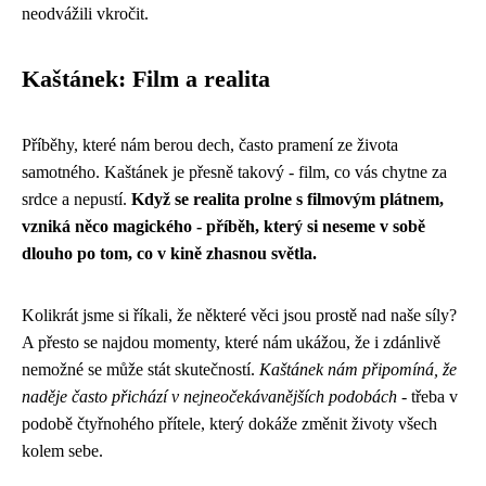
neodvážili vkročit.
Kaštánek: Film a realita
Příběhy, které nám berou dech, často pramení ze života
samotného. Kaštánek je přesně takový - film, co vás chytne za
srdce a nepustí.
Když se realita prolne s filmovým plátnem,
vzniká něco magického - příběh, který si neseme v sobě
dlouho po tom, co v kině zhasnou světla.
Kolikrát jsme si říkali, že některé věci jsou prostě nad naše síly?
A přesto se najdou momenty, které nám ukážou, že i zdánlivě
nemožné se může stát skutečností.
Kaštánek nám připomíná, že
naděje často přichází v nejneočekávanějších podobách
- třeba v
podobě čtyřnohého přítele, který dokáže změnit životy všech
kolem sebe.