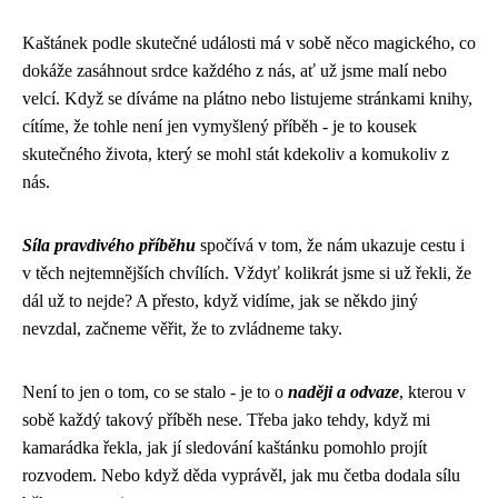
Kaštánek podle skutečné události má v sobě něco magického, co
dokáže zasáhnout srdce každého z nás, ať už jsme malí nebo
velcí. Když se díváme na plátno nebo listujeme stránkami knihy,
cítíme, že tohle není jen vymyšlený příběh - je to kousek
skutečného života, který se mohl stát kdekoliv a komukoliv z
nás.
Síla pravdivého příběhu
spočívá v tom, že nám ukazuje cestu i
v těch nejtemnějších chvílích. Vždyť kolikrát jsme si už řekli, že
dál už to nejde? A přesto, když vidíme, jak se někdo jiný
nevzdal, začneme věřit, že to zvládneme taky.
Není to jen o tom, co se stalo - je to o
naději a odvaze
, kterou v
sobě každý takový příběh nese. Třeba jako tehdy, když mi
kamarádka řekla, jak jí sledování kaštánku pomohlo projít
rozvodem. Nebo když děda vyprávěl, jak mu četba dodala sílu