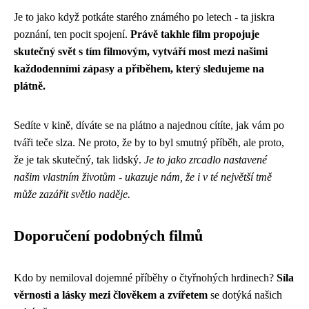
Je to jako když potkáte starého známého po letech - ta jiskra
poznání, ten pocit spojení.
Právě takhle film propojuje
skutečný svět s tím filmovým, vytváří most mezi našimi
každodenními zápasy a příběhem, který sledujeme na
plátně.
Sedíte v kině, díváte se na plátno a najednou cítíte, jak vám po
tváři teče slza. Ne proto, že by to byl smutný příběh, ale proto,
že je tak skutečný, tak lidský.
Je to jako zrcadlo nastavené
našim vlastním životům - ukazuje nám, že i v té největší tmě
může zazářit světlo naděje.
Doporučení podobných filmů
Kdo by nemiloval dojemné příběhy o čtyřnohých hrdinech?
Síla
věrnosti a lásky mezi člověkem a zvířetem
se dotýká našich