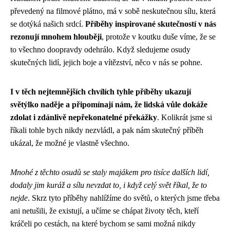
převedený na filmové plátno, má v sobě neskutečnou sílu, která
se dotýká našich srdcí.
Příběhy inspirované skutečností v nás
rezonují mnohem hlouběji
, protože v koutku duše víme, že se
to všechno doopravdy odehrálo. Když sledujeme osudy
skutečných lidí, jejich boje a vítězství, něco v nás se pohne.
I v těch nejtemnějších chvílích tyhle příběhy ukazují
světýlko naděje a připomínají nám, že lidská vůle dokáže
zdolat i zdánlivě nepřekonatelné překážky
. Kolikrát jsme si
říkali tohle bych nikdy nezvládl, a pak nám skutečný příběh
ukázal, že možné je vlastně všechno.
Mnohé z těchto osudů se staly majákem pro tisíce dalších lidí,
dodaly jim kuráž a sílu nevzdat to, i když celý svět říkal, že to
nejde
. Skrz tyto příběhy nahlížíme do světů, o kterých jsme třeba
ani netušili, že existují, a učíme se chápat životy těch, kteří
kráčeli po cestách, na které bychom se sami možná nikdy