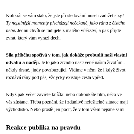
Kolikrát se vám stalo, že jste při sledování museli zadržet slzy?
Ty nejsilnější momenty přicházejí nečekaně, jako rána z čistého
nebe
. Jednu chvíli se radujete z malého vítězství, a pak přijde
zvrat, který vám vyrazí dech.
Síla příběhu spočívá v tom, jak dokáže probudit naši vlastní
odvahu a naději.
Je to jako zrcadlo nastavené našim životům -
někdy drsné, jindy povzbuzující. Vidíme v něm, že i když život
rozdává rány pod pás, vždycky existuje cesta vpřed.
Když pak večer zavřete knížku nebo dokoukáte film, něco ve
vás zůstane. Třeba poznání, že i zdánlivě neřešitelné situace mají
východisko. Nebo prostě jen pocit, že v tom všem nejsme sami.
Reakce publika na pravdu