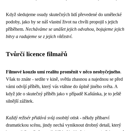
Když sledujeme osudy skutečných lidí převedené do umělecké
podoby, jako by se náš vlastní život na chvíli propojil s jejich
příběhem.
Necháváme se unášet jejich odvahou, bojujeme jejich
bitvy a radujeme se z jejich vítězství
.
Tvůrčí licence filmařů
Filmové kouzlo umí realitu proměnit v něco neobyčejného
.
Však to znáte - sedíte v kině, světla zhasnou a najednou se před
vámi odvíjí příběh, který vás vtáhne do úplně jiného světa. A
když jde o skutečný příběh jako v případě Kaštánka, je to ještě
silnější zážitek.
Každý režisér přidává svůj osobitý otisk
- někdy přibarví
dramatickou scénu, jindy nechá vyniknout drobný detail, který