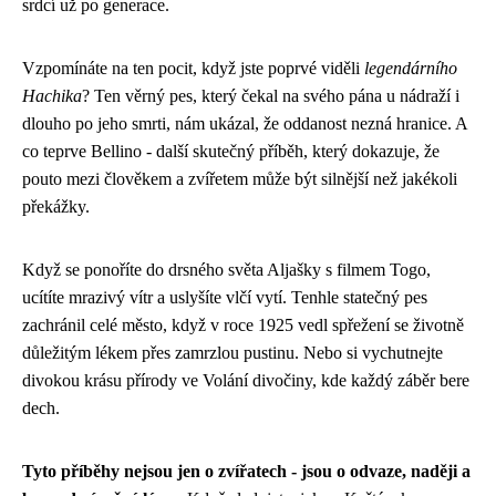
srdcí už po generace.
Vzpomínáte na ten pocit, když jste poprvé viděli
legendárního
Hachika
? Ten věrný pes, který čekal na svého pána u nádraží i
dlouho po jeho smrti, nám ukázal, že oddanost nezná hranice. A
co teprve Bellino - další skutečný příběh, který dokazuje, že
pouto mezi člověkem a zvířetem může být silnější než jakékoli
překážky.
Když se ponoříte do drsného světa Aljašky s filmem Togo,
ucítíte mrazivý vítr a uslyšíte vlčí vytí. Tenhle statečný pes
zachránil celé město, když v roce 1925 vedl spřežení se životně
důležitým lékem přes zamrzlou pustinu. Nebo si vychutnejte
divokou krásu přírody ve Volání divočiny, kde každý záběr bere
dech.
Tyto příběhy nejsou jen o zvířatech - jsou o odvaze, naději a