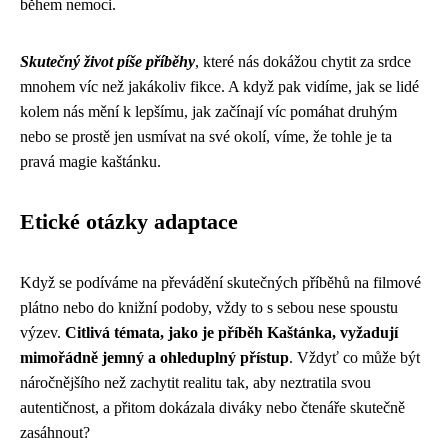
během nemoci.
Skutečný život píše příběhy
, které nás dokážou chytit za srdce
mnohem víc než jakákoliv fikce. A když pak vidíme, jak se lidé
kolem nás mění k lepšímu, jak začínají víc pomáhat druhým
nebo se prostě jen usmívat na své okolí, víme, že tohle je ta
pravá magie kaštánku.
Etické otázky adaptace
Když se podíváme na převádění skutečných příběhů na filmové
plátno nebo do knižní podoby, vždy to s sebou nese spoustu
výzev.
Citlivá témata, jako je příběh Kaštánka, vyžadují
mimořádně jemný a ohleduplný přístup
. Vždyť co může být
náročnějšího než zachytit realitu tak, aby neztratila svou
autentičnost, a přitom dokázala diváky nebo čtenáře skutečně
zasáhnout?