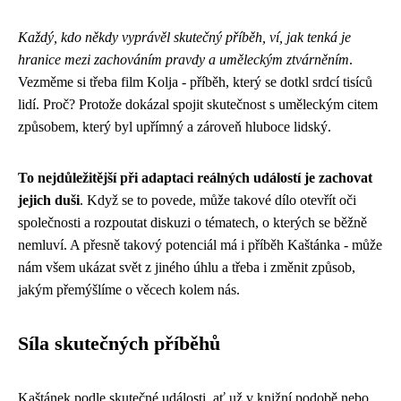
Každý, kdo někdy vyprávěl skutečný příběh, ví, jak tenká je
hranice mezi zachováním pravdy a uměleckým ztvárněním
.
Vezměme si třeba film Kolja - příběh, který se dotkl srdcí tisíců
lidí. Proč? Protože dokázal spojit skutečnost s uměleckým citem
způsobem, který byl upřímný a zároveň hluboce lidský.
To nejdůležitější při adaptaci reálných událostí je zachovat
jejich duši
. Když se to povede, může takové dílo otevřít oči
společnosti a rozpoutat diskuzi o tématech, o kterých se běžně
nemluví. A přesně takový potenciál má i příběh Kaštánka - může
nám všem ukázat svět z jiného úhlu a třeba i změnit způsob,
jakým přemýšlíme o věcech kolem nás.
Síla skutečných příběhů
Kaštánek podle skutečné události, ať už v knižní podobě nebo