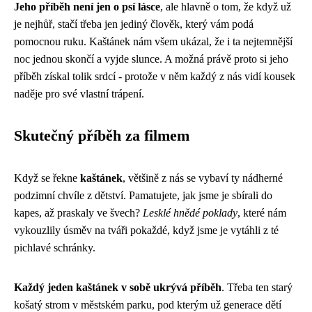
Jeho příběh není jen o psí lásce
, ale hlavně o tom, že když už
je nejhůř, stačí třeba jen jediný člověk, který vám podá
pomocnou ruku. Kaštánek nám všem ukázal, že i ta nejtemnější
noc jednou skončí a vyjde slunce. A možná právě proto si jeho
příběh získal tolik srdcí - protože v něm každý z nás vidí kousek
naděje pro své vlastní trápení.
Skutečný příběh za filmem
Když se řekne
kaštánek
, většině z nás se vybaví ty nádherné
podzimní chvíle z dětství. Pamatujete, jak jsme je sbírali do
kapes, až praskaly ve švech?
Lesklé hnědé poklady
, které nám
vykouzlily úsměv na tváři pokaždé, když jsme je vytáhli z té
pichlavé schránky.
Každý jeden kaštánek v sobě ukrývá příběh
. Třeba ten starý
košatý strom v městském parku, pod kterým už generace dětí