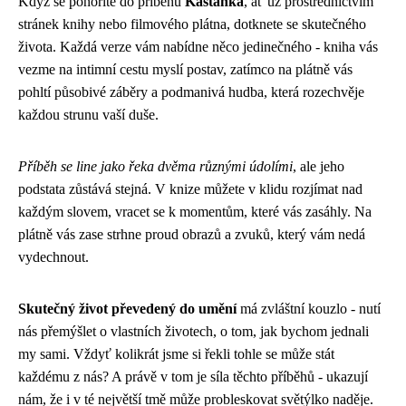
Když se ponoříte do příběhu
Kaštánka
, ať už prostřednictvím
stránek knihy nebo filmového plátna, dotknete se skutečného
života. Každá verze vám nabídne něco jedinečného - kniha vás
vezme na intimní cestu myslí postav, zatímco na plátně vás
pohltí působivé záběry a podmanivá hudba, která rozechvěje
každou strunu vaší duše.
Příběh se line jako řeka dvěma různými údolími
, ale jeho
podstata zůstává stejná. V knize můžete v klidu rozjímat nad
každým slovem, vracet se k momentům, které vás zasáhly. Na
plátně vás zase strhne proud obrazů a zvuků, který vám nedá
vydechnout.
Skutečný život převedený do umění
má zvláštní kouzlo - nutí
nás přemýšlet o vlastních životech, o tom, jak bychom jednali
my sami. Vždyť kolikrát jsme si řekli tohle se může stát
každému z nás? A právě v tom je síla těchto příběhů - ukazují
nám, že i v té největší tmě může probleskovat světýlko naděje.