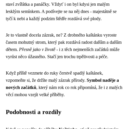
staví zvířátka a panáčky. Vždyť i on byl kdysi jen malým
lesklým semínkem. A podívejte se na něj dnes - majestátně se
tyčí k nebi a každý podzim štědře rozdává své plody.
Je to vlastně docela zázrak, ne? Z drobného kaštánku vyroste
časem mohutný strom, který pak rozdává radost dalším a dalším
dětem.
Přesně jako v životě
- i z těch nejmenších začátků může
vyrůst něco úžasného. Stačí jen trochu trpělivosti a péče.
Když příště vezmete do ruky čerstvě spadlý kaštánek,
vzpomeňte si, že držíte malý zázrak přírody.
Symbol naděje a
nových začátků
, který nám rok co rok připomíná, že i z malých
věcí mohou vzejít velké příběhy.
Podobnosti a rozdíly