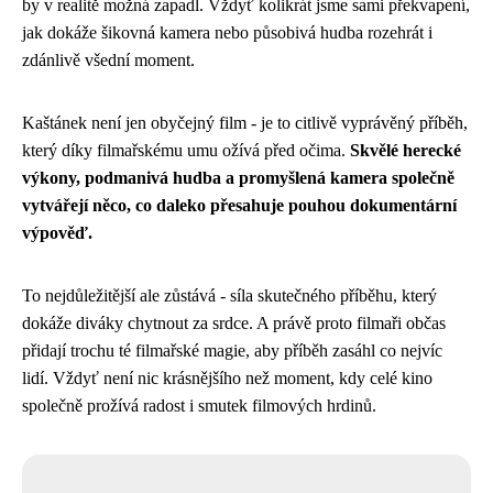
by v realitě možná zapadl. Vždyť kolikrát jsme sami překvapení,
jak dokáže šikovná kamera nebo působivá hudba rozehrát i
zdánlivě všední moment.
Kaštánek není jen obyčejný film - je to citlivě vyprávěný příběh,
který díky filmařskému umu ožívá před očima.
Skvělé herecké
výkony, podmanivá hudba a promyšlená kamera společně
vytvářejí něco, co daleko přesahuje pouhou dokumentární
výpověď.
To nejdůležitější ale zůstává - síla skutečného příběhu, který
dokáže diváky chytnout za srdce. A právě proto filmaři občas
přidají trochu té filmařské magie, aby příběh zasáhl co nejvíc
lidí. Vždyť není nic krásnějšího než moment, kdy celé kino
společně prožívá radost i smutek filmových hrdinů.