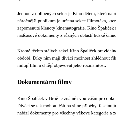
Jednou z oblíbených sekcí je Kino dětem, která nabí
náročnější publikum je určena sekce Filmotéka, kter
zapomenuté klenoty kinematografie. Kino Špalíček m
nadčasové dokumenty z různých oblastí lidské činno
Kromě těchto stálých sekcí Kino Špalíček pravidelně 
období. Díky nim mají diváci možnost zhlédnout film
milují film a chtějí objevovat jeho rozmanitost.
Dokumentární filmy
Kino Špalíček v Brně je známé svou vášní pro dokum
Diváci se tak mohou těšit na silné příběhy, fascinu
nabízí dokumenty pro všechny věkové kategorie a zá