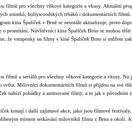
u filmů pro všechny věkové kategorie a vkusy. Aktuální prog
ových snímků, hollywoodských trháků i dokumentárních filmů. 
ram kina Špalíček v Brně se neustále aktualizuje, proto do
 o promítání. Návštěvníci kina Špalíček Brno se mohou těšit n
e, že vstupenky na filmy v kině Špalíček Brno si můžete zak
u filmů a seriálů pro všechny věkové kategorie a vkusy. Na p
 světa. Milovníci dokumentárních filmů si přijdou na své dík
ček nabízí pohádky a animované filmy, a to jak v původním zn
ček konají i další zajímavé akce, jako jsou filmové festivaly
líbeným místem setkávání milovníků filmu z Brna a okolí. A