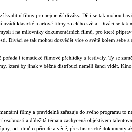
zí kvalitní filmy pro nejmenší diváky. Děti se tak mohou bavi
á uvádí klasické a artové filmy z celého světa. Diváci se tak
yslí i na milovníky dokumentárních filmů, pro které připravu
sti. Diváci se tak mohou dozvědět více o světě kolem sebe a
pořádá i tematické filmové přehlídky a festivaly. Ty se zaměř
y, které by jinak v běžné distribuci neměli šanci vidět. Kino 
entární filmy a pravidelně zařazuje do svého programu to nej
jící osobnosti a důležitá témata zachycená objektivem talent
jmy, od filmů o přírodě a vědě, přes historické dokumenty až