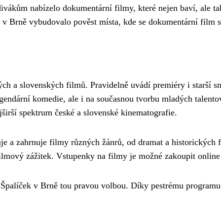
vákům nabízelo dokumentární filmy, které nejen baví, ale tak
ek v Brně vybudovalo pověst místa, kde se dokumentární film
h a slovenských filmů. Pravidelně uvádí premiéry i starší sn
egendární komedie, ale i na současnou tvorbu mladých talento
jširší spektrum české a slovenské kinematografie.
e a zahrnuje filmy různých žánrů, od dramat a historických f
filmový zážitek. Vstupenky na filmy je možné zakoupit onlin
 Špalíček v Brně tou pravou volbou. Díky pestrému programu 