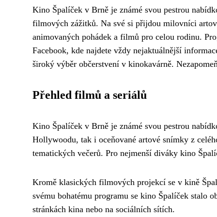
Kino Špalíček v Brně je známé svou pestrou nabídko
filmových zážitků. Na své si přijdou milovníci art
animovaných pohádek a filmů pro celou rodinu. Prog
Facebook, kde najdete vždy nejaktuálnější informace
široký výběr občerstvení v kinokavárně. Nezapomeňt
Přehled filmů a seriálů
Kino Špalíček v Brně je známé svou pestrou nabídko
Hollywoodu, tak i oceňované artové snímky z celého
tematických večerů. Pro nejmenší diváky kino Špalí
Kromě klasických filmových projekcí se v kině Špalí
svému bohatému programu se kino Špalíček stalo ob
stránkách kina nebo na sociálních sítích.