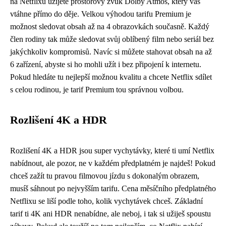
na Netflixu užijete prostorový zvuk Dolby Atmos, který vás
vtáhne přímo do děje. Velkou výhodou tarifu Premium je
možnost sledovat obsah až na 4 obrazovkách současně. Každý
člen rodiny tak může sledovat svůj oblíbený film nebo seriál bez
jakýchkoliv kompromisů. Navíc si můžete stahovat obsah na až
6 zařízení, abyste si ho mohli užít i bez připojení k internetu.
Pokud hledáte tu nejlepší možnou kvalitu a chcete Netflix sdílet
s celou rodinou, je tarif Premium tou správnou volbou.
Rozlišení 4K a HDR
Rozlišení 4K a HDR jsou super vychytávky, které ti umí Netflix
nabídnout, ale pozor, ne v každém předplatném je najdeš! Pokud
chceš zažít tu pravou filmovou jízdu s dokonalým obrazem,
musíš sáhnout po nejvyšším tarifu. Cena měsíčního předplatného
Netflixu se liší podle toho, kolik vychytávek chceš. Základní
tarif ti 4K ani HDR nenabídne, ale neboj, i tak si užiješ spoustu