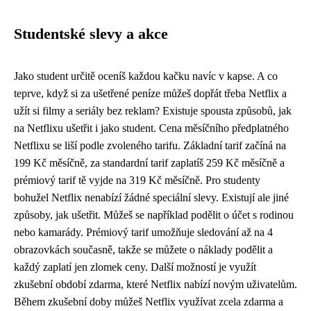
Studentské slevy a akce
Jako student určitě oceníš každou kačku navíc v kapse. A co
teprve, když si za ušetřené peníze můžeš dopřát třeba Netflix a
užít si filmy a seriály bez reklam? Existuje spousta způsobů, jak
na Netflixu ušetřit i jako student. Cena měsíčního předplatného
Netflixu se liší podle zvoleného tarifu. Základní tarif začíná na
199 Kč měsíčně, za standardní tarif zaplatíš 259 Kč měsíčně a
prémiový tarif tě vyjde na 319 Kč měsíčně. Pro studenty
bohužel Netflix nenabízí žádné speciální slevy. Existují ale jiné
způsoby, jak ušetřit. Můžeš se například podělit o účet s rodinou
nebo kamarády. Prémiový tarif umožňuje sledování až na 4
obrazovkách současně, takže se můžete o náklady podělit a
každý zaplatí jen zlomek ceny. Další možností je využít
zkušební období zdarma, které Netflix nabízí novým uživatelům.
Během zkušební doby můžeš Netflix využívat zcela zdarma a