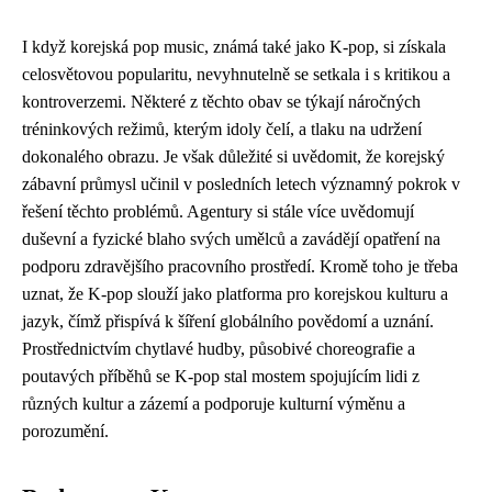
I když korejská pop music, známá také jako K-pop, si získala
celosvětovou popularitu, nevyhnutelně se setkala i s kritikou a
kontroverzemi. Některé z těchto obav se týkají náročných
tréninkových režimů, kterým idoly čelí, a tlaku na udržení
dokonalého obrazu. Je však důležité si uvědomit, že korejský
zábavní průmysl učinil v posledních letech významný pokrok v
řešení těchto problémů. Agentury si stále více uvědomují
duševní a fyzické blaho svých umělců a zavádějí opatření na
podporu zdravějšího pracovního prostředí. Kromě toho je třeba
uznat, že K-pop slouží jako platforma pro korejskou kulturu a
jazyk, čímž přispívá k šíření globálního povědomí a uznání.
Prostřednictvím chytlavé hudby, působivé choreografie a
poutavých příběhů se K-pop stal mostem spojujícím lidi z
různých kultur a zázemí a podporuje kulturní výměnu a
porozumění.