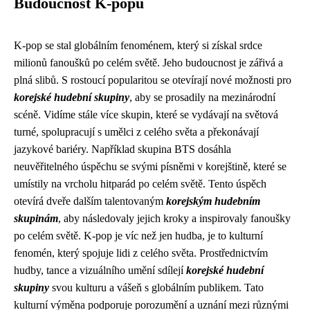
Budoucnost K-popu
K-pop se stal globálním fenoménem, ​​který si získal srdce
milionů fanoušků po celém světě. Jeho budoucnost je zářivá a
plná slibů. S rostoucí popularitou se otevírají nové možnosti pro
korejské hudební skupiny
, aby se prosadily na mezinárodní
scéně. Vidíme stále více skupin, které se vydávají na světová
turné, spolupracují s umělci z celého světa a překonávají
jazykové bariéry. Například skupina BTS dosáhla
neuvěřitelného úspěchu se svými písněmi v korejštině, které se
umístily na vrcholu hitparád po celém světě. Tento úspěch
otevírá dveře dalším talentovaným
korejským hudebním
skupinám
, aby následovaly jejich kroky a inspirovaly fanoušky
po celém světě. K-pop je víc než jen hudba, je to kulturní
fenomén, který spojuje lidi z celého světa. Prostřednictvím
hudby, tance a vizuálního umění sdílejí
korejské hudební
skupiny
svou kulturu a vášeň s globálním publikem. Tato
kulturní výměna podporuje porozumění a uznání mezi různými