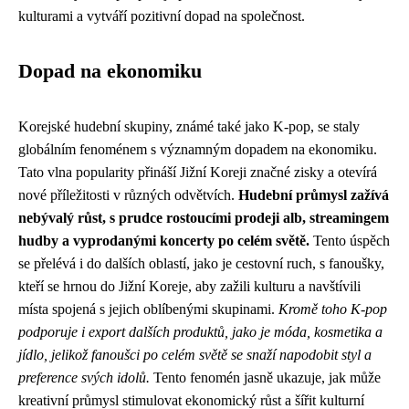
kulturami a vytváří pozitivní dopad na společnost.
Dopad na ekonomiku
Korejské hudební skupiny, známé také jako K-pop, se staly
globálním fenoménem s významným dopadem na ekonomiku.
Tato vlna popularity přináší Jižní Koreji značné zisky a otevírá
nové příležitosti v různých odvětvích.
Hudební průmysl zažívá
nebývalý růst, s prudce rostoucími prodeji alb, streamingem
hudby a vyprodanými koncerty po celém světě.
Tento úspěch
se přelévá i do dalších oblastí, jako je cestovní ruch, s fanoušky,
kteří se hrnou do Jižní Koreje, aby zažili kulturu a navštívili
místa spojená s jejich oblíbenými skupinami.
Kromě toho K-pop
podporuje i export dalších produktů, jako je móda, kosmetika a
jídlo, jelikož fanoušci po celém světě se snaží napodobit styl a
preference svých idolů.
Tento fenomén jasně ukazuje, jak může
kreativní průmysl stimulovat ekonomický růst a šířit kulturní