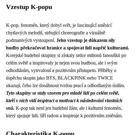
Vzestup K-popu
K-pop, fenomén, který dobyl svět, je fascinující směsicí
chytlavých melodií, strhující choreografie a vizuálně
podmanivých vystoupení.
Jeho vzestup je důkazem síly
hudby překračovat hranice a spojovat lidi napříč kulturami.
Korejské hudební skupiny si získaly srdce milionů fanoušků po
celém světě a inspirovaly je nejen svou hudbou, ale i svým
odhodláním, vytrvalostí a pozitivním přístupem. Příběhy o
úspěchu skupin jako BTS, BLACKPINK nebo TWICE
ukazují, čeho lze dosáhnout tvrdou prací a odhodlaným úsilím.
Tyto skupiny se staly vzorem pro mladé lidi po celém světě,
kteří v nich vidí inspiraci a motivaci k následování vlastních
snů.
K-pop tak není jen hudební žánr, ale i kulturní fenomén,
který spojuje lidi, šíří radost a inspiruje k pozitivním změnám.
Charakteristika K-popu