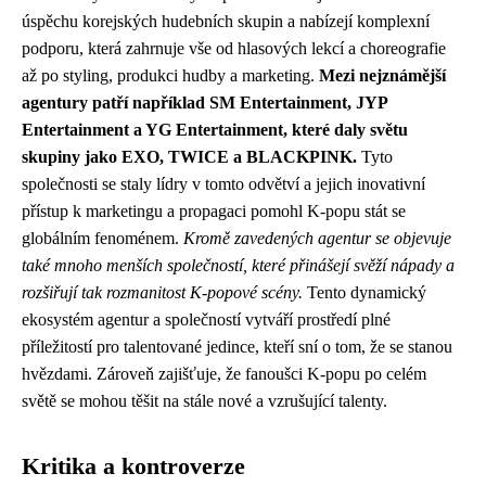
úspěchu korejských hudebních skupin a nabízejí komplexní
podporu, která zahrnuje vše od hlasových lekcí a choreografie
až po styling, produkci hudby a marketing.
Mezi nejznámější
agentury patří například SM Entertainment, JYP
Entertainment a YG Entertainment, které daly světu
skupiny jako EXO, TWICE a BLACKPINK.
Tyto
společnosti se staly lídry v tomto odvětví a jejich inovativní
přístup k marketingu a propagaci pomohl K-popu stát se
globálním fenoménem.
Kromě zavedených agentur se objevuje
také mnoho menších společností, které přinášejí svěží nápady a
rozšiřují tak rozmanitost K-popové scény.
Tento dynamický
ekosystém agentur a společností vytváří prostředí plné
příležitostí pro talentované jedince, kteří sní o tom, že se stanou
hvězdami. Zároveň zajišťuje, že fanoušci K-popu po celém
světě se mohou těšit na stále nové a vzrušující talenty.
Kritika a kontroverze