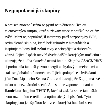
Nejpopulárnější skupiny
Korejská hudební scéna se pyšní neuvěřitelnou škálou
talentovaných skupin, které si získaly srdce fanoušků po celém
světě. Mezi nejpopulárnější interprety patří bezpochyby
BTS
,
sedmičlenná skupina, která boří rekordy v hitparádách a
inspiruje miliony lidí svými texty o sebepřijetí a duševním
zdraví. Jejich úspěch otevírá dveře dalším korejským umělcům a
ukazuje, že hudba skutečně nezná hranic.
Skupina BLACKPINK
si podmanila fanoušky svou energií a chytlavými melodiemi a
stala se globálním fenoménem. Jejich spolupráce s hvězdami
jako Dua Lipa nebo Selena Gomez dokazuje, že K-pop má své
místo na mezinárodní scéně. A nesmíme zapomenout ani na
ikonickou skupinu TWICE
, která si získala srdce fanoušků
svou roztomilou estetikou a optimistickými písněmi. Tyto
skupiny jsou jen špičkou ledovce a korejská hudební scéna