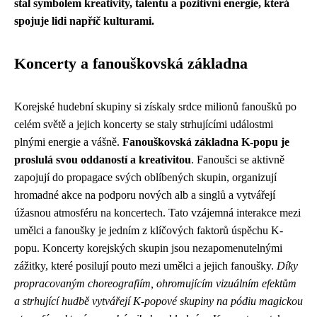
stal symbolem kreativity, talentu a pozitivní energie, která
spojuje lidi napříč kulturami.
Koncerty a fanouškovská základna
Korejské hudební skupiny si získaly srdce milionů fanoušků po
celém světě a jejich koncerty se staly strhujícími událostmi
plnými energie a vášně.
Fanouškovská základna K-popu je
proslulá svou oddaností a kreativitou
. Fanoušci se aktivně
zapojují do propagace svých oblíbených skupin, organizují
hromadné akce na podporu nových alb a singlů a vytvářejí
úžasnou atmosféru na koncertech. Tato vzájemná interakce mezi
umělci a fanoušky je jedním z klíčových faktorů úspěchu K-
popu. Koncerty korejských skupin jsou nezapomenutelnými
zážitky, které posilují pouto mezi umělci a jejich fanoušky.
Díky
propracovaným choreografiím, ohromujícím vizuálním efektům
a strhující hudbě vytvářejí K-popové skupiny na pódiu magickou