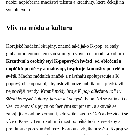
nabízí nepřeberné množství talentu a kreativity, které čekají na
své objevení.
Vliv na módu a kulturu
Korejské hudební skupiny, známé také jako K-pop, se staly
globálním fenoménem s nesmírným vlivem na módu a kulturu.
Kreativní a osobitý styl K-popových hvězd, od oblečení a
doplňků po účesy a make-up, inspiruje fanoušky po celém
světě.
Mnoho módních značek a návrhářů spolupracuje s K-
popovými skupinami, aby oslovili nové publikum a představili
nejnovější trendy.
Kromě módy hraje K-pop důležitou roli i v
šíření korejské kultury, jazyka a kuchyně.
Fanoušci se zajímají o
vše, co souvisí s jejich oblíbenými skupinami, a aktivně se
zapojují do online komunit, kde sdílejí svou vášeň a dozvídají se
více o Koreji. Tento kulturní most pomáhá bořit stereotypy a
prohlubuje porozumění mezi Koreou a zbytkem světa.
K-pop se