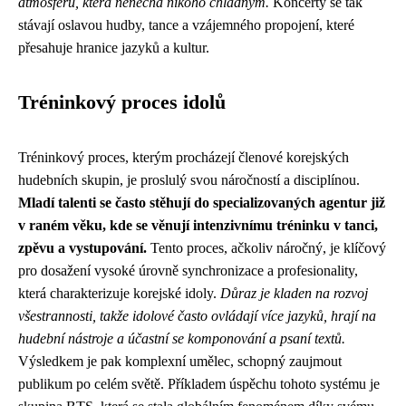
atmosféru, která nenechá nikoho chladným.
Koncerty se tak
stávají oslavou hudby, tance a vzájemného propojení, které
přesahuje hranice jazyků a kultur.
Tréninkový proces idolů
Tréninkový proces, kterým procházejí členové korejských
hudebních skupin, je proslulý svou náročností a disciplínou.
Mladí talenti se často stěhují do specializovaných agentur již
v raném věku, kde se věnují intenzivnímu tréninku v tanci,
zpěvu a vystupování.
Tento proces, ačkoliv náročný, je klíčový
pro dosažení vysoké úrovně synchronizace a profesionality,
která charakterizuje korejské idoly.
Důraz je kladen na rozvoj
všestrannosti, takže idolové často ovládají více jazyků, hrají na
hudební nástroje a účastní se komponování a psaní textů.
Výsledkem je pak komplexní umělec, schopný zaujmout
publikum po celém světě. Příkladem úspěchu tohoto systému je