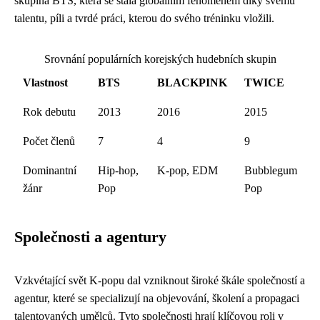
skupina BTS, která se stala globálním fenoménem díky svému
talentu, píli a tvrdé práci, kterou do svého tréninku vložili.
Srovnání populárních korejských hudebních skupin
Vlastnost
BTS
BLACKPINK
TWICE
Rok debutu
2013
2016
2015
Počet členů
7
4
9
Dominantní
Hip-hop,
K-pop, EDM
Bubblegum
žánr
Pop
Pop
Společnosti a agentury
Vzkvétající svět K-popu dal vzniknout široké škále společností a
agentur, které se specializují na objevování, školení a propagaci
talentovaných umělců. Tyto společnosti hrají klíčovou roli v