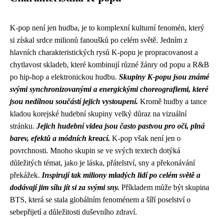
K-pop není jen hudba, je to komplexní kulturní fenomén, který
si získal srdce milionů fanoušků po celém světě. Jedním z
hlavních charakteristických rysů K-popu je propracovanost a
chytlavost skladeb, které kombinují různé žánry od popu a R&B
po hip-hop a elektronickou hudbu.
Skupiny K-popu jsou známé
svými synchronizovanými a energickými choreografiemi, které
jsou nedílnou součástí jejich vystoupení.
Kromě hudby a tance
kladou korejské hudební skupiny velký důraz na vizuální
stránku.
Jejich hudební videa jsou často pastvou pro oči, plná
barev, efektů a módních kreací.
K-pop však není jen o
povrchnosti. Mnoho skupin se ve svých textech dotýká
důležitých témat, jako je láska, přátelství, sny a překonávání
překážek.
Inspirují tak miliony mladých lidí po celém světě a
dodávají jim sílu jít si za svými sny.
Příkladem může být skupina
BTS, která se stala globálním fenoménem a šíří poselství o
sebepřijetí a důležitosti duševního zdraví.