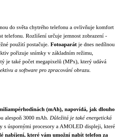
nou do světa chytrého telefonu a ovlivňuje komfort
st telefonu. Rozlišení určuje jemnost zobrazení -
ěžné použití postačuje.
Fotoaparát
je dnes nedílnou
ektiv pořizuje snímky v základním režimu,
žitý je také počet megapixelů (MPx), který udává
bjektivu a software pro zpracování obrazu.
 miliampérhodinách (mAh), napovídá, jak dlouho
itou alespoň 3000 mAh.
Důležitá je také energetická
fony s úspornými procesory a AMOLED displeji, které
lé nabíjení, které vám umožní nabít telefon za