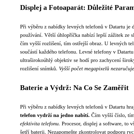
Displej a Fotoaparát: Důležité Para
Při výběru z nabídky levných telefonů v Datartu je d
používání. Větší úhlopříčka nabízí lepší zážitek ze 
čím vyšší rozlišení, tím ostřejší obraz. U levných 
součástí každého telefonu. Levné telefony v Datart
ultraširokoúhlý objektiv se hodí pro zachycení širo
rozlišení snímků.
Vyšší počet megapixelů nezaručuje 
Baterie a Výdrž: Na Co Se Zaměřit
Při výběru z nabídky levných telefonů v Datartu hraj
telefon vydrží na jedno nabití.
Čím vyšší číslo, tí
efektivita telefonu.
Procesor, displej a software, to 
šetří baterii. Nezapomeňte zkontrolovat podporu ryc