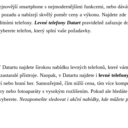
ejnovější smartphone s nejmodernějšími funkcemi, nebo dáváte
 pozadu a nabízejí skvělý poměr ceny a výkonu. Najdete zde
litními telefony.
Levné telefony Datart
pravidelně zařazuje do
yberete telefon, který splní vaše požadavky.
? V Datartu najdete širokou nabídku levných telefonů, které 
staralé přístroje. Naopak, v Datartu najdete i
levné telefo
deí nebo hraní her. Samozřejmě, čím nižší cena, tím více kom
ry nebo fotoaparáty s vysokým rozlišením. Pokud ale hledáte t
 vyberete.
Nezapomeňte sledovat i akční nabídky, kde můžete po