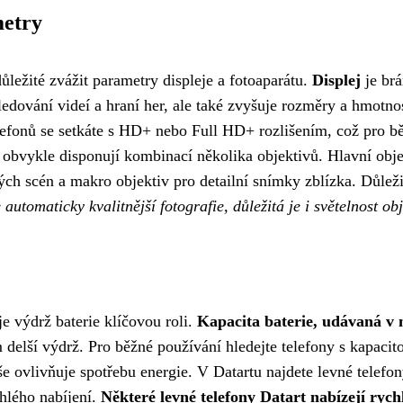
metry
ůležité zvážit parametry displeje a fotoaparátu.
Displej
je brá
sledování videí a hraní her, ale také zvyšuje rozměry a hmotno
telefonů se setkáte s HD+ nebo Full HD+ rozlišením, což pro b
u obvykle disponují kombinací několika objektivů. Hlavní obj
kých scén a makro objektiv pro detailní snímky zblízka. Důle
automaticky kvalitnější fotografie, důležitá je i světelnost o
e výdrž baterie klíčovou roli.
Kapacita baterie, udávaná v
m delší výdrž. Pro běžné používání hledejte telefony s kapac
vše ovlivňuje spotřebu energie. V Datartu najdete levné tele
hlého nabíjení.
Některé levné telefony Datart nabízejí rych