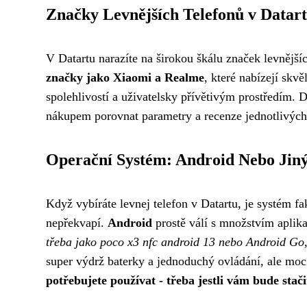
Značky Levnějších Telefonů v Datar
V Datartu narazíte na širokou škálu značek levnější
značky jako Xiaomi a Realme
, které nabízejí skv
spolehlivostí a uživatelsky přívětivým prostředím. D
nákupem porovnat parametry a recenze jednotlivých m
Operační Systém: Android Nebo Jin
Když vybíráte levnej telefon v Datartu, je systém fa
nepřekvapí.
Android
prostě válí s množstvím aplikac
třeba jako poco x3 nfc android 13 nebo Android Go, k
super výdrž baterky a jednoduchý ovládání, ale mo
potřebujete používat - třeba jestli vám bude stač