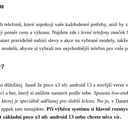
tu
ch telefonů, které uspokojí vaše každodenní potřeby, aniž by z
ělý poměr ceny a výkonu. Najdete zde i
levné telefony značek
atart pravidelně nabízí slevy a akce na vybrané modely, takže
odelů, abyste si vybrali ten nejvhodnější telefon pro vaše p
ý?
kt důležitej. Jasně že
poco x3 nfc android 13
a novější verze 
í a her, který si můžete nastavit podle sebe.
Spousta low-end 
terej je speciálně udělanej pro slabší železo.
No jo, v Datart
c appek tam nenajdete.
Při výběru systému si hlavně rozmysl
it základní poco x3 nfc android 13 nebo chcete něco víc.