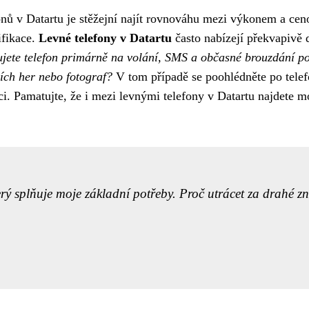
nů v Datartu je stěžejní najít rovnováhu mezi výkonem a ceno
ifikace.
Levné telefony v Datartu
často nabízejí překvapivě
jete telefon primárně na volání, SMS a občasné brouzdání po
ích her nebo fotograf?
V tom případě se poohlédněte po telef
ci. Pamatujte, že i mezi levnými telefony v Datartu najdete m
erý splňuje moje základní potřeby. Proč utrácet za drahé z