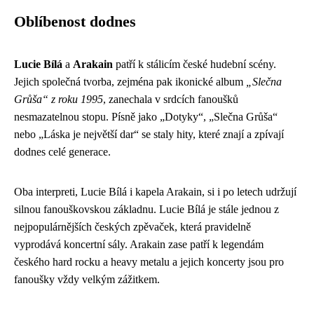
Oblíbenost dodnes
Lucie Bílá
a
Arakain
patří k stálicím české hudební scény.
Jejich společná tvorba, zejména pak ikonické album
„Slečna
Grůša“ z roku 1995
, zanechala v srdcích fanoušků
nesmazatelnou stopu. Písně jako „Dotyky“, „Slečna Grůša“
nebo „Láska je největší dar“ se staly hity, které znají a zpívají
dodnes celé generace.
Oba interpreti, Lucie Bílá i kapela Arakain, si i po letech udržují
silnou fanouškovskou základnu. Lucie Bílá je stále jednou z
nejpopulárnějších českých zpěvaček, která pravidelně
vyprodává koncertní sály. Arakain zase patří k legendám
českého hard rocku a heavy metalu a jejich koncerty jsou pro
fanoušky vždy velkým zážitkem.