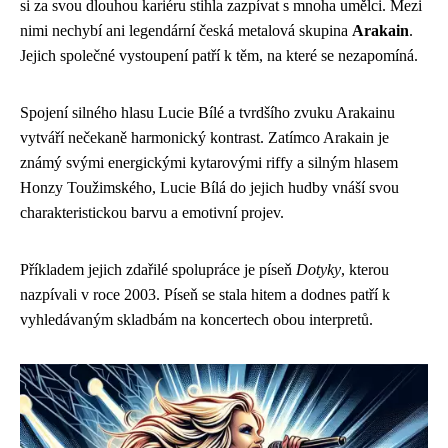
si za svou dlouhou kariéru stihla zazpívat s mnoha umělci. Mezi
nimi nechybí ani legendární česká metalová skupina
Arakain
.
Jejich společné vystoupení patří k těm, na které se nezapomíná.
Spojení silného hlasu Lucie Bílé a tvrdšího zvuku Arakainu
vytváří nečekaně harmonický kontrast. Zatímco Arakain je
známý svými energickými kytarovými riffy a silným hlasem
Honzy Toužimského, Lucie Bílá do jejich hudby vnáší svou
charakteristickou barvu a emotivní projev.
Příkladem jejich zdařilé spolupráce je píseň
Dotyky
, kterou
nazpívali v roce 2003. Píseň se stala hitem a dodnes patří k
vyhledávaným skladbám na koncertech obou interpretů.