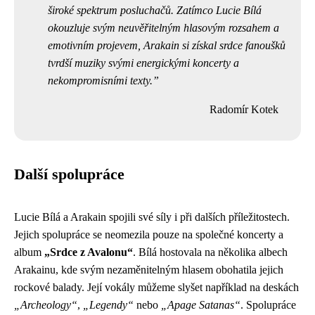
široké spektrum posluchačů. Zatímco Lucie Bílá
okouzluje svým neuvěřitelným hlasovým rozsahem a
emotivním projevem, Arakain si získal srdce fanoušků
tvrdší muziky svými energickými koncerty a
nekompromisními texty.
Radomír Kotek
Další spolupráce
Lucie Bílá a Arakain spojili své síly i při dalších příležitostech.
Jejich spolupráce se neomezila pouze na společné koncerty a
album
„Srdce z Avalonu“
. Bílá hostovala na několika albech
Arakainu, kde svým nezaměnitelným hlasem obohatila jejich
rockové balady. Její vokály můžeme slyšet například na deskách
„Archeology“
,
„Legendy“
nebo
„Apage Satanas“
. Spolupráce