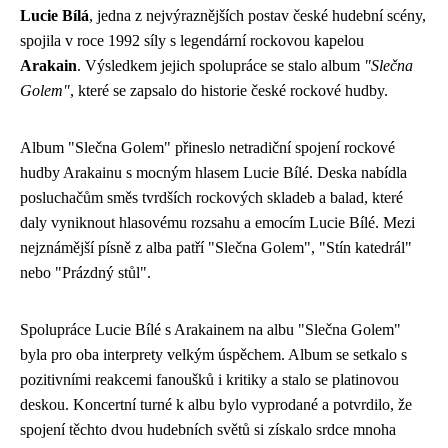
Lucie Bílá
, jedna z nejvýraznějších postav české hudební scény,
spojila v roce 1992 síly s legendární rockovou kapelou
Arakain
. Výsledkem jejich spolupráce se stalo album
"Slečna
Golem"
, které se zapsalo do historie české rockové hudby.
Album "Slečna Golem" přineslo netradiční spojení rockové
hudby Arakainu s mocným hlasem Lucie Bílé. Deska nabídla
posluchačům směs tvrdších rockových skladeb a balad, které
daly vyniknout hlasovému rozsahu a emocím Lucie Bílé. Mezi
nejznámější písně z alba patří "Slečna Golem", "Stín katedrál"
nebo "Prázdný stůl".
Spolupráce Lucie Bílé s Arakainem na albu "Slečna Golem"
byla pro oba interprety velkým úspěchem. Album se setkalo s
pozitivními reakcemi fanoušků i kritiky a stalo se platinovou
deskou. Koncertní turné k albu bylo vyprodané a potvrdilo, že
spojení těchto dvou hudebních světů si získalo srdce mnoha