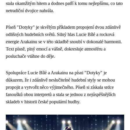
stala okamžitým hitem a dodnes patří k tomu nejlepšímu, co tato
netradiční dvojice nahrála.
Píseň "Dotyky" je skvělým příkladem propojení dvou zdánlivě
odlišných hudebních světů. Silný hlas Lucie Bílé a rocková
energie Arakainu se v této skladbě snoubí v dokonalé harmonii.
Text písně, plný emocí a vášně, dokresluje atmosféru a
posluchače vtáhne do děje.
Spolupráce Lucie Bílé a Arakainu na písni "Dotyky" je
důkazem, že i zdánlivě neslučitelné hudební styly se mohou
propojit a vytvořit něco výjimečného. Píseň si získala srdce
fanoušků obou interpretů a stala se jednou z nejúspěšnějších
skladeb v historii české populární hudby.