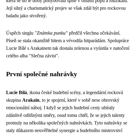
která se do té doby pohybovala spíše v oblasti popu a muzikálu.
Její silný a charismatický projev se však zdál být pro rockovou
baladu jako stvořený.
Úspěch singlu
"Známka punku"
předčil všechna očekávání.
Píseň se stala okamžitě hitem a vévodila hitparádám. Spolupráce
Lucie Bílé s Arakainem tak dostala zelenou a vyústila v natočení
celého alba "Slečna závist".
První společné nahrávky
Lucie Bílá
, ikona české hudební scény, a legendární rocková
skupina
Arakain
, to je spojení, které v sobě nese obrovský
emocionální náboj. I když se jejich hudební cesty ubíraly
zdánlivě odlišnými směry, osud tomu chtěl, že se jejich talenty
protnuly na několika společných nahrávkách. Tyto nahrávky se
staly důkazem neuvěřitelné synergie a hudebního mistrovství