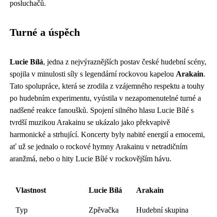
posluchačů.
Turné a úspěch
Lucie Bílá
, jedna z nejvýraznějších postav české hudební scény,
spojila v minulosti síly s legendární rockovou kapelou
Arakain
.
Tato spolupráce, která se zrodila z vzájemného respektu a touhy
po hudebním experimentu, vyústila v nezapomenutelné turné a
nadšené reakce fanoušků. Spojení silného hlasu Lucie Bílé s
tvrdší muzikou Arakainu se ukázalo jako překvapivě
harmonické a strhující. Koncerty byly nabité energií a emocemi,
ať už se jednalo o rockové hymny Arakainu v netradičním
aranžmá, nebo o hity Lucie Bílé v rockovějším hávu.
Vlastnost
Lucie Bílá
Arakain
Typ
Zpěvačka
Hudební skupina