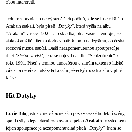
obou interpretů.
Jedním z prvních a nejvýraznějších počinů, kde se Lucie Bílá a
Arakain setkali, byla píseň
"Dotyky"
, která vyšla na albu
"Arakain" v roce 1992. Tato skladba, plná vášně a energie, se
stala okamžitě hitem a dodnes patří k tomu nejlepšímu, co česká
rocková hudba nabízí. Další nezapomenutelnou spoluprací je
duet
"Slečna závist"
, jenž se objevil na albu "Schizofrenie" z
roku 1991. Píseň s temnou atmosférou a silným textem o lidské
závisti a nenávisti ukázala Lucčin pěvecký rozsah a sílu v plné
kráse.
Hit Dotyky
Lucie Bílá
, jedna z nejvýraznějších postav české hudební scény,
spojila síly s legendární rockovou kapelou
Arakain
. Výsledkem
jejich spolupráce je nezapomenutelná píseň
"Dotyky"
, která se