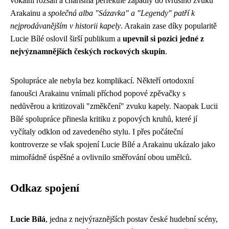
vokální rozsah a charisma perfektně zapadly do tvrdšího zvuku
Arakainu a
společná alba "Sázavka" a "Legendy" patří k
nejprodávanějším v historii kapely
. Arakain zase díky popularitě
Lucie Bílé oslovil širší publikum a
upevnil si pozici jedné z
nejvýznamnějších českých rockových skupin
.
Spolupráce ale nebyla bez komplikací. Někteří ortodoxní
fanoušci Arakainu vnímali příchod popové zpěvačky s
nedůvěrou a kritizovali "změkčení" zvuku kapely. Naopak Lucii
Bílé spolupráce přinesla kritiku z popových kruhů, které jí
vyčítaly odklon od zavedeného stylu. I přes počáteční
kontroverze se však spojení Lucie Bílé a Arakainu ukázalo jako
mimořádně úspěšné a ovlivnilo směřování obou umělců.
Odkaz spojení
Lucie Bílá
, jedna z nejvýraznějších postav české hudební scény,