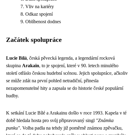
Vliv na kariéry
Odkaz spojení
Oblíbenost dodnes
Začátek spolupráce
Lucie Bílá
, česká pěvecká legenda, a legendární rocková
skupina
Arakain
, to je spojení, které v 90. letech minulého
století otřáslo českou hudební scénou. Jejich spolupráce, ačkoliv
se může zdát na první pohled netradiční, přinesla
nezapomenutelné hity a zapsala se do historie české populární
hudby.
K setkání Lucie Bílé a Arakainu došlo v roce 1993. Kapela v té
době hledala hosta pro svůj připravovaný singl
"Známka
punku"
. Volba padla na tehdy již poměrně známou zpěvačku,