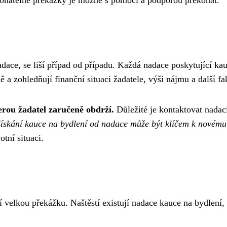
ace, se liší případ od případu. Každá nadace poskytující kauc
 a zohledňují finanční situaci žadatele, výši nájmu a další fa
erou žadatel zaručeně obdrží.
Důležité je kontaktovat nada
ískání kauce na bydlení od nadace může být klíčem k novému
otní situaci.
velkou překážku. Naštěstí existují nadace kauce na bydlení, k