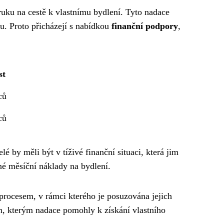
uku na cestě k vlastnímu bydlení. Tyto nadace
u. Proto přicházejí s nabídkou
finanční podpory
,
st
ců
ců
é by měli být v tíživé finanční situaci, která jim
lné měsíční náklady na bydlení.
 procesem, v rámci kterého je posuzována jejich
n, kterým nadace pomohly k získání vlastního