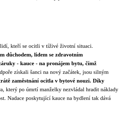
 kteří se ocitli v tíživé životní situaci.
kým důchodem, lidem se zdravotním
záruky - kauce - na pronájem bytu, čímž
odpoře získali šanci na nový začátek, jsou silným
trátě zaměstnání ocitla v bytové nouzi. Díky
ra, který po úmrtí manželky nezvládal hradit náklady
t. Nadace poskytující kauce na bydlení tak dává