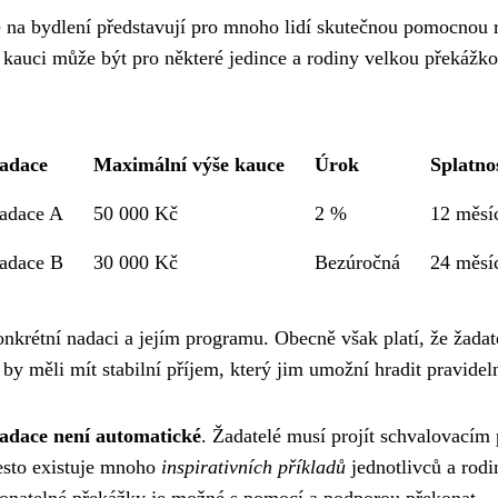
 na bydlení představují pro mnoho lidí skutečnou pomocnou r
 kauci může být pro některé jedince a rodiny velkou překážko
adace
Maximální výše kauce
Úrok
Splatno
adace A
50 000 Kč
2 %
12 měsí
adace B
30 000 Kč
Bezúročná
24 měsí
nkrétní nadaci a jejím programu. Obecně však platí, že žadatel
 by měli mít stabilní příjem, který jim umožní hradit pravide
nadace není automatické
. Žadatelé musí projít schvalovacím
přesto existuje mnoho
inspirativních příkladů
jednotlivců a rodi
ekonatelné překážky je možné s pomocí a podporou překonat.