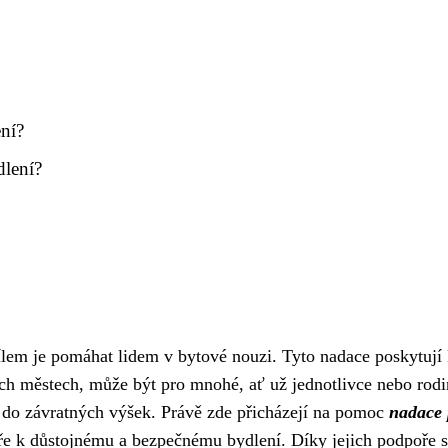
ní?
dlení?
cílem je pomáhat lidem v bytové nouzi. Tyto nadace poskytují
ích městech, může být pro mnohé, ať už jednotlivce nebo rod
 do závratných výšek. Právě zde přicházejí na pomoc
nadace 
eře k důstojnému a bezpečnému bydlení. Díky jejich podpoře s