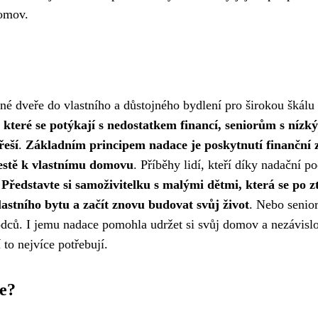
domov.
dveře do vlastního a důstojného bydlení pro širokou škálu lidí,
teré se potýkají s nedostatkem financí, seniorům s níz
řeší
.
Základním principem nadace je poskytnutí finanční 
estě k vlastnímu domovu
. Příběhy lidí, kteří díky nadační p
.
Představte si samoživitelku s malými dětmi, která se po z
lastního bytu a začít znovu budovat svůj život
. Nebo senio
ců. I jemu nadace pomohla udržet si svůj domov a nezávislos
 to nejvíce potřebují.
ce?