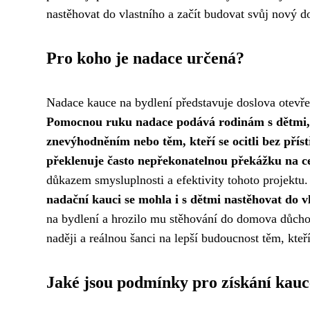
nastěhovat do vlastního a začít budovat svůj nový 
Pro koho je nadace určená?
Nadace kauce na bydlení představuje doslova otevřené 
Pomocnou ruku nadace podává rodinám s dětmi, k
znevýhodněním nebo těm, kteří se ocitli bez příst
překlenuje často nepřekonatelnou překážku na c
důkazem smysluplnosti a efektivity tohoto projektu
nadační kauci se mohla i s dětmi nastěhovat do v
na bydlení a hrozilo mu stěhování do domova důchod
naději a reálnou šanci na lepší budoucnost těm, kteří
Jaké jsou podmínky pro získání kau