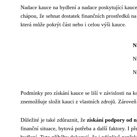
Nadace kauce na bydlení a nadace poskytující kauce
chápou, že sehnat dostatek finančních prostředků na
která může pokrýt část nebo i celou výši kauce.
N
N
N
Podmínky pro získání kauce se liší v závislosti na ko
znemožňuje složit kauci z vlastních zdrojů. Zároveň
Důležité je také zdůraznit, že
získání podpory od 
finanční situace, bytová potřeba a další faktory. I 
bydlení. Tyto příběhy dokazují, že i zdánlivě nepř