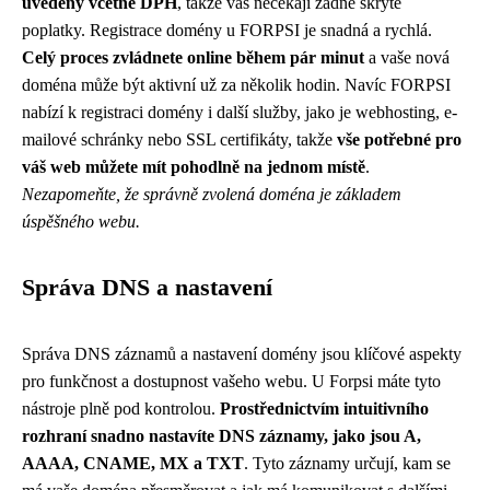
uvedeny včetně DPH
, takže vás nečekají žádné skryté
poplatky. Registrace domény u FORPSI je snadná a rychlá.
Celý proces zvládnete online během pár minut
a vaše nová
doména může být aktivní už za několik hodin. Navíc FORPSI
nabízí k registraci domény i další služby, jako je webhosting, e-
mailové schránky nebo SSL certifikáty, takže
vše potřebné pro
váš web můžete mít pohodlně na jednom místě
.
Nezapomeňte, že správně zvolená doména je základem
úspěšného webu.
Správa DNS a nastavení
Správa DNS záznamů a nastavení domény jsou klíčové aspekty
pro funkčnost a dostupnost vašeho webu. U Forpsi máte tyto
nástroje plně pod kontrolou.
Prostřednictvím intuitivního
rozhraní snadno nastavíte DNS záznamy, jako jsou A,
AAAA, CNAME, MX a TXT
. Tyto záznamy určují, kam se