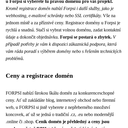
u Forpsi si vyberete tu pravou doménu pro váš projekt.
Kromě registrace domén nabízí Forpsi i další služby, jako je
webhosting, e-mailové schránky nebo SSL certifikáty.
Vše na
jednom místě a za příznivé ceny. Registrace domény u Forpsi je
rychlá a snadná. Stačí si vybrat volnou doménu, zadat kontaktní
údaje a dokončit objednávku.
Forpsi se postará o zbytek.
V
případě potřeby je vám k dispozici zákaznická podpora, která
vám ráda poradí s výběrem domény nebo s řešením technických
problémů.
Ceny a registrace domén
FORPSI nabízí širokou škálu domén za konkurenceschopné
ceny. Ať už zakládáte blog, internetový obchod nebo firemní
web, u FORPSI si jistě vyberete z nepřeberného množství
koncovek, ať už se jedná o tradiční .cz, .eu nebo modernější
.online či .shop.
Ceník domén je přehledný a ceny jsou