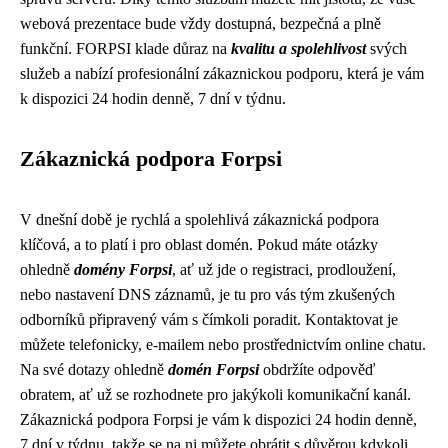
webová prezentace bude vždy dostupná, bezpečná a plně
funkční. FORPSI klade důraz na
kvalitu a spolehlivost
svých
služeb a nabízí profesionální zákaznickou podporu, která je vám
k dispozici 24 hodin denně, 7 dní v týdnu.
Zákaznická podpora Forpsi
V dnešní době je rychlá a spolehlivá zákaznická podpora
klíčová, a to platí i pro oblast domén. Pokud máte otázky
ohledně
domény Forpsi
, ať už jde o registraci, prodloužení,
nebo nastavení DNS záznamů, je tu pro vás tým zkušených
odborníků připravený vám s čímkoli poradit. Kontaktovat je
můžete telefonicky, e-mailem nebo prostřednictvím online chatu.
Na své dotazy ohledně
domén Forpsi
obdržíte odpověď
obratem, ať už se rozhodnete pro jakýkoli komunikační kanál.
Zákaznická podpora Forpsi je vám k dispozici 24 hodin denně,
7 dní v týdnu, takže se na ni můžete obrátit s důvěrou kdykoli