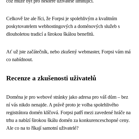
což může být pro některé uživatele limitující.
Celkově lze ale říci, že Forpsi je spolehlivým a kvalitním
poskytovatelem webhostingových a doménových služeb s
dlouholetou tradicí a širokou škálou benefitů.
Ať už jste začátečník, nebo zkušený webmaster, Forpsi vám má
co nabídnout.
Recenze a zkušenosti uživatelů
Doména je pro webové stránky jako adresa pro váš dům – bez
ní vás nikdo nenajde. A právě proto je volba spolehlivého
registrátora domén klíčová. Forpsi patří mezi zavedené hráče na
trhu a nabízí širokou škálu domén za konkurenceschopné ceny.
Ale co na to říkají samotní uživatelé?