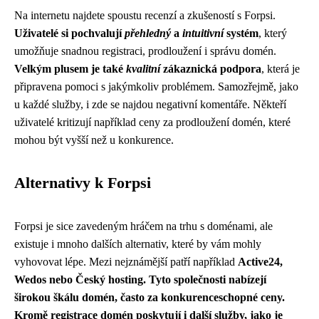
Na internetu najdete spoustu recenzí a zkušeností s Forpsi.
Uživatelé si pochvalují
přehledný
a
intuitivní
systém
, který
umožňuje snadnou registraci, prodloužení i správu domén.
Velkým plusem je také
kvalitní
zákaznická podpora
, která je
připravena pomoci s jakýmkoliv problémem. Samozřejmě, jako
u každé služby, i zde se najdou negativní komentáře. Někteří
uživatelé kritizují například ceny za prodloužení domén, které
mohou být vyšší než u konkurence.
Alternativy k Forpsi
Forpsi je sice zavedeným hráčem na trhu s doménami, ale
existuje i mnoho dalších alternativ, které by vám mohly
vyhovovat lépe. Mezi nejznámější patří například
Active24,
Wedos nebo
Český hosting. Tyto společnosti nabízejí
širokou škálu domén, často za konkurenceschopné ceny.
Kromě registrace domén poskytují i další služby, jako je