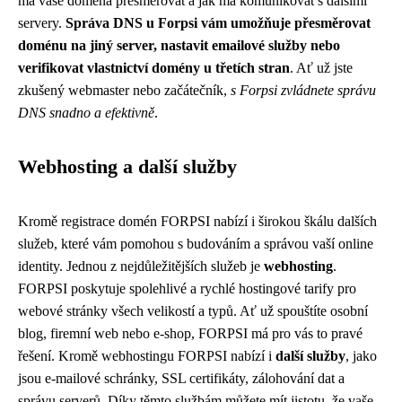
má vaše doména přesměrovat a jak má komunikovat s dalšími
servery.
Správa DNS u Forpsi vám umožňuje přesměrovat
doménu na jiný server, nastavit emailové služby nebo
verifikovat vlastnictví domény u třetích stran
. Ať už jste
zkušený webmaster nebo začátečník,
s Forpsi zvládnete správu
DNS snadno a efektivně
.
Webhosting a další služby
Kromě registrace domén FORPSI nabízí i širokou škálu dalších
služeb, které vám pomohou s budováním a správou vaší online
identity. Jednou z nejdůležitějších služeb je
webhosting
.
FORPSI poskytuje spolehlivé a rychlé hostingové tarify pro
webové stránky všech velikostí a typů. Ať už spouštíte osobní
blog, firemní web nebo e-shop, FORPSI má pro vás to pravé
řešení. Kromě webhostingu FORPSI nabízí i
další služby
, jako
jsou e-mailové schránky, SSL certifikáty, zálohování dat a
správu serverů. Díky těmto službám můžete mít jistotu, že vaše