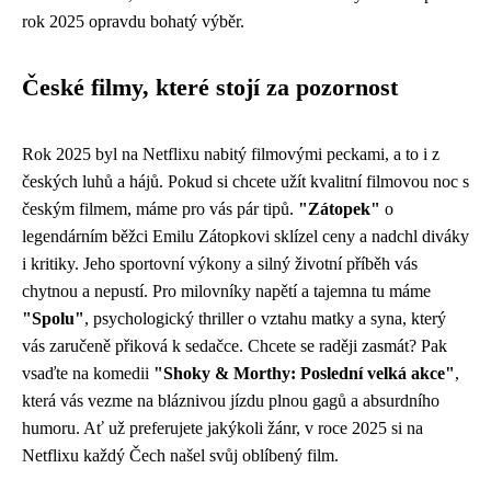
rok 2025 opravdu bohatý výběr.
České filmy, které stojí za pozornost
Rok 2025 byl na Netflixu nabitý filmovými peckami, a to i z
českých luhů a hájů. Pokud si chcete užít kvalitní filmovou noc s
českým filmem, máme pro vás pár tipů.
"Zátopek"
o
legendárním běžci Emilu Zátopkovi sklízel ceny a nadchl diváky
i kritiky. Jeho sportovní výkony a silný životní příběh vás
chytnou a nepustí. Pro milovníky napětí a tajemna tu máme
"Spolu"
, psychologický thriller o vztahu matky a syna, který
vás zaručeně přiková k sedačce. Chcete se raději zasmát? Pak
vsaďte na komedii
"Shoky & Morthy: Poslední velká akce"
,
která vás vezme na bláznivou jízdu plnou gagů a absurdního
humoru. Ať už preferujete jakýkoli žánr, v roce 2025 si na
Netflixu každý Čech našel svůj oblíbený film.