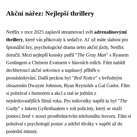
Akční nářez: Nejlepší thrillery
Netflix v roce 2025 zaplavil streamovací svět
adrenalinovými
thrillery
, které vás přikovaly k sedačce. Ať už máte slabost pro
špionážní hry, psychologické drama nebo akční jízdy, Netflix
doručil. Mezi nejlepší kousky patřil "
The Gray Man
" s Ryanem
Goslingem a Chrisem Evansem v hlavních rolích. Film nabídl
dechberoucí akční sekvence a napínavý příběh o
pronásledování. Další peckou byl "
Red Notice
" s hvězdným
obsazením Dwayne Johnson, Ryan Reynolds a Gal Gadot. Film
si pohrával s humorem a akcí a stal se jedním z
nejsledovanějších filmů roku. Pro milovníky napětí tu byl "
The
Guilty
" s Jakem Gyllenhaalem v roli policisty, který se snaží
pomoci ženě v nouzi prostřednictvím telefonního hovoru. Film si
pohrával s psychologií postav a udržel diváky v napětí až do
poslední minuty.