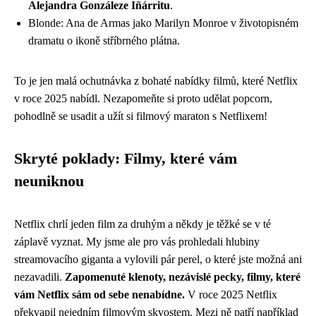
Alejandra Gonzáleze Iñárritu
.
Blonde: Ana de Armas jako Marilyn Monroe v životopisném
dramatu o ikoně stříbrného plátna.
To je jen malá ochutnávka z bohaté nabídky filmů, které Netflix
v roce 2025 nabídl. Nezapomeňte si proto udělat popcorn,
pohodlně se usadit a užít si filmový maraton s Netflixem!
Skryté poklady: Filmy, které vám
neuniknou
Netflix chrlí jeden film za druhým a někdy je těžké se v té
záplavě vyznat. My jsme ale pro vás prohledali hlubiny
streamovacího giganta a vylovili pár perel, o které jste možná ani
nezavadili.
Zapomenuté klenoty, nezávislé pecky, filmy, které
vám Netflix sám od sebe nenabídne.
V roce 2025 Netflix
překvapil nejedním filmovým skvostem. Mezi ně patří například