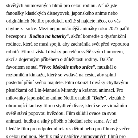
skvělých animovaných filmů pro celou rodinu. Ať už jste
fanoušky klasických disneyovek, japonského anime nebo
originálních Netflix produkcí, určitě si najdete něco, co vás
chytne za srdce. Mezi nejpopulárnější animáky roku 2025 patřil
bezesporu
"
Rodina na baterky
"
, akční komedie o dysfunkční
rodince, která se musí spojit, aby zachránila svět před vzpourou
robotů. Film si získal diváky po celém světě svým humorem,
akcí a dojemným příběhem o důležitosti rodiny. Dalším
favoritem se stal
"
Vivo: Melodie mého srdce
"
, muzikál o
roztomilém kinkažu, který se vydává na cestu, aby splnil
poslední přání svého majitele. Film okouzlil diváky chytlavými
písničkami od Lin-Manuela Mirandy a krásnou animací. Pro
milovníky japonského anime Netflix nabídl
"
Belle
"
, vizuálně
ohromující fantasy film o stydlivé dívce, která se ve virtuálním
světě stává popovou hvězdou. Film sklidil ovace za svou
animaci, hudbu a silný příběh o hledání sebe sama. Ať už
hledáte film pro odpolední relax s dětmi nebo pro filmový večer
s celou rodinou, Netflix má v nabídce animovaných filmů pro