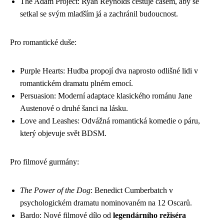
The Adam Project: Ryan Reynolds cestuje časem, aby se
setkal se svým mladším já a zachránil budoucnost.
Pro romantické duše:
Purple Hearts: Hudba propojí dva naprosto odlišné lidi v
romantickém dramatu plném emocí.
Persuasion: Moderní adaptace klasického románu Jane
Austenové o druhé šanci na lásku.
Love and Leashes: Odvážná romantická komedie o páru,
který objevuje svět BDSM.
Pro filmové gurmány:
The Power of the Dog
: Benedict Cumberbatch v
psychologickém dramatu nominovaném na 12 Oscarů.
Bardo: Nové filmové dílo od
legendárního režiséra