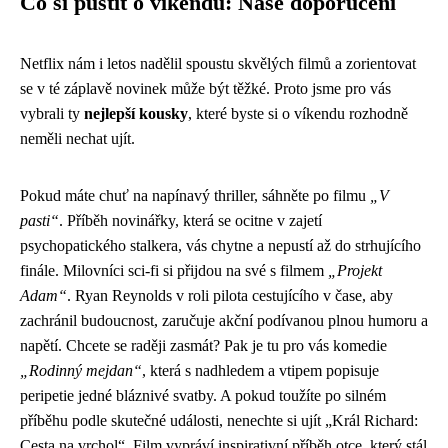
Co si pustit o víkendu: Naše doporučení
Netflix nám i letos nadělil spoustu skvělých filmů a zorientovat
se v té záplavě novinek může být těžké. Proto jsme pro vás
vybrali ty
nejlepší kousky
, které byste si o víkendu rozhodně
neměli nechat ujít.
Pokud máte chuť na napínavý thriller, sáhněte po filmu
„V
pasti“
. Příběh novinářky, která se ocitne v zajetí
psychopatického stalkera, vás chytne a nepustí až do strhujícího
finále. Milovníci sci-fi si přijdou na své s filmem
„Projekt
Adam“
. Ryan Reynolds v roli pilota cestujícího v čase, aby
zachránil budoucnost, zaručuje akční podívanou plnou humoru a
napětí. Chcete se raději zasmát? Pak je tu pro vás komedie
„Rodinný mejdan“
, která s nadhledem a vtipem popisuje
peripetie jedné bláznivé svatby. A pokud toužíte po silném
příběhu podle skutečné události, nenechte si ujít „Král Richard:
Cesta na vrchol“. Film vypráví inspirativní příběh otce, který stál