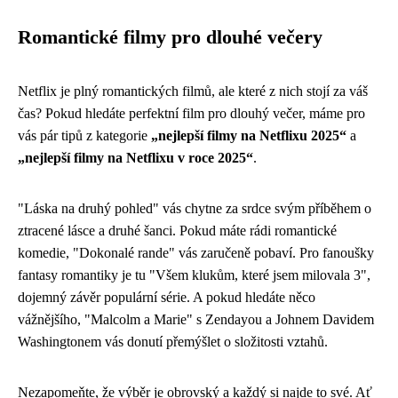
Romantické filmy pro dlouhé večery
Netflix je plný romantických filmů, ale které z nich stojí za váš
čas? Pokud hledáte perfektní film pro dlouhý večer, máme pro
vás pár tipů z kategorie
„nejlepší filmy na Netflixu 2025“
a
„nejlepší filmy na Netflixu v roce 2025“
.
"Láska na druhý pohled" vás chytne za srdce svým příběhem o
ztracené lásce a druhé šanci. Pokud máte rádi romantické
komedie, "Dokonalé rande" vás zaručeně pobaví. Pro fanoušky
fantasy romantiky je tu "Všem klukům, které jsem milovala 3",
dojemný závěr populární série. A pokud hledáte něco
vážnějšího, "Malcolm a Marie" s Zendayou a Johnem Davidem
Washingtonem vás donutí přemýšlet o složitosti vztahů.
Nezapomeňte, že výběr je obrovský a každý si najde to své. Ať