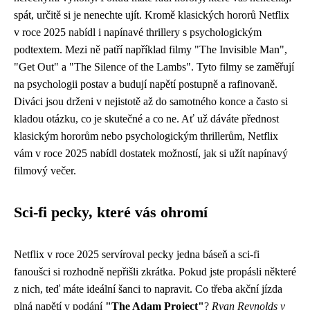
spát, určitě si je nenechte ujít. Kromě klasických hororů Netflix
v roce 2025 nabídl i napínavé thrillery s psychologickým
podtextem. Mezi ně patří například filmy "The Invisible Man",
"Get Out" a "The Silence of the Lambs". Tyto filmy se zaměřují
na psychologii postav a budují napětí postupně a rafinovaně.
Diváci jsou drženi v nejistotě až do samotného konce a často si
kladou otázku, co je skutečné a co ne. Ať už dáváte přednost
klasickým hororům nebo psychologickým thrillerům, Netflix
vám v roce 2025 nabídl dostatek možností, jak si užít napínavý
filmový večer.
Sci-fi pecky, které vás ohromí
Netflix v roce 2025 servíroval pecky jedna báseň a sci-fi
fanoušci si rozhodně nepřišli zkrátka. Pokud jste propásli některé
z nich, teď máte ideální šanci to napravit. Co třeba akční jízda
plná napětí v podání
"The Adam Project"
?
Ryan Reynolds v