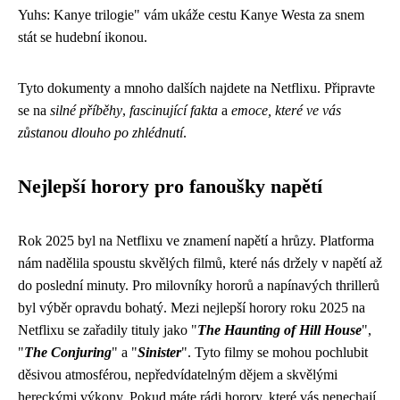
Yuhs: Kanye trilogie" vám ukáže cestu Kanye Westa za snem
stát se hudební ikonou.
Tyto dokumenty a mnoho dalších najdete na Netflixu. Připravte
se na
silné příběhy
,
fascinující fakta
a
emoce, které ve vás
zůstanou dlouho po zhlédnutí
.
Nejlepší horory pro fanoušky napětí
Rok 2025 byl na Netflixu ve znamení napětí a hrůzy. Platforma
nám nadělila spoustu skvělých filmů, které nás držely v napětí až
do poslední minuty. Pro milovníky hororů a napínavých thrillerů
byl výběr opravdu bohatý. Mezi nejlepší horory roku 2025 na
Netflixu se zařadily tituly jako "
The Haunting of Hill House
",
"
The Conjuring
" a "
Sinister
". Tyto filmy se mohou pochlubit
děsivou atmosférou, nepředvídatelným dějem a skvělými
hereckými výkony. Pokud máte rádi horory, které vás nenechají