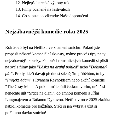
Nejlepší herecké výkony roku
Filmy oceněné na festivalech
Co si pustit o víkendu: Naše doporučení
Nejzábavnější komedie roku 2025
Rok 2025 byl na Netflixu ve znamení smíchu! Pokud jste
propásli některé komediální skvosty, máme pro vás tipy na ty
nejzábavnější kousky. Fanoušci romantických komedií si přišli
na své s filmy jako "
Láska na druhý pohled
" nebo "
Dokonalý
pár
". Pro ty, kteří dávají přednost šílenějším příběhům, tu byl
"
Projekt Adam
" s Ryanem Reynoldsem nebo akční komedie
"The Gray Man". A pokud máte rádi českou tvorbu, určitě si
nenechte ujít "Srdce na dlani", dojemnou komedii s Jiřím
Langmajerem a Tatianou Dykovou. Netflix v roce 2025 zkrátka
nabídl komedie pro každého. Stačí si jen vybrat a užít si
pořádnou dávku smíchu!