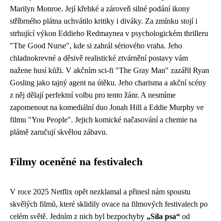
Marilyn Monroe. Její křehké a zároveň silné podání ikony
stříbrného plátna uchvátilo kritiky i diváky. Za zmínku stojí i
strhující výkon Eddieho Redmaynea v psychologickém thrilleru
"The Good Nurse", kde si zahrál sériového vraha. Jeho
chladnokrevné a děsivě realistické ztvárnění postavy vám
nažene husí kůži. V akčním sci-fi "The Gray Man" zazářil Ryan
Gosling jako tajný agent na útěku. Jeho charisma a akční scény
z něj dělají perfektní volbu pro tento žánr. A nesmíme
zapomenout na komediální duo Jonah Hill a Eddie Murphy ve
filmu "You People". Jejich komické načasování a chemie na
plátně zaručují skvělou zábavu.
Filmy oceněné na festivalech
V roce 2025 Netflix opět nezklamal a přinesl nám spoustu
skvělých filmů, které sklidily ovace na filmových festivalech po
celém světě. Jedním z nich byl bezpochyby
„Síla psa“
od