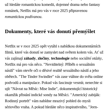
už hledáte romantickou komedii, dojemné drama nebo fantasy
románek, Netflix má pro vás v roce 2025 připravenou
romantickou podívanou
.
Dokumenty, které vás donutí přemýšlet
Netflix se v roce 2025 opět vytáhl s nabídkou dokumentárních
filmů, které vás donutí se zamyslet nad světem kolem vás. Ať už
vás zajímají
záhady
,
zločiny
,
technologie
nebo
sociální otázky
,
Netflix má pro vás něco. "Neviditelný: Příběh o sexuálním
násilí" vám otevře oči o děsivé realitě sexuálního násilí a jeho
obětech. "The Tinder Swindler" vás zase vtáhne do světa online
podvodů a manipulace. Pokud vás fascinuje vesmír, nenechte si
ujít "Návrat na Měsíc: Mise Indie", dokumentující historický
okamžik přistání indické sondy na Měsíci. "Americký zabiják:
Rodinný portrét" vám nabídne mrazivý pohled do mysli
sériového vraha. A pokud hledáte něco inspirativního, "Jeen-