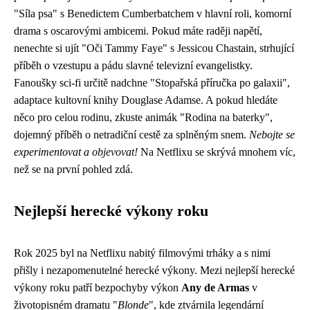
"Síla psa" s Benedictem Cumberbatchem v hlavní roli, komorní
drama s oscarovými ambicemi. Pokud máte raději napětí,
nenechte si ujít "Oči Tammy Faye" s Jessicou Chastain, strhující
příběh o vzestupu a pádu slavné televizní evangelistky.
Fanoušky sci-fi určitě nadchne "Stopařská příručka po galaxii",
adaptace kultovní knihy Douglase Adamse. A pokud hledáte
něco pro celou rodinu, zkuste animák "Rodina na baterky",
dojemný příběh o netradiční cestě za splněným snem.
Nebojte se
experimentovat a objevovat!
Na Netflixu se skrývá mnohem víc,
než se na první pohled zdá.
Nejlepší herecké výkony roku
Rok 2025 byl na Netflixu nabitý filmovými trháky a s nimi
přišly i nezapomenutelné herecké výkony. Mezi nejlepší herecké
výkony roku patří bezpochyby výkon
Any de Armas
v
životopisném dramatu "
Blonde
", kde ztvárnila legendární