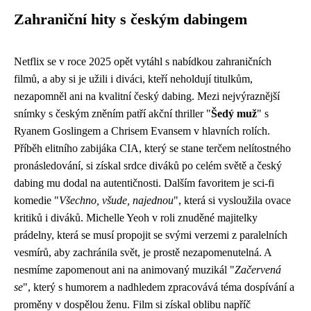
Zahraniční hity s českým dabingem
Netflix se v roce 2025 opět vytáhl s nabídkou zahraničních
filmů, a aby si je užili i diváci, kteří neholdují titulkům,
nezapomněl ani na kvalitní český dabing. Mezi nejvýraznější
snímky s českým zněním patří akční thriller "
Šedý muž
" s
Ryanem Goslingem a Chrisem Evansem v hlavních rolích.
Příběh elitního zabijáka CIA, který se stane terčem nelítostného
pronásledování, si získal srdce diváků po celém světě a český
dabing mu dodal na autentičnosti. Dalším favoritem je sci-fi
komedie "
Všechno, všude, najednou
", která si vysloužila ovace
kritiků i diváků. Michelle Yeoh v roli znuděné majitelky
prádelny, která se musí propojit se svými verzemi z paralelních
vesmírů, aby zachránila svět, je prostě nezapomenutelná. A
nesmíme zapomenout ani na animovaný muzikál "
Začervená
se
", který s humorem a nadhledem zpracovává téma dospívání a
proměny v dospělou ženu. Film si získal oblibu napříč