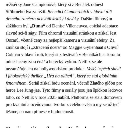
režisérky Jane Campionové, který si z Benátek odnesl
Stříbrného lva za režii.
Benedict Cumberbatch v hlavní roli
drsného rančera uchvátil kritiky i diváky.
Dalším filmovým
zážitkem byl
„Duna“
od Denise Villeneuvea, epická adaptace
slavné sci-fi ságy. Film ohromil vizuální stránkou a získal šest
Oscarů, včetně ceny za nejlepší kameru a vizuální efekty. Za
zmínku stojí i „Ztracená dcera“ od Maggie Gyllenhaal s Olivií
Colman v hlavní roli, který si z festivalů v Benátkách a Torontu
odnesl ceny za scénář a herecký výkon. Netflix se ale
nezaměřuje jen na hollywoodskou produkci.
Velký úspěch slavil
i jihokorejský thriller „Hra na oliheň“, který se stal globálním
fenoménem.
Seriál získal řadu ocenění, včetně Zlatého glóbu pro
herce Lee Jung-jae. Tyto filmy a seriály jsou jen špičkou ledovce
toho, co Netflix v roce 2025 nabídl. Platforma se stala domovem
pro kvalitní a oceňovanou tvorbu z celého světa a my se už teď
těšíme, co nám přinese v budoucnosti.