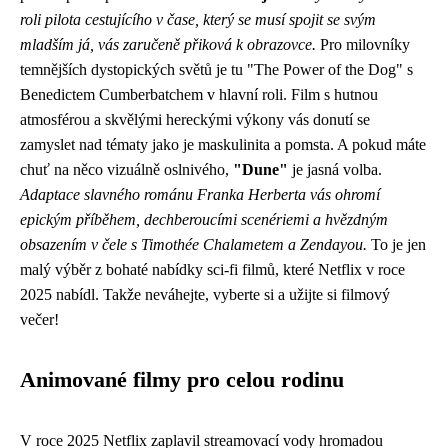
roli pilota cestujícího v čase, který se musí spojit se svým
mladším já, vás zaručeně přiková k obrazovce.
Pro milovníky
temnějších dystopických světů je tu "The Power of the Dog" s
Benedictem Cumberbatchem v hlavní roli. Film s hutnou
atmosférou a skvělými hereckými výkony vás donutí se
zamyslet nad tématy jako je maskulinita a pomsta. A pokud máte
chuť na něco vizuálně oslnivého,
"Dune"
je jasná volba.
Adaptace slavného románu Franka Herberta vás ohromí
epickým příběhem, dechberoucími scenériemi a hvězdným
obsazením v čele s Timothée Chalametem a Zendayou.
To je jen
malý výběr z bohaté nabídky sci-fi filmů, které Netflix v roce
2025 nabídl. Takže neváhejte, vyberte si a užijte si filmový
večer!
Animované filmy pro celou rodinu
V roce 2025 Netflix zaplavil streamovací vody hromadou