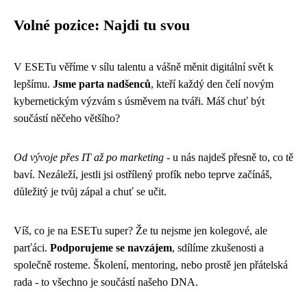
Volné pozice: Najdi tu svou
V ESETu věříme v sílu talentu a vášně měnit digitální svět k
lepšímu.
Jsme parta nadšenců
, kteří každý den čelí novým
kybernetickým výzvám s úsměvem na tváři. Máš chuť být
součástí něčeho většího?
Od vývoje přes IT až po marketing
- u nás najdeš přesně to, co tě
baví. Nezáleží, jestli jsi ostřílený profík nebo teprve začínáš,
důležitý je tvůj zápal a chuť se učit.
Víš, co je na ESETu super? Že tu nejsme jen kolegové, ale
parťáci.
Podporujeme se navzájem
, sdílíme zkušenosti a
společně rosteme. Školení, mentoring, nebo prostě jen přátelská
rada - to všechno je součástí našeho DNA.