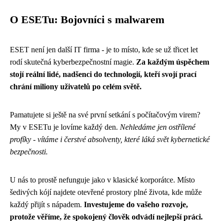
O ESETu: Bojovníci s malwarem
ESET není jen další IT firma - je to místo, kde se už třicet let
rodí skutečná kyberbezpečnostní magie.
Za každým úspěchem
stojí reální lidé, nadšenci do technologií, kteří svojí prací
chrání miliony uživatelů po celém světě.
Pamatujete si ještě na své první setkání s počítačovým virem?
My v ESETu je lovíme každý den.
Nehledáme jen ostřílené
profíky - vítáme i čerstvé absolventy, které láká svět kybernetické
bezpečnosti.
U nás to prostě nefunguje jako v klasické korporátce. Místo
šedivých kójí najdete otevřené prostory plné života, kde může
každý přijít s nápadem.
Investujeme do vašeho rozvoje,
protože věříme, že spokojený člověk odvádí nejlepší práci.