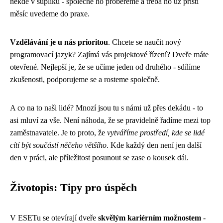
někde v šuplíku - společně ho probereme a třeba ho už příští
měsíc uvedeme do praxe.
Vzdělávání je u nás prioritou
. Chcete se naučit nový
programovací jazyk? Zajímá vás projektové řízení? Dveře máte
otevřené. Nejlepší je, že se učíme jeden od druhého - sdílíme
zkušenosti, podporujeme se a rosteme společně.
A co na to naši lidé? Mnozí jsou tu s námi už přes dekádu - to
asi mluví za vše. Není náhoda, že se pravidelně řadíme mezi top
zaměstnavatele. Je to proto, že
vytváříme prostředí, kde se lidé
cítí být součástí něčeho většího
. Kde každý den není jen další
den v práci, ale příležitost posunout se zase o kousek dál.
Životopis: Tipy pro úspěch
V ESETu se otevírají dveře
skvělým kariérním možnostem
-