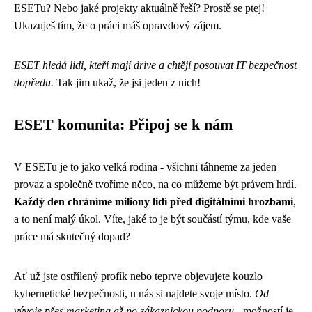
ESETu? Nebo jaké projekty aktuálně řeší? Prostě se ptej!
Ukazuješ tím, že o práci máš opravdový zájem.
ESET hledá lidi, kteří mají drive a chtějí posouvat IT bezpečnost
dopředu.
Tak jim ukaž, že jsi jeden z nich!
ESET komunita: Připoj se k nám
V ESETu je to jako velká rodina - všichni táhneme za jeden
provaz a společně tvoříme něco, na co můžeme být právem hrdí.
Každý den chráníme miliony lidí před digitálními hrozbami
,
a to není malý úkol. Víte, jaké to je být součástí týmu, kde vaše
práce má skutečný dopad?
Ať už jste ostřílený profík nebo teprve objevujete kouzlo
kybernetické bezpečnosti, u nás si najdete svoje místo.
Od
vývoje přes marketing až po zákaznickou podporu
- možností je