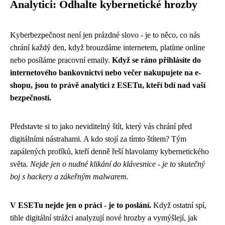
Analytici: Odhalte kybernetické hrozby
Kyberbezpečnost není jen prázdné slovo - je to něco, co nás
chrání každý den, když brouzdáme internetem, platíme online
nebo posíláme pracovní emaily.
Když se ráno přihlásíte do
internetového bankovnictví nebo večer nakupujete na e-
shopu, jsou to právě analytici z ESETu, kteří bdí nad vaší
bezpečností.
Představte si to jako neviditelný štít, který vás chrání před
digitálními nástrahami. A kdo stojí za tímto štítem? Tým
zapálených profíků, kteří denně řeší hlavolamy kybernetického
světa.
Nejde jen o nudné klikání do klávesnice - je to skutečný
boj s hackery a zákeřným malwarem.
V ESETu nejde jen o práci - je to poslání.
Když ostatní spí,
tihle digitální strážci analyzují nové hrozby a vymýšlejí, jak