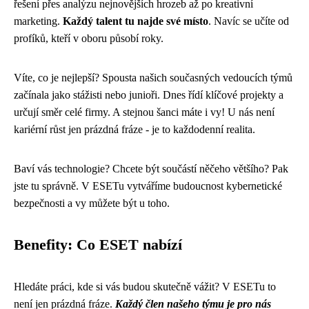
řešení přes analýzu nejnovějších hrozeb až po kreativní
marketing.
Každý talent tu najde své místo
. Navíc se učíte od
profíků, kteří v oboru působí roky.
Víte, co je nejlepší? Spousta našich současných vedoucích týmů
začínala jako stážisti nebo junioři. Dnes řídí klíčové projekty a
určují směr celé firmy. A stejnou šanci máte i vy! U nás není
kariérní růst jen prázdná fráze - je to každodenní realita.
Baví vás technologie? Chcete být součástí něčeho většího? Pak
jste tu správně. V ESETu vytváříme budoucnost kybernetické
bezpečnosti a vy můžete být u toho.
Benefity: Co ESET nabízí
Hledáte práci, kde si vás budou skutečně vážit? V ESETu to
není jen prázdná fráze.
Každý člen našeho týmu je pro nás