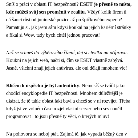
Sníš o práci v oblasti IT bezpečnosti?
ESET je přesně to místo,
kde můžeš svůj sen proměnit v realitu.
Vždyť kolik firem ti
dá šanci růst od juniorské pozice až po špičkového experta?
Pamatuju si, jak jsem sám kdysi koukal na jejich kariérní stránky
a říkal si Wow, tady bych chtěl jednou pracovat!
Než se vrhneš do výběrového řízení, dej si chvilku na přípravu
.
Koukni na jejich web, načti si, čím se ESET vlastně zabývá.
Jasně, všichni znají jejich antivirus, ale oni dělají mnohem víc!
Klíčem k úspěchu je být autentický
. Nemusíš se tvářit jako
chodící encyklopedie IT bezpečnosti. Mnohem důležitější je
ukázat, že tě tahle oblast fakt baví a chceš se v ní rozvíjet. Třeba
když jsi ve volném čase rozjel vlastní server nebo ses naučil
programovat - to jsou přesně ty věci, o kterých mluv!
Na pohovoru se neboj ptát. Zajímá tě, jak vypadá běžný den v