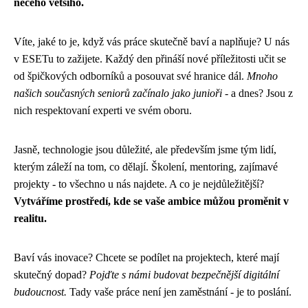
něčeho většího.
Víte, jaké to je, když vás práce skutečně baví a naplňuje? U nás
v ESETu to zažijete. Každý den přináší nové příležitosti učit se
od špičkových odborníků a posouvat své hranice dál.
Mnoho
našich současných seniorů začínalo jako junioři
- a dnes? Jsou z
nich respektovaní experti ve svém oboru.
Jasně, technologie jsou důležité, ale především jsme tým lidí,
kterým záleží na tom, co dělají. Školení, mentoring, zajímavé
projekty - to všechno u nás najdete. A co je nejdůležitější?
Vytváříme prostředí, kde se vaše ambice můžou proměnit v
realitu.
Baví vás inovace? Chcete se podílet na projektech, které mají
skutečný dopad?
Pojďte s námi budovat bezpečnější digitální
budoucnost.
Tady vaše práce není jen zaměstnání - je to poslání.