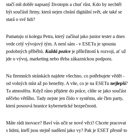
stačí mít dobře napsaný životopis a chuť růst. Kdo by nechtěl
být součástí firmy, která nejen chrání digitální svět, ale také se
stará o své lidi?
Pamatuju si kolegu Petra, který začínal jako junior tester a dnes
vede celý vývojový tým. A není sám - v ESETu je spousta
podobných příběhů.
Každá pozice
je příležitostí k rozvoji, ať už
jde o vývoj, marketing nebo třeba zákaznickou podporu.
Na firemních stránkách najdete všechno, co potřebujete vědět -
od volných míst až po benefity. A víte, co je na ESETu
nejlepší
?
Ta atmosféra. Když ráno přijdete do práce, cítíte se jako součást
něčeho většího. Tady nejste jen číslo v systému, ale člen party,
která posouvá hranice kybernetické bezpečnosti.
Máte rádi inovace? Baví vás učit se nové věci? Chcete pracovat
s lidmi, kteří jsou stejně nadšení jako vy? Pak je ESET přesně to