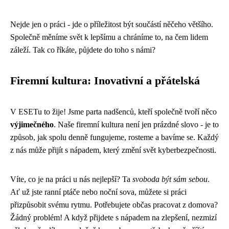
Nejde jen o práci - jde o příležitost být součástí něčeho většího.
Společně měníme svět k lepšímu a chráníme to, na čem lidem
záleží. Tak co říkáte, půjdete do toho s námi?
Firemní kultura: Inovativní a přátelská
V ESETu to žije! Jsme parta nadšenců, kteří společně tvoří něco
výjimečného
. Naše firemní kultura není jen prázdné slovo - je to
způsob, jak spolu denně fungujeme, rosteme a bavíme se. Každý
z nás může přijít s nápadem, který změní svět kyberbezpečnosti.
Víte, co je na práci u nás nejlepší? Ta
svoboda být sám sebou
.
Ať už jste ranní ptáče nebo noční sova, můžete si práci
přizpůsobit svému rytmu. Potřebujete občas pracovat z domova?
Žádný problém! A když přijdete s nápadem na zlepšení, nezmizí