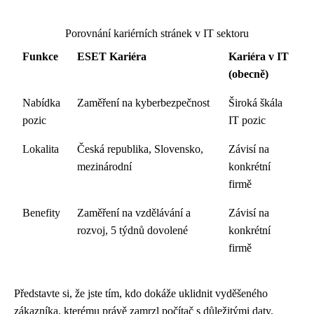
Porovnání kariérních stránek v IT sektoru
Funkce
ESET Kariéra
Kariéra v IT
(obecně)
Nabídka
Zaměření na kyberbezpečnost
Široká škála
pozic
IT pozic
Lokalita
Česká republika, Slovensko,
Závisí na
mezinárodní
konkrétní
firmě
Benefity
Zaměření na vzdělávání a
Závisí na
rozvoj, 5 týdnů dovolené
konkrétní
firmě
Představte si, že jste tím, kdo dokáže uklidnit vyděšeného
zákazníka, kterému právě zamrzl počítač s důležitými daty.