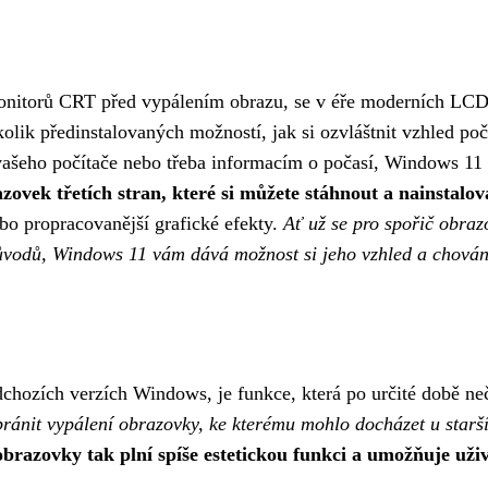
monitorů CRT před vypálením obrazu, se v éře moderních LC
olik předinstalovaných možností, jak si ozvláštnit vzhled po
vašeho počítače nebo třeba informacím o počasí, Windows 11
azovek třetích stran, které si můžete stáhnout a nainstalov
ebo propracovanější grafické efekty.
Ať už se pro spořič obraz
 důvodů, Windows 11 vám dává možnost si jeho vzhled a chován
chozích verzích Windows, je funkce, která po určité době ne
ránit vypálení obrazovky, ke kterému mohlo docházet u starš
obrazovky tak plní spíše estetickou funkci a umožňuje uživ