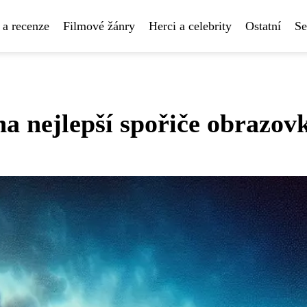
 a recenze
Filmové žánry
Herci a celebrity
Ostatní
Se
 na nejlepší spořiče obrazo