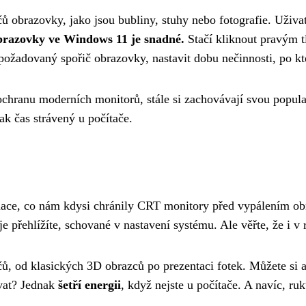
 obrazovky, jako jsou bubliny, stuhy nebo fotografie. Uživate
brazovky ve Windows 11 je snadné.
Stačí kliknout pravým tl
ožadovaný spořič obrazovky, nastavit dobu nečinnosti, po kte
ochranu moderních monitorů, stále si zachovávají svou popula
tak čas strávený u počítače.
ace, co nám kdysi chránily CRT monitory před vypálením obra
 přehlížíte, schované v nastavení systému. Ale věřte, že i v 
, od klasických 3D obrazců po prezentaci fotek. Můžete si al
ívat? Jednak
šetří energii
, když nejste u počítače. A navíc, ru