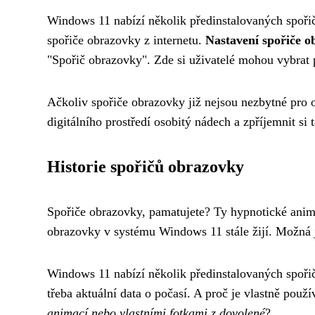
Windows 11 nabízí několik předinstalovaných spořičů
spořiče obrazovky z internetu.
Nastavení spořiče o
"Spořič obrazovky". Zde si uživatelé mohou vybrat p
Ačkoliv spořiče obrazovky již nejsou nezbytné pro 
digitálního prostředí osobitý nádech a zpříjemnit si 
Historie spořičů obrazovky
Spořiče obrazovky, pamatujete? Ty hypnotické anim
obrazovky v systému Windows 11 stále žijí. Možná je
Windows 11 nabízí několik předinstalovaných spořičů
třeba aktuální data o počasí. A proč je vlastně použ
animací nebo vlastními fotkami z dovolené
?