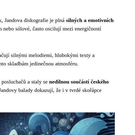
k, Jandova diskografie je plná
silných a emotivních
m nebo sólové, často oscilují mezi energičností
ačují silnými melodiemi, hlubokými texty a
mto skladbám jedinečnou atmosféru.
m posluchačů a staly se
nedílnou součástí českého
Jandovy balady dokazují, že i v tvrdé skořápce