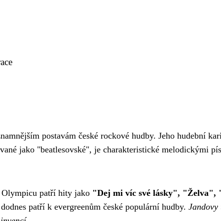
race
ýznamnějším postavám české rockové hudby. Jeho hudební kar
né jako "beatlesovské", je charakteristické melodickými písn
 Olympicu patří hity jako
"Dej mi víc své lásky", "Želva",
a dodnes patří k evergreenům české populární hudby.
Jandovy 
invencí.