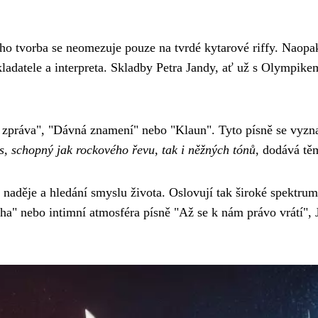
ho tvorba se neomezuje pouze na tvrdé kytarové riffy. Naopa
skladatele a interpreta. Skladby Petra Jandy, ať už s Olympike
á zpráva", "Dávná znamení" nebo "Klaun". Tyto písně se vyzn
s, schopný jak rockového řevu, tak i něžných tónů
, dodává tě
, naděje a hledání smyslu života. Oslovují tak široké spektru
aha" nebo intimní atmosféra písně "Až se k nám právo vrátí", 