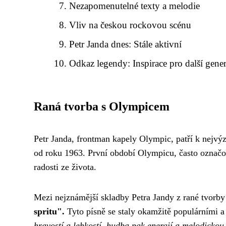
Nezapomenutelné texty a melodie
Vliv na českou rockovou scénu
Petr Janda dnes: Stále aktivní
Odkaz legendy: Inspirace pro další gene
Raná tvorba s Olympicem
Petr Janda, frontman kapely Olympic, patří k nejv
od roku 1963. První období Olympicu, často označova
radosti ze života.
Mezi nejznámější skladby Petra Jandy z rané tvorby
spritu".
Tyto písně se staly okamžitě populárními 
hravostí a lehkostí, hudba pak energií a melodickou 