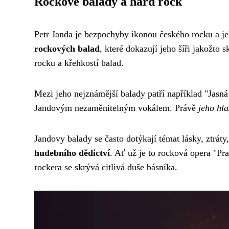
Rockové balady a hard rock
Petr Janda je bezpochyby ikonou českého rocku a je
rockových balad
, které dokazují jeho šíři jakožto 
rocku a křehkostí balad.
Mezi jeho nejznámější balady patří například "Jasn
Jandovým nezaměnitelným vokálem. Právě
jeho hla
Jandovy balady se často dotýkají témat lásky, ztráty
hudebního dědictví
. Ať už je to rocková opera "Pr
rockera se skrývá citlivá duše básníka.