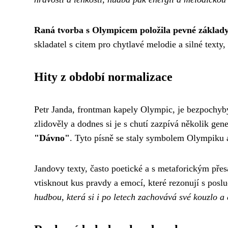
Raná tvorba s Olympicem položila pevné základy
skladatel s citem pro chytlavé melodie a silné texty,
Hity z období normalizace
Petr Janda, frontman kapely Olympic, je bezpochyby 
zlidověly a dodnes si je s chutí zazpívá několik gen
"Dávno"
. Tyto písně se staly symbolem Olympiku a
Jandovy texty, často poetické a s metaforickým pře
vtisknout kus pravdy a emocí, které rezonují s posl
hudbou, která si i po letech zachovává své kouzlo a 