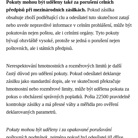
Pokuty mohou být uděleny také za porušení celních
předpisů při mezinárodních zásilkách.
Pokud zásilka
obsahuje zboží podléhající clu a odesílatel tuto skutečnost zatají
nebo uvede nepravdivé informace v celním prohlášení, může být
pokutován nejen poštou, ale i celními orgány. Tyto pokuty
bývají obzvláště vysoké, protože se jedná o porušení nejen
poštovních, ale i státních předpisů.
Nerespektování hmotnostních a rozměrových limitů je další
častý důvod pro udělení pokuty. Pokud odesílatel deklaruje
zásilku jako standardní dopis, ale ve skutečnosti překračuje
hmotnostní nebo rozměrové limity, může být udělena pokuta za
pokus o obcházení správných poplatků. Pošta 22500 pravidelně
kontroluje zásilky a má přesné váhy a měřidla pro ověření
deklarovaných parametrů.
Pokuty mohou být uděleny i za opakované porušování
poštovních podmínek
, zejména pokud byl odesílatel již dříve