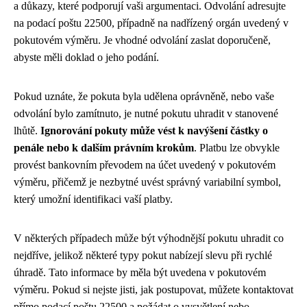
a důkazy, které podporují vaši argumentaci. Odvolání adresujte
na podací poštu 22500, případně na nadřízený orgán uvedený v
pokutovém výměru. Je vhodné odvolání zaslat doporučeně,
abyste měli doklad o jeho podání.
Pokud uznáte, že pokuta byla udělena oprávněně, nebo vaše
odvolání bylo zamítnuto, je nutné pokutu uhradit v stanovené
lhůtě.
Ignorování pokuty může vést k navýšení částky o
penále nebo k dalším právním krokům
. Platbu lze obvykle
provést bankovním převodem na účet uvedený v pokutovém
výměru, přičemž je nezbytné uvést správný variabilní symbol,
který umožní identifikaci vaší platby.
V některých případech může být výhodnější pokutu uhradit co
nejdříve, jelikož některé typy pokut nabízejí slevu při rychlé
úhradě. Tato informace by měla být uvedena v pokutovém
výměru. Pokud si nejste jisti, jak postupovat, můžete kontaktovat
přímo podací poštu 22500 a požádat o vysvětlení nebo