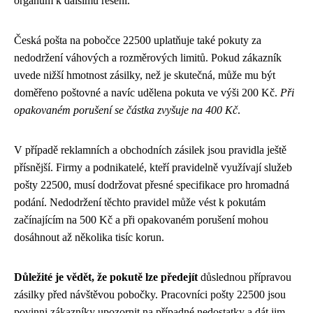
orgánům k dalšímu řešení.
Česká pošta na pobočce 22500 uplatňuje také pokuty za
nedodržení váhových a rozměrových limitů. Pokud zákazník
uvede nižší hmotnost zásilky, než je skutečná, může mu být
doměřeno poštovné a navíc udělena pokuta ve výši 200 Kč.
Při
opakovaném porušení se částka zvyšuje na 400 Kč
.
V případě reklamních a obchodních zásilek jsou pravidla ještě
přísnější. Firmy a podnikatelé, kteří pravidelně využívají služeb
pošty 22500, musí dodržovat přesné specifikace pro hromadná
podání. Nedodržení těchto pravidel může vést k pokutám
začínajícím na 500 Kč a při opakovaném porušení mohou
dosáhnout až několika tisíc korun.
Důležité je vědět, že pokutě lze předejít
důslednou přípravou
zásilky před návštěvou pobočky. Pracovníci pošty 22500 jsou
povinni zákazníky upozornit na případné nedostatky a dát jim