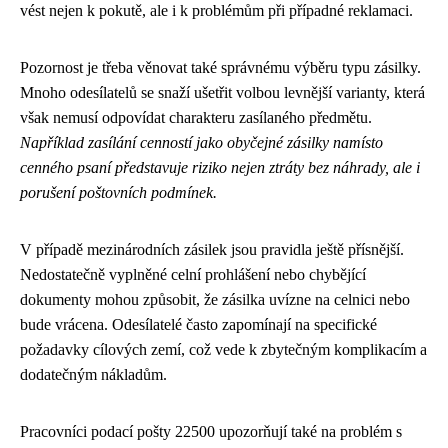
vést nejen k pokutě, ale i k problémům při případné reklamaci.
Pozornost je třeba věnovat také správnému výběru typu zásilky.
Mnoho odesílatelů se snaží ušetřit volbou levnější varianty, která
však nemusí odpovídat charakteru zasílaného předmětu.
Například zasílání cenností jako obyčejné zásilky namísto
cenného psaní představuje riziko nejen ztráty bez náhrady, ale i
porušení poštovních podmínek.
V případě mezinárodních zásilek jsou pravidla ještě přísnější.
Nedostatečně vyplněné celní prohlášení nebo chybějící
dokumenty mohou způsobit, že zásilka uvízne na celnici nebo
bude vrácena. Odesílatelé často zapomínají na specifické
požadavky cílových zemí, což vede k zbytečným komplikacím a
dodatečným nákladům.
Pracovníci podací pošty 22500 upozorňují také na problém s