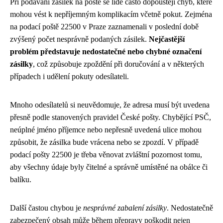
Při podávání zásilek na poště se lidé často dopouštějí chyb, které
mohou vést k nepříjemným komplikacím včetně pokut. Zejména
na podací poště 22500 v Praze zaznamenali v poslední době
zvýšený počet nesprávně podaných zásilek.
Nejčastější
problém představuje nedostatečné nebo chybné označení
zásilky
, což způsobuje zpoždění při doručování a v některých
případech i udělení pokuty odesílateli.
Mnoho odesílatelů si neuvědomuje, že adresa musí být uvedena
přesně podle stanovených pravidel České pošty. Chybějící PSČ,
neúplné jméno příjemce nebo nepřesně uvedená ulice mohou
způsobit, že zásilka bude vrácena nebo se zpozdí. V případě
podací pošty 22500 je třeba věnovat zvláštní pozornost tomu,
aby všechny údaje byly čitelné a správně umístěné na obálce či
balíku.
Další častou chybou je
nesprávné zabalení zásilky
. Nedostatečně
zabezpečený obsah může během přepravy poškodit nejen