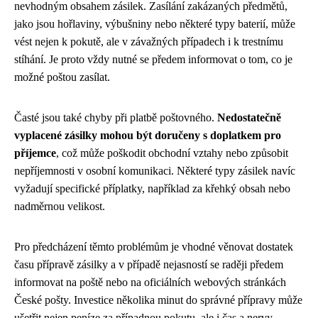
nevhodným obsahem zásilek. Zasílání zakázaných předmětů,
jako jsou hořlaviny, výbušniny nebo některé typy baterií, může
vést nejen k pokutě, ale v závažných případech i k trestnímu
stíhání. Je proto vždy nutné se předem informovat o tom, co je
možné poštou zasílat.
Časté jsou také chyby při platbě poštovného.
Nedostatečně
vyplacené zásilky mohou být doručeny s doplatkem pro
příjemce
, což může poškodit obchodní vztahy nebo způsobit
nepříjemnosti v osobní komunikaci. Některé typy zásilek navíc
vyžadují specifické příplatky, například za křehký obsah nebo
nadměrnou velikost.
Pro předcházení těmto problémům je vhodné věnovat dostatek
času přípravě zásilky a v případě nejasností se raději předem
informovat na poště nebo na oficiálních webových stránkách
České pošty. Investice několika minut do správné přípravy může
ušetřit nejen peníze za případnou pokutu, ale i čas a nervy