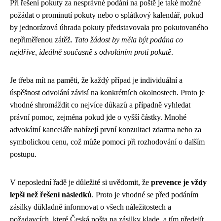
Při řešení pokuty za nesprávné podání na poště je také možné
požádat o prominutí pokuty nebo o splátkový kalendář, pokud
by jednorázová úhrada pokuty představovala pro pokutovaného
nepřiměřenou zátěž.
Tato žádost by měla být podána co
nejdříve, ideálně současně s odvoláním proti pokutě
.
Je třeba mít na paměti, že každý případ je individuální a
úspěšnost odvolání závisí na konkrétních okolnostech. Proto je
vhodné shromáždit co nejvíce důkazů a případně vyhledat
právní pomoc, zejména pokud jde o vyšší částky. Mnohé
advokátní kanceláře nabízejí první konzultaci zdarma nebo za
symbolickou cenu, což může pomoci při rozhodování o dalším
postupu.
V neposlední řadě je důležité si uvědomit, že
prevence je vždy
lepší než řešení následků
. Proto je vhodné se před podáním
zásilky důkladně informovat o všech náležitostech a
požadavcích, které Česká pošta na zásilky klade, a tím předejít