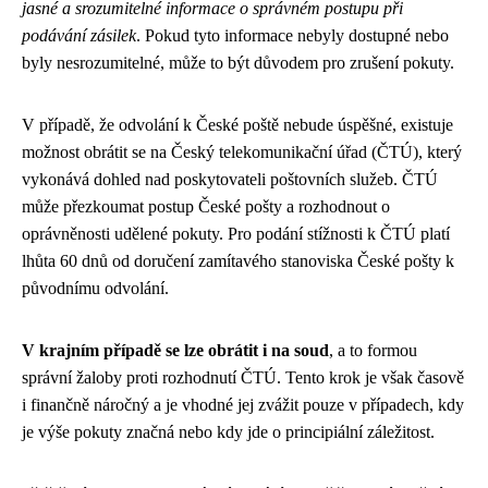
jasné a srozumitelné informace o správném postupu při
podávání zásilek
. Pokud tyto informace nebyly dostupné nebo
byly nesrozumitelné, může to být důvodem pro zrušení pokuty.
V případě, že odvolání k České poště nebude úspěšné, existuje
možnost obrátit se na Český telekomunikační úřad (ČTÚ), který
vykonává dohled nad poskytovateli poštovních služeb. ČTÚ
může přezkoumat postup České pošty a rozhodnout o
oprávněnosti udělené pokuty. Pro podání stížnosti k ČTÚ platí
lhůta 60 dnů od doručení zamítavého stanoviska České pošty k
původnímu odvolání.
V krajním případě se lze obrátit i na soud
, a to formou
správní žaloby proti rozhodnutí ČTÚ. Tento krok je však časově
i finančně náročný a je vhodné jej zvážit pouze v případech, kdy
je výše pokuty značná nebo kdy jde o principiální záležitost.