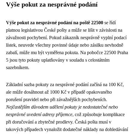
Výše pokut za nesprávné podání
Výše pokut za nesprávné podání na poště 22500
se řídí
platnou legislativou České pošty a může se lišit v závislosti na
závažnosti pochybení. Pokud zákazník nesprávně vyplní podací
lístek, neuvede všechny povinné údaje nebo zásilku nevhodně
zabalí, může mu být vyměřena pokuta. Na pobočce 22500 Praha
5 jsou tyto pokuty uplatňovány v souladu s celostátním
sazebníkem.
Základní sazba pokuty za nesprávné podání začíná na 100 Kč,
ale může dosáhnout až 1000 Kč v případě opakovaného
porušení pravidel nebo při závažnějších pochybeních.
Nejčastějším důvodem udělení pokuty je nedostatečné nebo
nesprávné uvedení adresy příjemce
, což způsobuje komplikace
při doručování a zbytečné prodlevy. Česká pošta musí v
takových případech vynaložit dodatečné náklady na dohledávání