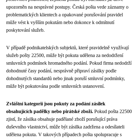
upozorněn na nesprávné postupy. Česká pošta vede záznamy o
problematických klientech a opakované porušování pravidel
může vést k vyšším pokutám nebo dokonce k odmítnutí
poskytování služeb.
V případě podnikatelských subjektů, které pravidelně využívají
služeb pošty 22500, může být pokuta udělena za nedodržení
smluvních podmínek hromadného podání. Pokud firma nedodrží
dohodnuté časy podání, nesprávně připraví zásilky podle
dohodnutých standardů nebo jinak poruší smluvní podmínky,
může být pokutována podle smluvních ustanovení.
Zvláštní kategorií jsou pokuty za podání zásilek
obsahujících padělky nebo pirátské zboží.
Pokud pošta 22500
zjistí, že zásilka obsahuje padělané zboží porušující práva
duševního vlastnictví, může být zásilka zadržena a odesílateli
udělena pokuta. V takových případech pošta spolupracuje s