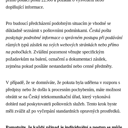
doplňující informace.
Pro budoucí předcházení podobným situacím je vhodné se
důkladně seznámit s poštovními podmínkami.
Česká pošta
poskytuje podrobné informace o správném postupu při podávání
různých typů zásilek na svých webových stránkách nebo přímo
na pobočkách
. Zvláštní pozornost věnujte specifickým
požadavkům na balení, označení a dokumentaci zásilek,
zejména pokud posíláte nestandardní nebo cenné předměty.
V případě, že se domníváte, že pokuta byla udělena v rozporu s
předpisy nebo že došlo k procesním pochybením, máte možnost
obrátit se na Český telekomunikační úřad, který vykonává
dohled nad poskytovateli poštovních služeb. Tento krok byste
měli zvážit až po vyčerpání standardních opravných prostředků.
Pamatujte, že každý případ je individuální a postup se může