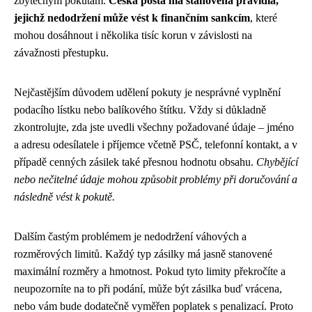
zbytečným pokutám.
Česká pošta má stanovená pravidla,
jejichž nedodržení může vést k finančním sankcím
, které
mohou dosáhnout i několika tisíc korun v závislosti na
závažnosti přestupku.
Nejčastějším důvodem udělení pokuty je nesprávné vyplnění
podacího lístku nebo balíkového štítku. Vždy si důkladně
zkontrolujte, zda jste uvedli všechny požadované údaje – jméno
a adresu odesílatele i příjemce včetně PSČ, telefonní kontakt, a v
případě cenných zásilek také přesnou hodnotu obsahu.
Chybějící
nebo nečitelné údaje mohou způsobit problémy při doručování a
následně vést k pokutě.
Dalším častým problémem je nedodržení váhových a
rozměrových limitů. Každý typ zásilky má jasně stanovené
maximální rozměry a hmotnost. Pokud tyto limity překročíte a
neupozorníte na to při podání, může být zásilka buď vrácena,
nebo vám bude dodatečně vyměřen poplatek s penalizací. Proto