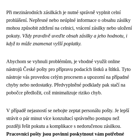
Při mezinárodních zásilkách je nutné správně vyplnit celní
prohlášení. Nepřesné nebo neúplné informace o obsahu zásilky
mohou způsobit zdržení na celnici, vrácení zásilky nebo uložení
pokuty.
Vždy pravdivě uveďte obsah zásilky a jeho hodnotu, i
když to může znamenat vyšší poplatky.
Abychom se vyhnuli problémům, je vhodné využít online
nástrojů České pošty pro přípravu podacích lístků a štítků. Tyto
nástroje vás provedou celým procesem a upozorní na případné
chyby nebo nedostatky. Předvyplněné podklady pak stačí na
pobočce předložit, což minimalizuje riziko chyb.
V případě nejasností se nebojte zeptat personálu pošty. Je lepší
strávit o pár minut více konzultací správného postupu než
později řešit pokutu a komplikace s nedoručenou zásilkou.
Pracovníci pošty jsou povinni poskytnout vám potřebné