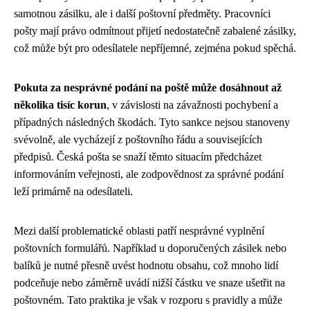
samotnou zásilku, ale i další poštovní předměty. Pracovníci
pošty mají právo odmítnout přijetí nedostatečně zabalené zásilky,
což může být pro odesílatele nepříjemné, zejména pokud spěchá.
Pokuta za nesprávné podání na poště může dosáhnout až
několika tisíc korun
, v závislosti na závažnosti pochybení a
případných následných škodách. Tyto sankce nejsou stanoveny
svévolně, ale vycházejí z poštovního řádu a souvisejících
předpisů. Česká pošta se snaží těmto situacím předcházet
informováním veřejnosti, ale zodpovědnost za správné podání
leží primárně na odesílateli.
Mezi další problematické oblasti patří nesprávné vyplnění
poštovních formulářů. Například u doporučených zásilek nebo
balíků je nutné přesně uvést hodnotu obsahu, což mnoho lidí
podceňuje nebo záměrně uvádí nižší částku ve snaze ušetřit na
poštovném. Tato praktika je však v rozporu s pravidly a může