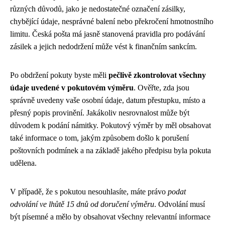
různých důvodů, jako je nedostatečné označení zásilky,
chybějící údaje, nesprávné balení nebo překročení hmotnostního
limitu. Česká pošta má jasně stanovená pravidla pro podávání
zásilek a jejich nedodržení může vést k finančním sankcím.
Po obdržení pokuty byste měli
pečlivě zkontrolovat všechny
údaje uvedené v pokutovém výměru
. Ověřte, zda jsou
správně uvedeny vaše osobní údaje, datum přestupku, místo a
přesný popis provinění. Jakákoliv nesrovnalost může být
důvodem k podání námitky. Pokutový výměr by měl obsahovat
také informace o tom, jakým způsobem došlo k porušení
poštovních podmínek a na základě jakého předpisu byla pokuta
udělena.
V případě, že s pokutou nesouhlasíte, máte právo
podat
odvolání ve lhůtě 15 dnů od doručení výměru
. Odvolání musí
být písemné a mělo by obsahovat všechny relevantní informace