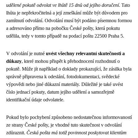
udělené pokutě odvolat ve lhůtě 15 dnů od jejího doručení
. Tato
lhůta je nepřekročitelná a její zmeškání může být důvodem pro
zamítnutí odvolání. Odvolání musí být podáno písemnou formou
a adresováno přímo na pobočku České pošty, která pokutu
udělila, tedy v tomto případě na podací poštu 22500 Praha 5.
V odvolání je nutné
uvést všechny relevantní skutečnosti a
důkazy
, které mohou přispět k přehodnocení rozhodnutí o
pokutě. Může jít například o doklady prokazující, že zásilka byla
správně připravena k odeslání, fotodokumentaci, svědecké
výpovědi nebo jiné důkazní materiály. Důležité je také uvést
číslo jednací pokuty, datum jejího udělení a samozřejmě
identifikační údaje odvolatele.
Pokud bylo pochybení způsobeno nedostatečnou informovaností
ze strany České pošty, je vhodné tuto skutečnost v odvolání
zdůraznit.
Česká pošta má totiž povinnost poskytovat klientům