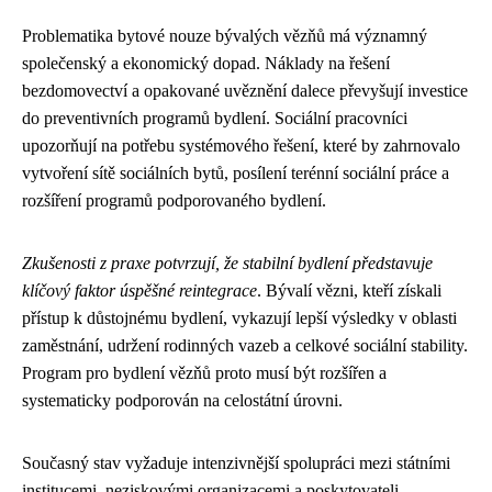
Problematika bytové nouze bývalých vězňů má významný
společenský a ekonomický dopad. Náklady na řešení
bezdomovectví a opakované uvěznění dalece převyšují investice
do preventivních programů bydlení. Sociální pracovníci
upozorňují na potřebu systémového řešení, které by zahrnovalo
vytvoření sítě sociálních bytů, posílení terénní sociální práce a
rozšíření programů podporovaného bydlení.
Zkušenosti z praxe potvrzují, že stabilní bydlení představuje
klíčový faktor úspěšné reintegrace
. Bývalí vězni, kteří získali
přístup k důstojnému bydlení, vykazují lepší výsledky v oblasti
zaměstnání, udržení rodinných vazeb a celkové sociální stability.
Program pro bydlení vězňů proto musí být rozšířen a
systematicky podporován na celostátní úrovni.
Současný stav vyžaduje intenzivnější spolupráci mezi státními
institucemi, neziskovými organizacemi a poskytovateli