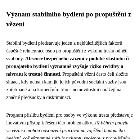
Význam stabilního bydlení po propuštění z
vězení
Stabilní bydlení představuje jeden z nejdůležitějších faktorů
úspěšné reintegrace osob po propuštění z výkonu trestu odnětí
svobody.
Absence bezpečného zázemí v podobě vlastního či
pronajatého bydlení významně zvyšuje riziko recidivy a
návratu k trestné činnosti
. Propuštění vězni často čelí složité
situaci, kdy nemají kam jít, jejich původní sociální vazby jsou
zpřetrhané a na komerčním trhu s nemovitostmi narážejí na
značné předsudky a diskriminaci.
Program příslibu bydlení pro osoby ve výkonu trestu představuje
inovativní přístup k řešení této problematiky.
Již během pobytu
ve věznici mohou odsouzení pracovat na zajištění budoucího
bydlení, což významně snižuje nejistotu spojenou s propuštěním