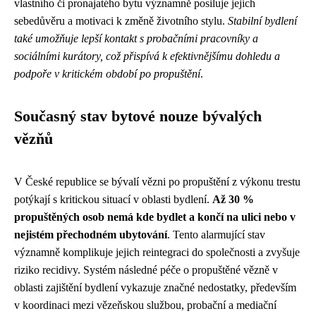
vlastního či pronajatého bytu významně posiluje jejich
sebedůvěru a motivaci k změně životního stylu.
Stabilní bydlení
také umožňuje lepší kontakt s probačními pracovníky a
sociálními kurátory, což přispívá k efektivnějšímu dohledu a
podpoře v kritickém období po propuštění
.
Současný stav bytové nouze bývalých
vězňů
V České republice se bývalí vězni po propuštění z výkonu trestu
potýkají s kritickou situací v oblasti bydlení.
Až 30 %
propuštěných osob nemá kde bydlet a končí na ulici nebo v
nejistém přechodném ubytování
. Tento alarmující stav
významně komplikuje jejich reintegraci do společnosti a zvyšuje
riziko recidivy. Systém následné péče o propuštěné vězně v
oblasti zajištění bydlení vykazuje značné nedostatky, především
v koordinaci mezi vězeňskou službou, probační a mediační