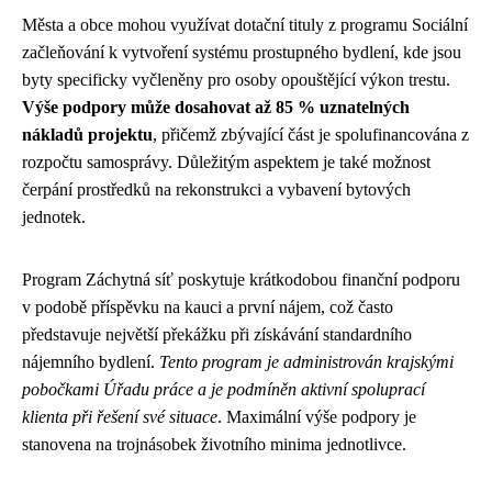
Města a obce mohou využívat dotační tituly z programu Sociální
začleňování k vytvoření systému prostupného bydlení, kde jsou
byty specificky vyčleněny pro osoby opouštějící výkon trestu.
Výše podpory může dosahovat až 85 % uznatelných
nákladů projektu
, přičemž zbývající část je spolufinancována z
rozpočtu samosprávy. Důležitým aspektem je také možnost
čerpání prostředků na rekonstrukci a vybavení bytových
jednotek.
Program Záchytná síť poskytuje krátkodobou finanční podporu
v podobě příspěvku na kauci a první nájem, což často
představuje největší překážku při získávání standardního
nájemního bydlení.
Tento program je administrován krajskými
pobočkami Úřadu práce a je podmíněn aktivní spoluprací
klienta při řešení své situace
. Maximální výše podpory je
stanovena na trojnásobek životního minima jednotlivce.