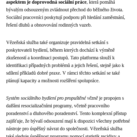
aspektem je doprovodná sociální práce
, která pomáhá
bývalým odsouzeným zvládnout přechod do běžného života.
Sociální pracovníci poskytují podporu při hledání zaměstnání,
řešení dluhů a obnovování rodinných vazeb.
Vězeňská služba také organizuje pravidelná setkání s
poskytovateli bydlení, během kterých dochází k výměně
zkušeností a koordinaci postupů. Tato platforma slouží k
identifikaci případných problémů a jejich řešení, stejně jako k
sdílení příkladů dobré praxe. V rámci těchto setkání se také
plánují kapacity a možnosti rozšíření spolupráce.
Systém sociálního bydlení pro propuštěné vězně
je propojen s
dalšími resocializačními programy, včetně pracovního
poradenství a dluhového poradenství. Tento komplexní přístup
zajišťuje, že bývalí odsouzení mají k dispozici všechny potřebné
nástroje pro úspěšný návrat do společnosti. Vězeňská služba
také sleduje úspěšnost programu pomocí statistik recidivy a