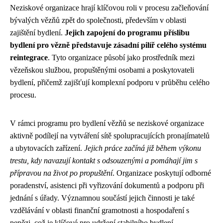
Neziskové organizace hrají klíčovou roli v procesu začleňování
bývalých vězňů zpět do společnosti, především v oblasti
zajištění bydlení.
Jejich zapojení do programu příslibu
bydlení pro vězně představuje zásadní pilíř celého systému
reintegrace
. Tyto organizace působí jako prostředník mezi
vězeňskou službou, propuštěnými osobami a poskytovateli
bydlení, přičemž zajišťují komplexní podporu v průběhu celého
procesu.
V rámci programu pro bydlení vězňů se neziskové organizace
aktivně podílejí na vytváření sítě spolupracujících pronajímatelů
a ubytovacích zařízení.
Jejich práce začíná již během výkonu
trestu, kdy navazují kontakt s odsouzenými a pomáhají jim s
přípravou na život po propuštění
. Organizace poskytují odborné
poradenství, asistenci při vyřizování dokumentů a podporu při
jednání s úřady. Významnou součástí jejich činnosti je také
vzdělávání v oblasti finanční gramotnosti a hospodaření s
penězi, což je klíčové pro udržení stabilního bydlení.