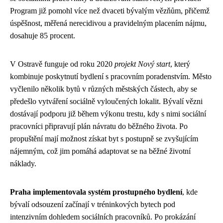
Program již pomohl více než dvaceti bývalým vězňům, přičemž
úspěšnost, měřená nerecidivou a pravidelným placením nájmu,
dosahuje 85 procent.
V Ostravě funguje od roku 2020
projekt Nový start
, který
kombinuje poskytnutí bydlení s pracovním poradenstvím. Město
vyčlenilo několik bytů v různých městských částech, aby se
předešlo vytváření sociálně vyloučených lokalit. Bývalí vězni
dostávají podporu již během výkonu trestu, kdy s nimi sociální
pracovníci připravují plán návratu do běžného života. Po
propuštění mají možnost získat byt s postupně se zvyšujícím
nájemným, což jim pomáhá adaptovat se na běžné životní
náklady.
Praha implementovala systém prostupného bydlení
, kde
bývalí odsouzení začínají v tréninkových bytech pod
intenzivním dohledem sociálních pracovníků. Po prokázání