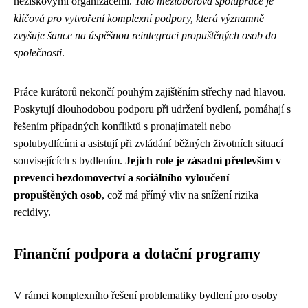
neziskovými organizacemi.
Tato mezioborová spolupráce je
klíčová pro vytvoření komplexní podpory, která významně
zvyšuje šance na úspěšnou reintegraci propuštěných osob do
společnosti
.
Práce kurátorů nekončí pouhým zajištěním střechy nad hlavou.
Poskytují dlouhodobou podporu při udržení bydlení, pomáhají s
řešením případných konfliktů s pronajímateli nebo
spolubydlícími a asistují při zvládání běžných životních situací
souvisejících s bydlením.
Jejich role je zásadní především v
prevenci bezdomovectví a sociálního vyloučení
propuštěných osob
, což má přímý vliv na snížení rizika
recidivy.
Finanční podpora a dotační programy
V rámci komplexního řešení problematiky bydlení pro osoby