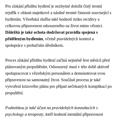
Pro získání příslibu bydlení je nezbytné doložit čistý trestní
rejstřík v oblasti majetkové a násilné trestné činnosti související s
bydlením. Vězeňská služba také hodnotí riziko recidivy a
celkovou připravenost odsouzeného na život mimo věznici.
Důležitá je také ochota dodržovat pravidla spojená s
přiděleným bydlením
, včetně pravidelných kontrol a
spolupráce s probačním úředníkem.
Proces získání příslibu bydlení začíná nejméně šest měsíců před
plánovaným propuštěním. Odsouzený musí v této době aktivně
spolupracovat s vězeňským personálem a demonstrovat svou
připravenost na samostatný život. Součástí procesu je také
vytvoření krizového plánu pro případ nečekaných komplikací po
propuštění.
Podmínkou je také účast na pravidelných konzultacích s
psychology a terapeuty
, kteří hodnotí mentální připravenost