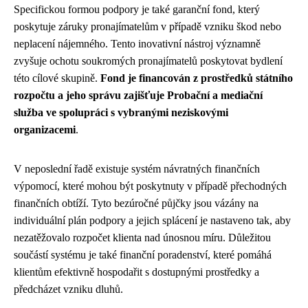
Specifickou formou podpory je také garanční fond, který
poskytuje záruky pronajímatelům v případě vzniku škod nebo
neplacení nájemného. Tento inovativní nástroj významně
zvyšuje ochotu soukromých pronajímatelů poskytovat bydlení
této cílové skupině.
Fond je financován z prostředků státního
rozpočtu a jeho správu zajišťuje Probační a mediační
služba ve spolupráci s vybranými neziskovými
organizacemi
.
V neposlední řadě existuje systém návratných finančních
výpomocí, které mohou být poskytnuty v případě přechodných
finančních obtíží. Tyto bezúročné půjčky jsou vázány na
individuální plán podpory a jejich splácení je nastaveno tak, aby
nezatěžovalo rozpočet klienta nad únosnou míru. Důležitou
součástí systému je také finanční poradenství, které pomáhá
klientům efektivně hospodařit s dostupnými prostředky a
předcházet vzniku dluhů.