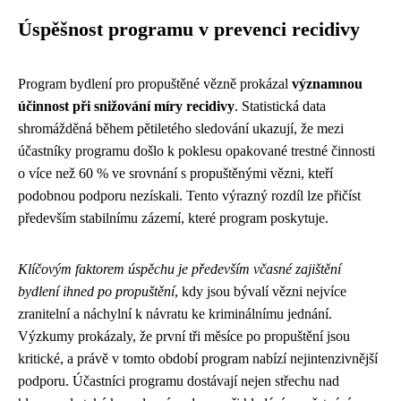
Úspěšnost programu v prevenci recidivy
Program bydlení pro propuštěné vězně prokázal
významnou
účinnost při snižování míry recidivy
. Statistická data
shromážděná během pětiletého sledování ukazují, že mezi
účastníky programu došlo k poklesu opakované trestné činnosti
o více než 60 % ve srovnání s propuštěnými vězni, kteří
podobnou podporu nezískali. Tento výrazný rozdíl lze přičíst
především stabilnímu zázemí, které program poskytuje.
Klíčovým faktorem úspěchu je především včasné zajištění
bydlení ihned po propuštění
, kdy jsou bývalí vězni nejvíce
zranitelní a náchylní k návratu ke kriminálnímu jednání.
Výzkumy prokázaly, že první tři měsíce po propuštění jsou
kritické, a právě v tomto období program nabízí nejintenzivnější
podporu. Účastníci programu dostávají nejen střechu nad