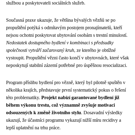
službou a poskytovateli sociálních služeb.
Současná praxe ukazuje, že většina bývalých vězňů se po
propuštění potýká s odmítavým postojem pronajímatelů, kteří
nejsou ochotni poskytovat ubytování osobám s trestní minulostí.
Nedostatek dostupného bydlení v kombinaci s předsudky
společnosti vytváří začarovaný kruh
, ze kterého je obtížné
vystoupit. Propuštění vězni často končí v ubytovnách, které však
neposkytují stabilní zázemí potřebné pro úspěšnou resocializaci.
Program příslibu bydlení pro vězně, který byl pilotně spuštěn v
několika krajích, představuje první systematický pokus o řešení
této problematiky.
Projekt nabízí garantované bydlení již
během výkonu trestu, což významně zvyšuje motivaci
odsouzených k změně životního stylu
. Dosavadní výsledky
ukazují, že účastníci programu vykazují nižší míru recidivy a
lepší uplatnění na trhu práce.