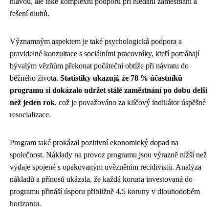
hlavou, ale také komplexní podporu při hledání zaměstnání a
řešení dluhů.
Významným aspektem je také psychologická podpora a
pravidelné konzultace s sociálními pracovníky, kteří pomáhají
bývalým vězňům překonat počáteční obtíže při návratu do
běžného života.
Statistiky ukazují, že 78 % účastníků
programu si dokázalo udržet stálé zaměstnání po dobu delší
než jeden rok
, což je považováno za klíčový indikátor úspěšné
resocializace.
Program také prokázal pozitivní ekonomický dopad na
společnost. Náklady na provoz programu jsou výrazně nižší než
výdaje spojené s opakovaným uvězněním recidivistů. Analýza
nákladů a přínosů ukázala, že každá koruna investovaná do
programu přináší úsporu přibližně 4,5 koruny v dlouhodobém
horizontu.