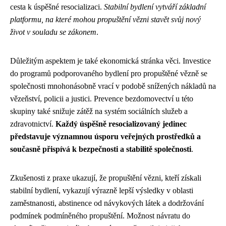
cesta k úspěšné resocializaci.
Stabilní bydlení vytváří základní
platformu, na které mohou propuštění vězni stavět svůj nový
život v souladu se zákonem
.
Důležitým aspektem je také ekonomická stránka věci. Investice
do programů podporovaného bydlení pro propuštěné vězně se
společnosti mnohonásobně vrací v podobě snížených nákladů na
vězeňství, policii a justici. Prevence bezdomovectví u této
skupiny také snižuje zátěž na systém sociálních služeb a
zdravotnictví.
Každý úspěšně resocializovaný jedinec
představuje významnou úsporu veřejných prostředků a
současně přispívá k bezpečnosti a stabilitě společnosti
.
Zkušenosti z praxe ukazují, že propuštění vězni, kteří získali
stabilní bydlení, vykazují výrazně lepší výsledky v oblasti
zaměstnanosti, abstinence od návykových látek a dodržování
podmínek podmíněného propuštění. Možnost návratu do