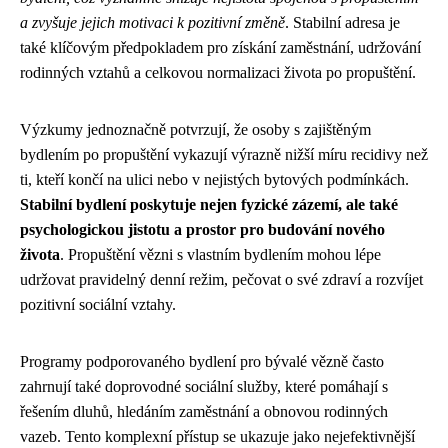
a zvyšuje jejich motivaci k pozitivní změně
. Stabilní adresa je
také klíčovým předpokladem pro získání zaměstnání, udržování
rodinných vztahů a celkovou normalizaci života po propuštění.
Výzkumy jednoznačně potvrzují, že osoby s zajištěným
bydlením po propuštění vykazují výrazně nižší míru recidivy než
ti, kteří končí na ulici nebo v nejistých bytových podmínkách.
Stabilní bydlení poskytuje nejen fyzické zázemí, ale také
psychologickou jistotu a prostor pro budování nového
života
. Propuštění vězni s vlastním bydlením mohou lépe
udržovat pravidelný denní režim, pečovat o své zdraví a rozvíjet
pozitivní sociální vztahy.
Programy podporovaného bydlení pro bývalé vězně často
zahrnují také doprovodné sociální služby, které pomáhají s
řešením dluhů, hledáním zaměstnání a obnovou rodinných
vazeb. Tento komplexní přístup se ukazuje jako nejefektivnější