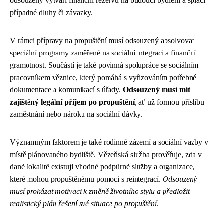
odsouzený vytváří finanční rezervu na budoucí bydlení a splácí
případné dluhy či závazky.
V rámci přípravy na propuštění musí odsouzený absolvovat
speciální programy zaměřené na sociální integraci a finanční
gramotnost. Součástí je také povinná spolupráce se sociálním
pracovníkem věznice, který pomáhá s vyřizováním potřebné
dokumentace a komunikací s úřady.
Odsouzený musí mít
zajištěný legální příjem po propuštění
, ať už formou příslibu
zaměstnání nebo nároku na sociální dávky.
Významným faktorem je také rodinné zázemí a sociální vazby v
místě plánovaného bydliště. Vězeňská služba prověřuje, zda v
dané lokalitě existují vhodné podpůrné služby a organizace,
které mohou propuštěnému pomoci s reintegrací.
Odsouzený
musí prokázat motivaci k změně životního stylu a předložit
realistický plán řešení své situace po propuštění
.