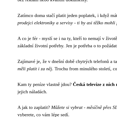
Zatímco doma stačí platit jeden poplatek, i když má
prodejci elektroniky a servisy - ti by asi těžko mohl
A co je fér - myslí se i na ty, kteří to nemají v živ
základní životní potřeby. Jen je potřeba o to požáda
Zajímavé je, že v dnešní době chytrých telefonů a tab
měli platit i za něj
. Trochu from minulého století, co
Kam ty peníze vlastně jdou?
Česká televize z nich 
jejich náladách.
A jak to zaplatit?
Můžete si vybrat - měsíčně přes S
vyberete, co vám lépe sedí.