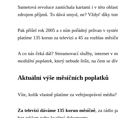
Sametová revoluce zamíchala kartami i v této oblast
zdrojem příjmů. To dává smysl, ne? Vždyť díky tom
Pak přišel rok 2005 a s ním pořádný průvan v syst
platíme 135 korun za televizi a 45 za rozhlas měsíčně
A co nás čeká dál? Streamovací služby, internet v m
mediální poplatek
, který nebude řešit, na čem se dí
Aktuální výše měsíčních poplatků
Víte, kolik vlastně platíme za veřejnoprávní média?
Za televizi dáváme 135 korun měsíčně
, za rádio 
bez reklam nebo kvalitní dokumenty.