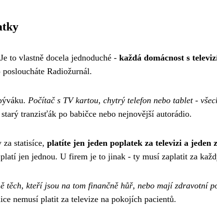
atky
 Je to vlastně docela jednoduché -
každá domácnost s televiz
o posloucháte Radiožurnál.
obýváku.
Počítač s TV kartou, chytrý telefon nebo tablet - všech
e starý tranzisťák po babičce nebo nejnovější autorádio.
za statisíce,
platíte jen jeden poplatek za televizi a jeden 
platí jen jednou. U firem je to jinak - ty musí zaplatit za každ
ě těch, kteří jsou na tom finančně hůř, nebo mají zdravotní po
ce nemusí platit za televize na pokojích pacientů.