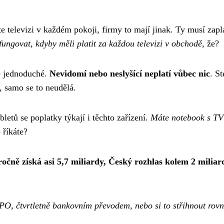
te televizi v každém pokoji, firmy to mají jinak. Ty musí zap
i fungovat, kdyby měli platit za každou televizi v obchodě
, že?
otě jednoduché.
Nevidomí nebo neslyšící neplatí vůbec nic
. S
t, samo se to neudělá.
letů se poplatky týkají i těchto zařízení.
Máte notebook s TV 
 říkáte?
ročně získá asi 5,7 miliardy, Český rozhlas kolem 2 miliar
IPO, čtvrtletně bankovním převodem, nebo si to střihnout rov