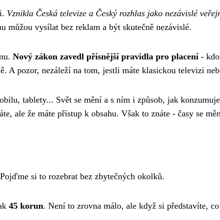
i.
Vznikla Česká televize a Český rozhlas jako nezávislé veřej
u můžou vysílat bez reklam a být skutečně nezávislé.
ému.
Nový zákon zavedl přísnější pravidla pro placení
- kdo
. A pozor, nezáleží na tom, jestli máte klasickou televizi nebo
obilu, tablety... Svět se mění a s ním i způsob, jak konzumu
váte, ale že máte přístup k obsahu. Však to znáte - časy se mě
 Pojďme si to rozebrat bez zbytečných okolků.
pak
45 korun
. Není to zrovna málo, ale když si představíte, c