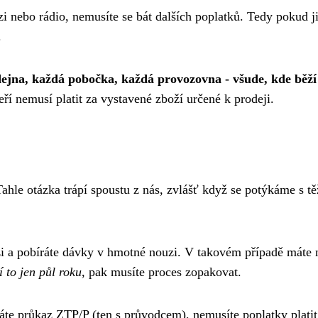
i nebo rádio, nemusíte se bát dalších poplatků. Tedy pokud j
.
jna, každá pobočka, každá provozovna - všude, kde běží t
eří nemusí platit za vystavené zboží určené k prodeji.
ahle otázka trápí spoustu z nás, zvlášť když se potýkáme s tě
enězi a pobíráte dávky v hmotné nouzi. V takovém případě mát
í to jen půl roku
, pak musíte proces zopakovat.
e průkaz ZTP/P (ten s průvodcem), nemusíte poplatky platit 