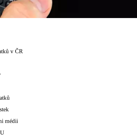
latků v ČR
y
atků
stek
mi médii
EU