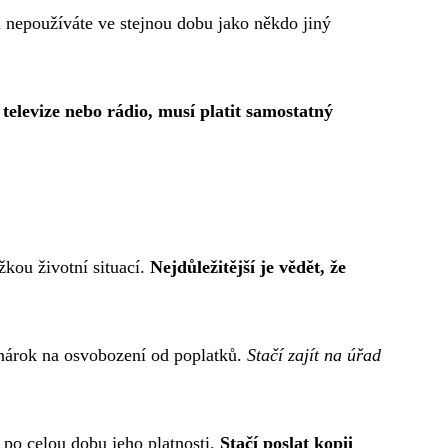
i nepoužíváte ve stejnou dobu jako někdo jiný
elevize nebo rádio, musí platit samostatný
žkou životní situací.
Nejdůležitější je vědět, že
e nárok na osvobození od poplatků.
Stačí zajít na úřad
po celou dobu jeho platnosti.
Stačí poslat kopii