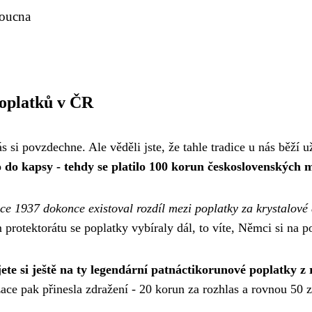
doucna
poplatků v ČR
 si povzdechne. Ale věděli jste, že tahle tradice u nás běží už
do kapsy - tehdy se platilo 100 korun československých 
ce 1937 dokonce existoval rozdíl mezi poplatky za krystalové
m protektorátu se poplatky vybíraly dál, to víte, Němci si na p
te si ještě na ty legendární patnáctikorunové poplatky z
lizace pak přinesla zdražení - 20 korun za rozhlas a rovnou 50 z