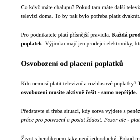
Co když máte chalupu? Pokud tam máte další televiz
televizi doma. To by pak bylo potřeba platit dvakrát
Pro podnikatele platí přísnější pravidla.
Každá prode
poplatek
. Výjimku mají jen prodejci elektroniky, kt
Osvobození od placení poplatků
Kdo nemusí platit televizní a rozhlasové poplatky? T
osvobození musíte aktivně řešit - samo nepřijde
.
Představte si třeba situaci, kdy sotva vyjdete s p
práce pro potvrzení a poslat žádost. Pozor ale - plat
Život s hendikepem taky není jednoduchý. Pokud mát