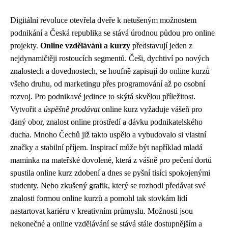
Digitální revoluce otevřela dveře k netušeným možnostem
podnikání a Česká republika se stává úrodnou půdou pro online
projekty.
Online vzdělávání a kurzy
představují jeden z
nejdynamičtěji rostoucích segmentů. Češi, dychtiví po nových
znalostech a dovednostech, se houfně zapisují do online kurzů
všeho druhu, od marketingu přes programování až po osobní
rozvoj. Pro podnikavé jedince to skýtá skvělou příležitost.
Vytvořit a
úspěšně prodávat
online kurz vyžaduje vášeň pro
daný obor, znalost online prostředí a dávku podnikatelského
ducha. Mnoho Čechů již takto uspělo a vybudovalo si vlastní
značky a stabilní příjem. Inspirací může být například mladá
maminka na mateřské dovolené, která z vášně pro pečení dortů
spustila online kurz zdobení a dnes se pyšní tisíci spokojenými
studenty. Nebo zkušený grafik, který se rozhodl předávat své
znalosti formou online kurzů a pomohl tak stovkám lidí
nastartovat kariéru v kreativním průmyslu. Možnosti jsou
nekonečné a online vzdělávání se stává stále dostupnějším a