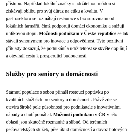
přístupu. Například lokální značky s udržitelnou módou si
získávají oblibu pro svůj důraz na etiku a kvalitu. V
gastrosektoru se rozmáhají restaurace s bio surovinami od
lokálních farmářů, čímž podporují domácí ekonomiku a snižují
uhlíkovou stopu.
Možnosti podnikání v České republice
se tak
stávají synonymem pro inovace a odpovědnost. Tyto pozitivní
příklady dokazují, že podnikání a udržitelnost se skvěle doplňují
a otevírají cestu k prosperující budoucnosti.
Služby pro seniory a domácnosti
Stárnutí populace s sebou přináší rostoucí poptávku po
kvalitních službách pro seniory a domácnosti. Právě zde se
otevírá široké pole působnosti pro podnikatele s inovativními
nápady a chutí pomáhat.
Možnosti podnikání v ČR
v této
oblasti jsou skutečně rozmanité a slibné. Od terénních
pečovatelských služeb, přes úklid domácností a dovoz hotových