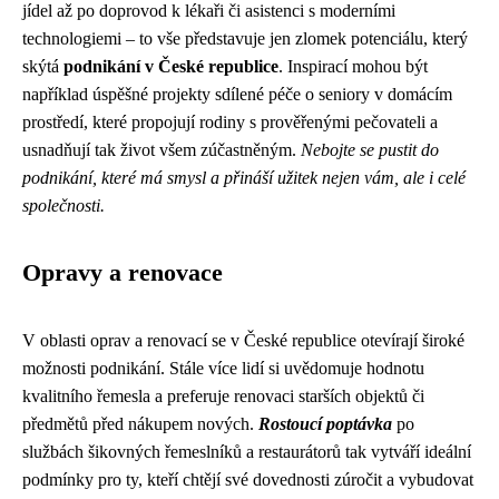
jídel až po doprovod k lékaři či asistenci s moderními
technologiemi – to vše představuje jen zlomek potenciálu, který
skýtá
podnikání v České republice
. Inspirací mohou být
například úspěšné projekty sdílené péče o seniory v domácím
prostředí, které propojují rodiny s prověřenými pečovateli a
usnadňují tak život všem zúčastněným.
Nebojte se pustit do
podnikání, které má smysl a přináší užitek nejen vám, ale i celé
společnosti.
Opravy a renovace
V oblasti oprav a renovací se v České republice otevírají široké
možnosti podnikání. Stále více lidí si uvědomuje hodnotu
kvalitního řemesla a preferuje renovaci starších objektů či
předmětů před nákupem nových.
Rostoucí poptávka
po
službách šikovných řemeslníků a restaurátorů tak vytváří ideální
podmínky pro ty, kteří chtějí své dovednosti zúročit a vybudovat