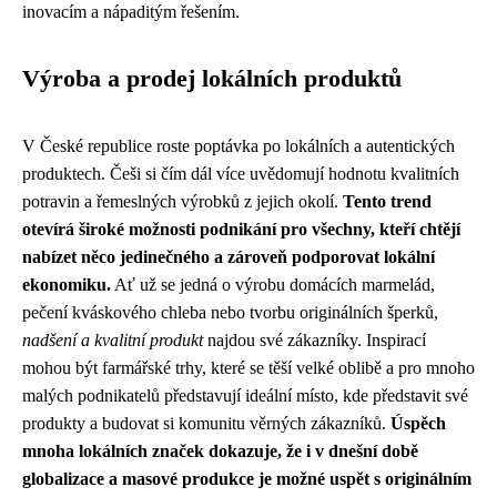
inovacím a nápaditým řešením.
Výroba a prodej lokálních produktů
V České republice roste poptávka po lokálních a autentických
produktech. Češi si čím dál více uvědomují hodnotu kvalitních
potravin a řemeslných výrobků z jejich okolí.
Tento trend
otevírá široké možnosti podnikání pro všechny, kteří chtějí
nabízet něco jedinečného a zároveň podporovat lokální
ekonomiku.
Ať už se jedná o výrobu domácích marmelád,
pečení kváskového chleba nebo tvorbu originálních šperků,
nadšení a kvalitní produkt
najdou své zákazníky. Inspirací
mohou být farmářské trhy, které se těší velké oblibě a pro mnoho
malých podnikatelů představují ideální místo, kde představit své
produkty a budovat si komunitu věrných zákazníků.
Úspěch
mnoha lokálních značek dokazuje, že i v dnešní době
globalizace a masové produkce je možné uspět s originálním