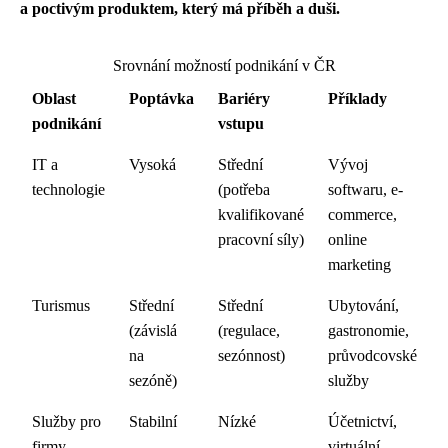
a poctivým produktem, který má příběh a duši.
Srovnání možností podnikání v ČR
Oblast
Poptávka
Bariéry
Příklady
podnikání
vstupu
IT a
Vysoká
Střední
Vývoj
technologie
(potřeba
softwaru, e-
kvalifikované
commerce,
pracovní síly)
online
marketing
Turismus
Střední
Střední
Ubytování,
(závislá
(regulace,
gastronomie,
na
sezónnost)
průvodcovské
sezóně)
služby
Služby pro
Stabilní
Nízké
Účetnictví,
firmy
virtuální