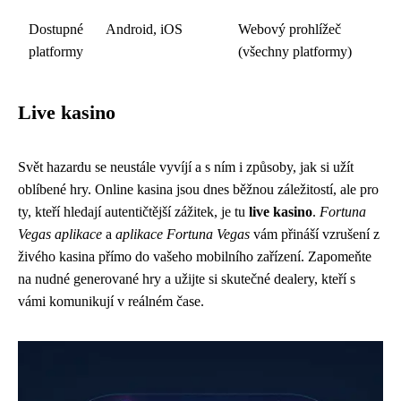
Dostupné
Android, iOS
Webový prohlížeč
platformy
(všechny platformy)
Live kasino
Svět hazardu se neustále vyvíjí a s ním i způsoby, jak si užít
oblíbené hry. Online kasina jsou dnes běžnou záležitostí, ale pro
ty, kteří hledají autentičtější zážitek, je tu
live kasino
.
Fortuna
Vegas aplikace
a
aplikace Fortuna Vegas
vám přináší vzrušení z
živého kasina přímo do vašeho mobilního zařízení. Zapomeňte
na nudné generované hry a užijte si skutečné dealery, kteří s
vámi komunikují v reálném čase.