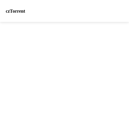
czTorrent