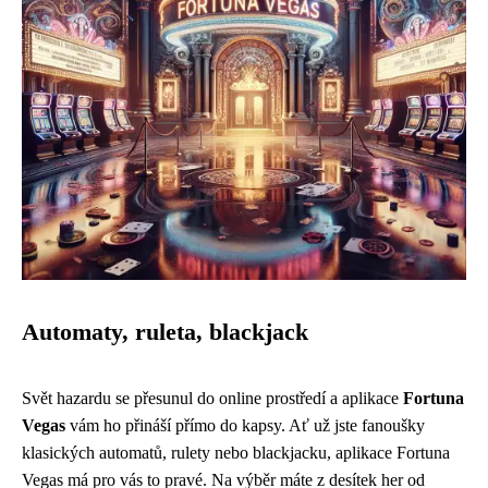
Automaty, ruleta, blackjack
Svět hazardu se přesunul do online prostředí a aplikace
Fortuna
Vegas
vám ho přináší přímo do kapsy. Ať už jste fanoušky
klasických automatů, rulety nebo blackjacku, aplikace Fortuna
Vegas má pro vás to pravé. Na výběr máte z desítek her od