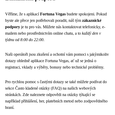
Věříme, že s aplikací
Fortuna Vegas
budete spokojeni. Pokud
byste ale přece jen potřebovali poradit, náš tým
zákaznické
podpory
je tu pro vás. Můžete nás kontaktovat telefonicky, e-
mailem nebo prostřednictvím online chatu, a to
každý den v
týdnu od 8:00 do 22:00
.
Naši operátoři jsou zkušení a ochotní vám pomoci s jakýmikoliv
dotazy ohledně aplikace Fortuna Vegas, ať už se jedná o
registraci, vklady a výběry, bonusy nebo technické problémy.
Pro rychlou pomoc s častými dotazy se také můžete podívat do
sekce Často kladené otázky (FAQ) na našich webových
stránkách. Zde naleznete odpovědi na otázky týkající se
například přihlášení, her, platebních metod nebo zodpovědného
hraní.