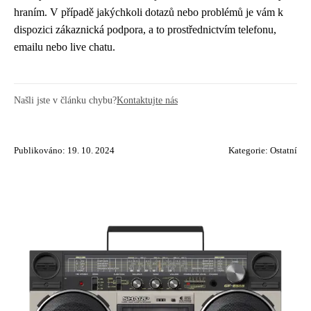
hraním. V případě jakýchkoli dotazů nebo problémů je vám k
dispozici zákaznická podpora, a to prostřednictvím telefonu,
emailu nebo live chatu.
Našli jste v článku chybu?
Kontaktujte nás
Publikováno: 19. 10. 2024
Kategorie:
Ostatní