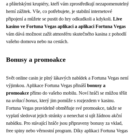
a přátelskými krupiéry, kteří vám zprostředkují nezapomenutelný
herní zážitek. Vše, co potřebujete, je stabilní internetové
připojení a můžete se pustit do hry odkudkoli a kdykoli.
Live
kasino ve Fortuna Vegas aplikaci a aplikaci Fortuna Vegas
vám dává možnost zažít atmosféru skutečného kasina z pohodlí
vašeho domova nebo na cestách.
Bonusy a promoakce
Svět online casin je plný lákavých nabídek a Fortuna Vegas není
výjimkou. Aplikace Fortuna Vegas přináší
bonusy a
promoakce
přímo do vašeho mobilu. Noví hráči se můžou těšit
na
uvítací bonus
, který jim pomůže s rozjezdem v kasinu.
Fortuna Vegas pravidelně obměňuje své promoakce, takže se
vyplatí sledovat jejich stránky a nenechat si ujít žádnou akční
nabídku. Pro stávající hráče jsou připraveny bonusy za vklad,
free spiny nebo věrnostní program. Díky aplikaci Fortuna Vegas