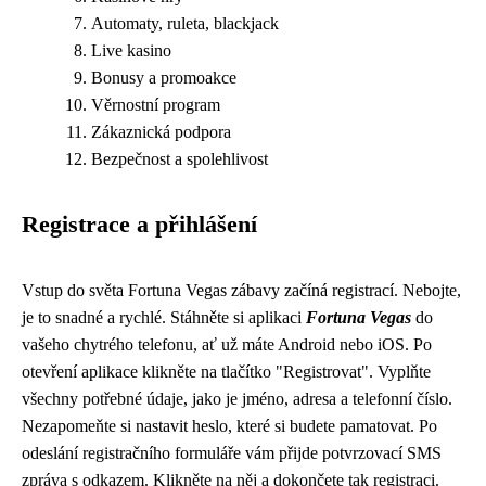
Automaty, ruleta, blackjack
Live kasino
Bonusy a promoakce
Věrnostní program
Zákaznická podpora
Bezpečnost a spolehlivost
Registrace a přihlášení
Vstup do světa Fortuna Vegas zábavy začíná registrací. Nebojte,
je to snadné a rychlé. Stáhněte si aplikaci
Fortuna Vegas
do
vašeho chytrého telefonu, ať už máte Android nebo iOS. Po
otevření aplikace klikněte na tlačítko "Registrovat". Vyplňte
všechny potřebné údaje, jako je jméno, adresa a telefonní číslo.
Nezapomeňte si nastavit heslo, které si budete pamatovat. Po
odeslání registračního formuláře vám přijde potvrzovací SMS
zpráva s odkazem. Klikněte na něj a dokončete tak registraci.