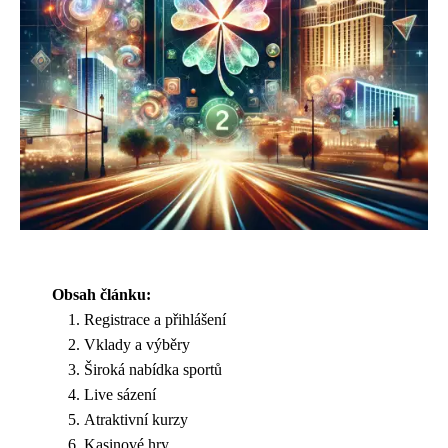
Obsah článku:
Registrace a přihlášení
Vklady a výběry
Široká nabídka sportů
Live sázení
Atraktivní kurzy
Kasinové hry