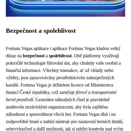
Bezpečnost a spolehlivost
Fortuna Vegas aplikace i aplikace Fortuna Vegas kladou velký
důraz na
bezpečnost
a
spolehlivost
. Obě platformy využívají
pokročilé technologie šifrování dat, aby chránily vaše osobní a
finanční informace. Všechny transakce, ať už vklady nebo
výběry, jsou zpracovávány prostřednictvím zabezpečených
kanálů. Fortuna Vegas je držitelem licence od Ministerstva
financí České republiky, což zaručuje
férové a transparentní
herní prostředí
. Generátor náhodných čísel je pravidelně
auditován nezávislými organizacemi, aby byla zajištěna
náhodnost a spravedlnost všech her. Fortuna Vegas dbá i na
zodpovědné hraní a nabízí nástroje pro nastavení herních limitů,
sebevyloučení a další možnosti, jak si udržet kontrolu nad svým