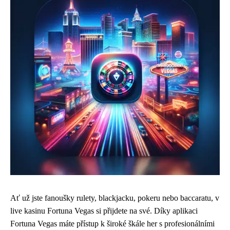
Ať už jste fanoušky rulety, blackjacku, pokeru nebo baccaratu, v
live kasinu Fortuna Vegas si přijdete na své. Díky aplikaci
Fortuna Vegas máte přístup k široké škále her s profesionálními