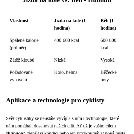
Vlastnost
Jízda na kole (1
Běh (1
hodina)
hodina)
Spálené kalorie
400-600 kcal
600-800
(průměr)
kcal
Zátěž kloubů
Nízká
Vysoká
Požadované
Kolo, helma
Běžecké
vybavení
boty
Aplikace a technologie pro cyklisty
Svět cyklistiky se neustále vyvíjí a s ním i technologie, které
nám pomáhají dosahovat našich cílů. Ať už je vaším cílem
zhubnout
, zlepšit si kondici nebo jen prozkoumávat nová místa,