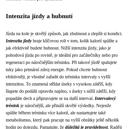
Intenzita jízdy a hubnutí
Jízda na kole je skvělý způsob, jak zhubnout a zlepšit si kondici.
Intenzita jízdy
hraje klíčovou roli v tom, kolik kalorií spálíte a
jak efektivně budete hubnout. Nižší intenzita jízdy, jako je
pohodová jízda po rovině, je ideální pro začátečníky nebo pro
regeneraci po náročnějším tréninku. Při takové jízdě spalujete
tuky jako primární zdroj energie. Pokud chcete hubnout
efektivněji, je vhodné zařadit do tréninku intervaly s vyšší
intenzitou. To znamená střídat úseky s vysokou zátěží, kdy
šlapete do pedálů opravdu naplno, s úseky s nižší zátěží, kdy
popadáte dech a připravujete se na další interval.
Intervalový
trénink
je náročnější, ale přináší skvělé výsledky. Nejenže
spálíte během tréninku více kalorií, ale nastartujete také
metabolismus, který pak pracuje na vyšší obrátky ještě několik
hodin po dojezdu. Pamatujte, že
důležitá je pravidelnost
. Raději