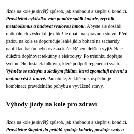
Jízda na kole je skvělý způsob, jak zhubnout a zlepšit si kondici.
Pravidelná cyklistika vám pomůže spálit kalorie, zrychlit
metabolismus a budovat svalovou hmotu.
Abyste ale dosáhli
optimálních výsledků, je důležité dbát i na správnou stravu. Před
jízdou na kole se doporučuje lehké jídlo bohaté na sacharidy,
například banán nebo ovesná kaše. Během delších vyjížděk je
důležité doplňovat tekutiny a elektrolyty. Po tréninku dopřejte
svému tělu dostatek bílkovin, které podpoří regeneraci svalů.
Vyhněte se tučným a sladkým jídlům, která zpomalují trávení a
mohou vést k únavě.
Pamatujte, že klíčem k úspěchu je
kombinace pravidelného pohybu a vyvážené stravy.
Výhody jízdy na kole pro zdraví
Jízda na kole je skvělý způsob, jak zhubnout a zlepšit si kondici.
Pravidelné šlapání do pedálů spaluje kalorie, posiluje svaly a