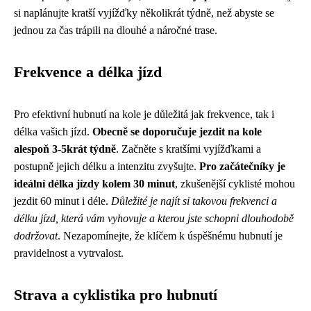
si naplánujte kratší vyjížďky několikrát týdně, než abyste se
jednou za čas trápili na dlouhé a náročné trase.
Frekvence a délka jízd
Pro efektivní hubnutí na kole je důležitá jak frekvence, tak i
délka vašich jízd.
Obecně se doporučuje jezdit na kole
alespoň 3-5krát týdně
. Začněte s kratšími vyjížďkami a
postupně jejich délku a intenzitu zvyšujte.
Pro začátečníky je
ideální délka jízdy kolem 30 minut
, zkušenější cyklisté mohou
jezdit 60 minut i déle.
Důležité je najít si takovou frekvenci a
délku jízd, která vám vyhovuje a kterou jste schopni dlouhodobě
dodržovat
. Nezapomínejte, že klíčem k úspěšnému hubnutí je
pravidelnost a vytrvalost.
Strava a cyklistika pro hubnutí