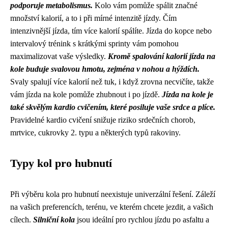
podporuje metabolismus.
Kolo vám pomůže spálit značné
množství kalorií, a to i při mírné intenzitě jízdy. Čím
intenzivnější jízda, tím více kalorií spálíte. Jízda do kopce nebo
intervalový trénink s krátkými sprinty vám pomohou
maximalizovat vaše výsledky.
Kromě spalování kalorií jízda na
kole buduje svalovou hmotu, zejména v nohou a hýždích.
Svaly spalují více kalorií než tuk, i když zrovna necvičíte, takže
vám jízda na kole pomůže zhubnout i po jízdě.
Jízda na kole je
také skvělým kardio cvičením, které posiluje vaše srdce a plíce.
Pravidelné kardio cvičení snižuje riziko srdečních chorob,
mrtvice, cukrovky 2. typu a některých typů rakoviny.
Typy kol pro hubnutí
Při výběru kola pro hubnutí neexistuje univerzální řešení. Záleží
na vašich preferencích, terénu, ve kterém chcete jezdit, a vašich
cílech.
Silniční kola
jsou ideální pro rychlou jízdu po asfaltu a