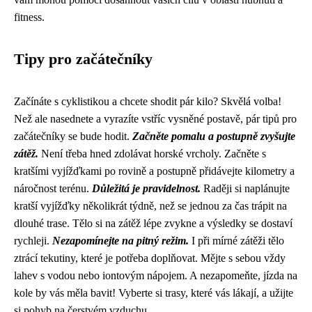
fitness.
Tipy pro začátečníky
Začínáte s cyklistikou a chcete shodit pár kilo? Skvělá volba!
Než ale nasednete a vyrazíte vstříc vysněné postavě, pár tipů pro
začátečníky se bude hodit.
Začněte pomalu a postupně zvyšujte
zátěž.
Není třeba hned zdolávat horské vrcholy. Začněte s
kratšími vyjížďkami po rovině a postupně přidávejte kilometry a
náročnost terénu.
Důležitá je pravidelnost.
Raději si naplánujte
kratší vyjížďky několikrát týdně, než se jednou za čas trápit na
dlouhé trase. Tělo si na zátěž lépe zvykne a výsledky se dostaví
rychleji.
Nezapomínejte na pitný režim.
I při mírné zátěži tělo
ztrácí tekutiny, které je potřeba doplňovat. Mějte s sebou vždy
lahev s vodou nebo iontovým nápojem. A nezapomeňte, jízda na
kole by vás měla bavit! Vyberte si trasy, které vás lákají, a užijte
si pohyb na čerstvém vzduchu.