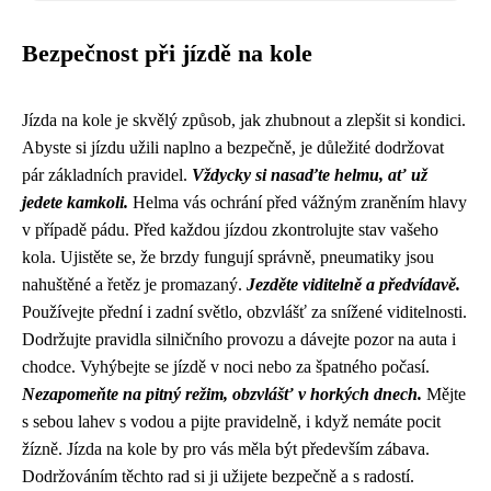
Bezpečnost při jízdě na kole
Jízda na kole je skvělý způsob, jak zhubnout a zlepšit si kondici.
Abyste si jízdu užili naplno a bezpečně, je důležité dodržovat
pár základních pravidel.
Vždycky si nasaďte helmu, ať už
jedete kamkoli.
Helma vás ochrání před vážným zraněním hlavy
v případě pádu. Před každou jízdou zkontrolujte stav vašeho
kola. Ujistěte se, že brzdy fungují správně, pneumatiky jsou
nahuštěné a řetěz je promazaný.
Jezděte viditelně a předvídavě.
Používejte přední i zadní světlo, obzvlášť za snížené viditelnosti.
Dodržujte pravidla silničního provozu a dávejte pozor na auta i
chodce. Vyhýbejte se jízdě v noci nebo za špatného počasí.
Nezapomeňte na pitný režim, obzvlášť v horkých dnech.
Mějte
s sebou lahev s vodou a pijte pravidelně, i když nemáte pocit
žízně. Jízda na kole by pro vás měla být především zábava.
Dodržováním těchto rad si ji užijete bezpečně a s radostí.