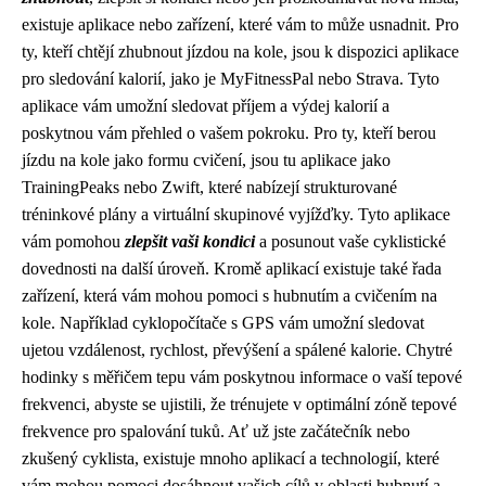
existuje aplikace nebo zařízení, které vám to může usnadnit. Pro
ty, kteří chtějí zhubnout jízdou na kole, jsou k dispozici aplikace
pro sledování kalorií, jako je MyFitnessPal nebo Strava. Tyto
aplikace vám umožní sledovat příjem a výdej kalorií a
poskytnou vám přehled o vašem pokroku. Pro ty, kteří berou
jízdu na kole jako formu cvičení, jsou tu aplikace jako
TrainingPeaks nebo Zwift, které nabízejí strukturované
tréninkové plány a virtuální skupinové vyjížďky. Tyto aplikace
vám pomohou
zlepšit vaši kondici
a posunout vaše cyklistické
dovednosti na další úroveň. Kromě aplikací existuje také řada
zařízení, která vám mohou pomoci s hubnutím a cvičením na
kole. Například cyklopočítače s GPS vám umožní sledovat
ujetou vzdálenost, rychlost, převýšení a spálené kalorie. Chytré
hodinky s měřičem tepu vám poskytnou informace o vaší tepové
frekvenci, abyste se ujistili, že trénujete v optimální zóně tepové
frekvence pro spalování tuků. Ať už jste začátečník nebo
zkušený cyklista, existuje mnoho aplikací a technologií, které
vám mohou pomoci dosáhnout vašich cílů v oblasti hubnutí a