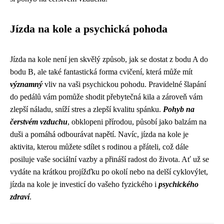
Jízda na kole a psychická pohoda
Jízda na kole není jen skvělý způsob, jak se dostat z bodu A do
bodu B, ale také fantastická forma cvičení, která může mít
významný
vliv na vaši psychickou pohodu. Pravidelné šlapání
do pedálů vám pomůže shodit přebytečná kila a zároveň vám
zlepší náladu, sníží stres a zlepší kvalitu spánku.
Pohyb na
čerstvém vzduchu
, obklopeni přírodou, působí jako balzám na
duši a pomáhá odbourávat napětí. Navíc, jízda na kole je
aktivita, kterou můžete sdílet s rodinou a přáteli, což dále
posiluje vaše sociální vazby a přináší radost do života. Ať už se
vydáte na krátkou projížďku po okolí nebo na delší cyklovýlet,
jízda na kole je investicí do vašeho fyzického i
psychického
zdraví
.