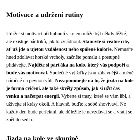
Motivace a udržení rutiny
Udržet si motivaci při hubnutí s kolem může být někdy těžké,
ale existuje pár triků, jak to zvládnout.
Stanovte si reálné cíle,
ať už jde o ujetou vzdálenost nebo spálené kalorie.
Nemusíte
hned zdolávat horské vrcholy, začněte pomalu a postupně
přidávejte.
Najděte si parťáka na kolo, který vás podpoří a
bude vás motivovat.
Společné vyjížďky jsou zábavnější a méně
náročné na pevnou vůli.
Nezapomínejte na to, že jízda na kole
je forma cvičení, ale také skvělý způsob, jak si užít čas
venku a načerpat energii.
Vyberte si trasy, které se vám líbí, a
užívejte si krásy okolí. A hlavně, buďte k sobě shovívaví. Ne
každý den bude perfektní, ale důležité je nevzdávat se a vrátit se
zpět do sedla.
Jízda na kole ve skupině