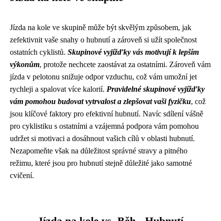
Jízda na kole ve skupině může být skvělým způsobem, jak
zefektivnit vaše snahy o hubnutí a zároveň si užít společnost
ostatních cyklistů.
Skupinové vyjížďky vás motivují k lepším
výkonům
, protože nechcete zaostávat za ostatními. Zároveň vám
jízda v pelotonu snižuje odpor vzduchu, což vám umožní jet
rychleji a spalovat více kalorií.
Pravidelné skupinové vyjížďky
vám pomohou budovat vytrvalost a zlepšovat vaši fyzičku
, což
jsou klíčové faktory pro efektivní hubnutí. Navíc sdílení vášně
pro cyklistiku s ostatními a vzájemná podpora vám pomohou
udržet si motivaci a dosáhnout vašich cílů v oblasti hubnutí.
Nezapomeňte však na důležitost správné stravy a pitného
režimu, které jsou pro hubnutí stejně důležité jako samotné
cvičení.
Jízda na kole vs. Běh - Hubnutí