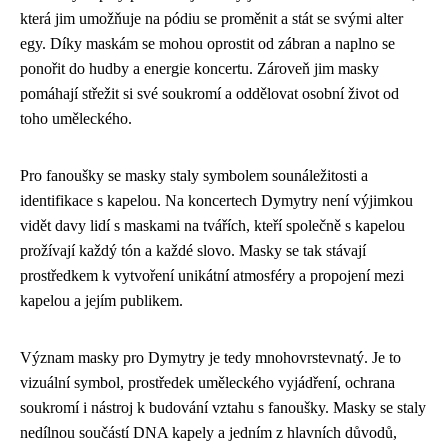
která jim umožňuje na pódiu se proměnit a stát se svými alter
egy. Díky maskám se mohou oprostit od zábran a naplno se
ponořit do hudby a energie koncertu. Zároveň jim masky
pomáhají střežit si své soukromí a oddělovat osobní život od
toho uměleckého.
Pro fanoušky se masky staly symbolem sounáležitosti a
identifikace s kapelou. Na koncertech Dymytry není výjimkou
vidět davy lidí s maskami na tvářích, kteří společně s kapelou
prožívají každý tón a každé slovo. Masky se tak stávají
prostředkem k vytvoření unikátní atmosféry a propojení mezi
kapelou a jejím publikem.
Význam masky pro Dymytry je tedy mnohovrstevnatý. Je to
vizuální symbol, prostředek uměleckého vyjádření, ochrana
soukromí i nástroj k budování vztahu s fanoušky. Masky se staly
nedílnou součástí DNA kapely a jedním z hlavních důvodů,