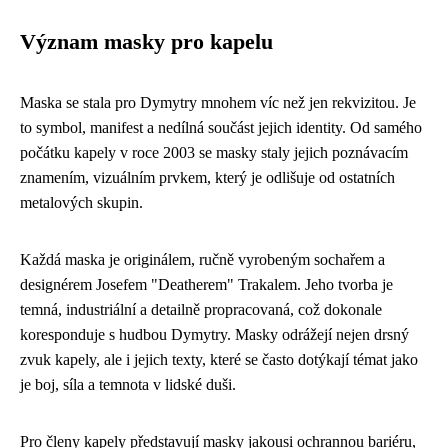
Význam masky pro kapelu
Maska se stala pro Dymytry mnohem víc než jen rekvizitou. Je
to symbol, manifest a nedílná součást jejich identity. Od samého
počátku kapely v roce 2003 se masky staly jejich poznávacím
znamením, vizuálním prvkem, který je odlišuje od ostatních
metalových skupin.
Každá maska je originálem, ručně vyrobeným sochařem a
designérem Josefem "Deatherem" Trakalem. Jeho tvorba je
temná, industriální a detailně propracovaná, což dokonale
koresponduje s hudbou Dymytry. Masky odrážejí nejen drsný
zvuk kapely, ale i jejich texty, které se často dotýkají témat jako
je boj, síla a temnota v lidské duši.
Pro členy kapely představují masky jakousi ochrannou bariéru,