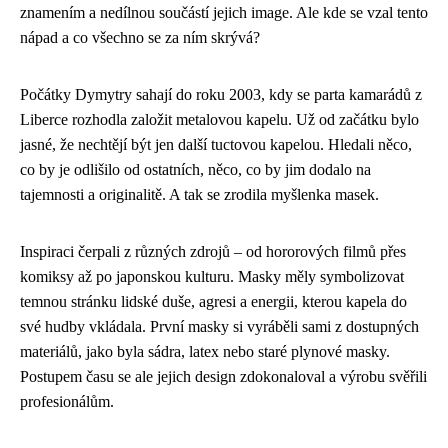
znamením a nedílnou součástí jejich image. Ale kde se vzal tento
nápad a co všechno se za ním skrývá?
Počátky Dymytry sahají do roku 2003, kdy se parta kamarádů z
Liberce rozhodla založit metalovou kapelu. Už od začátku bylo
jasné, že nechtějí být jen další tuctovou kapelou. Hledali něco,
co by je odlišilo od ostatních, něco, co by jim dodalo na
tajemnosti a originalitě. A tak se zrodila myšlenka masek.
Inspiraci čerpali z různých zdrojů – od hororových filmů přes
komiksy až po japonskou kulturu. Masky měly symbolizovat
temnou stránku lidské duše, agresi a energii, kterou kapela do
své hudby vkládala. První masky si vyráběli sami z dostupných
materiálů, jako byla sádra, latex nebo staré plynové masky.
Postupem času se ale jejich design zdokonaloval a výrobu svěřili
profesionálům.