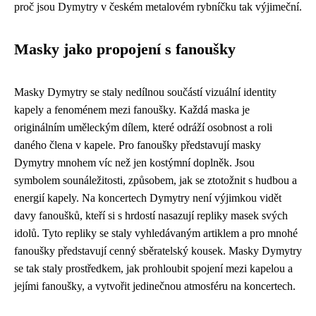
proč jsou Dymytry v českém metalovém rybníčku tak výjimeční.
Masky jako propojení s fanoušky
Masky Dymytry se staly nedílnou součástí vizuální identity
kapely a fenoménem mezi fanoušky. Každá maska je
originálním uměleckým dílem, které odráží osobnost a roli
daného člena v kapele. Pro fanoušky představují masky
Dymytry mnohem víc než jen kostýmní doplněk. Jsou
symbolem sounáležitosti, způsobem, jak se ztotožnit s hudbou a
energií kapely. Na koncertech Dymytry není výjimkou vidět
davy fanoušků, kteří si s hrdostí nasazují repliky masek svých
idolů. Tyto repliky se staly vyhledávaným artiklem a pro mnohé
fanoušky představují cenný sběratelský kousek. Masky Dymytry
se tak staly prostředkem, jak prohloubit spojení mezi kapelou a
jejími fanoušky, a vytvořit jedinečnou atmosféru na koncertech.