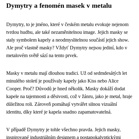
Dymytry a fenomén masek v metalu
Dymytry, to je jméno, které v českém metalu evokuje nejenom
tvrdou hudbu, ale také nezaměnitelnou image. Jejich masky se
staly symbolem kapely a neodmyslitelnou součástí jejich show.
Ale proč vlastně masky? Vždyť Dymytry nejsou jediní, kdo v
metalovém světě sází na tento prvek.
Masky v metalu mají dlouhou tradici. Už od sedmdesátých let
minulého století je používaly kapely jako Kiss nebo Alice
Cooper. Proč? Důvodů je hned několik. Masky dokáží dodat
kapele na tajemnosti a děsivosti, což v žánru, jako je metal, hraje
důležitou roli. Zároveň pomáhají vytvářet silnou vizuální
identitu, díky které je kapela snadno zapamatovatelná.
V případě Dymytry je tohle všechno pravda. Jejich masky,
inspirované industriálním designem a postapokalyptickými