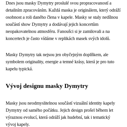
Dnes jsou masky Dymytry proslulé svou propracovaností a
detailním zpracováním. Každá maska je originálem, který odráží
osobnost a roli daného člena v kapele. Masky se staly nedílnou
součástí show Dymytry a dodávají jejich koncertům
neopakovatelnou atmosféru. Fanoušci si je zamilovali a na
koncertech je často vídáme v replikách masek svých idolů.
Masky Dymytry tak nejsou jen obyčejným doplňkem, ale
symbolem originality, energie a temné krásy, která je pro tuto
kapelu typická.
Vývoj designu masky Dymytry
Masky jsou neodmyslitelnou součástí vizuální identity kapely
Dymytry od samého počátku. Jejich design prošel během let
výraznou evolucí, která odráží jak hudební, tak i tematický
vývoj kapely.