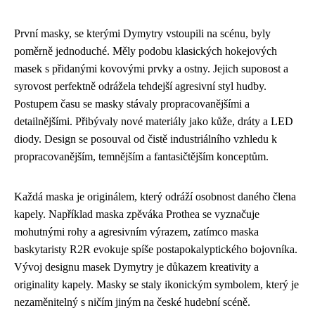
První masky, se kterými Dymytry vstoupili na scénu, byly
poměrně jednoduché. Měly podobu klasických hokejových
masek s přidanými kovovými prvky a ostny. Jejich suровоst a
syrovost perfektně odrážela tehdejší agresivní styl hudby.
Postupem času se masky stávaly propracovanějšími a
detailnějšími. Přibývaly nové materiály jako kůže, dráty a LED
diody. Design se posouval od čistě industriálního vzhledu k
propracovanějším, temnějším a fantasičtějším konceptům.
Každá maska je originálem, který odráží osobnost daného člena
kapely. Například maska zpěváka Prothea se vyznačuje
mohutnými rohy a agresivním výrazem, zatímco maska
baskytaristy R2R evokuje spíše postapokalyptického bojovníka.
Vývoj designu masek Dymytry je důkazem kreativity a
originality kapely. Masky se staly ikonickým symbolem, který je
nezaměnitelný s ničím jiným na české hudební scéně.