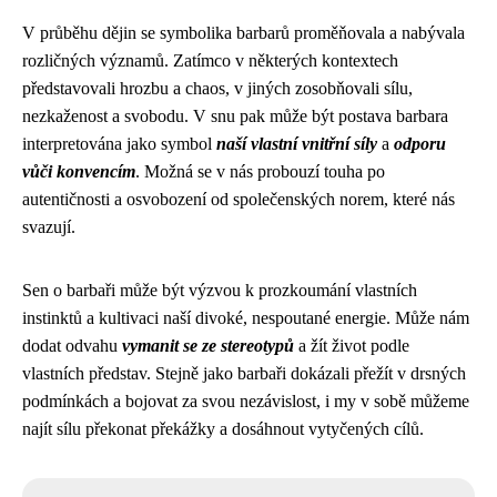
V průběhu dějin se symbolika barbarů proměňovala a nabývala
rozličných významů. Zatímco v některých kontextech
představovali hrozbu a chaos, v jiných zosobňovali sílu,
nezkaženost a svobodu. V snu pak může být postava barbara
interpretována jako symbol
naší vlastní vnitřní síly
a
odporu
vůči konvencím
. Možná se v nás probouzí touha po
autentičnosti a osvobození od společenských norem, které nás
svazují.
Sen o barbaři může být výzvou k prozkoumání vlastních
instinktů a kultivaci naší divoké, nespoutané energie. Může nám
dodat odvahu
vymanit se ze stereotypů
a žít život podle
vlastních představ. Stejně jako barbaři dokázali přežít v drsných
podmínkách a bojovat za svou nezávislost, i my v sobě můžeme
najít sílu překonat překážky a dosáhnout vytyčených cílů.