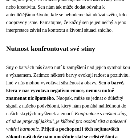
nebo kreativitu. Sen nám tak může dodat odvahu k
autentičtějšímu životu, kde se nebudeme bát ukázat světu, kdo
doopravdy jsme. Pamatujme, že každý sen je jedinečný a jeho
interpretace závisí na kontextu a životní situaci snícího.
Nutnost konfrontovat své stíny
Sny o barvách nás často nutí k zamyšlení nad jejich symbolikou
a významem. Zatímco některé barvy evokují radost a pozitivitu,
jiné v nás mohou vyvolávat stísněnost a obavy.
Sen o barvě,
která v nás vyvolává negativní emoce, nemusí nutně
znamenat nic špatného.
Naopak, může se jednat o důležitý
signál z našeho podvědomí, který nám pomáhá nahlédnout do
našich skrytých myšlenek a emocí.
Konfrontace s našimi stíny,
ať už se projevují jakkoli, je klíčová pro osobní růst a nalezení
vnitřní harmonie.
Přijetí a pochopení i těch nejtmavších
zákoutí naší duše nám umožňuje stát se celistvějšími a