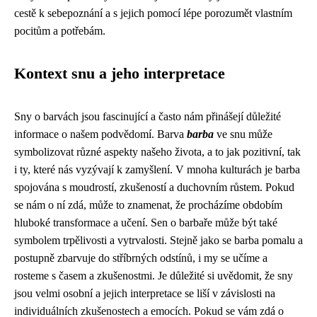
cestě k sebepoznání a s jejich pomocí lépe porozumět vlastním
pocitům a potřebám.
Kontext snu a jeho interpretace
Sny o barvách jsou fascinující a často nám přinášejí důležité
informace o našem podvědomí. Barva
barba
ve snu může
symbolizovat různé aspekty našeho života, a to jak pozitivní, tak
i ty, které nás vyzývají k zamyšlení. V mnoha kulturách je barba
spojována s moudrostí, zkušeností a duchovním růstem. Pokud
se nám o ní zdá, může to znamenat, že procházíme obdobím
hluboké transformace a učení. Sen o barbaře může být také
symbolem trpělivosti a vytrvalosti. Stejně jako se barba pomalu a
postupně zbarvuje do stříbrných odstínů, i my se učíme a
rosteme s časem a zkušenostmi. Je důležité si uvědomit, že sny
jsou velmi osobní a jejich interpretace se liší v závislosti na
individuálních zkušenostech a emocích. Pokud se vám zdá o