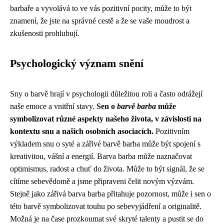
barbaře a vyvolává to ve vás pozitivní pocity, může to být
znamení, že jste na správné cestě a že se vaše moudrost a
zkušenosti prohlubují.
Psychologický význam snění
Sny o barvě hrají v psychologii důležitou roli a často odrážejí
naše emoce a vnitřní stavy.
Sen o
barvě
barba
může
symbolizovat různé aspekty našeho života, v závislosti na
kontextu snu a našich osobních asociacích.
Pozitivním
výkladem snu o syté a zářivé barvě barba může být spojení s
kreativitou, vášní a energií. Barva barba může naznačovat
optimismus, radost a chuť do života. Může to být signál, že se
cítíme sebevědomě a jsme připraveni čelit novým výzvám.
Stejně jako zářivá barva barba přitahuje pozornost, může i sen o
této barvě symbolizovat touhu po sebevyjádření a originalitě.
Možná je na čase prozkoumat své skryté talenty a pustit se do