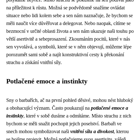
na příležitost k růstu. Možná se podvědomě snažíme ovládat
situace nebo lidi kolem sebe a sen nám naznačuje, že bychom se
měli naučit více důvěřovat a delegovat. Nebo naopak, cítíme se
bezmocní v určité oblasti života a sen nám ukazuje naši touhu po
větší asertivitě a sebeprosazení. Zkoumáním pocitů, které v nás
sen vyvolává, a symbolů, které se v něm objevují, můžeme lépe
porozumět sami sobě a najít konstruktivní cesty k překonání
strachu a získání vnitřní síly.
Potlačené emoce a instinkty
Sny o barbařích, ač na první pohled děsivé, mohou nést hluboký
a obohacující význam. Často poukazují na
potlačené emoce a
instinkty
, které v sobě dusíme a odmítáme. Místo strachu z nich
bychom se měli snažit pochopit jejich poselství. Barbaři ve
snech mohou symbolizovat naši
vnitřní sílu a divokost
, kterou
se bojíme projevit. Možná potlačujeme svou asertivitu, vášeň