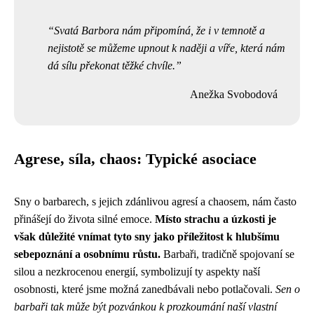
Svatá Barbora nám připomíná, že i v temnotě a
nejistotě se můžeme upnout k naději a víře, která nám
dá sílu překonat těžké chvíle.
Anežka Svobodová
Agrese, síla, chaos: Typické asociace
Sny o barbarech, s jejich zdánlivou agresí a chaosem, nám často
přinášejí do života silné emoce.
Místo strachu a úzkosti je
však důležité vnímat tyto sny jako příležitost k hlubšímu
sebepoznání a osobnímu růstu.
Barbaři, tradičně spojovaní se
silou a nezkrocenou energií, symbolizují ty aspekty naší
osobnosti, které jsme možná zanedbávali nebo potlačovali.
Sen o
barbaři tak může být pozvánkou k prozkoumání naší vlastní