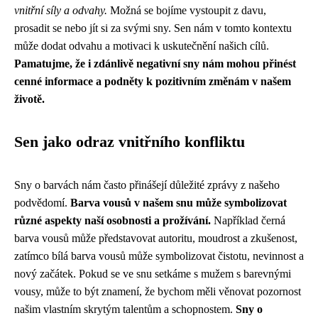
vnitřní síly a odvahy.
Možná se bojíme vystoupit z davu,
prosadit se nebo jít si za svými sny. Sen nám v tomto kontextu
může dodat odvahu a motivaci k uskutečnění našich cílů.
Pamatujme, že i zdánlivě negativní sny nám mohou přinést
cenné informace a podněty k pozitivním změnám v našem
životě.
Sen jako odraz vnitřního konfliktu
Sny o barvách nám často přinášejí důležité zprávy z našeho
podvědomí.
Barva vousů v našem snu může symbolizovat
různé aspekty naší osobnosti a prožívání.
Například černá
barva vousů může představovat autoritu, moudrost a zkušenost,
zatímco bílá barva vousů může symbolizovat čistotu, nevinnost a
nový začátek. Pokud se ve snu setkáme s mužem s barevnými
vousy, může to být znamení, že bychom měli věnovat pozornost
našim vlastním skrytým talentům a schopnostem.
Sny o