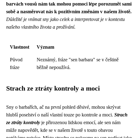
barvách vousů nám tak mohou pomoci lépe porozumět sami
sobě a nasměrovat nás k pozitivním změnám v našem životě.
Důležité je vnímat sny jako celek a interpretovat je v kontextu
našeho vlastního života a prožívání.
Vlastnost
Význam
Původ
Neznámý, fráze "sen barbara" se v češtině
fráze
běžně nepoužívá.
Strach ze ztráty kontroly a moci
Sny o barbařích, ač na první pohled děsivé, mohou skrývat
hlubší poselství o naší vlastní touze po kontrole a moci.
Strach
ze ztráty kontroly
je přirozenou lidskou emocí, ale sen nám
může napovědět, kde se v našem životě s touto obavou
potýkáme nejvíce. Místo strachu se pokusme na sen podívat jako