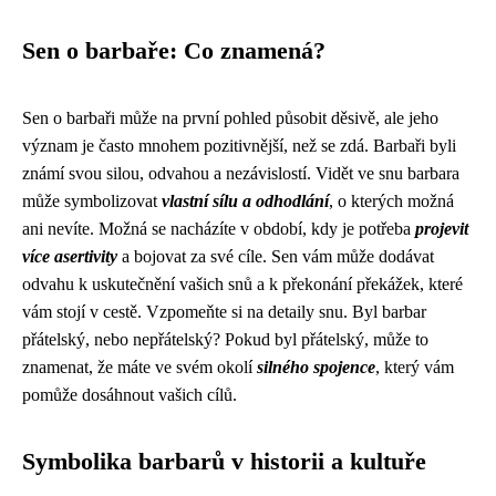
Sen o barbaře: Co znamená?
Sen o barbaři může na první pohled působit děsivě, ale jeho
význam je často mnohem pozitivnější, než se zdá. Barbaři byli
známí svou silou, odvahou a nezávislostí. Vidět ve snu barbara
může symbolizovat
vlastní sílu a odhodlání
, o kterých možná
ani nevíte. Možná se nacházíte v období, kdy je potřeba
projevit
více asertivity
a bojovat za své cíle. Sen vám může dodávat
odvahu k uskutečnění vašich snů a k překonání překážek, které
vám stojí v cestě. Vzpomeňte si na detaily snu. Byl barbar
přátelský, nebo nepřátelský? Pokud byl přátelský, může to
znamenat, že máte ve svém okolí
silného spojence
, který vám
pomůže dosáhnout vašich cílů.
Symbolika barbarů v historii a kultuře