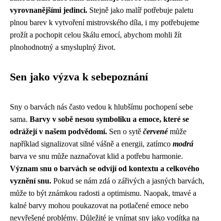
vyrovnanějšími jedinci.
Stejně jako malíř potřebuje paletu
plnou barev k vytvoření mistrovského díla, i my potřebujeme
prožít a pochopit celou škálu emocí, abychom mohli žít
plnohodnotný a smysluplný život.
Sen jako výzva k sebepoznání
Sny o barvách nás často vedou k hlubšímu pochopení sebe
sama.
Barvy v sobě nesou symboliku a emoce, které se
odrážejí v našem podvědomí.
Sen o sytě
červené
může
například signalizovat silné vášně a energii, zatímco
modrá
barva ve snu může naznačovat klid a potřebu harmonie.
Význam snu o barvách se odvíjí od kontextu a celkového
vyznění snu.
Pokud se nám zdá o zářivých a jasných barvách,
může to být známkou radosti a optimismu. Naopak, tmavé a
kalné barvy mohou poukazovat na potlačené emoce nebo
nevyřešené problémy. Důležité je vnímat sny jako vodítka na