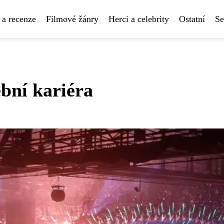
 a recenze
Filmové žánry
Herci a celebrity
Ostatní
Se
ební kariéra