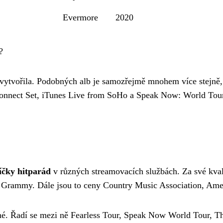
Evermore
2020
?
 vytvořila. Podobných alb je samozřejmě mnohem více stejně
 Connect Set, iTunes Live from SoHo a Speak Now: World Tou
íčky hitparád
v různých streamovacích službách. Za své kvali
n Grammy. Dále jsou to ceny Country Music Association, Am
né. Řadí se mezi ně Fearless Tour, Speak Now World Tour, T