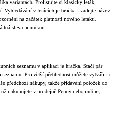
ka variantách. Prolistujte si klasický leták,
í. Vyhledávání v letácích je hračka - zadejte název
ozornění na začátek platnosti nového letáku.
ádná sleva neunikne.
upních seznamů v aplikaci je hračka. Stačí pár
ho seznamu. Pro větší přehlednost můžete vytvářet i
še předchozí nákupy, takže přidávání položek do
ť už nakupujete v prodejně Penny nebo online,