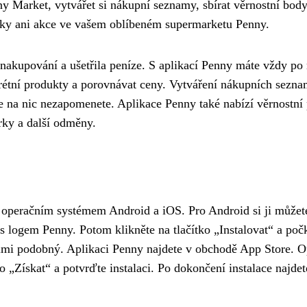
y Market, vytvářet si nákupní seznamy, sbírat věrnostní bod
dky ani akce ve vašem oblíbeném supermarketu Penny.
nakupování a ušetřila peníze. S aplikací Penny máte vždy po 
rétní produkty a porovnávat ceny. Vytváření nákupních seznam
i, že na nic nezapomenete. Aplikace Penny také nabízí věrnost
rky a další odměny.
s operačním systémem Android a iOS. Pro Android si ji můžet
s logem Penny. Potom klikněte na tlačítko „Instalovat“ a počke
elmi podobný. Aplikaci Penny najdete v obchodě App Store. O
ko „Získat“ a potvrďte instalaci. Po dokončení instalace najde