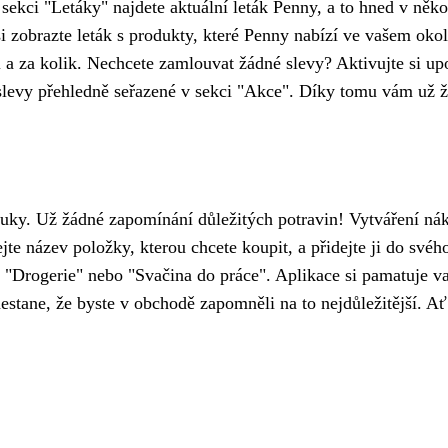
ekci "Letáky" najdete aktuální leták Penny, a to hned v několi
i zobrazte leták s produkty, které Penny nabízí ve vašem okol
 a za kolik. Nechcete zamlouvat žádné slevy? Aktivujte si up
slevy přehledně seřazené v sekci "Akce". Díky tomu vám už ž
uky. Už žádné zapomínání důležitých potravin! Vytváření nák
jte název položky, kterou chcete koupit, a přidejte ji do své
"Drogerie" nebo "Svačina do práce". Aplikace si pamatuje va
nestane, že byste v obchodě zapomněli na to nejdůležitější. A