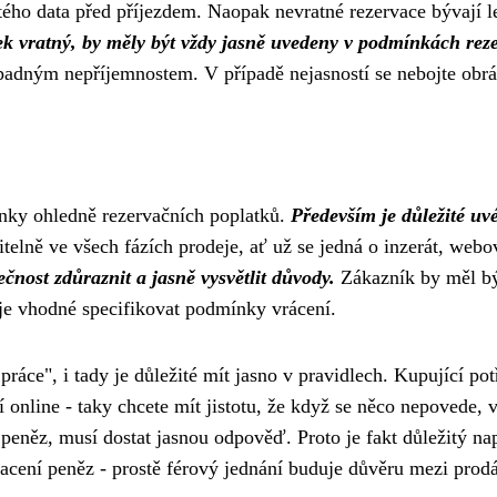
ého data před příjezdem. Naopak nevratné rezervace bývají le
ek vratný, by měly být vždy jasně uvedeny v podmínkách rez
řípadným nepříjemnostem. V případě nejasností se nebojte obr
ínky ohledně rezervačních poplatků.
Především je důležité uvé
itelně ve všech fázích prodeje, ať už se jedná o inzerát, web
ečnost zdůraznit a jasně vysvětlit důvody.
Zákazník by měl být
 je vhodné specifikovat podmínky vrácení.
práce", i tady je důležité mít jasno v pravidlech. Kupující po
í online
- taky chcete mít jistotu, že když se něco nepovede, 
peněz, musí dostat jasnou odpověď. Proto je fakt důležitý nap
racení peněz - prostě férový jednání buduje důvěru mezi prodá