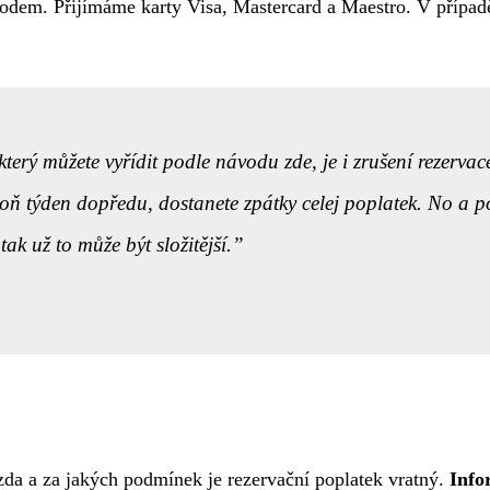
evodem. Přijímáme karty Visa, Mastercard a Maestro. V příp
který můžete vyřídit
podle návodu zde
, je i zrušení rezerv
poň týden dopředu, dostanete zpátky celej poplatek. No a 
ak už to může být složitější.
 zda a za jakých podmínek je rezervační poplatek vratný.
Info