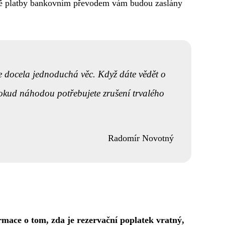
adě platby bankovním převodem vám budou zaslány
ace docela jednoduchá věc. Když dáte vědět o
pokud náhodou potřebujete zrušení trvalého
Radomír Novotný
rmace o tom, zda je rezervační poplatek vratný,