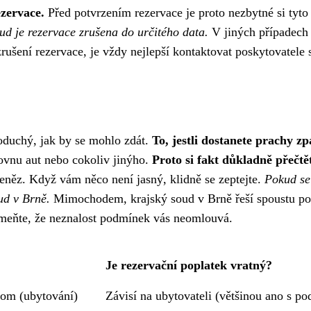
zervace.
Před potvrzením rezervace je proto nezbytné si tyto
ud je rezervace zrušena do určitého data.
V jiných případech 
rušení rezervace, je vždy nejlepší kontaktovat poskytovatele 
noduchý, jak by se mohlo zdát.
To, jestli dostanete prachy z
čovnu aut nebo cokoliv jinýho.
Proto si fakt důkladně přečt
peněz. Když vám něco není jasný, klidně se zeptejte.
Pokud se
ud v Brně
.
Mimochodem, krajský soud v Brně řeší spoustu pod
meňte, že neznalost podmínek vás neomlouvá.
Je rezervační poplatek vratný?
om (ubytování)
Závisí na ubytovateli (většinou ano s p