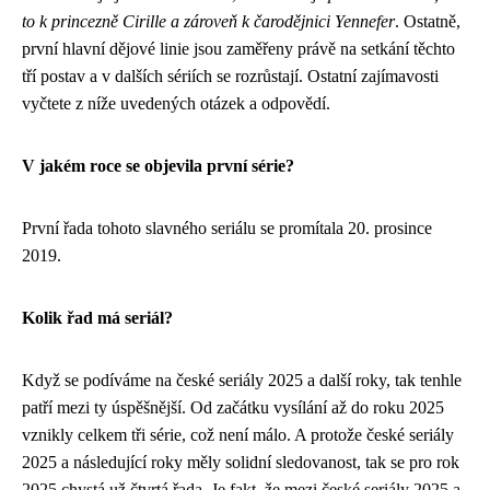
to k princezně Cirille a zároveň k čarodějnici Yennefer
. Ostatně,
první hlavní dějové linie jsou zaměřeny právě na setkání těchto
tří postav a v dalších sériích se rozrůstají. Ostatní zajímavosti
vyčtete z níže uvedených otázek a odpovědí.
V jakém roce se objevila první série?
První řada tohoto slavného seriálu se promítala 20. prosince
2019.
Kolik řad má seriál?
Když se podíváme na
české seriály 2025
a další roky, tak tenhle
patří mezi ty úspěšnější. Od začátku vysílání až do roku 2025
vznikly celkem tři série, což není málo. A protože české seriály
2025 a následující roky měly solidní sledovanost, tak se pro rok
2025 chystá už čtvrtá řada. Je fakt, že mezi české seriály 2025 a