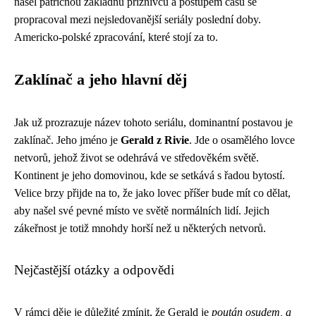
našel patřičnou základnu příznivců a postupem času se
propracoval mezi nejsledovanější seriály poslední doby.
Americko-polské zpracování, které stojí za to.
Zaklínač a jeho hlavní děj
Jak už prozrazuje název tohoto seriálu, dominantní postavou je
zaklínač. Jeho jméno je
Gerald z Rivie
. Jde o osamělého lovce
netvorů, jehož život se odehrává ve středověkém světě.
Kontinent je jeho domovinou, kde se setkává s řadou bytostí.
Velice brzy přijde na to, že jako lovec příšer bude mít co dělat,
aby našel své pevné místo ve světě normálních lidí. Jejich
zákeřnost je totiž mnohdy horší než u některých netvorů.
Nejčastější otázky a odpovědi
V rámci děje je důležité zmínit, že Gerald je
poután osudem, a