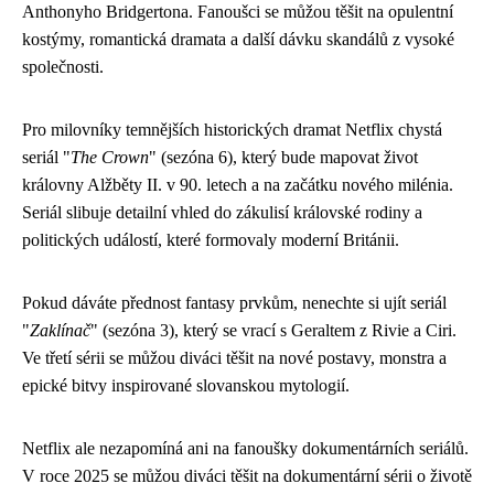
Anthonyho Bridgertona. Fanoušci se můžou těšit na opulentní
kostýmy, romantická dramata a další dávku skandálů z vysoké
společnosti.
Pro milovníky temnějších historických dramat Netflix chystá
seriál "
The Crown
" (sezóna 6), který bude mapovat život
královny Alžběty II. v 90. letech a na začátku nového milénia.
Seriál slibuje detailní vhled do zákulisí královské rodiny a
politických událostí, které formovaly moderní Británii.
Pokud dáváte přednost fantasy prvkům, nenechte si ujít seriál
"
Zaklínač
" (sezóna 3), který se vrací s Geraltem z Rivie a Ciri.
Ve třetí sérii se můžou diváci těšit na nové postavy, monstra a
epické bitvy inspirované slovanskou mytologií.
Netflix ale nezapomíná ani na fanoušky dokumentárních seriálů.
V roce 2025 se můžou diváci těšit na dokumentární sérii o životě