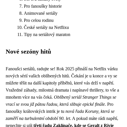
Pro fanoušky historie
Animované seriály
Pro celou rodinu
České seriály na Netflixu
Tipy na seriálový maraton
Nové sezóny hitů
Fanoušci seriálů, radujte se! Rok 2025 přináší na Netflix várku
nových sérií vašich oblíbených hitů. Čekání je u konce a vy se
můžete těšit na další kapitoly příběhů, které vás drží v napětí.
Vražedné záhady, milostná dramata i napínavé thrillery, to vše a
mnohem více na vás čeká.
Oblíbený seriál Stranger Things se
vrací se svou již pátou řadou, která slibuje epické finále.
Pro
fanoušky královských intrik je tu
nová řada Koruny, která se
zaměří na turbulentní období 90. let
. A pokud máte rádi napětí,
nenechte si ujít
třetí řadu Zaklínače, kde se Geralt z Rivie