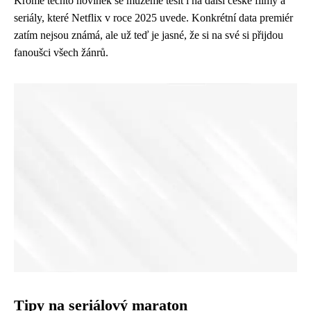
Kromě těchto novinek se můžeme těšit i na další české filmy a
seriály, které Netflix v roce 2025 uvede. Konkrétní data premiér
zatím nejsou známá, ale už teď je jasné, že si na své si přijdou
fanoušci všech žánrů.
Tipy na seriálový maraton