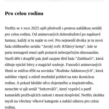
Pro celou rodinu
Netflix se v roce 2025 opět předvedl s pestrou nabídkou seriálů
pro celou rodinu. Od animovaných dobrodružství po napínavé
fantasy, každý si tu najde to své. Pro nejmenší diváky je tu nová
řada oblíbeného seriálu "
Jurský svět: Křídový kemp
", kde se
parta teenagerů musí opět postavit nebezpečným dinosaurům.
Starší děti i dospělé pak jistě zaujme třetí řada "
Zaklínače
", která
slibuje epické bitvy a magické souboje. Fanoušci animovaných
filmů se můžou těšit na novinku "
Rodinka Addamsových
", která
nabídne vtipný a mírně morbidní pohled na tuto ikonickou
rodinu. A pokud hledáte něco dojemného a inspirativního,
nenechte si ujít seriál "Srdcerváči", který vypráví o partě
kamarádů prožívajících radosti i strasti dospívání. Netflix zkrátka
myslí na všechny věkové kategorie a nabízí zábavu pro celou
rodinu.