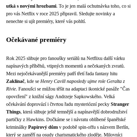
utká s novými hrozbami
. To je jen malá ochutnávka toho, co si
pro vás Netflix v roce 2025 připravil. Sledujte novinky a
nenechte si ujít premiéry, které vás pohltí.
Očekávané premiéry
Rok 2025 slibuje pro fanoušky seriálů na Netflixu další várku
napínavých příběhů, vtipných momentů a nečekaných zvratů.
Mezi nejočekávanější premiéry patří třetí řada fantasy hitu
Zaklínač
, kde se
Henry Cavill naposledy ujme role Geralta z
Rivie
. Fanoušci se můžou těšit na adaptaci ikonické pasáže "Čas
opovržení" z knižní ságy Andrzeje Sapkowského. Velká
očekávání doprovází i čtvrtou řadu mysteriózní pecky
Stranger
Things
, která slibuje ještě temnější a napínavější dobrodružství
partičky z Hawkins. Dočkáme se i návratu oblíbené španělské
kriminálky
Papírový dům
v podobě spin-offu s názvem Berlín,
který se zaměří na osudy charismatického zloděje. Milovníci