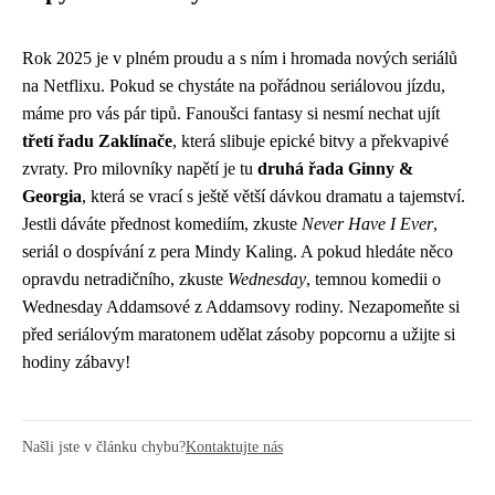
Rok 2025 je v plném proudu a s ním i hromada nových seriálů
na Netflixu. Pokud se chystáte na pořádnou seriálovou jízdu,
máme pro vás pár tipů. Fanoušci fantasy si nesmí nechat ujít
třetí řadu Zaklínače
, která slibuje epické bitvy a překvapivé
zvraty. Pro milovníky napětí je tu
druhá řada Ginny &
Georgia
, která se vrací s ještě větší dávkou dramatu a tajemství.
Jestli dáváte přednost komediím, zkuste
Never Have I Ever
,
seriál o dospívání z pera Mindy Kaling. A pokud hledáte něco
opravdu netradičního, zkuste
Wednesday
, temnou komedii o
Wednesday Addamsové z Addamsovy rodiny. Nezapomeňte si
před seriálovým maratonem udělat zásoby popcornu a užijte si
hodiny zábavy!
Našli jste v článku chybu?
Kontaktujte nás