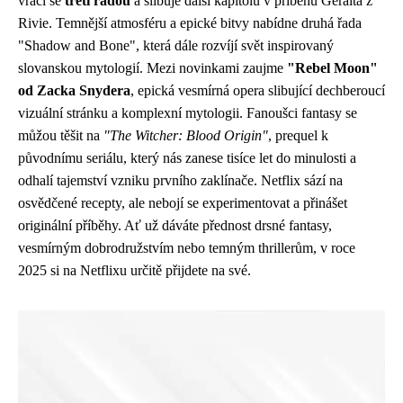
vrací se
třetí řadou
a slibuje další kapitolu v příběhu Geralta z
Rivie. Temnější atmosféru a epické bitvy nabídne druhá řada
"Shadow and Bone", která dále rozvíjí svět inspirovaný
slovanskou mytologií. Mezi novinkami zaujme
"Rebel Moon"
od Zacka Snydera
, epická vesmírná opera slibující dechberoucí
vizuální stránku a komplexní mytologii. Fanoušci fantasy se
můžou těšit na
"The Witcher: Blood Origin"
, prequel k
původnímu seriálu, který nás zanese tisíce let do minulosti a
odhalí tajemství vzniku prvního zaklínače. Netflix sází na
osvědčené recepty, ale nebojí se experimentovat a přinášet
originální příběhy. Ať už dáváte přednost drsné fantasy,
vesmírným dobrodružstvím nebo temným thrillerům, v roce
2025 si na Netflixu určitě přijdete na své.