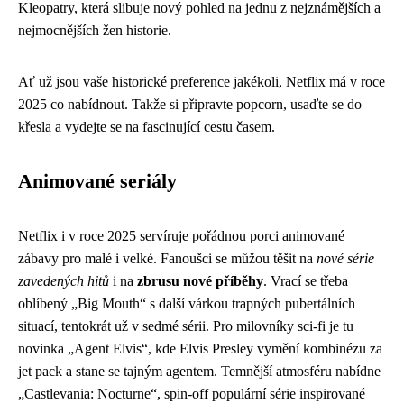
Kleopatry, která slibuje nový pohled na jednu z nejznámějších a
nejmocnějších žen historie.
Ať už jsou vaše historické preference jakékoli, Netflix má v roce
2025 co nabídnout. Takže si připravte popcorn, usaďte se do
křesla a vydejte se na fascinující cestu časem.
Animované seriály
Netflix i v roce 2025 servíruje pořádnou porci animované
zábavy pro malé i velké. Fanoušci se můžou těšit na
nové série
zavedených hitů
i na
zbrusu nové příběhy
. Vrací se třeba
oblíbený „Big Mouth“ s další várkou trapných pubertálních
situací, tentokrát už v sedmé sérii. Pro milovníky sci-fi je tu
novinka „Agent Elvis“, kde Elvis Presley vymění kombinézu za
jet pack a stane se tajným agentem. Temnější atmosféru nabídne
„Castlevania: Nocturne“, spin-off populární série inspirované