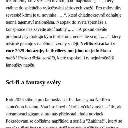
rozproudily krev v žilách diváků, patří například „…“, který
vtáhne do spletitého vyšetřování sériových vražd. Pro milovníky
severské krimi je tu novinka „…“, která chladnokrevně odhaluje
temná tajemství maloměsta. Naopak do světa špionáže a
konspirace nás zavede akcí nabitý „…“. A pokud dáváte
přednost psychologickým thrillerům, nenechte si ujít „…“, který
mistrně pracuje s napětím a zvraty v ději.
Netflix zkrátka i v
roce 2025 dokazuje, že thrillery mu jdou na jedničku
a
nabízí širokou škálu seriálů
, které uspokojí i ty nejnáročnější
fanoušky napětí.
Sci-fi a fantasy světy
Rok 2025 slibuje pro fanoušky sci-fi a fantasy na Netflixu
skutečnou hostinu. Vrací se hned několik očekávaných stálic, ale
streamovací gigant si pro nás přichystal i řadu novinek.
Pokračování se dočkáme například u seriálu "Zaklínač", který se