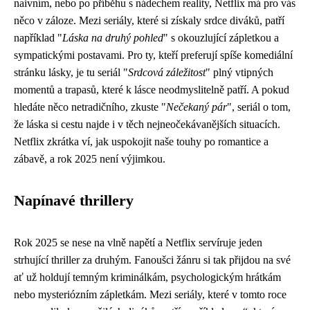
naivním, nebo po příběhu s nádechem reality, Netflix má pro vás
něco v záloze. Mezi seriály, které si získaly srdce diváků, patří
například "
Láska na druhý pohled
" s okouzlující zápletkou a
sympatickými postavami. Pro ty, kteří preferují spíše komediální
stránku lásky, je tu seriál "
Srdcová záležitost
" plný vtipných
momentů a trapasů, které k lásce neodmyslitelně patří. A pokud
hledáte něco netradičního, zkuste "
Nečekaný pár
", seriál o tom,
že láska si cestu najde i v těch nejneočekávanějších situacích.
Netflix zkrátka ví, jak uspokojit naše touhy po romantice a
zábavě, a rok 2025 není výjimkou.
Napínavé thrillery
Rok 2025 se nese na vlně napětí a Netflix servíruje jeden
strhující thriller za druhým. Fanoušci žánru si tak přijdou na své
ať už holdují temným kriminálkám, psychologickým hrátkám
nebo mysteriózním zápletkám. Mezi seriály, které v tomto roce