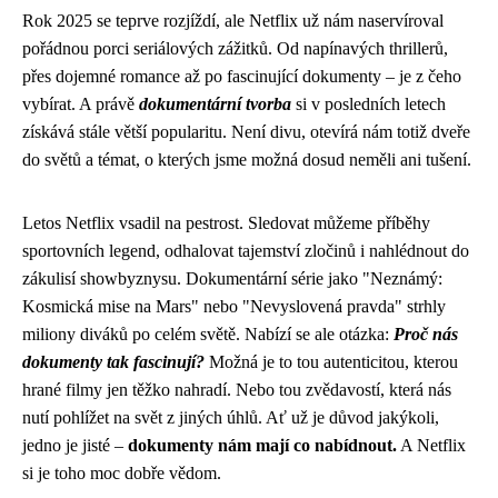
Rok 2025 se teprve rozjíždí, ale Netflix už nám naservíroval
pořádnou porci seriálových zážitků. Od napínavých thrillerů,
přes dojemné romance až po fascinující dokumenty – je z čeho
vybírat. A právě
dokumentární tvorba
si v posledních letech
získává stále větší popularitu. Není divu, otevírá nám totiž dveře
do světů a témat, o kterých jsme možná dosud neměli ani tušení.
Letos Netflix vsadil na pestrost. Sledovat můžeme příběhy
sportovních legend, odhalovat tajemství zločinů i nahlédnout do
zákulisí showbyznysu. Dokumentární série jako "Neznámý:
Kosmická mise na Mars" nebo "Nevyslovená pravda" strhly
miliony diváků po celém světě. Nabízí se ale otázka:
Proč nás
dokumenty tak fascinují?
Možná je to tou autenticitou, kterou
hrané filmy jen těžko nahradí. Nebo tou zvědavostí, která nás
nutí pohlížet na svět z jiných úhlů. Ať už je důvod jakýkoli,
jedno je jisté –
dokumenty nám mají co nabídnout.
A Netflix
si je toho moc dobře vědom.