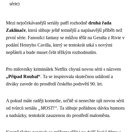
série)
Mezi nejočekávanější seriály patří rozhodně
druhá řada
Zaklínače
, která slibuje ještě temnější a napínavější příběh než
první série. Fanoušci fantasy se můžou těšit na Geralta z Rivie v
podání Henryho Cavilla, který se tentokrát utká s novými
nepřáteli a bude muset čelit těžkým rozhodnutím.
Pro milovníky kriminálek Netflix chystá novou sérii s názvem
„Případ Roubal“
. Ta se inspirovala skutečnou událostí a
diváky zavede do prostředí českého podsvětí 90. let.
A pokud máte raději komedie, určitě si nenechte ujít novou sérii
od tvůrců seriálu
„MOST!“
. Ta slibuje pořádnou dávku humoru
a nadsázky, tentokrát zasazenou do prostředí maloměsta.