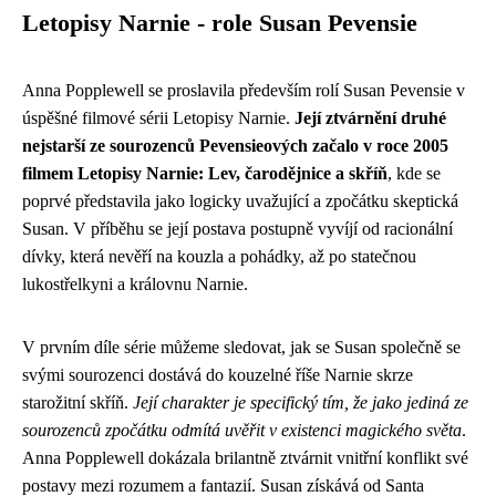
Letopisy Narnie - role Susan Pevensie
Anna Popplewell se proslavila především rolí Susan Pevensie v
úspěšné filmové sérii Letopisy Narnie.
Její ztvárnění druhé
nejstarší ze sourozenců Pevensieových začalo v roce 2005
filmem Letopisy Narnie: Lev, čarodějnice a skříň
, kde se
poprvé představila jako logicky uvažující a zpočátku skeptická
Susan. V příběhu se její postava postupně vyvíjí od racionální
dívky, která nevěří na kouzla a pohádky, až po statečnou
lukostřelkyni a královnu Narnie.
V prvním díle série můžeme sledovat, jak se Susan společně se
svými sourozenci dostává do kouzelné říše Narnie skrze
starožitní skříň.
Její charakter je specifický tím, že jako jediná ze
sourozenců zpočátku odmítá uvěřit v existenci magického světa
.
Anna Popplewell dokázala brilantně ztvárnit vnitřní konflikt své
postavy mezi rozumem a fantazií. Susan získává od Santa