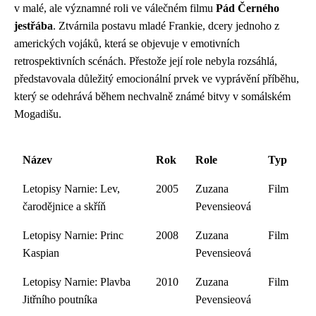
v malé, ale významné roli ve válečném filmu
Pád Černého
jestřába
. Ztvárnila postavu mladé Frankie, dcery jednoho z
amerických vojáků, která se objevuje v emotivních
retrospektivních scénách. Přestože její role nebyla rozsáhlá,
představovala důležitý emocionální prvek ve vyprávění příběhu,
který se odehrává během nechvalně známé bitvy v somálském
Mogadišu.
Název
Rok
Role
Typ
Letopisy Narnie: Lev,
2005
Zuzana
Film
čarodějnice a skříň
Pevensieová
Letopisy Narnie: Princ
2008
Zuzana
Film
Kaspian
Pevensieová
Letopisy Narnie: Plavba
2010
Zuzana
Film
Jitřního poutníka
Pevensieová