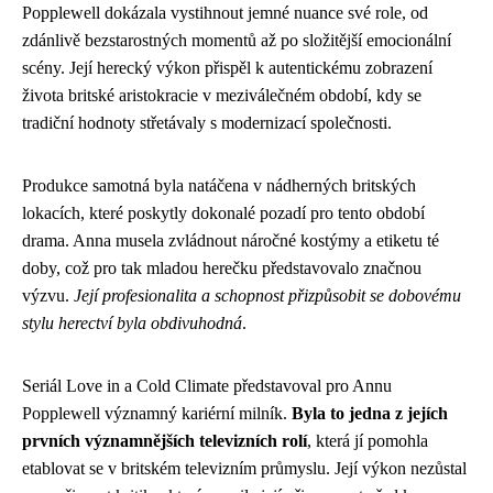
Popplewell dokázala vystihnout jemné nuance své role, od
zdánlivě bezstarostných momentů až po složitější emocionální
scény. Její herecký výkon přispěl k autentickému zobrazení
života britské aristokracie v meziválečném období, kdy se
tradiční hodnoty střetávaly s modernizací společnosti.
Produkce samotná byla natáčena v nádherných britských
lokacích, které poskytly dokonalé pozadí pro tento období
drama. Anna musela zvládnout náročné kostýmy a etiketu té
doby, což pro tak mladou herečku představovalo značnou
výzvu.
Její profesionalita a schopnost přizpůsobit se dobovému
stylu herectví byla obdivuhodná
.
Seriál Love in a Cold Climate představoval pro Annu
Popplewell významný kariérní milník.
Byla to jedna z jejích
prvních významnějších televizních rolí
, která jí pomohla
etablovat se v britském televizním průmyslu. Její výkon nezůstal