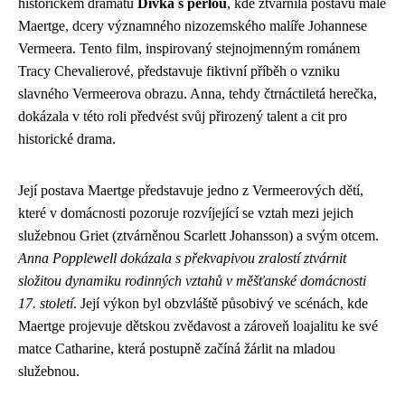
historickém dramatu
Dívka s perlou
, kde ztvárnila postavu malé
Maertge, dcery významného nizozemského malíře Johannese
Vermeera. Tento film, inspirovaný stejnojmenným románem
Tracy Chevalierové, představuje fiktivní příběh o vzniku
slavného Vermeerova obrazu. Anna, tehdy čtrnáctiletá herečka,
dokázala v této roli předvést svůj přirozený talent a cit pro
historické drama.
Její postava Maertge představuje jedno z Vermeerových dětí,
které v domácnosti pozoruje rozvíjející se vztah mezi jejich
služebnou Griet (ztvárněnou Scarlett Johansson) a svým otcem.
Anna Popplewell dokázala s překvapivou zralostí ztvárnit
složitou dynamiku rodinných vztahů v měšťanské domácnosti
17. století
. Její výkon byl obzvláště působivý ve scénách, kde
Maertge projevuje dětskou zvědavost a zároveň loajalitu ke své
matce Catharine, která postupně začíná žárlit na mladou
služebnou.