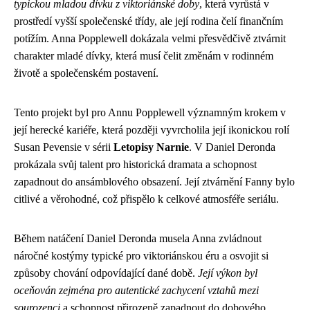
typickou mladou dívku z viktoriánské doby
, která vyrůstá v
prostředí vyšší společenské třídy, ale její rodina čelí finančním
potížím. Anna Popplewell dokázala velmi přesvědčivě ztvárnit
charakter mladé dívky, která musí čelit změnám v rodinném
životě a společenském postavení.
Tento projekt byl pro Annu Popplewell významným krokem v
její herecké kariéře, která později vyvrcholila její ikonickou rolí
Susan Pevensie v sérii
Letopisy Narnie
. V Daniel Deronda
prokázala svůj talent pro historická dramata a schopnost
zapadnout do ansámblového obsazení. Její ztvárnění Fanny bylo
citlivé a věrohodné, což přispělo k celkové atmosféře seriálu.
Během natáčení Daniel Deronda musela Anna zvládnout
náročné kostýmy typické pro viktoriánskou éru a osvojit si
způsoby chování odpovídající dané době.
Její výkon byl
oceňován zejména pro autentické zachycení vztahů mezi
sourozenci
a schopnost přirozeně zapadnout do dobového