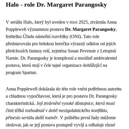
Halo - role Dr. Margaret Parangosky
V seriálu Halo, který byl uveden v roce 2025, ztvárnila Anna
Popplewell významnou postavu
Dr. Margaret Parangosky
,
ředitelku Úřadu námořní rozvědky (ONI). Tato role
představovala pro britskou herečku výrazný odklon od jejích
předchozích fantasy rolí, zejména Susan Pevensie z Letopisů
Narnie. Dr. Parangosky je komplexní a morálně ambivalentní
postava, která stojí v čele tajné organizace dohlížející na
program Spartan.
Anna Popplewell dokázala do této role vnést potřebnou autoritu
a chladnou vypočítavost, která je pro postavu Dr. Parangosky
charakteristická.
Její ztvárnění vysoké důstojnice, která musí
činit těžká rozhodnutí v době mezigalaktického konfliktu,
přineslo seriálu další rozměr
. V průběhu první řady můžeme
sledovat, jak se její postava postupně vyvíjí a odhaluje různé