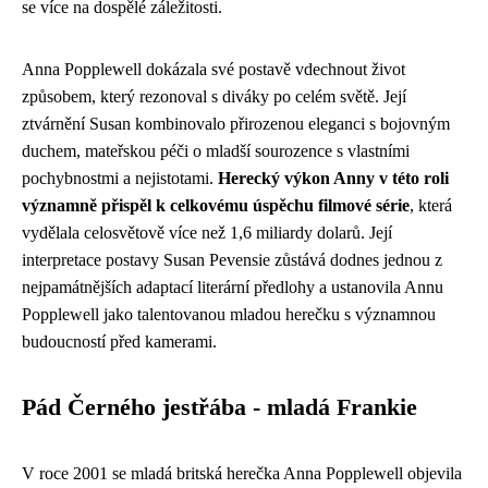
se více na dospělé záležitosti.
Anna Popplewell dokázala své postavě vdechnout život
způsobem, který rezonoval s diváky po celém světě. Její
ztvárnění Susan kombinovalo přirozenou eleganci s bojovným
duchem, mateřskou péči o mladší sourozence s vlastními
pochybnostmi a nejistotami.
Herecký výkon Anny v této roli
významně přispěl k celkovému úspěchu filmové série
, která
vydělala celosvětově více než 1,6 miliardy dolarů. Její
interpretace postavy Susan Pevensie zůstává dodnes jednou z
nejpamátnějších adaptací literární předlohy a ustanovila Annu
Popplewell jako talentovanou mladou herečku s významnou
budoucností před kamerami.
Pád Černého jestřába - mladá Frankie
V roce 2001 se mladá britská herečka Anna Popplewell objevila