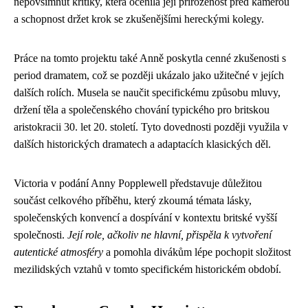
nepovšimnut kritiky, která ocenila její přirozenost před kamerou
a schopnost držet krok se zkušenějšími hereckými kolegy.
Práce na tomto projektu také Anně poskytla cenné zkušenosti s
period dramatem, což se později ukázalo jako užitečné v jejích
dalších rolích. Musela se naučit specifickému způsobu mluvy,
držení těla a společenského chování typického pro britskou
aristokracii 30. let 20. století. Tyto dovednosti později využila v
dalších historických dramatech a adaptacích klasických děl.
Victoria v podání Anny Popplewell představuje důležitou
součást celkového příběhu, který zkoumá témata lásky,
společenských konvencí a dospívání v kontextu britské vyšší
společnosti.
Její role, ačkoliv ne hlavní, přispěla k vytvoření
autentické atmosféry
a pomohla divákům lépe pochopit složitost
mezilidských vztahů v tomto specifickém historickém období.