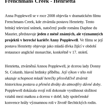
Frenchmans Creek - Henrietta
Anna Popplewell se v roce 2008 objevila v dramatickém filmu
Frenchmans Creek, kde ztvárnila postavu Henrietty. Tento
britský televizní snímek, natočený podle románu Daphne du
Maurier, představuje
jeden z méně známých, ale významných
projektů v herecké kariéře Anny Popplewell
. Ve filmu se její
postava Henrietty objevuje jako mladá dívka žijící v období
restaurace anglické monarchie, konkrétně v 17. století.
Henrietta, ztvárněná Annou Popplewell, je dcerou lady Donny
St. Columb, hlavní hrdinky příběhu.
Její výkon v této roli
ukazuje schopnost mladé herečky přesvědčivě ztvárnit
historickou postavu a přenést diváky do atmosféry dávné doby
.
Popplewell dokázala svojí rolí dokonale vystihnout složitost
vztahů mezi matkou a dcerou v době, kdy společenské
konvence hrály významnou roli v životě šlechtických rodin.