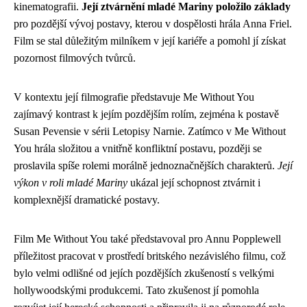
kinematografii.
Její ztvárnění mladé Mariny položilo základy
pro pozdější vývoj postavy, kterou v dospělosti hrála Anna Friel.
Film se stal důležitým milníkem v její kariéře a pomohl jí získat
pozornost filmových tvůrců.
V kontextu její filmografie představuje Me Without You
zajímavý kontrast k jejím pozdějším rolím, zejména k postavě
Susan Pevensie v sérii Letopisy Narnie. Zatímco v Me Without
You hrála složitou a vnitřně konfliktní postavu, později se
proslavila spíše rolemi morálně jednoznačnějších charakterů.
Její
výkon v roli mladé Mariny
ukázal její schopnost ztvárnit i
komplexnější dramatické postavy.
Film Me Without You také představoval pro Annu Popplewell
příležitost pracovat v prostředí britského nezávislého filmu, což
bylo velmi odlišné od jejích pozdějších zkušeností s velkými
hollywoodskými produkcemi. Tato zkušenost jí pomohla