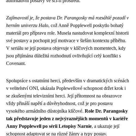
autoritativní postavy ve sci-fi prostředí.
Zajímavostí je, že postava Dr. Parangosky má rozsáhlé pozadí v
herním univerzu Halo
, což Anně Popplewell poskytlo bohatý
materiál pro přípravu role. Musela nastudovat komplexní historii
své postavy a pochopit její motivace v širším kontextu příběhu.
V seriálu se její postava objevuje v klíčových momentech, kdy
jsou přijímána důležitá rozhodnutí ovlivňující celý konflikt s
Covenant.
Spolupráce s ostatními herci, především v dramatických scénách
v velitelství ONI, ukázala Poplewellové schopnost držet krok i
se zkušenými televizními herci. Její přítomnost na obrazovce
vždy přináší napětí a důvěryhodnost, což je pro postavu
vysokého armádního důstojníka klíčové.
Role Dr. Parangosky
tak představuje jeden z nejvýraznějších momentů v kariéře
Anny Popplewell po sérii Letopisy Narnie
, a ukazuje její
schopnost adaptovat se na různé žánry a typy postav.