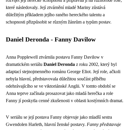
rozvíjet její herecké schopnosti a připravila ji na různorodé role,
které následovaly. Její ztvárnění mladé Mariny zůstává
důležitým příkladem jejího raného hereckého talentu a
schopnosti přizpůsobit se různým žánrům a typům postav.
Daniel Deronda - Fanny Davilow
Anna Popplewell ztvárnila postavu Fanny Davilow v
dramatickém seriálu
Daniel Deronda
z roku 2002, který byl
adaptací stejnojmenného románu George Eliot. Její role, ačkoli
nebyla hlavní, představovala důležitou součást příběhu
odehrávajícího se ve viktoriánské Anglii. V tomto období se
Anna teprve začínala prosazovat jako mladá herečka a role
Fanny jí poskytla cenné zkušenosti v oblasti kostýmních dramat.
V seriálu se její postava Fanny objevuje jako mladší sestra
Gwendolen Harleth, hlavní ženské postavy.
Fanny představuje