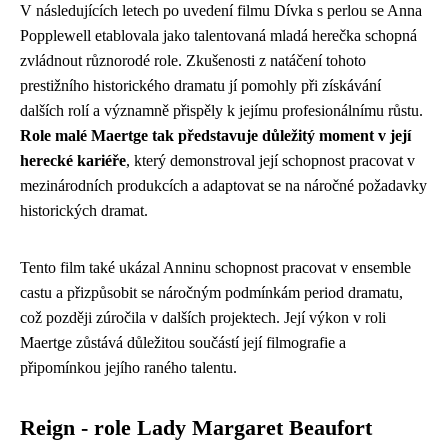
V následujících letech po uvedení filmu Dívka s perlou se Anna
Popplewell etablovala jako talentovaná mladá herečka schopná
zvládnout různorodé role. Zkušenosti z natáčení tohoto
prestižního historického dramatu jí pomohly při získávání
dalších rolí a významně přispěly k jejímu profesionálnímu růstu.
Role malé Maertge tak představuje důležitý moment v její
herecké kariéře
, který demonstroval její schopnost pracovat v
mezinárodních produkcích a adaptovat se na náročné požadavky
historických dramat.
Tento film také ukázal Anninu schopnost pracovat v ensemble
castu a přizpůsobit se náročným podmínkám period dramatu,
což později zúročila v dalších projektech. Její výkon v roli
Maertge zůstává důležitou součástí její filmografie a
připomínkou jejího raného talentu.
Reign - role Lady Margaret Beaufort