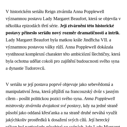
V historickém seriálu Reign ztvárnila Anna Popplewell
významnou postavu Lady Margaret Beaufort, která se objevila v
několika epizodách třetí série.
Její ztvárnění této historické
postavy přineslo seriálu nový rozměr dramatičnosti a intrik
.
Lady Margaret Beaufort byla matkou krále Jindřicha VII. a
významnou postavou války růží. Anna Popplewell dokázala
vystihnout komplexní charakter této ambiciózní šlechtičny, která
byla ochotna udělat cokoli pro zajištění budoucnosti svého syna
a dynastie Tudorovců.
V seriálu se její postava poprvé objevuje jako sebevědomá a
manipulativní žena, která přijíždí na francouzský dvůr s jasným
cílem - posílit politickou pozici svého syna.
Anna Popplewell
mistrovsky ztvárnila dvojakost své postavy
, kdy na jedné straně
působí jako oddaná křesťanka a na straně druhé neváhá využít
jakýchkoliv prostředků k dosažení svých cílů. Její herecký
výkon byl particularly působivý ve scénách, kde Lady Margaret