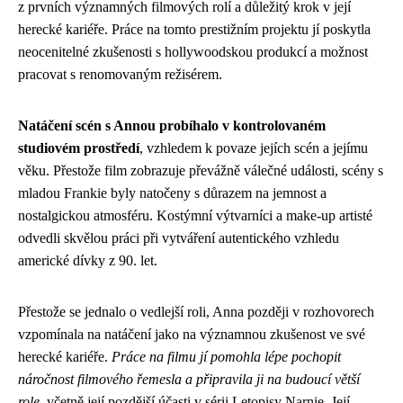
z prvních významných filmových rolí a důležitý krok v její
herecké kariéře. Práce na tomto prestižním projektu jí poskytla
neocenitelné zkušenosti s hollywoodskou produkcí a možnost
pracovat s renomovaným režisérem.
Natáčení scén s Annou probíhalo v kontrolovaném
studiovém prostředí
, vzhledem k povaze jejích scén a jejímu
věku. Přestože film zobrazuje převážně válečné události, scény s
mladou Frankie byly natočeny s důrazem na jemnost a
nostalgickou atmosféru. Kostýmní výtvarníci a make-up artisté
odvedli skvělou práci při vytváření autentického vzhledu
americké dívky z 90. let.
Přestože se jednalo o vedlejší roli, Anna později v rozhovorech
vzpomínala na natáčení jako na významnou zkušenost ve své
herecké kariéře.
Práce na filmu jí pomohla lépe pochopit
náročnost filmového řemesla a připravila ji na budoucí větší
role
, včetně její pozdější účasti v sérii Letopisy Narnie. Její