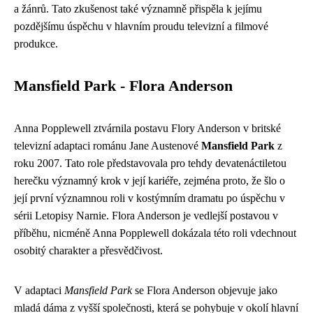
a žánrů. Tato zkušenost také významně přispěla k jejímu
pozdějšímu úspěchu v hlavním proudu televizní a filmové
produkce.
Mansfield Park - Flora Anderson
Anna Popplewell ztvárnila postavu Flory Anderson v britské
televizní adaptaci románu Jane Austenové
Mansfield Park
z
roku 2007. Tato role představovala pro tehdy devatenáctiletou
herečku významný krok v její kariéře, zejména proto, že šlo o
její první významnou roli v kostýmním dramatu po úspěchu v
sérii Letopisy Narnie. Flora Anderson je vedlejší postavou v
příběhu, nicméně Anna Popplewell dokázala této roli vdechnout
osobitý charakter a přesvědčivost.
V adaptaci
Mansfield Park
se Flora Anderson objevuje jako
mladá dáma z vyšší společnosti, která se pohybuje v okolí hlavní