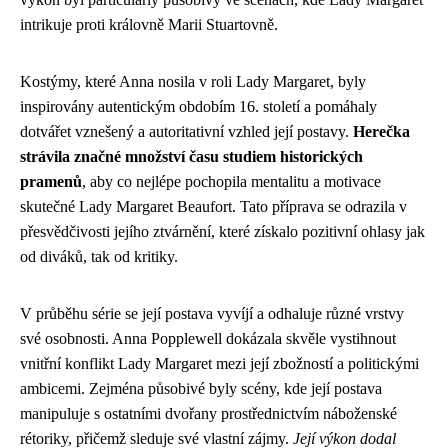
intrikuje proti královně Marii Stuartovně.
Kostýmy, které Anna nosila v roli Lady Margaret, byly
inspirovány autentickým obdobím 16. století a pomáhaly
dotvářet vznešený a autoritativní vzhled její postavy.
Herečka
strávila značné množství času studiem historických
pramenů
, aby co nejlépe pochopila mentalitu a motivace
skutečné Lady Margaret Beaufort. Tato příprava se odrazila v
přesvědčivosti jejího ztvárnění, které získalo pozitivní ohlasy jak
od diváků, tak od kritiky.
V průběhu série se její postava vyvíjí a odhaluje různé vrstvy
své osobnosti. Anna Popplewell dokázala skvěle vystihnout
vnitřní konflikt Lady Margaret mezi její zbožností a politickými
ambicemi. Zejména působivé byly scény, kde její postava
manipuluje s ostatními dvořany prostřednictvím náboženské
rétoriky, přičemž sleduje své vlastní zájmy.
Její výkon dodal