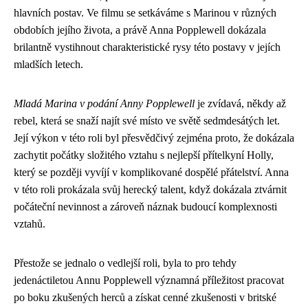
hlavních postav. Ve filmu se setkáváme s Marinou v různých
obdobích jejího života, a právě Anna Popplewell dokázala
brilantně vystihnout charakteristické rysy této postavy v jejích
mladších letech.
Mladá Marina v podání Anny Popplewell
je zvídavá, někdy až
rebel, která se snaží najít své místo ve světě sedmdesátých let.
Její výkon v této roli byl přesvědčivý zejména proto, že dokázala
zachytit počátky složitého vztahu s nejlepší přítelkyní Holly,
který se později vyvíjí v komplikované dospělé přátelství. Anna
v této roli prokázala svůj herecký talent, když dokázala ztvárnit
počáteční nevinnost a zároveň náznak budoucí komplexnosti
vztahů.
Přestože se jednalo o vedlejší roli, byla to pro tehdy
jedenáctiletou Annu Popplewell významná příležitost pracovat
po boku zkušených herců a získat cenné zkušenosti v britské