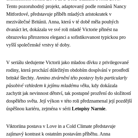
Tento pozoruhodný projekt, adaptovaný podle románů Nancy
Mitfordové, představuje příběh mladých aristokratek v
meziválečné Británii. Anna, která v té době měla pouhých
dvanáct let, dokázala ve své roli mladé Victorie přinést na
obrazovku přirozenou eleganci a sofistikovanost typickou pro
vyšší společenské vrstvy té doby.
V seriálu sledujeme Victorii jako mladou dívku z privilegované
rodiny, která prochází důležitým obdobím dospívání v prostředí
britské šlechty.
Annino ztvárnění této postavy bylo particularly
působivé vzhledem k jejímu mladému věku
, kdy dokázala
zachytit jak nevinnost dětství, tak postupné prozření do složitostí
dospělého světa. Její výkon v této roli předznamenal její pozdější
úspěšnou kariéru, zejména v sérii
Letopisy Narnie
.
Viktoriina postava v Love in a Cold Climate představuje
zajímavý kontrast k ostatním postavám příběhu. Anna