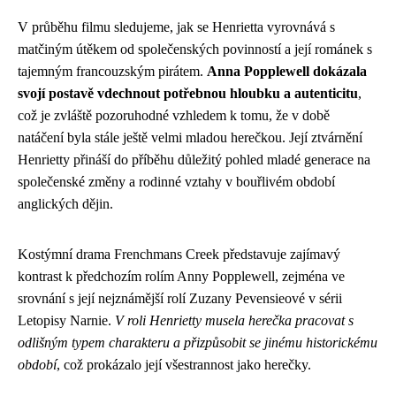
V průběhu filmu sledujeme, jak se Henrietta vyrovnává s
matčiným útěkem od společenských povinností a její románek s
tajemným francouzským pirátem.
Anna Popplewell dokázala
svojí postavě vdechnout potřebnou hloubku a autenticitu
,
což je zvláště pozoruhodné vzhledem k tomu, že v době
natáčení byla stále ještě velmi mladou herečkou. Její ztvárnění
Henrietty přináší do příběhu důležitý pohled mladé generace na
společenské změny a rodinné vztahy v bouřlivém období
anglických dějin.
Kostýmní drama Frenchmans Creek představuje zajímavý
kontrast k předchozím rolím Anny Popplewell, zejména ve
srovnání s její nejznámější rolí Zuzany Pevensieové v sérii
Letopisy Narnie.
V roli Henrietty musela herečka pracovat s
odlišným typem charakteru a přizpůsobit se jinému historickému
období
, což prokázalo její všestrannost jako herečky.