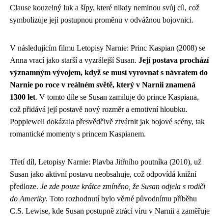
Clause kouzelný luk a šípy, které nikdy neminou svůj cíl, což
symbolizuje její postupnou proměnu v odvážnou bojovnici.
V následujícím filmu Letopisy Narnie: Princ Kaspian (2008) se
Anna vrací jako starší a vyzrálejší Susan.
Její postava prochází
významným vývojem, když se musí vyrovnat s návratem do
Narnie po roce v reálném světě, který v Narnii znamená
1300 let
. V tomto díle se Susan zamiluje do prince Kaspiana,
což přidává její postavě nový rozměr a emotivní hloubku.
Popplewell dokázala přesvědčivě ztvárnit jak bojové scény, tak
romantické momenty s princem Kaspianem.
Třetí díl, Letopisy Narnie: Plavba Jitřního poutníka (2010), už
Susan jako aktivní postavu neobsahuje, což odpovídá knižní
předloze.
Je zde pouze krátce zmíněno, že Susan odjela s rodiči
do Ameriky
. Toto rozhodnutí bylo věrné původnímu příběhu
C.S. Lewise, kde Susan postupně ztrácí víru v Narnii a zaměřuje