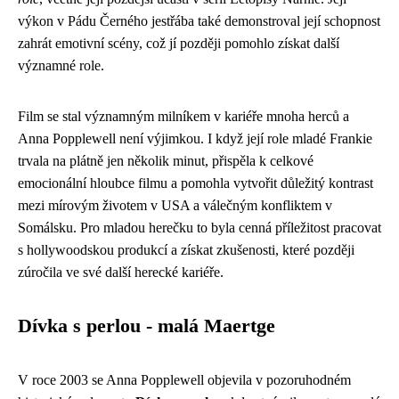
výkon v Pádu Černého jestřába také demonstroval její schopnost
zahrát emotivní scény, což jí později pomohlo získat další
významné role.
Film se stal významným milníkem v kariéře mnoha herců a
Anna Popplewell není výjimkou. I když její role mladé Frankie
trvala na plátně jen několik minut, přispěla k celkové
emocionální hloubce filmu a pomohla vytvořit důležitý kontrast
mezi mírovým životem v USA a válečným konfliktem v
Somálsku. Pro mladou herečku to byla cenná příležitost pracovat
s hollywoodskou produkcí a získat zkušenosti, které později
zúročila ve své další herecké kariéře.
Dívka s perlou - malá Maertge
V roce 2003 se Anna Popplewell objevila v pozoruhodném