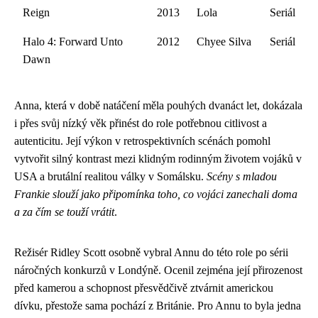
Reign
2013
Lola
Seriál
Halo 4: Forward Unto
2012
Chyee Silva
Seriál
Dawn
Anna, která v době natáčení měla pouhých dvanáct let, dokázala
i přes svůj nízký věk přinést do role potřebnou citlivost a
autenticitu. Její výkon v retrospektivních scénách pomohl
vytvořit silný kontrast mezi klidným rodinným životem vojáků v
USA a brutální realitou války v Somálsku.
Scény s mladou
Frankie slouží jako připomínka toho, co vojáci zanechali doma
a za čím se touží vrátit
.
Režisér Ridley Scott osobně vybral Annu do této role po sérii
náročných konkurzů v Londýně. Ocenil zejména její přirozenost
před kamerou a schopnost přesvědčivě ztvárnit americkou
dívku, přestože sama pochází z Británie. Pro Annu to byla jedna