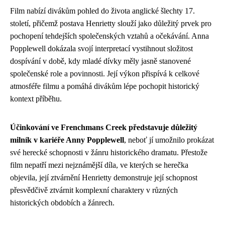
Film nabízí divákům pohled do života anglické šlechty 17.
století, přičemž postava Henrietty slouží jako důležitý prvek pro
pochopení tehdejších společenských vztahů a očekávání. Anna
Popplewell dokázala svojí interpretací vystihnout složitost
dospívání v době, kdy mladé dívky měly jasně stanovené
společenské role a povinnosti. Její výkon přispívá k celkové
atmosféře filmu a pomáhá divákům lépe pochopit historický
kontext příběhu.
Účinkování ve Frenchmans Creek představuje důležitý
milník v kariéře Anny Popplewell
, neboť jí umožnilo prokázat
své herecké schopnosti v žánru historického dramatu. Přestože
film nepatří mezi nejznámější díla, ve kterých se herečka
objevila, její ztvárnění Henrietty demonstruje její schopnost
přesvědčivě ztvárnit komplexní charaktery v různých
historických obdobích a žánrech.