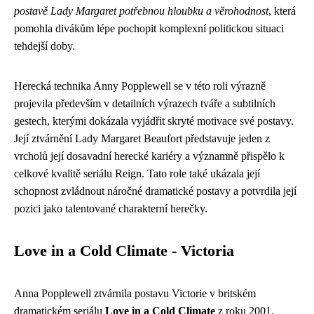
postavě Lady Margaret potřebnou hloubku a věrohodnost
, která
pomohla divákům lépe pochopit komplexní politickou situaci
tehdejší doby.
Herecká technika Anny Popplewell se v této roli výrazně
projevila především v detailních výrazech tváře a subtilních
gestech, kterými dokázala vyjádřit skryté motivace své postavy.
Její ztvárnění Lady Margaret Beaufort představuje jeden z
vrcholů její dosavadní herecké kariéry a významně přispělo k
celkové kvalitě seriálu Reign. Tato role také ukázala její
schopnost zvládnout náročné dramatické postavy a potvrdila její
pozici jako talentované charakterní herečky.
Love in a Cold Climate - Victoria
Anna Popplewell ztvárnila postavu Victorie v britském
dramatickém seriálu
Love in a Cold Climate
z roku 2001.