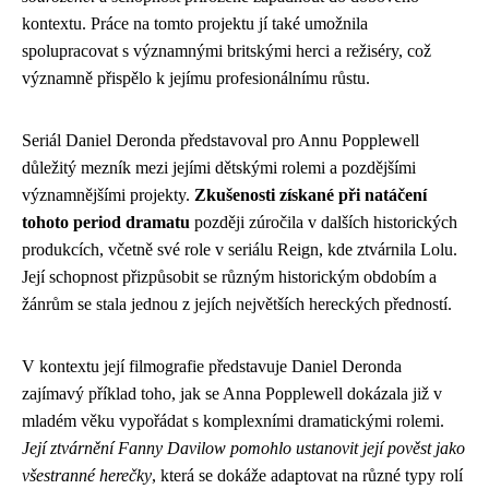
kontextu. Práce na tomto projektu jí také umožnila
spolupracovat s významnými britskými herci a režiséry, což
významně přispělo k jejímu profesionálnímu růstu.
Seriál Daniel Deronda představoval pro Annu Popplewell
důležitý mezník mezi jejími dětskými rolemi a pozdějšími
významnějšími projekty.
Zkušenosti získané při natáčení
tohoto period dramatu
později zúročila v dalších historických
produkcích, včetně své role v seriálu Reign, kde ztvárnila Lolu.
Její schopnost přizpůsobit se různým historickým obdobím a
žánrům se stala jednou z jejích největších hereckých předností.
V kontextu její filmografie představuje Daniel Deronda
zajímavý příklad toho, jak se Anna Popplewell dokázala již v
mladém věku vypořádat s komplexními dramatickými rolemi.
Její ztvárnění Fanny Davilow pomohlo ustanovit její pověst jako
všestranné herečky
, která se dokáže adaptovat na různé typy rolí