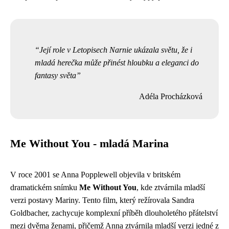
Její role v Letopisech Narnie ukázala světu, že i
mladá herečka může přinést hloubku a eleganci do
fantasy světa
Adéla Procházková
Me Without You - mladá Marina
V roce 2001 se Anna Popplewell objevila v britském
dramatickém snímku
Me Without You
, kde ztvárnila mladší
verzi postavy Mariny. Tento film, který režírovala Sandra
Goldbacher, zachycuje komplexní příběh dlouholetého přátelství
mezi dvěma ženami, přičemž Anna ztvárnila mladší verzi jedné z