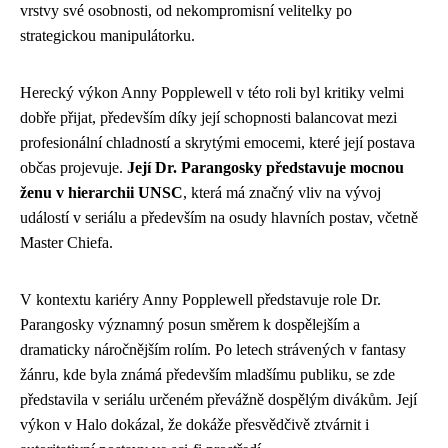
vrstvy své osobnosti, od nekompromisní velitelky po
strategickou manipulátorku.
Herecký výkon Anny Popplewell v této roli byl kritiky velmi
dobře přijat, především díky její schopnosti balancovat mezi
profesionální chladností a skrytými emocemi, které její postava
občas projevuje.
Její Dr. Parangosky představuje mocnou
ženu v hierarchii UNSC
, která má značný vliv na vývoj
událostí v seriálu a především na osudy hlavních postav, včetně
Master Chiefa.
V kontextu kariéry Anny Popplewell představuje role Dr.
Parangosky významný posun směrem k dospělejším a
dramaticky náročnějším rolím. Po letech strávených v fantasy
žánru, kde byla známá především mladšímu publiku, se zde
představila v seriálu určeném převážně dospělým divákům. Její
výkon v Halo dokázal, že dokáže přesvědčivě ztvárnit i