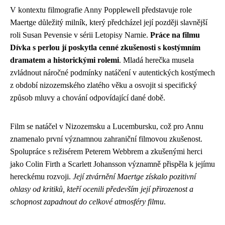
V kontextu filmografie Anny Popplewell představuje role
Maertge důležitý milník, který předcházel její později slavnější
roli Susan Pevensie v sérii Letopisy Narnie.
Práce na filmu
Dívka s perlou jí poskytla cenné zkušenosti s kostýmním
dramatem a historickými rolemi
. Mladá herečka musela
zvládnout náročné podmínky natáčení v autentických kostýmech
z období nizozemského zlatého věku a osvojit si specifický
způsob mluvy a chování odpovídající dané době.
Film se natáčel v Nizozemsku a Lucembursku, což pro Annu
znamenalo první významnou zahraniční filmovou zkušenost.
Spolupráce s režisérem Peterem Webbrem a zkušenými herci
jako Colin Firth a Scarlett Johansson významně přispěla k jejímu
hereckému rozvoji.
Její ztvárnění Maertge získalo pozitivní
ohlasy od kritiků, kteří ocenili především její přirozenost a
schopnost zapadnout do celkové atmosféry filmu
.