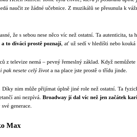
 nedá naučit ze žádné učebnice. Z muzikálů se přesunula k vá
sné, že s sebou nese něco víc než ostatní. Ta autenticita, ta 
a to diváci prostě poznají
, ať už sedí v hledišti nebo kouk
erců z televize nemá – pevný řemeslný základ. Když nemůžete
i pak nesete celý život
a na place jste prostě o třídu jinde.
íky nim může přijímat úplně jiné role než ostatní. Ta fyzick
netančí ani nezpívá.
Broadway jí dal víc než jen začátek kar
 své generace.
ako Max