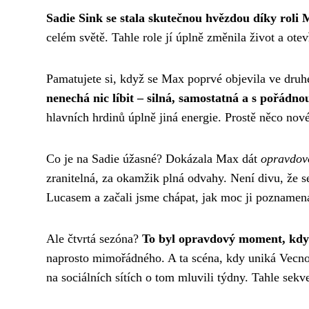
Sadie Sink se stala skutečnou hvězdou díky roli
celém světě. Tahle role jí úplně změnila život a ote
Pamatujete si, když se Max poprvé objevila ve druhé
nenechá nic líbit – silná, samostatná a s pořádno
hlavních hrdinů úplně jiná energie. Prostě něco nové
Co je na Sadie úžasné? Dokázala Max dát
opravdov
zranitelná, za okamžik plná odvahy. Není divu, že se
Lucasem a začali jsme chápat, jak moc ji poznamen
Ale čtvrtá sezóna?
To byl opravdový moment, kdy S
naprosto mimořádného. A ta scéna, kdy uniká Vecnov
na sociálních sítích o tom mluvili týdny. Tahle sek