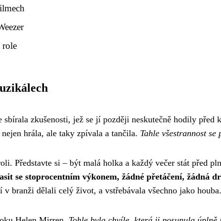
filmech
Weezer
 role
uzikálech
e sbírala zkušenosti, jež se jí později neskutečně hodily před
ejen hrála, ale taky zpívala a tančila.
Tahle všestrannost se 
li. Představte si – být malá holka a každý večer stát před pl
asit se stoprocentním výkonem, žádné přetáčení, žádná d
ří v branži dělali celý život, a vstřebávala všechno jako houba
 boku Helen Mirren.
Tohle byla chvíle, která ji posunula úplně 