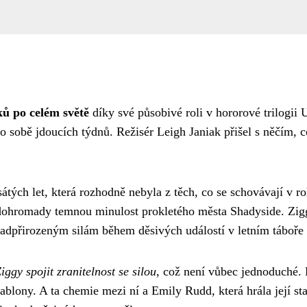
ků po celém světě
díky své působivé roli v hororové trilogii U
po sobě jdoucích týdnů. Režisér Leigh Janiak přišel s něčím, c
ých let, která rozhodně nebyla z těch, co se schovávají v r
dohromady temnou minulost prokletého města Shadyside. Zigg
nadpřirozeným silám během děsivých událostí v letním táboře
ggy spojit zranitelnost se silou
, což není vůbec jednoduché. 
šablony. A ta chemie mezi ní a Emily Rudd, která hrála její st