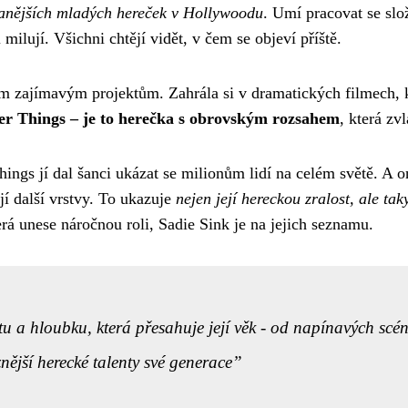
danějších mladých hereček v Hollywoodu
. Umí pracovat se sl
i milují. Všichni chtějí vidět, v čem se objeví příště.
ím zajímavým projektům. Zahrála si v dramatických filmech, k
ger Things – je to herečka s obrovským rozsahem
, která zv
hings jí dal šanci ukázat se milionům lidí na celém světě. A o
jí další vrstvy. To ukazuje
nejen její hereckou zralost, ale ta
erá unese náročnou roli, Sadie Sink je na jejich seznamu.
itu a hloubku, která přesahuje její věk - od napínavých s
nější herecké talenty své generace