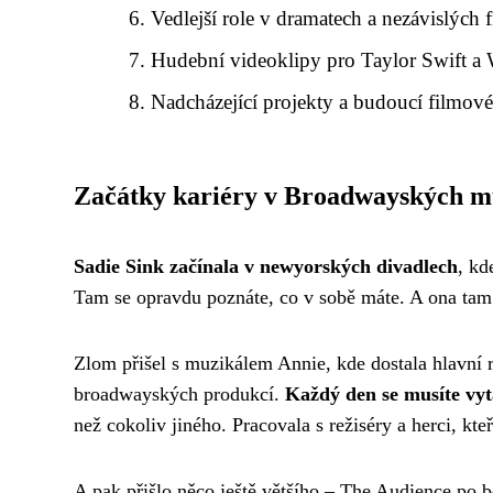
Vedlejší role v dramatech a nezávislých 
Hudební videoklipy pro Taylor Swift a 
Nadcházející projekty a budoucí filmové
Začátky kariéry v Broadwayských m
Sadie Sink začínala v newyorských divadlech
, kd
Tam se opravdu poznáte, co v sobě máte. A ona tam n
Zlom přišel s muzikálem Annie, kde dostala hlavní ro
broadwayských produkcí.
Každý den se musíte vyt
než cokoliv jiného. Pracovala s režiséry a herci, kte
A pak přišlo něco ještě většího – The Audience po