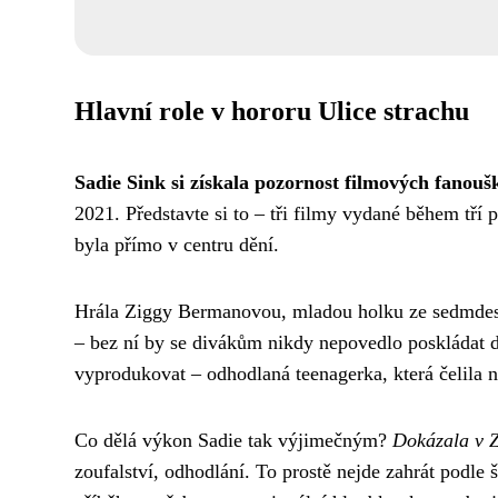
Hlavní role v hororu Ulice strachu
Sadie Sink si získala pozornost filmových fanouš
2021. Představte si to – tři filmy vydané během tří 
byla přímo v centru dění.
Hrála Ziggy Bermanovou, mladou holku ze sedmdesát
– bez ní by se divákům nikdy nepovedlo poskládat 
vyprodukovat – odhodlaná teenagerka, která čelila 
Co dělá výkon Sadie tak výjimečným?
Dokázala v Zi
zoufalství, odhodlání. To prostě nejde zahrát podle 