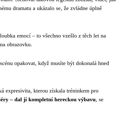
žnému dramatu a ukázalo se, že zvládne úplně
hloubka emocí – to všechno vzešlo z těch let na
á na obrazovku.
 scénu opakovat, když musíte být dokonalá hned
á expresivita, kterou získala tréninkem pro
iéry – dal jí kompletní hereckou výbavu
, se