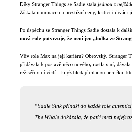
Díky Stranger Things se Sadie stala
jednou z nejžá
Získala nominace na prestižní ceny, kritici i diváci j
Po úspěchu se Stranger Things Sadie dostala k dalš
nová role potvrzuje, že není jen „holka ze Stran
Vliv role Max na její kariéru? Obrovský. Stranger T
přidávala k postavě něco nového, rostla s ní, dávala 
režiséři o ní vědí – když hledají mladou herečku, kt
Sadie Sink přináší do každé role autentic
The Whale dokázala, že patří mezi nejvýraz