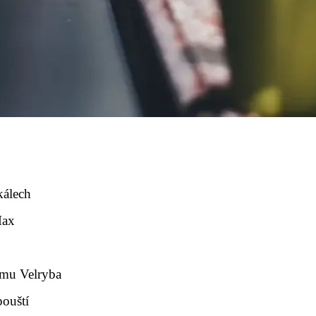
kálech
Max
lmu Velryba
pouští