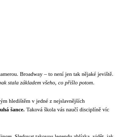
 kamerou. Broadway – to není jen tak nějaké jeviště.
pak stala základem všeho, co přišlo potom
.
ným hledištěm v jedné z nejslavnějších
ruhá šance.
Taková škola vás naučí disciplíně víc
.
jinam.
Sledovat takovou legendu zblízka, vidět, jak