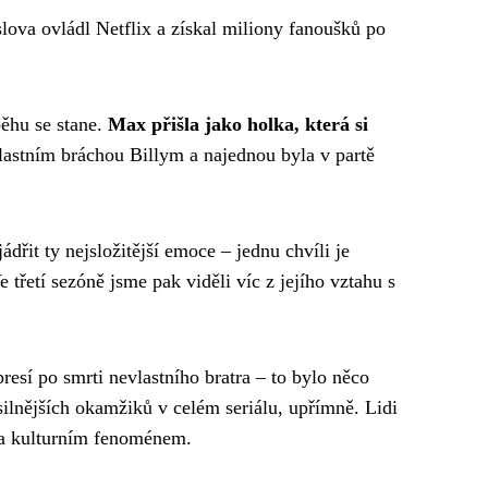
slova ovládl Netflix a získal miliony fanoušků po
běhu se stane.
Max přišla jako holka, která si
lastním bráchou Billym a najednou byla v partě
jádřit ty nejsložitější emoce – jednu chvíli je
 třetí sezóně jsme pak viděli víc z jejího vztahu s
resí po smrti nevlastního bratra – to bylo něco
ilnějších okamžiků v celém seriálu, upřímně. Lidi
ala kulturním fenoménem.