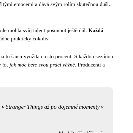
ožitými emocemi a dává svým rolím skutečnou duši.
de mohla svůj talent posunout ještě dál.
Každá
ládne prakticky cokoliv.
na tu šanci využila na sto procent. S každou sezónou
ky to, jak moc bere svou práci vážně
. Producenti a
cén v Stranger Things až po dojemné momenty v