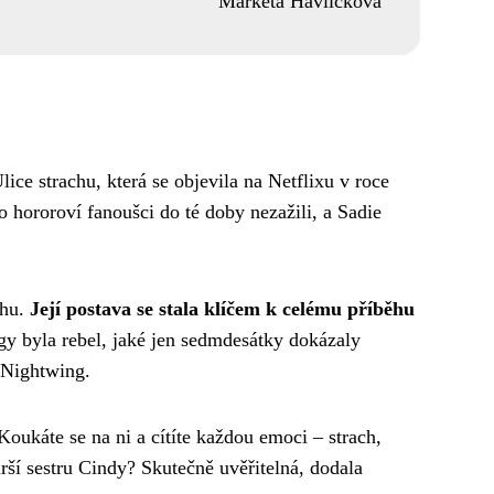
Markéta Havlíčková
lice strachu, která se objevila na Netflixu v roce
o hororoví fanoušci do té doby nezažili, a Sadie
ohu.
Její postava se stala klíčem k celému příběhu
y byla rebel, jaké jen sedmdesátky dokázaly
 Nightwing.
Koukáte se na ni a cítíte každou emoci – strach,
arší sestru Cindy? Skutečně uvěřitelná, dodala