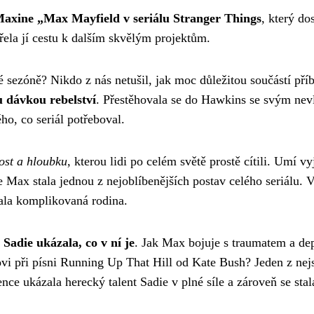
 Maxine „Max Mayfield v seriálu Stranger Things
, který do
vřela jí cestu k dalším skvělým projektům.
 sezóně? Nikdo z nás netušil, jak moc důležitou součástí pří
u dávkou rebelství
. Přestěhovala se do Hawkins se svým nev
ho, co seriál potřeboval.
ost a hloubku
, kterou lidi po celém světě prostě cítili. Umí vy
 Max stala jednou z nejoblíbenějších postav celého seriálu. Ve
ala komplikovaná rodina.
adie ukázala, co v ní je
. Jak Max bojuje s traumatem a dep
i při písni Running Up That Hill od Kate Bush? Jeden z nejs
vence ukázala herecký talent Sadie v plné síle a zároveň se st