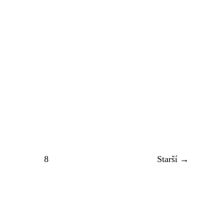
8
Starší →