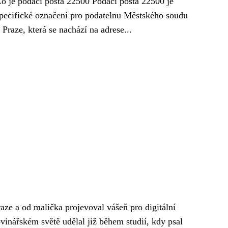
o je podací pošta 22500 Podací pošta 22500 je
pecifické označení pro podatelnu Městského soudu
 Praze, která se nachází na adrese...
aze a od malička projevoval vášeň pro digitální
vinářském světě udělal již během studií, kdy psal