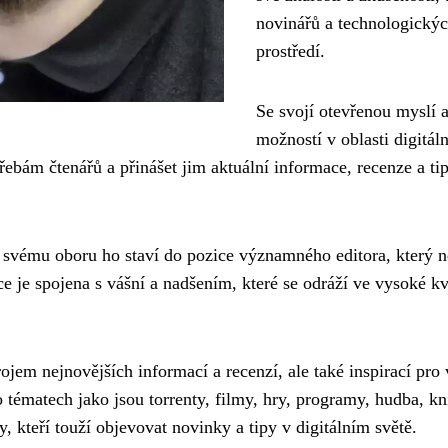
novinářů a technologickýc
prostředí.
Se svojí otevřenou myslí 
možností v oblasti digitá
ebám čtenářů a přinášet jim aktuální informace, recenze a tip
 svému oboru ho staví do pozice významného editora, který nej
áce je spojena s vášní a nadšením, které se odráží ve vysoké k
jem nejnovějších informací a recenzí, ale také inspirací pro v
 tématech jako jsou torrenty, filmy, hry, programy, hudba, kni
kteří touží objevovat novinky a tipy v digitálním světě.