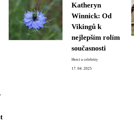
Katheryn
Winnick: Od
Vikingů k
nejlepším rolím
současnosti
Herci a celebrity
17. 04. 2025
r
t