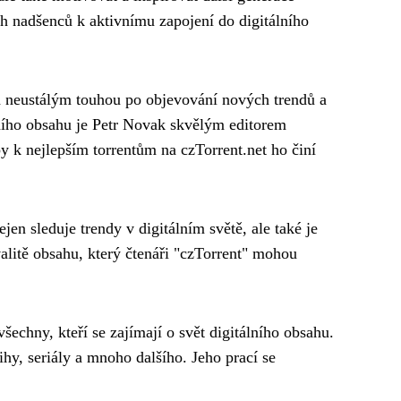
h nadšenců k aktivnímu zapojení do digitálního
a neustálým touhou po objevování nových trendů a
lního obsahu je Petr Novak skvělým editorem
y k nejlepším torrentům na czTorrent.net ho činí
en sleduje trendy v digitálním světě, ale také je
valitě obsahu, který čtenáři "czTorrent" mohou
šechny, kteří se zajímají o svět digitálního obsahu.
hy, seriály a mnoho dalšího. Jeho prací se