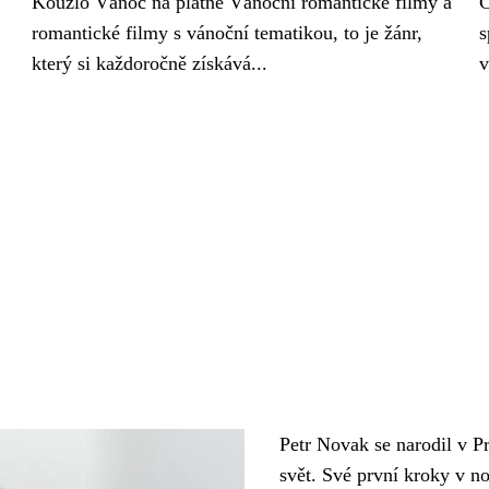
Kouzlo Vánoc na plátně Vánoční romantické filmy a
C
romantické filmy s vánoční tematikou, to je žánr,
s
který si každoročně získává...
v
Petr Novak se narodil v Pr
svět. Své první kroky v no