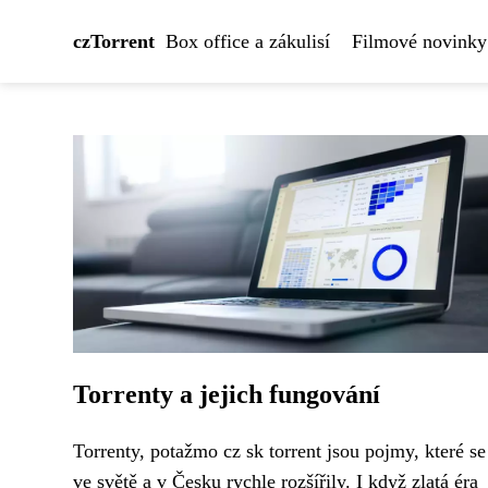
czTorrent
Box office a zákulisí
Filmové novinky
Torrenty a jejich fungování
Torrenty, potažmo cz sk torrent jsou pojmy, které se
ve světě a v Česku rychle rozšířily. I když zlatá éra