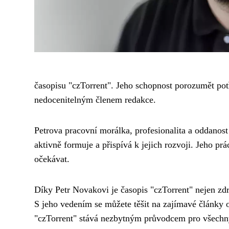
časopisu "czTorrent". Jeho schopnost porozumět potř
nedocenitelným členem redakce.
Petrova pracovní morálka, profesionalita a oddanost
aktivně formuje a přispívá k jejich rozvoji. Jeho pr
očekávat.
Díky Petr Novakovi je časopis "czTorrent" nejen zdro
S jeho vedením se můžete těšit na zajímavé články o
"czTorrent" stává nezbytným průvodcem pro všechny, 