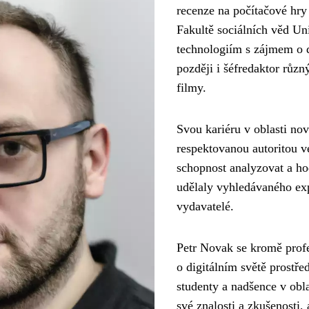
recenze na počítačové hry 
Fakultě sociálních věd Uni
technologiím s zájmem o di
později i šéfredaktor růz
filmy.
Svou kariéru v oblasti nov
respektovanou autoritou ve
schopnost analyzovat a hod
udělaly vyhledávaného expe
vydavatelé.
Petr Novak se kromě profes
o digitálním světě prostř
studenty a nadšence v obla
své znalosti a zkušenosti,