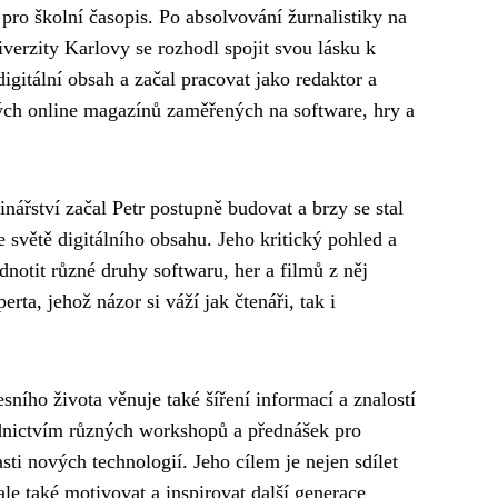
pro školní časopis. Po absolvování žurnalistiky na
verzity Karlovy se rozhodl spojit svou lásku k
gitální obsah a začal pracovat jako redaktor a
ných online magazínů zaměřených na software, hry a
inářství začal Petr postupně budovat a brzy se stal
 světě digitálního obsahu. Jeho kritický pohled a
notit různé druhy softwaru, her a filmů z něj
rta, jehož názor si váží jak čtenáři, tak i
ního života věnuje také šíření informací a znalostí
ednictvím různých workshopů a přednášek pro
sti nových technologií. Jeho cílem je nejen sdílet
 ale také motivovat a inspirovat další generace