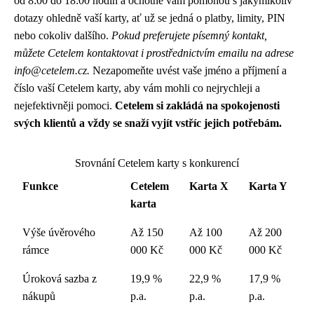
od 8:00 do 18:00 hodin a ochotně vám pomohou s jakýmikoliv
dotazy ohledně vaší karty, ať už se jedná o platby, limity, PIN
nebo cokoliv dalšího.
Pokud preferujete písemný kontakt,
můžete Cetelem kontaktovat i prostřednictvím emailu na adrese
info@cetelem.cz.
Nezapomeňte uvést vaše jméno a příjmení a
číslo vaší Cetelem karty, aby vám mohli co nejrychleji a
nejefektivněji pomoci.
Cetelem si zakládá na spokojenosti
svých klientů a vždy se snaží vyjít vstříc jejich potřebám.
Srovnání Cetelem karty s konkurencí
Funkce
Cetelem
Karta X
Karta Y
karta
Výše úvěrového
Až 150
Až 100
Až 200
rámce
000 Kč
000 Kč
000 Kč
Úroková sazba z
19,9 %
22,9 %
17,9 %
nákupů
p.a.
p.a.
p.a.