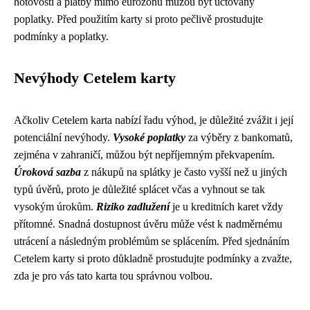
hotovosti a platby mimo eurozónu můžou být účtovány
poplatky. Před použitím karty si proto pečlivě prostudujte
podmínky a poplatky.
Nevýhody Cetelem karty
Ačkoliv Cetelem karta nabízí řadu výhod, je důležité zvážit i její
potenciální nevýhody.
Vysoké poplatky
za výběry z bankomatů,
zejména v zahraničí, můžou být nepříjemným překvapením.
Úroková sazba
z nákupů na splátky je často vyšší než u jiných
typů úvěrů, proto je důležité splácet včas a vyhnout se tak
vysokým úrokům.
Riziko zadlužení
je u kreditních karet vždy
přítomné. Snadná dostupnost úvěru může vést k nadměrnému
utrácení a následným problémům se splácením. Před sjednáním
Cetelem karty si proto důkladně prostudujte podmínky a zvažte,
zda je pro vás tato karta tou správnou volbou.