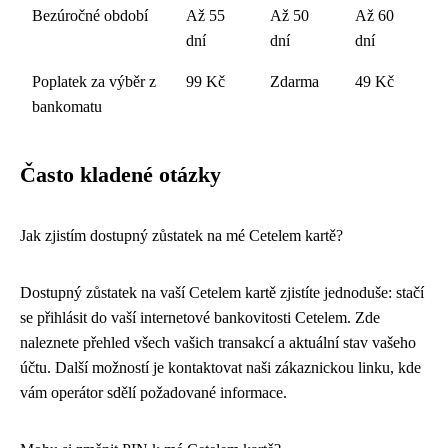
Bezúročné období
Až 55
Až 50
Až 60
dní
dní
dní
Poplatek za výběr z
99 Kč
Zdarma
49 Kč
bankomatu
Často kladené otázky
Jak zjistím dostupný zůstatek na mé Cetelem kartě?
Dostupný zůstatek na vaší Cetelem kartě zjistíte jednoduše: stačí
se přihlásit do vaší internetové bankovitosti Cetelem. Zde
naleznete přehled všech vašich transakcí a aktuální stav vašeho
účtu. Další možností je kontaktovat naši zákaznickou linku, kde
vám operátor sdělí požadované informace.