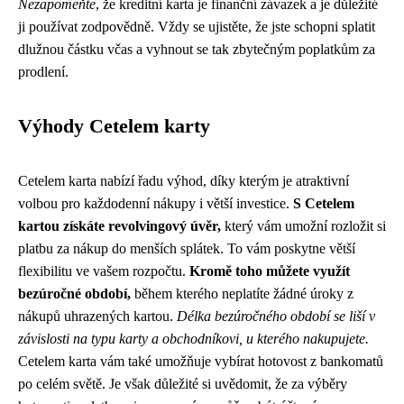
Nezapomeňte
, že kreditní karta je finanční závazek a je důležité
ji používat zodpovědně. Vždy se ujistěte, že jste schopni splatit
dlužnou částku včas a vyhnout se tak zbytečným poplatkům za
prodlení.
Výhody Cetelem karty
Cetelem karta nabízí řadu výhod, díky kterým je atraktivní
volbou pro každodenní nákupy i větší investice.
S Cetelem
kartou získáte revolvingový úvěr,
který vám umožní rozložit si
platbu za nákup do menších splátek. To vám poskytne větší
flexibilitu ve vašem rozpočtu.
Kromě toho můžete využít
bezúročné období,
během kterého neplatíte žádné úroky z
nákupů uhrazených kartou.
Délka bezúročného období se liší v
závislosti na typu karty a obchodníkovi, u kterého nakupujete.
Cetelem karta vám také umožňuje vybírat hotovost z bankomatů
po celém světě. Je však důležité si uvědomit, že za výběry