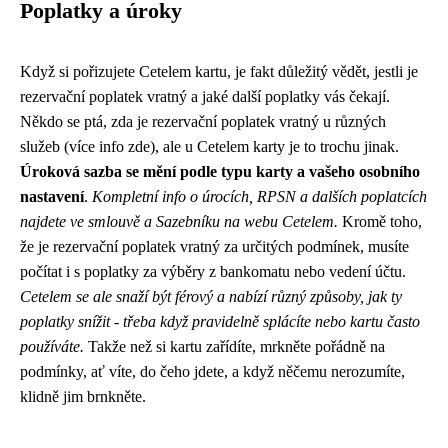
Poplatky a úroky
Když si pořizujete Cetelem kartu, je fakt důležitý vědět, jestli je
rezervační poplatek vratný a jaké další poplatky vás čekají.
Někdo se ptá, zda je rezervační poplatek vratný u různých
služeb (
více info zde
), ale u Cetelem karty je to trochu jinak.
Úroková sazba se mění podle typu karty a vašeho osobního
nastavení
.
Kompletní info o úrocích, RPSN a dalších poplatcích
najdete ve smlouvě a Sazebníku na webu Cetelem.
Kromě toho,
že je rezervační poplatek vratný za určitých podmínek, musíte
počítat i s poplatky za výběry z bankomatu nebo vedení účtu.
Cetelem se ale snaží být férový a nabízí různý způsoby, jak ty
poplatky snížit - třeba když pravidelně splácíte nebo kartu často
používáte.
Takže než si kartu zařídíte, mrkněte pořádně na
podmínky, ať víte, do čeho jdete, a když něčemu nerozumíte,
klidně jim brnkněte.