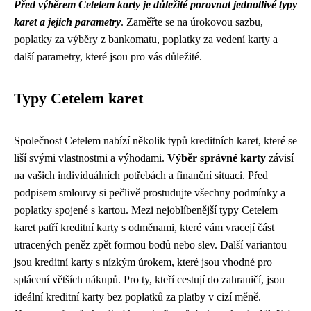
Před výběrem Cetelem karty je důležité porovnat jednotlivé typy
karet a jejich parametry
. Zaměřte se na úrokovou sazbu,
poplatky za výběry z bankomatu, poplatky za vedení karty a
další parametry, které jsou pro vás důležité.
Typy Cetelem karet
Společnost Cetelem nabízí několik typů kreditních karet, které se
liší svými vlastnostmi a výhodami.
Výběr správné karty
závisí
na vašich individuálních potřebách a finanční situaci. Před
podpisem smlouvy si pečlivě prostudujte všechny podmínky a
poplatky spojené s kartou. Mezi nejoblíbenější typy Cetelem
karet patří kreditní karty s odměnami, které vám vracejí část
utracených peněz zpět formou bodů nebo slev. Další variantou
jsou kreditní karty s nízkým úrokem, které jsou vhodné pro
splácení větších nákupů. Pro ty, kteří cestují do zahraničí, jsou
ideální kreditní karty bez poplatků za platby v cizí měně.