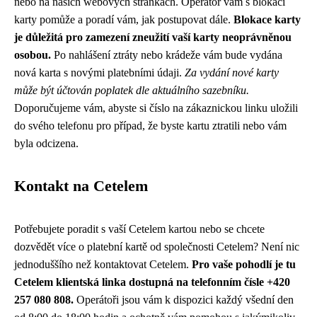
nebo na našich webových stránkách. Operátor vám s blokací
karty pomůže a poradí vám, jak postupovat dále.
Blokace karty
je důležitá pro zamezení zneužití vaší karty neoprávněnou
osobou.
Po nahlášení ztráty nebo krádeže vám bude vydána
nová karta s novými platebními údaji.
Za vydání nové karty
může být účtován poplatek dle aktuálního sazebníku.
Doporučujeme vám, abyste si číslo na zákaznickou linku uložili
do svého telefonu pro případ, že byste kartu ztratili nebo vám
byla odcizena.
Kontakt na Cetelem
Potřebujete poradit s vaší Cetelem kartou nebo se chcete
dozvědět více o platební kartě od společnosti Cetelem? Není nic
jednoduššího než kontaktovat Cetelem.
Pro vaše pohodlí je tu
Cetelem klientská linka dostupná na telefonním čísle +420
257 080 808.
Operátoři jsou vám k dispozici každý všední den