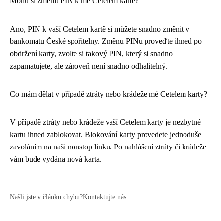
Mohu si změnit PIN k mé Cetelem kartě?
Ano, PIN k vaší Cetelem kartě si můžete snadno změnit v
bankomatu České spořitelny. Změnu PINu proveďte ihned po
obdržení karty, zvolte si takový PIN, který si snadno
zapamatujete, ale zároveň není snadno odhalitelný.
Co mám dělat v případě ztráty nebo krádeže mé Cetelem karty?
V případě ztráty nebo krádeže vaší Cetelem karty je nezbytné
kartu ihned zablokovat. Blokování karty provedete jednoduše
zavoláním na naši nonstop linku. Po nahlášení ztráty či krádeže
vám bude vydána nová karta.
Našli jste v článku chybu?
Kontaktujte nás