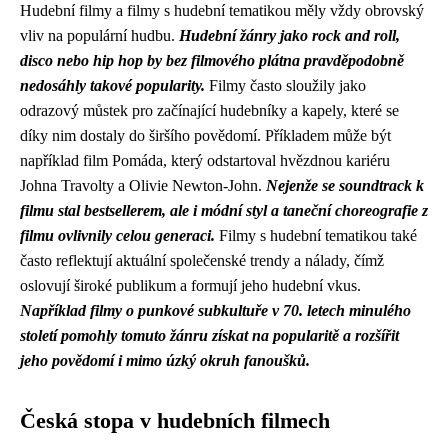
Hudební filmy a filmy s hudební tematikou měly vždy obrovský
vliv na populární hudbu.
Hudební žánry jako rock and roll,
disco nebo hip hop by bez filmového plátna pravděpodobně
nedosáhly takové popularity.
Filmy často sloužily jako
odrazový můstek pro začínající hudebníky a kapely, které se
díky nim dostaly do širšího povědomí. Příkladem může být
například film Pomáda, který odstartoval hvězdnou kariéru
Johna Travolty a Olivie Newton-John.
Nejenže se soundtrack k
filmu stal bestsellerem, ale i módní styl a taneční choreografie z
filmu ovlivnily celou generaci.
Filmy s hudební tematikou také
často reflektují aktuální společenské trendy a nálady, čímž
oslovují široké publikum a formují jeho hudební vkus.
Například filmy o punkové subkultuře v 70. letech minulého
století pomohly tomuto žánru získat na popularitě a rozšířit
jeho povědomí i mimo úzký okruh fanoušků.
Česká stopa v hudebních filmech