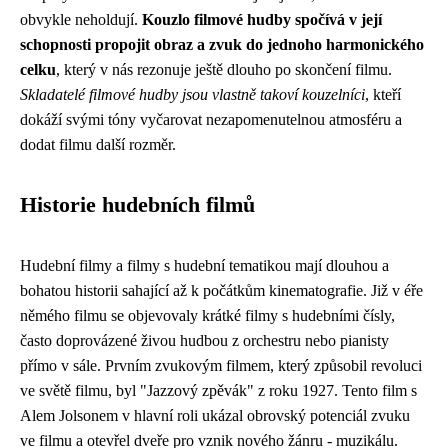
obvykle neholdují.
Kouzlo filmové hudby spočívá v její
schopnosti propojit obraz a zvuk do jednoho harmonického
celku
, který v nás rezonuje ještě dlouho po skončení filmu.
Skladatelé filmové hudby jsou vlastně takoví kouzelníci
, kteří
dokáží svými tóny vyčarovat nezapomenutelnou atmosféru a
dodat filmu další rozměr.
Historie hudebních filmů
Hudební filmy a filmy s hudební tematikou mají dlouhou a
bohatou historii sahající až k počátkům kinematografie. Již v éře
němého filmu se objevovaly krátké filmy s hudebními čísly,
často doprovázené živou hudbou z orchestru nebo pianisty
přímo v sále. Prvním zvukovým filmem, který způsobil revoluci
ve světě filmu, byl "Jazzový zpěvák" z roku 1927. Tento film s
Alem Jolsonem v hlavní roli ukázal obrovský potenciál zvuku
ve filmu a otevřel dveře pro vznik nového žánru - muzikálu.