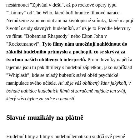
nestárnoucí "Zpívání v dešti", až po rockové opery typu
"Tommy" od The Who, které boří hranice filmové narace.
Nemůžeme zapomenout ani na životopisné snímky, které mapují
životní osudy slavných hudebníků, ať už je to Freddie Mercury
ve filmu "Bohemian Rhapsody" nebo Elton John v
"Rocketmanovi".
Tyto filmy nám umožňují nahlédnout do
zákulisí hudebního průmyslu a pochopit, co se skrývá za
tvorbou našich oblíbených interpretů.
Pro milovníky napětí a
tajemna jsou tu pak thrillery s hudební zápletkou, jako například
"Whiplash", kde se mladý bubeník stává obětí psychické
manipulace svého učitele.
Ať už je váš oblíbený žánr jakýkoli, v
bohaté nabídce hudebních filmů si zaručeně najdete ten svůj,
který vás chytne za srdce a nepustí.
Slavné muzikály na plátně
Hudební filmy a filmy s hudební tematikou si drží své pevné