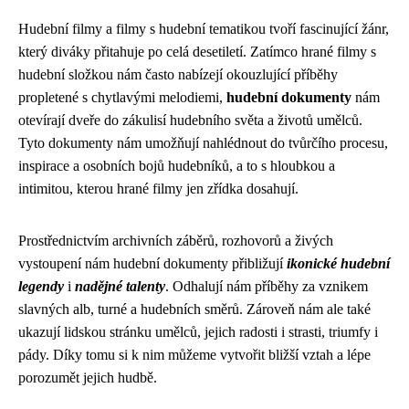
Hudební filmy a filmy s hudební tematikou tvoří fascinující žánr,
který diváky přitahuje po celá desetiletí. Zatímco hrané filmy s
hudební složkou nám často nabízejí okouzlující příběhy
propletené s chytlavými melodiemi,
hudební dokumenty
nám
otevírají dveře do zákulisí hudebního světa a životů umělců.
Tyto dokumenty nám umožňují nahlédnout do tvůrčího procesu,
inspirace a osobních bojů hudebníků, a to s hloubkou a
intimitou, kterou hrané filmy jen zřídka dosahují.
Prostřednictvím archivních záběrů, rozhovorů a živých
vystoupení nám hudební dokumenty přibližují
ikonické hudební
legendy
i
nadějné talenty
. Odhalují nám příběhy za vznikem
slavných alb, turné a hudebních směrů. Zároveň nám ale také
ukazují lidskou stránku umělců, jejich radosti i strasti, triumfy i
pády. Díky tomu si k nim můžeme vytvořit bližší vztah a lépe
porozumět jejich hudbě.