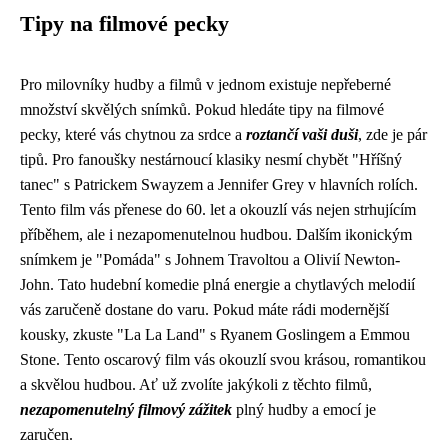
Tipy na filmové pecky
Pro milovníky hudby a filmů v jednom existuje nepřeberné
množství skvělých snímků. Pokud hledáte tipy na filmové
pecky, které vás chytnou za srdce a
roztančí vaši duši
, zde je pár
tipů. Pro fanoušky nestárnoucí klasiky nesmí chybět "Hříšný
tanec" s Patrickem Swayzem a Jennifer Grey v hlavních rolích.
Tento film vás přenese do 60. let a okouzlí vás nejen strhujícím
příběhem, ale i nezapomenutelnou hudbou. Dalším ikonickým
snímkem je "Pomáda" s Johnem Travoltou a Olivií Newton-
John. Tato hudební komedie plná energie a chytlavých melodií
vás zaručeně dostane do varu. Pokud máte rádi modernější
kousky, zkuste "La La Land" s Ryanem Goslingem a Emmou
Stone. Tento oscarový film vás okouzlí svou krásou, romantikou
a skvělou hudbou. Ať už zvolíte jakýkoli z těchto filmů,
nezapomenutelný filmový zážitek
plný hudby a emocí je
zaručen.