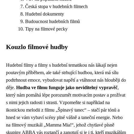
Česká stopa v hudebních filmech
Hudební dokumenty
Budoucnost hudebních filmů
Tipy na filmové pecky
Kouzlo filmové hudby
Hudební filmy a filmy s hudební tematikou nás lákají nejen
poutavým příběhem, ale také strhující hudbou, která má sílu
podtrhnout emoce, vybudovat napětí a vtáhnout nás hlouběji do
děje.
Hudba ve filmu funguje jako neviditelný vypravěč
,
který nám pomáhá lépe porozumět motivacím postav a prožívat
s nimi jejich radosti i strasti. Vzpomeňte si například na
ikonickou melodii z filmu „Špinavý tanec“ – stačí pár tónů a
hned se vám vybaví scény plné vášně a taneční energie. Nebo
na filmový muzikál „Mamma Mia!“, jehož chytlavé písně
skupiny ABBA vás roztančí a zanotují si je i ti, kteří muzikálům