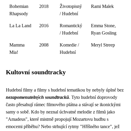
Bohemian
2018
Životopisný
Rami Malek
Rhapsody
/ Hudební
La La Land
2016
Romantický
Emma Stone,
/ Hudební
Ryan Gosling
Mamma
2008
Komedie /
Meryl Streep
Mia!
Hudební
Kultovní soundtracky
Hudební filmy a filmy s hudební tematikou by nebyly úplné bez
nezapomenutelných soundtracků
. Tyto hudební doprovody
často přesahují rámec filmového plátna a stávají se ikonickými
samy o sobě. Kdo by neznal úchvatné melodie z filmů jako
"Amadeus", které mistrně propojují Mozartovu hudbu s
emocemi příběhu? Nebo strhující rytmy "Hříšného tance", jež