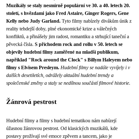
Muzikály se staly nesmírně populární ve 30. a 40. letech 20.
století, s hvězdami jako Fred Astaire, Ginger Rogers, Gene
Kelly nebo Judy Garland.
Tyto filmy nabízely divákům únik z
reality tehdejší doby, plné ekonomické krize a válečných
konfliktů, a přinášely jim radost, romantiku a strhující taneční a
pěvecká čísla.
S příchodem rock and rollu v 50. letech se
objevily hudební filmy zaměřené na mladší publikum,
například "Rock around the Clock" s Billym Haleyem nebo
filmy s Elvisem Presleym.
Hudební filmy se nadále vyvíjely i v
dalších desetiletích, odrážely aktuální hudební trendy a
společenské změny a staly se nedílnou součástí filmové historie.
Žánrová pestrost
Hudební filmy a filmy s hudební tematikou nám nabízejí
úžasnou žánrovou pestrost. Od klasických muzikálů, kde
postavy prožívají své emoce zpěvem a tancem, jako je