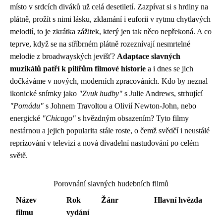
místo v srdcích diváků už celá desetiletí. Zazpívat si s hrdiny na
plátně, prožít s nimi lásku, zklamání i euforii v rytmu chytlavých
melodií, to je zkrátka zážitek, který jen tak něco nepřekoná. A co
teprve, když se na stříbrném plátně rozeznívají nesmrtelné
melodie z broadwayských jevišť?
Adaptace slavných
muzikálů patří k pilířům filmové historie
a i dnes se jich
dočkáváme v nových, moderních zpracováních. Kdo by neznal
ikonické snímky jako
"Zvuk hudby"
s Julie Andrews, strhující
"Pomádu"
s Johnem Travoltou a Olivií Newton-John, nebo
energické
"Chicago"
s hvězdným obsazením? Tyto filmy
nestárnou a jejich popularita stále roste, o čemž svědčí i neustálé
reprízování v televizi a nová divadelní nastudování po celém
světě.
Porovnání slavných hudebních filmů
Název
Rok
Žánr
Hlavní hvězda
filmu
vydání