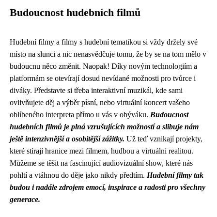
Budoucnost hudebních filmů
Hudební filmy a filmy s hudební tematikou si vždy držely své
místo na slunci a nic nenasvědčuje tomu, že by se na tom mělo v
budoucnu něco změnit. Naopak! Díky novým technologiím a
platformám se otevírají dosud nevídané možnosti pro tvůrce i
diváky. Představte si třeba interaktivní muzikál, kde sami
ovlivňujete děj a výběr písní, nebo virtuální koncert vašeho
oblíbeného interpreta přímo u vás v obýváku.
Budoucnost
hudebních filmů je plná vzrušujících možností a slibuje nám
ještě intenzivnější a osobitější zážitky.
Už teď vznikají projekty,
které stírají hranice mezi filmem, hudbou a virtuální realitou.
Můžeme se těšit na fascinující audiovizuální show, které nás
pohltí a vtáhnou do děje jako nikdy předtím.
Hudební filmy tak
budou i nadále zdrojem emocí, inspirace a radosti pro všechny
generace.