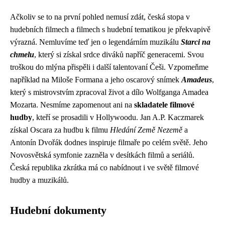
Ačkoliv se to na první pohled nemusí zdát, česká stopa v
hudebních filmech a filmech s hudební tematikou je překvapivě
výrazná. Nemluvíme teď jen o legendárním muzikálu
Starci na
chmelu
, který si získal srdce diváků napříč generacemi. Svou
troškou do mlýna přispěli i další talentovaní Češi. Vzpomeňme
například na Miloše Formana a jeho oscarový snímek
Amadeus
,
který s mistrovstvím zpracoval život a dílo Wolfganga Amadea
Mozarta. Nesmíme zapomenout ani na
skladatele filmové
hudby
, kteří se prosadili v Hollywoodu. Jan A.P. Kaczmarek
získal Oscara za hudbu k filmu
Hledání Země Nezemě
a
Antonín Dvořák dodnes inspiruje filmaře po celém světě. Jeho
Novosvětská symfonie zazněla v desítkách filmů a seriálů.
Česká republika zkrátka má co nabídnout i ve světě filmové
hudby a muzikálů.
Hudební dokumenty