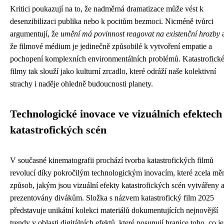
Kritici poukazují na to, že nadměrná dramatizace může vést k
desenzibilizaci publika nebo k pocitům bezmoci. Nicméně tvůrci
argumentují, že
umění má povinnost reagovat na existenční hrozby
že filmové médium je jedinečně způsobilé k vytvoření empatie a
pochopení komplexních environmentálních problémů. Katastrofick
filmy tak slouží jako kulturní zrcadlo, které odráží naše kolektivní
strachy i naděje ohledně budoucnosti planety.
Technologické inovace ve vizuálních efektech
katastrofických scén
V současné kinematografii prochází tvorba katastrofických filmů
revolucí díky pokročilým technologickým inovacím, které zcela mě
způsob, jakým jsou vizuální efekty katastrofických scén vytvářeny 
prezentovány divákům. Složka s názvem katastrofický film 2025
představuje unikátní kolekci materiálů dokumentujících nejnovější
trendy v oblasti digitálních efektů, které posunují hranice toho, co je