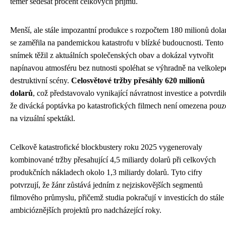
téměř šedesát procent celkových příjmů.
Menší, ale stále impozantní produkce s rozpočtem 180 milionů dola
se zaměřila na pandemickou katastrofu v blízké budoucnosti. Tento
snímek těžil z aktuálních společenských obav a dokázal vytvořit
napínavou atmosféru bez nutnosti spoléhat se výhradně na velkolep
destruktivní scény.
Celosvětové tržby přesáhly 620 milionů
dolarů
, což představovalo vynikající návratnost investice a potvrdil
že divácká poptávka po katastrofických filmech není omezena pouz
na vizuální spektákl.
Celkově katastrofické blockbustery roku 2025 vygenerovaly
kombinované tržby přesahující 4,5 miliardy dolarů při celkových
produkčních nákladech okolo 1,3 miliardy dolarů. Tyto cifry
potvrzují, že žánr zůstává jedním z nejziskovějších segmentů
filmového průmyslu, přičemž studia pokračují v investicích do stále
ambicióznějších projektů pro nadcházející roky.