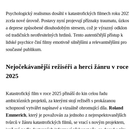
Psychologický realismus dosáhl v katastrofických filmech roku 202
zcela nové úrovně. Postavy nyní projevují příznaky traumatu, úzkos
a deprese způsobené dlouhodobým stresem, což je výrazný odklon
od tradičních neotřesitelných hrdinů. Tento autentičtější přístup k
lidské psychice činí filmy emotivně silnějšími a relevantnějšími pro
současné publikum.
Nejočekávanější režiséři a herci žánru v roce
2025
Katastrofický film v roce 2025 přináší do kin celou řadu
ambiciózních projektů, za kterými stojí režiséři s prokázanou
schopností vytvářet napínavé a vizuálně ohromující díla.
Roland
Emmerich
, který je považován za jednoho z nejrespektovanějších
tvůrců v žánru katastrofických filmů, se vrací s novým projektem,