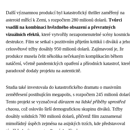
Další významnou produkcí byl katastrofický thriller zaměřený na
asteroid mířící k Zemi, s rozpočtem 280 milionů dolarů.
Tvůrci
vsadili na kombinaci hvězdného obsazení a převratných
vizuálních efektů
, které vytvořily nezapomenutelné scény kosmick
destrukce. Film se setkal s pozitivním přijetím kritiků i diváků a jeh
celosvětové tržby dosáhly 950 milionů dolarů. Zajímavostí je, že
produkce musela čelit několika nečekaným komplikacím během
natáčení, včetně pandemických opatření a přírodních katastrof, kter
paradoxně dodaly projektu na autenticitě.
Studia také investovala do katastrofického dramatu o masivním
zemětřesení postihujícím megapolis, s rozpočtem 245 milionů dolar
Tento projekt se vyznačoval
důrazem na lidské příběhy uprostřed
chaosu
, což oslovilo širší demografickou skupinu diváků. Tržby
dosáhly solidních 780 milionů dolarů, přičemž film zaznamenal
mimořádný úspěch zejména na asijských trzích, kde představoval