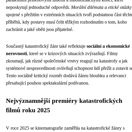
neposkytují jednoduché odpovědi.
Morální dilémata a etické otázky
spojené s přežitím v extrémních situacích tvoří podstatnou část těcht
příběhů, kdy postavy musí čelit těžkým rozhodnutím o tom, koho
zachránit a jaké oběti jsou přijatelné.
Současný katastrofický žánr také reflektuje
sociální a ekonomické
nerovnosti
, které se v krizových situacích zvýrazňují. Filmy
zkoumají, jak různé společenské vrstvy reagují na katastrofy a jak
systémové nespravedlnosti ovlivňují schopnost lidí přežít a zotavit s
Tento sociálně kritický rozměr dodává žánru hloubku a relevanci
přesahující pouhou spektakulární podívanou.
Nejvýznamnější premiéry katastrofických
filmů roku 2025
V roce 2025 se kinematografie zaměřila na katastrofické žánry s