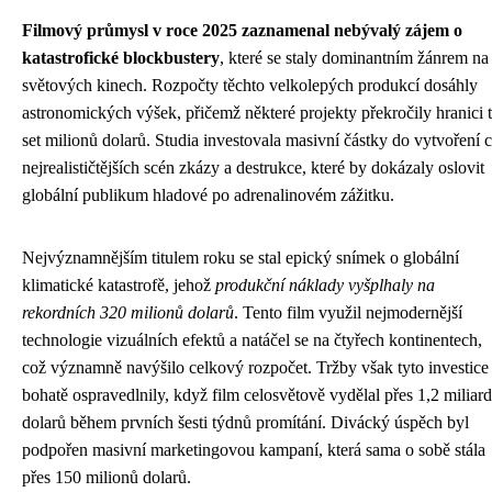
Filmový průmysl v roce 2025 zaznamenal nebývalý zájem o
katastrofické blockbustery
, které se staly dominantním žánrem na
světových kinech. Rozpočty těchto velkolepých produkcí dosáhly
astronomických výšek, přičemž některé projekty překročily hranici t
set milionů dolarů. Studia investovala masivní částky do vytvoření 
nejrealističtějších scén zkázy a destrukce, které by dokázaly oslovit
globální publikum hladové po adrenalinovém zážitku.
Nejvýznamnějším titulem roku se stal epický snímek o globální
klimatické katastrofě, jehož
produkční náklady vyšplhaly na
rekordních 320 milionů dolarů
. Tento film využil nejmodernější
technologie vizuálních efektů a natáčel se na čtyřech kontinentech,
což významně navýšilo celkový rozpočet. Tržby však tyto investice
bohatě ospravedlnily, když film celosvětově vydělal přes 1,2 miliar
dolarů během prvních šesti týdnů promítání. Divácký úspěch byl
podpořen masivní marketingovou kampaní, která sama o sobě stála
přes 150 milionů dolarů.