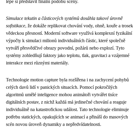
lépe si představit finální podobu scény.
Simulace tekutin a částicových systémů dosáhla takové úrovně
sofistikace
, že dokáže replikovat chování vody, ohně, kouře a trosek
vědeckou přesností. Moderní software využívá komplexní fyzikální
výpočty k simulaci milionů individuálních částic, které společně
vytváří přesvědčivé obrazy povodní, požárů nebo explozí. Tyto
systémy zohledňují faktory jako teplotu, tlak, gravitaci a vzájemné
interakce mezi různými materiály.
Technologie motion capture byla rozšířena i na zachycení pohybů
celých davů lidí v panických situacích. Pomocí pokročilých
algoritmů umělé inteligence mohou animátoři vytvářet tisíce
digitálních postav, z nichž každá má jedinečné chování a reaguje
individuálně na katastrofickou událost. Tato technologie eliminuje
potřebu statických, opakujících se animací a přináší do masových
scén novou úroveň dynamiky a nepředvídatelnosti.