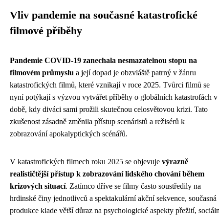
Vliv pandemie na současné katastrofické
filmové příběhy
Pandemie COVID-19 zanechala nesmazatelnou stopu na
filmovém průmyslu
a její dopad je obzvláště patrný v žánru
katastrofických filmů, které vznikají v roce 2025. Tvůrci filmů se
nyní potýkají s výzvou vytvářet příběhy o globálních katastrofách v
době, kdy diváci sami prožili skutečnou celosvětovou krizi. Tato
zkušenost zásadně změnila přístup scenáristů a režisérů k
zobrazování apokalyptických scénářů.
V katastrofických filmech roku 2025 se objevuje
výrazně
realističtější přístup k zobrazování lidského chování během
krizových situací
. Zatímco dříve se filmy často soustředily na
hrdinské činy jednotlivců a spektakulární akční sekvence, současná
produkce klade větší důraz na psychologické aspekty přežití, sociáln