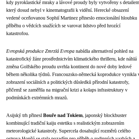
kdy pyroklastické mraky a lávové proudy byly vytvořeny s detailem
který dosud nebyl v kinematografii k vidění. Herecké obsazení
vedené oceňovanou Sophií Martinez přineslo emocionální hloubku
příběhu o vědcích snažících se varovat lidstvo před hrozící
katastrofou.
Evropská produkce Zmrzlá Evropa
nabídla alternativní pohled na
katastrofický žánr prostřednictvím klimatického thrilleru, kde náhlá
změna Golfského proudu uvrhla kontinent do nové doby ledové
během několika týdnů. Francouzsko-německá koprodukce vynikla 
zobrazení sociálních a politických důsledků přírodní katastrofy,
přičemž se zaměřila na migrační krizi a kolaps infrastruktury v
podmínkách extrémních mrazů.
Asijský trh přinesl
Bouře nad Tokiem
, japonský blockbuster
kombinující tradiční kaiju estetiku s realistickým zobrazením
meteorologické katastrofy. Supercela dosahující rozměrů celého
ostrova Honšú se stala pozadím pro příběh o rodinných vazbách a