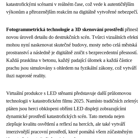
katastrofickými scénami v reálném čase, což vede k autentičtějším
výkonům a přirozenějším reakcím na digitálně vytvořené nebezpečí
Fotogrammetrická technologie a 3D skenování prostředí
přines
novou úroveň detailu do destrukčních scén. Tvůrci vizuálních efekt
mohou nyní naskenovat skutečné budovy, mosty nebo celá městská
prostranství a následně je digitálně zničit s bezprecedentní přesností.
Každá prasklina v betonu, každý padající úlomek a každá částice
prachu jsou simulovány s ohledem na fyzikální zákony, což vytváří
iluzi naprosté reality.
Virtuální produkce s LED stěnami představuje další průlomovou
technologii v katastrofickém filmu 2025. Namísto tradičních zelený
pláten jsou herci obklopeni obřími LED displeji zobrazujícími
dynamické prostředí katastrofických scén. Tato metoda nejen
zlepšuje kvalitu osvětlení a reflexí na hercích, ale také vytváří
imerzivnější pracovní prostředí, které pomáhá všem zúčastněným