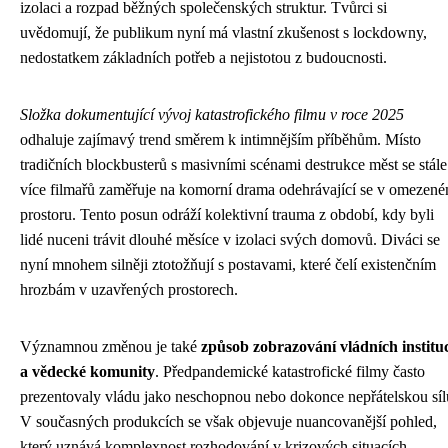
izolaci a rozpad běžných společenských struktur. Tvůrci si
uvědomují, že publikum nyní má vlastní zkušenost s lockdowny,
nedostatkem základních potřeb a nejistotou z budoucnosti.
Složka dokumentující vývoj katastrofického filmu v roce 2025
odhaluje zajímavý trend směrem k intimnějším příběhům. Místo
tradičních blockbusterů s masivními scénami destrukce měst se stále
více filmařů zaměřuje na komorní drama odehrávající se v omezen
prostoru. Tento posun odráží kolektivní trauma z období, kdy byli
lidé nuceni trávit dlouhé měsíce v izolaci svých domovů. Diváci se
nyní mnohem silněji ztotožňují s postavami, které čelí existenčním
hrozbám v uzavřených prostorech.
Významnou změnou je také
způsob zobrazování vládních institu
a vědecké komunity
. Předpandemické katastrofické filmy často
prezentovaly vládu jako neschopnou nebo dokonce nepřátelskou síl
V současných produkcích se však objevuje nuancovanější pohled,
který uznává komplexnost rozhodování v krizových situacích.