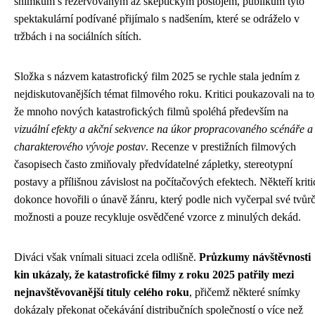
snímkům s rezervovaným až skeptickým postojem, publikum tyto
spektakulární podívané přijímalo s nadšením, které se odráželo v
tržbách i na sociálních sítích.
Složka s názvem katastrofický film 2025 se rychle stala jedním z
nejdiskutovanějších témat filmového roku. Kritici poukazovali na to
že mnoho nových katastrofických filmů spoléhá především na
vizuální efekty a akční sekvence na úkor propracovaného scénáře a
charakterového vývoje postav
. Recenze v prestižních filmových
časopisech často zmiňovaly předvídatelné zápletky, stereotypní
postavy a přílišnou závislost na počítačových efektech. Někteří kriti
dokonce hovořili o únavě žánru, který podle nich vyčerpal své tvůrč
možnosti a pouze recykluje osvědčené vzorce z minulých dekád.
Diváci však vnímali situaci zcela odlišně.
Průzkumy návštěvnosti
kin ukázaly, že katastrofické filmy z roku 2025 patřily mezi
nejnavštěvovanější tituly celého roku
, přičemž některé snímky
dokázaly překonat očekávání distribučních společností o více než