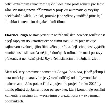
čelící extrémním situacím z něj činí ideálního protagonistu pro tento
žánr. Washingtonova přítomnost v projektu automaticky zvyšuje
očekávání diváků i kritiků, protože jeho výkony tradičně přinášejí
hloubku i autenticitu do jakéhokoli filmu.
Florence Pugh
se stala jednou z nejžádanějších hereček současnost
a její zapojení do katastrofického filmu roku 2025 představuje
zajímavou evoluci jejího filmového portfolia. Její schopnost vyjádřit
zranitelnost i sílu současně ji předurčuje k rolím, kde musí postavy
překonávat nemožné překážky a čelit situacím ohrožujícím život.
Mezi režiséry nesmíme opomenout
Bonga Joon-hoa
, jehož přístup 
katastrofickým narativům je výrazně odlišný od hollywoodského
mainstreamu. Jeho potenciální zapojení do projektů roku 2025 by
mohlo přinést do žánru novou perspektivu, která kombinuje sociální
komentář s napínavým vyprávěním o přežití lidstva v extrémních
podmínkách.