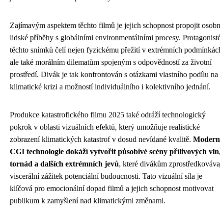
Zajímavým aspektem těchto filmů je jejich schopnost propojit osobn
lidské příběhy s globálními environmentálními procesy. Protagonist
těchto snímků čelí nejen fyzickému přežití v extrémních podmínkác
ale také morálním dilematům spojeným s odpovědností za životní
prostředí. Divák je tak konfrontován s otázkami vlastního podílu na
klimatické krizi a možností individuálního i kolektivního jednání.
Produkce katastrofického filmu 2025 také odráží technologický
pokrok v oblasti vizuálních efektů, který umožňuje realistické
zobrazení klimatických katastrof v dosud nevídané kvalitě.
Modern
CGI technologie dokáží vytvořit působivé scény přílivových vln
tornád a dalších extrémních jevů
, které divákům zprostředkováva
viscerální zážitek potenciální budoucnosti. Tato vizuální síla je
klíčová pro emocionální dopad filmů a jejich schopnost motivovat
publikum k zamyšlení nad klimatickými změnami.