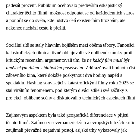
padesát procent. Publikum oceňovalo především eskapistický
charakter těchto filmů, možnost odpoutat se od každodenních starost
a ponořit se do světa, kde lidstvo čelí existenčním hrozbám, ale
nakonec nachází cestu k přežití.
Sociální sítě se staly hlavním bojištěm mezi oběma tábory. Fanoušci
katastrofických filmů aktivně obhajovali své oblíbené snímky proti
kritickým recenzím, argumentovali tím, že
ne každý film musí být
uměleckým dílem s hlubokým poselstvím
. Zdůrazňovali hodnotu čis
zábavního kina, které dokáže poskytnout dva hodiny napětí a
spektáklu. Hashtag související s katastrofickými filmy roku 2025 se
stal virálním fenoménem, pod kterým diváci sdíleli své zážitky z
projekcí, oblíbené scény a diskutovali o technických aspektech film
Zajímavým aspektem byla také geografická diferenciace v přijetí
těchto filmů. Zatímco v severoamerických a evropských trzích kritic
zaujímali převážně negativní postoj, asijské trhy vykazovaly jak