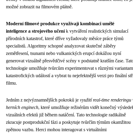
možné zobrazit na filmovém plátně.
Moderní filmové produkce využívají kombinaci umělé
inteligence a strojového učení
k vytváření realistických simulací
přírodních katastrof, které dříve vyžadovaly měsíce práce týmů
specialistů. Algoritmy schopné analyzovat skutečné záběry
zemětřesení, tsunami nebo vulkanických erupcí dokážou nyní
generovat vizuálně přesvědčivé scény v podstatně kratším čase. Tat
technologie umožňuje tvůrcům experimentovat s různými variantam
katastrofických událostí a vybrat tu nejefektnější verzi pro finální stř
filmu.
Jedním z nejvýznamnějších pokroků je
využití real-time renderingu 
herních enginech
, které umožňuje režisérům vidět konečný výslede
vizuálních efektů již během natáčení. Tato technologie radikálně
zkracuje postprodukční fázi a poskytuje tvůrčím týmům okamžitou
zpětnou vazbu. Herci mohou interagovat s virtuálními