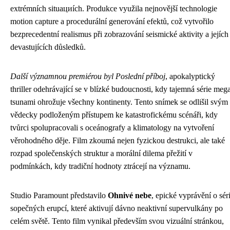
extrémních situациích. Produkce využila nejnovější technologie
motion capture a procedurální generování efektů, což vytvořilo
bezprecedentní realismus při zobrazování seismické aktivity a jejích
devastujících důsledků.
Další významnou premiérou byl Poslední příboj
, apokalyptický
thriller odehrávající se v blízké budoucnosti, kdy tajemná série meg
tsunami ohrožuje všechny kontinenty. Tento snímek se odlišil svým
vědecky podloženým přístupem ke katastrofickému scénáři, kdy
tvůrci spolupracovali s oceánografy a klimatology na vytvoření
věrohodného děje. Film zkoumá nejen fyzickou destrukci, ale také
rozpad společenských struktur a morální dilema přežití v
podmínkách, kdy tradiční hodnoty ztrácejí na významu.
Studio Paramount představilo
Ohnivé nebe
, epické vyprávění o séri
sopečných erupcí, které aktivují dávno neaktivní supervulkány po
celém světě. Tento film vynikal především svou vizuální stránkou,