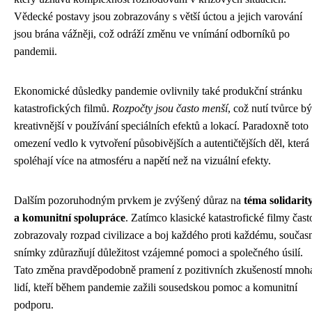
Vědecké postavy jsou zobrazovány s větší úctou a jejich varování
jsou brána vážněji, což odráží změnu ve vnímání odborníků po
pandemii.
Ekonomické důsledky pandemie ovlivnily také produkční stránku
katastrofických filmů.
Rozpočty jsou často menší
, což nutí tvůrce bý
kreativnější v používání speciálních efektů a lokací. Paradoxně toto
omezení vedlo k vytvoření působivějších a autentičtějších děl, která
spoléhají více na atmosféru a napětí než na vizuální efekty.
Dalším pozoruhodným prvkem je zvýšený důraz na
téma solidarit
a komunitní spolupráce
. Zatímco klasické katastrofické filmy čast
zobrazovaly rozpad civilizace a boj každého proti každému, součas
snímky zdůrazňují důležitost vzájemné pomoci a společného úsilí.
Tato změna pravděpodobně pramení z pozitivních zkušeností mnoh
lidí, kteří během pandemie zažili sousedskou pomoc a komunitní
podporu.