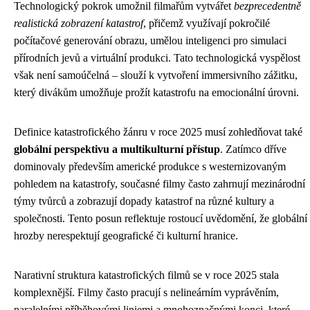
Technologický pokrok umožnil filmařům vytvářet
bezprecedentně
realistická zobrazení katastrof
, přičemž využívají pokročilé
počítačové generování obrazu, umělou inteligenci pro simulaci
přírodních jevů a virtuální produkci. Tato technologická vyspělost
však není samoúčelná – slouží k vytvoření immersivního zážitku,
který divákům umožňuje prožít katastrofu na emocionální úrovni.
Definice katastrofického žánru v roce 2025 musí zohledňovat také
globální perspektivu a multikulturní přístup
. Zatímco dříve
dominovaly především americké produkce s westernizovaným
pohledem na katastrofy, současné filmy často zahrnují mezinárodní
týmy tvůrců a zobrazují dopady katastrof na různé kultury a
společnosti. Tento posun reflektuje rostoucí uvědomění, že globální
hrozby nerespektují geografické či kulturní hranice.
Narativní struktura katastrofických filmů se v roce 2025 stala
komplexnější. Filmy často pracují s nelineárním vyprávěním,
paralelními příběhovými liniemi a mnohoznačnými konci, které