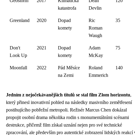
Geostorm
2017
Klimatická
Dean
120
katastrofa
Devlin
Greenland
2020
Dopad
Ric
35
komety
Roman
Waugh
Don't
2021
Dopad
Adam
75
Look Up
komety
McKay
Moonfall
2022
Pád Měsíce
Roland
140
na Zemi
Emmerich
Jedním z nejočekávanějších titulů se stal film Zlom horizontu
,
který přinesl inovativní pohled na následky masivního zemětřesení
postihujícího pobřežní metropoli. Režisér Marcus Chen dokázal
propojit osobní drama několika rodin s monumentálními scénami
destrukce, přičemž film získal uznání nejen pro své technické
zpracování, ale především pro autentické zobrazení lidských reakcí 