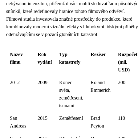
nebývalou intenzitou, přičemž diváci mohli sledovat řadu působivý
snímků, které redefinovaly hranice tohoto filmového odvětví.
Filmová studia investovala značné prostředky do produkce, které
kombinovaly moderní vizuální efekty s hlubokými lidskými příběhy
odehrávajícími se v pozadí globálních katastrof.
Název
Rok
Typ
Režisér
Rozpočet
filmu
vydání
katastrofy
(mil.
USD)
2012
2009
Konec
Roland
200
světa,
Emmerich
zemětřesení,
tsunami
San
2015
Zemětřesení
Brad
110
Andreas
Peyton