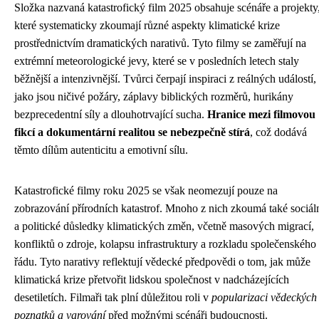
Složka nazvaná katastrofický film 2025 obsahuje scénáře a projekty
které systematicky zkoumají různé aspekty klimatické krize
prostřednictvím dramatických narativů. Tyto filmy se zaměřují na
extrémní meteorologické jevy, které se v posledních letech staly
běžnější a intenzivnější. Tvůrci čerpají inspiraci z reálných událostí,
jako jsou ničivé požáry, záplavy biblických rozměrů, hurikány
bezprecedentní síly a dlouhotrvající sucha.
Hranice mezi filmovou
fikcí a dokumentární realitou se nebezpečně stírá
, což dodává
těmto dílům autenticitu a emotivní sílu.
Katastrofické filmy roku 2025 se však neomezují pouze na
zobrazování přírodních katastrof. Mnoho z nich zkoumá také sociál
a politické důsledky klimatických změn, včetně masových migrací,
konfliktů o zdroje, kolapsu infrastruktury a rozkladu společenského
řádu. Tyto narativy reflektují vědecké předpovědi o tom, jak může
klimatická krize přetvořit lidskou společnost v nadcházejících
desetiletích. Filmaři tak plní důležitou roli v
popularizaci vědeckých
poznatků a varování
před možnými scénáři budoucnosti.