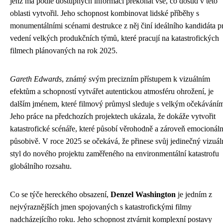
jenž má podle dostupných informací překonat vše, co dosud v této
oblasti vytvořil. Jeho schopnost kombinovat lidské příběhy s
monumentálními scénami destrukce z něj činí ideálního kandidáta p
vedení velkých produkčních týmů, které pracují na katastrofických
filmech plánovaných na rok 2025.
Gareth Edwards
, známý svým precizním přístupem k vizuálním
efektům a schopností vytvářet autentickou atmosféru ohrožení, je
dalším jménem, které filmový průmysl sleduje s velkým očekávání
Jeho práce na předchozích projektech ukázala, že dokáže vytvořit
katastrofické scénáře, které působí věrohodně a zároveň emocionál
působivě. V roce 2025 se očekává, že přinese svůj jedinečný vizuál
styl do nového projektu zaměřeného na environmentální katastrofu
globálního rozsahu.
Co se týče hereckého obsazení,
Denzel Washington
je jedním z
nejvýraznějších jmen spojovaných s katastrofickými filmy
nadcházejícího roku. Jeho schopnost ztvárnit komplexní postavy