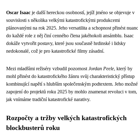
Oscar Isaac
je další hereckou osobností, jejíž jméno se objevuje v
souvislosti s několika velkými katastrofickými produkcemi
plánovanými na rok 2025. Jeho versatilita a schopnost přinést nuan
do každé role z něj činí cenného člena jakéhokoli ansámblu. Isaac
dokáže vytvořit postavy, které jsou současně hrdinské i lidsky
nedokonalé, což je pro katastrofické filmy zásadní.
Mezi mladšími režiséry vzbudil pozornost
Jordan Peele
, který by
mohl přinést do katastrofického žánru svůj charakteristický přístup
kombinující napětí s hlubším společenským podtextem. Jeho možné
zapojení do projektů roku 2025 by mohlo znamenat revoluci v tom,
jak vnímáme tradiční katastrofické narativy.
Rozpočty a tržby velkých katastrofických
blockbusterů roku