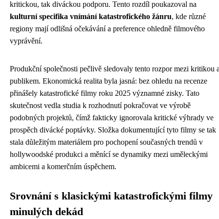
kritickou, tak diváckou podporu. Tento rozdíl poukazoval na
kulturní specifika vnímání katastrofického žánru
, kde různé
regiony mají odlišná očekávání a preference ohledně filmového
vyprávění.
Produkční společnosti pečlivě sledovaly tento rozpor mezi kritikou 
publikem. Ekonomická realita byla jasná: bez ohledu na recenze
přinášely katastrofické filmy roku 2025 významné zisky. Tato
skutečnost vedla studia k rozhodnutí pokračovat ve výrobě
podobných projektů, čímž fakticky ignorovala kritické výhrady ve
prospěch divácké poptávky. Složka dokumentující tyto filmy se tak
stala důležitým materiálem pro pochopení současných trendů v
hollywoodské produkci a měnící se dynamiky mezi uměleckými
ambicemi a komerčním úspěchem.
Srovnání s klasickými katastrofickými filmy
minulých dekád