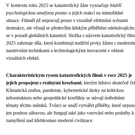
V kontextu roku 2025 se katastrofický žánr vyznačuje
hlubší
psychologickou analýzou postav
a jejich reakcí na mimořádné
situace. Filmaři již nepracují pouze s vizuálně efektními scénami
destrukce, ale věnují se především lidským příběhům odehrávajícím
se v pozadí globálních katastrof. Složka s názvem katastrofický film
2025 zahrnuje díla, která kombinují tradiční prvky žánru s moderní
narativními technikami a technologickými inovacemi v oblasti
vizuálních efektů.
Charakteristickým rysem katastrofických filmů v roce 2025 je
jejich propojení s reálnými hrozbami
, kterým lidstvo skutečně čel
Klimatická změna, pandemie, kybernetické útoky na kritickou
infrastrukturu nebo geopolitické konflikty se stávají ústředními
tématy těchto snímků. Tvůrci se snaží vytvářet příběhy, které nejsou
jen pouhou zábavou, ale fungují také jako varování nebo podněty k
zamyšlení nad křehkostью moderní civilizace.