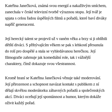
Kateřina Janečková, známá svou energií a nakažlivým smíchem,
zanechala v české televizní tvorbě výraznou stopu. Její tvář je
spjata s celou řadou úspěšných filmů a pořadů, které baví diváky
napříč generacemi.
Její herecký talent se projevil už v raném věku a brzy si ji oblíbili
dětští diváci. S přibývajícím věkem se pak s lehkostí přesunula
do rolí pro dospělé a stala se vyhledávanou herečkou. Její
filmografie zahrnuje jak komediální role, tak i vážnější
charaktery, čímž dokazuje svou všestrannost.
Kromě hraní se Kateřina Janečková věnuje také moderování.
Její přirozenost a schopnost navázat kontakt s publikem z ní
dělají skvělou moderátorku zábavných pořadů a společenských
akcí. Diváci oceňují její spontánnost a humor, kterým dokáže
oživit každý pořad.