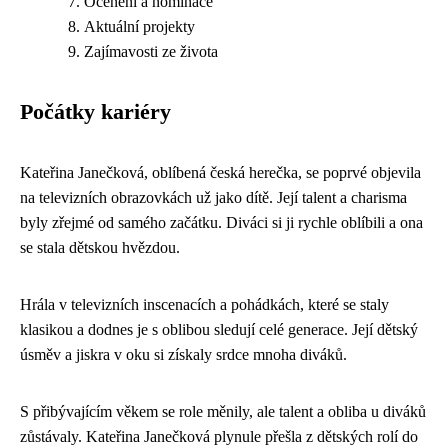
Ocenění a nominace
Aktuální projekty
Zajímavosti ze života
Počátky kariéry
Kateřina Janečková, oblíbená česká herečka, se poprvé objevila
na televizních obrazovkách už jako dítě. Její talent a charisma
byly zřejmé od samého začátku. Diváci si ji rychle oblíbili a ona
se stala dětskou hvězdou.
Hrála v televizních inscenacích a pohádkách, které se staly
klasikou a dodnes je s oblibou sledují celé generace. Její dětský
úsměv a jiskra v oku si získaly srdce mnoha diváků.
S přibývajícím věkem se role měnily, ale talent a obliba u diváků
zůstávaly. Kateřina Janečková plynule přešla z dětských rolí do