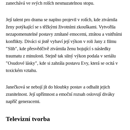
zanechává ve svých rolích nesmazatelnou stopu.
Její talent pro drama se naplno projevil v rolích, kde ztvárnila
ženy potýkající se s těžkými životními zkouškami. Vytvořila
nezapomenutelné postavy zmítané emocemi, ztrátou a vnitřními
konflikty. Diváci si jistě vybaví její výkon v roli Jany z filmu
"Slib", kde přesvědčivě ztvárnila ženu bojující s následky
traumatu z minulosti. Stejně tak silný výkon podala v seriálu
"Osudové lásky", kde si zahrála postavu Evy, která se ocitá v
toxickém vztahu.
Janečková se nebojí jít do hloubky postav a odhalit jejich
zranitelnost. Její upřímnost a emoční rozsah oslovují diváky
napříč generacemi.
Televizní tvorba