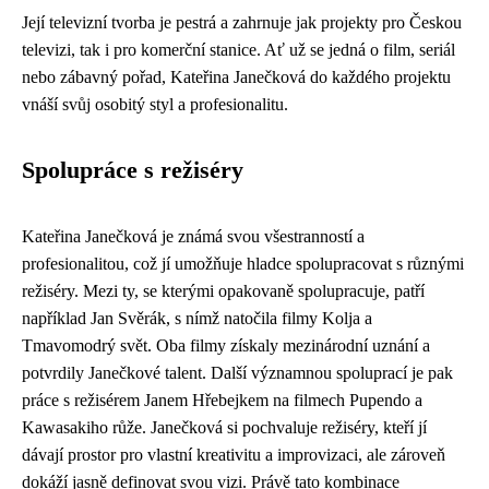
Její televizní tvorba je pestrá a zahrnuje jak projekty pro Českou
televizi, tak i pro komerční stanice. Ať už se jedná o film, seriál
nebo zábavný pořad, Kateřina Janečková do každého projektu
vnáší svůj osobitý styl a profesionalitu.
Spolupráce s režiséry
Kateřina Janečková je známá svou všestranností a
profesionalitou, což jí umožňuje hladce spolupracovat s různými
režiséry. Mezi ty, se kterými opakovaně spolupracuje, patří
například Jan Svěrák, s nímž natočila filmy Kolja a
Tmavomodrý svět. Oba filmy získaly mezinárodní uznání a
potvrdily Janečkové talent. Další významnou spoluprací je pak
práce s režisérem Janem Hřebejkem na filmech Pupendo a
Kawasakiho růže. Janečková si pochvaluje režiséry, kteří jí
dávají prostor pro vlastní kreativitu a improvizaci, ale zároveň
dokáží jasně definovat svou vizi. Právě tato kombinace