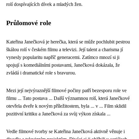
rolí dospívajících dívek a mladých žen.
Průlomové role
Kateřina Janečková je herečka, která se může pochlubit pestrou
škálou rolí v českém filmu a televizi. Její talent a charisma jí
vynesly popularitu napříč generacemi. Zatímco mnozí si ji
spojují s komediálními postavami, Janečková dokázala, že
zvládá i dramatické role s bravurou.
Mezi její nejvýraznější filmové počiny patří bezesporu role ve
filmu ... Tato postava ... Další významnou rolí, která Janečkové
otevřela dveře k novým příležitostem, byla ... v ... Film sklidil
pozitivní kritiku a Janečková za svůj výkon získala ...
Vedle filmové tvorby se Kateřina Janečková aktivně věnuje i