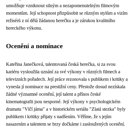
umožňuje vzniknout silným a nezapomenutelným filmovým
momentům. Její schopnost přizpůsobit se různým stylům a vizím
režisérů z ní dělá žádanou herečku a je zárukou kvalitního
hereckého výkonu.
Ocenění a nominace
Kateřina Janečková, talentovaná česká herečka, si za svou
kariéru vysloužila uznání za své výkony v různých filmech a
televizních pořadech. Její práce rezonovala s publikem i kritiky a
vynesla jí nominace na prestižní ceny. Přestože dosud nezískala
žádné významné ocenění, její talent a přínos české
kinematografii jsou nesporné. Její výkony v psychologickém
dramatu "Vlčí jáma" a v historickém seriálu "Zlatá stezka" byly
publikem i kritiky přijaty s nadšením. Věříme, že s jejím
nasazením a talentem se brzy dočkáme i zasloužených ocenění.