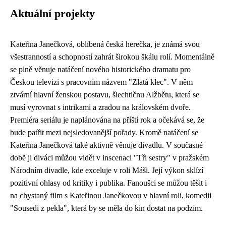
Aktuální projekty
Kateřina Janečková, oblíbená česká herečka, je známá svou
všestranností a schopností zahrát širokou škálu rolí. Momentálně
se plně věnuje natáčení nového historického dramatu pro
Českou televizi s pracovním názvem "Zlatá klec". V něm
ztvární hlavní ženskou postavu, šlechtičnu Alžbětu, která se
musí vyrovnat s intrikami a zradou na královském dvoře.
Premiéra seriálu je naplánována na příští rok a očekává se, že
bude patřit mezi nejsledovanější pořady. Kromě natáčení se
Kateřina Janečková také aktivně věnuje divadlu. V současné
době ji diváci můžou vidět v inscenaci "Tři sestry" v pražském
Národním divadle, kde exceluje v roli Máši. Její výkon sklízí
pozitivní ohlasy od kritiky i publika. Fanoušci se můžou těšit i
na chystaný film s Kateřinou Janečkovou v hlavní roli, komedii
"Sousedi z pekla", která by se měla do kin dostat na podzim.