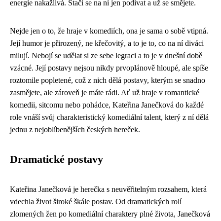
energie nakažlivá. Stačí se na ni jen podívat a už se smějete.
Nejde jen o to, že hraje v komediích, ona je sama o sobě vtipná.
Její humor je přirozený, ne křečovitý, a to je to, co na ní diváci
milují. Nebojí se udělat si ze sebe legraci a to je v dnešní době
vzácné. Její postavy nejsou nikdy prvoplánově hloupé, ale spíše
roztomile popletené, což z nich dělá postavy, kterým se snadno
zasmějete, ale zároveň je máte rádi. Ať už hraje v romantické
komedii, sitcomu nebo pohádce, Kateřina Janečková do každé
role vnáší svůj charakteristický komediální talent, který z ní dělá
jednu z nejoblíbenějších českých hereček.
Dramatické postavy
Kateřina Janečková je herečka s neuvěřitelným rozsahem, která
vdechla život široké škále postav. Od dramatických rolí
zlomených žen po komediální charaktery plné života, Janečková