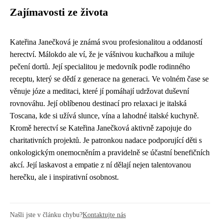
Zajímavosti ze života
Kateřina Janečková je známá svou profesionalitou a oddaností
herectví. Málokdo ale ví, že je vášnivou kuchařkou a miluje
pečení dortů. Její specialitou je medovník podle rodinného
receptu, který se dědí z generace na generaci. Ve volném čase se
věnuje józe a meditaci, které jí pomáhají udržovat duševní
rovnováhu. Její oblíbenou destinací pro relaxaci je italská
Toscana, kde si užívá slunce, vína a lahodné italské kuchyně.
Kromě herectví se Kateřina Janečková aktivně zapojuje do
charitativních projektů. Je patronkou nadace podporující děti s
onkologickým onemocněním a pravidelně se účastní benefičních
akcí. Její laskavost a empatie z ní dělají nejen talentovanou
herečku, ale i inspirativní osobnost.
Našli jste v článku chybu?
Kontaktujte nás