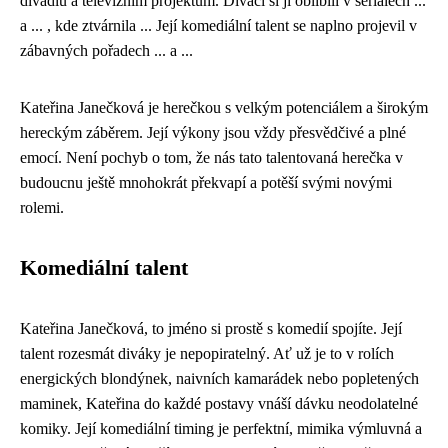
divadlu a televizním projektům. Diváci si ji oblíbili v seriálech ...
a ... , kde ztvárnila ... Její komediální talent se naplno projevil v
zábavných pořadech ... a ...
Kateřina Janečková je herečkou s velkým potenciálem a širokým
hereckým záběrem. Její výkony jsou vždy přesvědčivé a plné
emocí. Není pochyb o tom, že nás tato talentovaná herečka v
budoucnu ještě mnohokrát překvapí a potěší svými novými
rolemi.
Komediální talent
Kateřina Janečková, to jméno si prostě s komedií spojíte. Její
talent rozesmát diváky je nepopiratelný. Ať už je to v rolích
energických blondýnek, naivních kamarádek nebo popletených
maminek, Kateřina do každé postavy vnáší dávku neodolatelné
komiky. Její komediální timing je perfektní, mimika výmluvná a