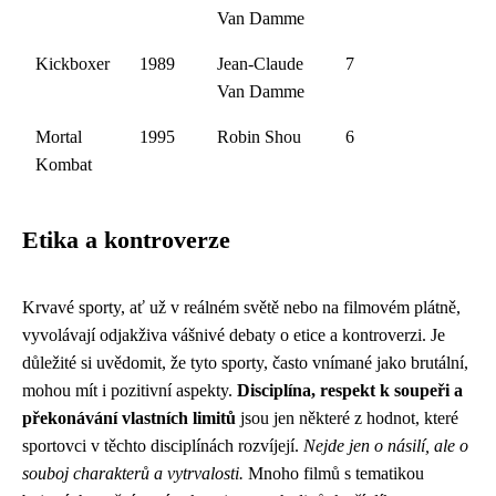
Van Damme
Kickboxer
1989
Jean-Claude
7
Van Damme
Mortal
1995
Robin Shou
6
Kombat
Etika a kontroverze
Krvavé sporty, ať už v reálném světě nebo na filmovém plátně,
vyvolávají odjakživa vášnivé debaty o etice a kontroverzi. Je
důležité si uvědomit, že tyto sporty, často vnímané jako brutální,
mohou mít i pozitivní aspekty.
Disciplína, respekt k soupeři a
překonávání vlastních limitů
jsou jen některé z hodnot, které
sportovci v těchto disciplínách rozvíjejí.
Nejde jen o násilí, ale o
souboj charakterů a vytrvalosti.
Mnoho filmů s tematikou