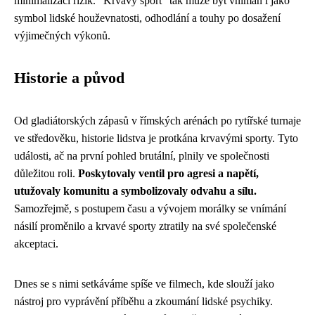
minimalizací rizik. "Krvavý sport" tak může být vnímán i jako
symbol lidské houževnatosti, odhodlání a touhy po dosažení
výjimečných výkonů.
Historie a původ
Od gladiátorských zápasů v římských arénách po rytířské turnaje
ve středověku, historie lidstva je protkána krvavými sporty. Tyto
události, ač na první pohled brutální, plnily ve společnosti
důležitou roli.
Poskytovaly ventil pro agresi a napětí,
utužovaly komunitu a symbolizovaly odvahu a sílu.
Samozřejmě, s postupem času a vývojem morálky se vnímání
násilí proměnilo a krvavé sporty ztratily na své společenské
akceptaci.
Dnes se s nimi setkáváme spíše ve filmech, kde slouží jako
nástroj pro vyprávění příběhu a zkoumání lidské psychiky.