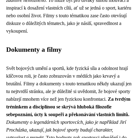
zdánlivě nemožného.
To může být pro diváky silnou motivací a
inspirací k dosažení vlastních cílů, ať už se jedná o sport, kariéru
nebo osobní život. Filmy s touto tématikou zase často otevírají
diskuze o důležitých tématech, jako je násilí, spravedlnost a
vykoupení.
Dokumenty a filmy
Svět bojových umění a sportů, kde fyzická síla a odolnost hrají
klíčovou roli, je často zobrazován v médiích jako krvavý a
brutální. Filmy a dokumenty s touto tematikou někdy ukazují jen
tu nejtvrdší stránku, ale je důležité si uvědomit, že bojové sporty
nabízejí mnohem více než jen fyzickou konfrontaci.
Za tvrdým
tréninkem a disciplínou se skrývá hluboká filozofie
sebepoznání, úcty k soupeři a překonávání vlastních limitů.
Dokumenty o legendárních sportovcích, jako je například Jirí
Procházka, ukazují, jak bojové sporty budují charakter,
vytrvalost a respekt.
Tyto hodnoty pak sportovci přenášejí i do