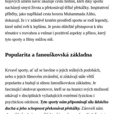
bojových umění navíc ukazuje cestu hrdinů, kteří díky sportu
nacházejí smysl života a překonávají těžké překážky. Inspirativní
příběhy, jako například cesta boxera Muhammada Aliho,
dokazují, že i v zdánlivě krutém prostředí sportu se rodí legendy,
které mění svět k lepšímu. Je proto důležité přistupovat k této
tématice s rozvahou a vnímat i pozitivní aspekty a přínos, který
tyto sporty a filmy můžou mít.
Popularita a fanouškovská základna
Krvavé sporty, ať už se bavíme o jejich reálných podobách,
nebo o jejich filmovém ztvárnění, si získávají stále větší
popularitu a budují si silnou fanouškovskou základnu. Je
fascinující sledovat sportovce, kteří se na hranici svých možností
utkávají v disciplínách vyžadujících extrémní fyzickou i
psychickou odolnost.
Tyto sporty nám připomínají sílu lidského
ducha a jeho schopnost překonávat překážky.
Zároveň nám