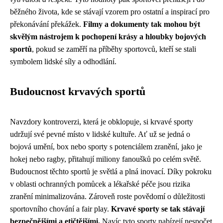
běžného života, kde se stávají vzorem pro ostatní a inspirací pro
překonávání překážek.
Filmy a dokumenty tak mohou být
skvělým nástrojem k pochopení krásy a hloubky bojových
sportů
, pokud se zaměří na příběhy sportovců, kteří se stali
symbolem lidské síly a odhodlání.
Budoucnost krvavých sportů
Navzdory kontroverzi, která je obklopuje, si krvavé sporty
udržují své pevné místo v lidské kultuře. Ať už se jedná o
bojová umění, box nebo sporty s potenciálem zranění, jako je
hokej nebo ragby, přitahují miliony fanoušků po celém světě.
Budoucnost těchto sportů je světlá a plná inovací. Díky pokroku
v oblasti ochranných pomůcek a lékařské péče jsou rizika
zranění minimalizována. Zároveň roste povědomí o důležitosti
sportovního chování a fair play.
Krvavé sporty se tak stávají
bezpečnějšími a etičtějšími.
Navíc tyto sporty nabízejí nespočet