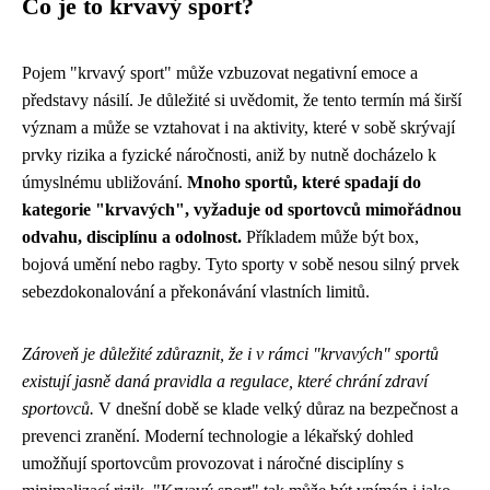
Co je to krvavý sport?
Pojem "krvavý sport" může vzbuzovat negativní emoce a
představy násilí. Je důležité si uvědomit, že tento termín má širší
význam a může se vztahovat i na aktivity, které v sobě skrývají
prvky rizika a fyzické náročnosti, aniž by nutně docházelo k
úmyslnému ubližování.
Mnoho sportů, které spadají do
kategorie "krvavých", vyžaduje od sportovců mimořádnou
odvahu, disciplínu a odolnost.
Příkladem může být box,
bojová umění nebo ragby. Tyto sporty v sobě nesou silný prvek
sebezdokonalování a překonávání vlastních limitů.
Zároveň je důležité zdůraznit, že i v rámci "krvavých" sportů
existují jasně daná pravidla a regulace, které chrání zdraví
sportovců.
V dnešní době se klade velký důraz na bezpečnost a
prevenci zranění. Moderní technologie a lékařský dohled
umožňují sportovcům provozovat i náročné disciplíny s