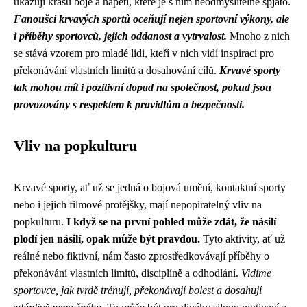
ukazují krásu boje a napětí, které je s ním neodmyslitelně spjato.
Fanoušci krvavých sportů oceňují nejen sportovní výkony, ale
i příběhy sportovců, jejich oddanost a vytrvalost.
Mnoho z nich
se stává vzorem pro mladé lidi, kteří v nich vidí inspiraci pro
překonávání vlastních limitů a dosahování cílů.
Krvavé sporty
tak mohou mít i pozitivní dopad na společnost, pokud jsou
provozovány s respektem k pravidlům a bezpečnosti.
Vliv na popkulturu
Krvavé sporty, ať už se jedná o bojová umění, kontaktní sporty
nebo i jejich filmové protějšky, mají nepopiratelný vliv na
popkulturu.
I když se na první pohled může zdát, že násilí
plodí jen násilí, opak může být pravdou.
Tyto aktivity, ať už
reálné nebo fiktivní, nám často zprostředkovávají příběhy o
překonávání vlastních limitů, disciplíně a odhodlání.
Vidíme
sportovce, jak tvrdě trénují, překonávají bolest a dosahují