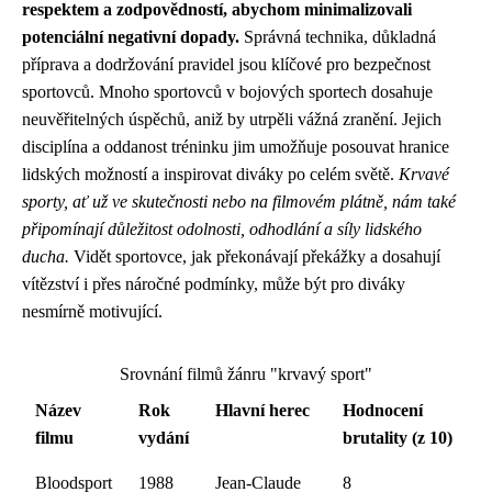
respektem a zodpovědností, abychom minimalizovali
potenciální negativní dopady.
Správná technika, důkladná
příprava a dodržování pravidel jsou klíčové pro bezpečnost
sportovců. Mnoho sportovců v bojových sportech dosahuje
neuvěřitelných úspěchů, aniž by utrpěli vážná zranění. Jejich
disciplína a oddanost tréninku jim umožňuje posouvat hranice
lidských možností a inspirovat diváky po celém světě.
Krvavé
sporty, ať už ve skutečnosti nebo na filmovém plátně, nám také
připomínají důležitost odolnosti, odhodlání a síly lidského
ducha.
Vidět sportovce, jak překonávají překážky a dosahují
vítězství i přes náročné podmínky, může být pro diváky
nesmírně motivující.
Srovnání filmů žánru "krvavý sport"
Název
Rok
Hlavní herec
Hodnocení
filmu
vydání
brutality (z 10)
Bloodsport
1988
Jean-Claude
8