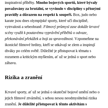
inspirativní příběhy.
Mnoho bojových sportů, které bývaly
považovány za brutální, se vyvinulo v disciplíny s přísnými
pravidly a důrazem na respekt k soupeři.
Box, judo nebo
karate jsou dnes olympijské sporty, které učí disciplíně,
vytrvalosti a sebeobraně.
Filmový průmysl zase dokáže krvavé
scény využít k poutavému vyprávění příběhů o odvaze,
překonávání překážek a boji za spravedlnost.
Vzpomeňme na
ikonické filmové hrdiny, kteří se utkávají se zlem a inspirují
diváky po celém světě. Důležité je přistupovat k tématu s
rozumem a kritickým myšlením, ať už se jedná o sport nebo
zábavu.
Rizika a zranění
Krvavé sporty, ať už se jedná o skutečné bojové umění nebo o
jejich filmové ztvárnění, s sebou nesou neodmyslitelná rizika
zranění.
Je důležité přistupovat k těmto aktivitám s