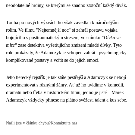
neodolatelné hrdiny, se kterými se snadno ztotožní každý divák.
Touha po nových výzvách ho však zavedla i k náročnějším
rolím. Ve filmu "Nejtemnější noc" si zahrál postavu vojáka
bojujícího s posttraumatickým stresem, ve snímku
"Dívka ve
mlze"
zase detektiva vyšetřujícího zmizení mladé dívky. Tyto
role prokázaly, že Adamczyk je schopen zahrát i psychologicky
komplikované postavy a vcítit se do jejich emocí.
Jeho herecký rejstřík je tak stále pestřejší a Adamczyk se nebojí
experimentovat s různými žánry. Ať už ho uvidíme v komedii,
dramatu nebo třeba v historickém filmu, jedno je jisté – Marek
Adamczyk vždycky přinese na plátno svěžest, talent a kus sebe.
Našli jste v článku chybu?
Kontaktujte nás