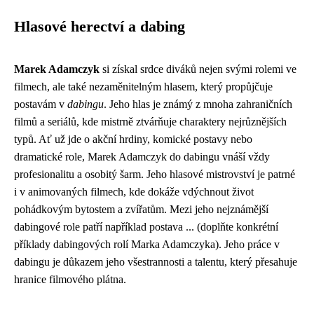
Hlasové herectví a dabing
Marek Adamczyk
si získal srdce diváků nejen svými rolemi ve
filmech, ale také nezaměnitelným hlasem, který propůjčuje
postavám v
dabingu
. Jeho hlas je známý z mnoha zahraničních
filmů a seriálů, kde mistrně ztvárňuje charaktery nejrůznějších
typů. Ať už jde o akční hrdiny, komické postavy nebo
dramatické role, Marek Adamczyk do dabingu vnáší vždy
profesionalitu a osobitý šarm. Jeho hlasové mistrovství je patrné
i v animovaných filmech, kde dokáže vdýchnout život
pohádkovým bytostem a zvířatům. Mezi jeho nejznámější
dabingové role patří například postava ... (doplňte konkrétní
příklady dabingových rolí Marka Adamczyka). Jeho práce v
dabingu je důkazem jeho všestrannosti a talentu, který přesahuje
hranice filmového plátna.