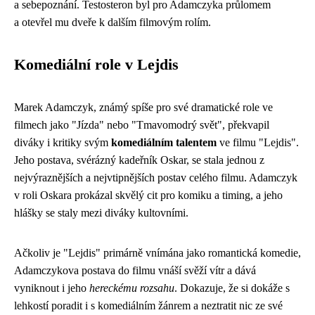
a sebepoznání. Testosteron byl pro Adamczyka průlomem
a otevřel mu dveře k dalším filmovým rolím.
Komediální role v Lejdis
Marek Adamczyk, známý spíše pro své dramatické role ve
filmech jako "Jízda" nebo "Tmavomodrý svět", překvapil
diváky i kritiky svým
komediálním talentem
ve filmu "Lejdis".
Jeho postava, svérázný kadeřník Oskar, se stala jednou z
nejvýraznějších a nejvtipnějších postav celého filmu. Adamczyk
v roli Oskara prokázal skvělý cit pro komiku a timing, a jeho
hlášky se staly mezi diváky kultovními.
Ačkoliv je "Lejdis" primárně vnímána jako romantická komedie,
Adamczykova postava do filmu vnáší svěží vítr a dává
vyniknout i jeho
hereckému rozsahu
. Dokazuje, že si dokáže s
lehkostí poradit i s komediálním žánrem a neztratit nic ze své