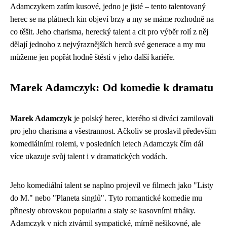
Adamczykem zatím kusové, jedno je jisté – tento talentovaný
herec se na plátnech kin objeví brzy a my se máme rozhodně na
co těšit. Jeho charisma, herecký talent a cit pro výběr rolí z něj
dělají jednoho z nejvýraznějších herců své generace a my mu
můžeme jen popřát hodně štěstí v jeho další kariéře.
Marek Adamczyk: Od komedie k dramatu
Marek Adamczyk
je polský herec, kterého si diváci zamilovali
pro jeho charisma a všestrannost. Ačkoliv se proslavil především
komediálními rolemi, v posledních letech Adamczyk čím dál
více ukazuje svůj talent i v dramatických vodách.
Jeho komediální talent se naplno projevil ve filmech jako "Listy
do M." nebo "Planeta singlů". Tyto romantické komedie mu
přinesly obrovskou popularitu a staly se kasovními trháky.
Adamczyk v nich ztvárnil sympatické, mírně nešikovné, ale