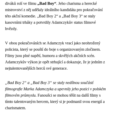
diváků rolí ve filmu
„Bad Boy“
. Jeho charisma a herecké
mistrovství z něj udělaly ideálního kandidáta pro pokračování
této akční komedie. „Bad Boy 2“ a „Bad Boy 3“ se staly
kasovními trháky a potvrdily Adamczykův status filmové
hvězdy.
V obou pokračováních se Adamczyk vrací jako neohrožený
policista, který se pouští do boje s organizovaným zločinem.
Filmy jsou plné napětí, humoru a skvělých akčních scén.
Adamczykův výkon je opět strhující a dokazuje, že je jedním z
nejtalentovanějších herců své generace.
„Bad Boy 2“ a „Bad Boy 3“ se staly nedílnou součástí
filmografie Marka Adamczyka a upevnily jeho pozici v polském
filmovém průmyslu.
Fanoušci se mohou těšit na další filmy s
tímto talentovaným hercem, který si je podmanil svou energií a
charismatem.