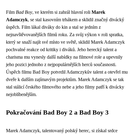
Film
Bad Boy
, ve kterém si zahrál hlavní roli
Marek
Adamczyk
, se stal kasovním trhákem a sklidil značný divácký
úspěch. Film lákal diváky do kin a stal se jedním z
nejnavštěvovanějších filmů roku. Za svůj výkon v roli spratka,
který se snaží najít své místo ve světě, sklidil Marek Adamczyk
pochvalné reakce od kritiky i diváků. Jeho herecký talent a
charisma mu vynesly další nabídky na filmové role a upevnily
jeho pozici jednoho z nejpopulárnějších herců současnosti.
Úspěch filmu Bad Boy potvrdil Adamczykův talent a otevřel mu
dveře k dalším zajímavým projektům. Marek Adamczyk se tak
stal stálicí českého filmového nebe a jeho filmy patří k divácky
nejoblíbenějším.
Pokračování Bad Boy 2 a Bad Boy 3
Marek Adamczyk, talentovaný polský herec, si získal srdce