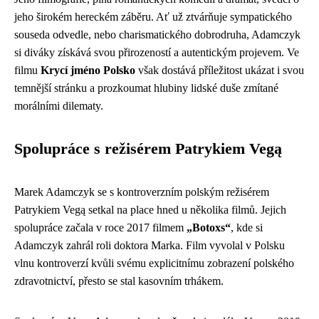
jeho širokém hereckém záběru. Ať už ztvárňuje sympatického
souseda odvedle, nebo charismatického dobrodruha, Adamczyk
si diváky získává svou přirozeností a autentickým projevem. Ve
filmu
Krycí jméno Polsko
však dostává příležitost ukázat i svou
temnější stránku a prozkoumat hlubiny lidské duše zmítané
morálními dilematy.
Spolupráce s režisérem Patrykiem Vegą
Marek Adamczyk se s kontroverzním polským režisérem
Patrykiem Vegą setkal na place hned u několika filmů. Jejich
spolupráce začala v roce 2017 filmem
„Botoxs“
, kde si
Adamczyk zahrál roli doktora Marka. Film vyvolal v Polsku
vlnu kontroverzí kvůli svému explicitnímu zobrazení polského
zdravotnictví, přesto se stal kasovním trhákem.