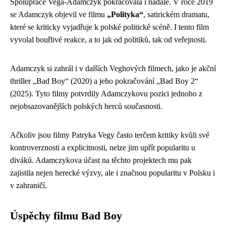
Spolupráce Vega-Adamczyk pokračovala i nadále. V roce 2019
se Adamczyk objevil ve filmu
„Polityka“
, satirickém dramatu,
které se kriticky vyjadřuje k polské politické scéně. I tento film
vyvolal bouřlivé reakce, a to jak od politiků, tak od veřejnosti.
Adamczyk si zahrál i v dalších Veghových filmech, jako je akční
thriller „Bad Boy“ (2020) a jeho pokračování „Bad Boy 2“
(2025). Tyto filmy potvrdily Adamczykovu pozici jednoho z
nejobsazovanějších polských herců současnosti.
Ačkoliv jsou filmy Patryka Vegy často terčem kritiky kvůli své
kontroverznosti a explicitnosti, nelze jim upřít popularitu u
diváků. Adamczykova účast na těchto projektech mu pak
zajistila nejen herecké výzvy, ale i značnou popularitu v Polsku i
v zahraničí.
Úspěchy filmu Bad Boy