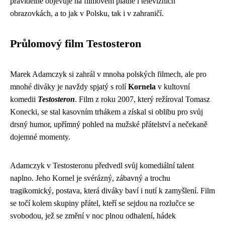
pravidelně objevuje na filmovém plátně i televizních
obrazovkách, a to jak v Polsku, tak i v zahraničí.
Průlomový film Testosteron
Marek Adamczyk si zahrál v mnoha polských filmech, ale pro
mnohé diváky je navždy spjatý s rolí
Kornela
v kultovní
komedii
Testosteron
. Film z roku 2007, který režíroval Tomasz
Konecki, se stal kasovním trhákem a získal si oblibu pro svůj
drsný humor, upřímný pohled na mužské přátelství a nečekaně
dojemné momenty.
Adamczyk v Testosteronu předvedl svůj komediální talent
naplno. Jeho Kornel je svérázný, zábavný a trochu
tragikomický, postava, která diváky baví i nutí k zamyšlení. Film
se točí kolem skupiny přátel, kteří se sejdou na rozlučce se
svobodou, jež se změní v noc plnou odhalení, hádek