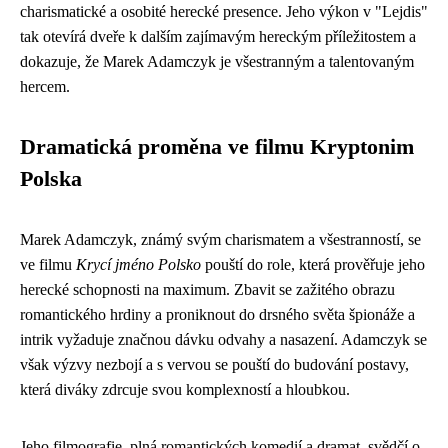
charismatické a osobité herecké presence. Jeho výkon v "Lejdis"
tak otevírá dveře k dalším zajímavým hereckým příležitostem a
dokazuje, že Marek Adamczyk je všestranným a talentovaným
hercem.
Dramatická proměna ve filmu Kryptonim
Polska
Marek Adamczyk, známý svým charismatem a všestranností, se
ve filmu
Krycí jméno Polsko
pouští do role, která prověřuje jeho
herecké schopnosti na maximum. Zbavit se zažitého obrazu
romantického hrdiny a proniknout do drsného světa špionáže a
intrik vyžaduje značnou dávku odvahy a nasazení. Adamczyk se
však výzvy nezbojí a s vervou se pouští do budování postavy,
která diváky zdrcuje svou komplexností a hloubkou.
Jeho filmografie, plná romantických komedií a dramat, svědčí o