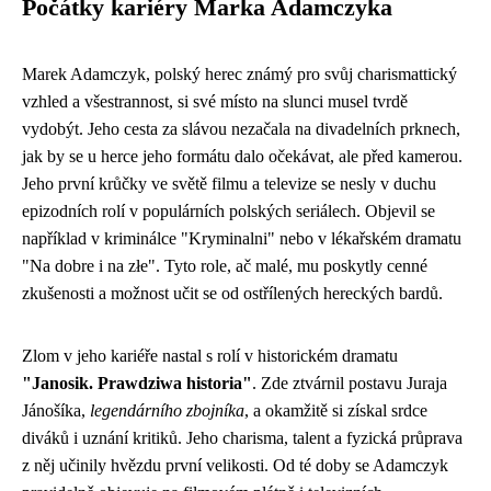
Počátky kariéry Marka Adamczyka
Marek Adamczyk, polský herec známý pro svůj charismattický
vzhled a všestrannost, si své místo na slunci musel tvrdě
vydobýt. Jeho cesta za slávou nezačala na divadelních prknech,
jak by se u herce jeho formátu dalo očekávat, ale před kamerou.
Jeho první krůčky ve světě filmu a televize se nesly v duchu
epizodních rolí v populárních polských seriálech. Objevil se
například v kriminálce "Kryminalni" nebo v lékařském dramatu
"Na dobre i na złe". Tyto role, ač malé, mu poskytly cenné
zkušenosti a možnost učit se od ostřílených hereckých bardů.
Zlom v jeho kariéře nastal s rolí v historickém dramatu
"Janosik. Prawdziwa historia"
. Zde ztvárnil postavu Juraja
Jánošíka,
legendárního zbojníka
, a okamžitě si získal srdce
diváků i uznání kritiků. Jeho charisma, talent a fyzická průprava
z něj učinily hvězdu první velikosti. Od té doby se Adamczyk