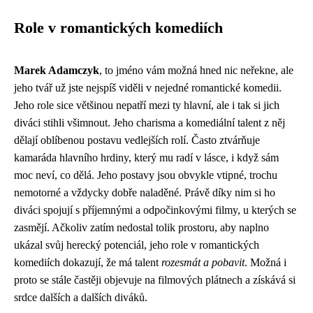
Role v romantických komediích
Marek Adamczyk
, to jméno vám možná hned nic neřekne, ale
jeho tvář už jste nejspíš viděli v nejedné romantické komedii.
Jeho role sice většinou nepatří mezi ty hlavní, ale i tak si jich
diváci stihli všimnout. Jeho charisma a komediální talent z něj
dělají oblíbenou postavu vedlejších rolí. Často ztvárňuje
kamaráda hlavního hrdiny, který mu radí v lásce, i když sám
moc neví, co dělá. Jeho postavy jsou obvykle vtipné, trochu
nemotorné a vždycky dobře naladěné. Právě díky nim si ho
diváci spojují s příjemnými a odpočinkovými filmy, u kterých se
zasmějí. Ačkoliv zatím nedostal tolik prostoru, aby naplno
ukázal svůj herecký potenciál, jeho role v romantických
komediích dokazují, že má talent
rozesmát a pobavit
. Možná i
proto se stále častěji objevuje na filmových plátnech a získává si
srdce dalších a dalších diváků.