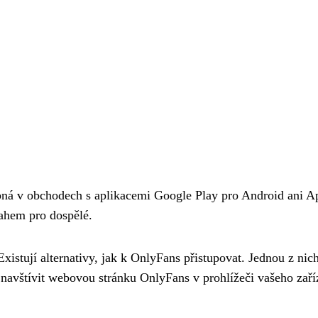
upná v obchodech s aplikacemi Google Play pro Android ani A
sahem pro dospělé.
xistují alternativy, jak k OnlyFans přistupovat. Jednou z nic
 navštívit webovou stránku OnlyFans v prohlížeči vašeho zaříz