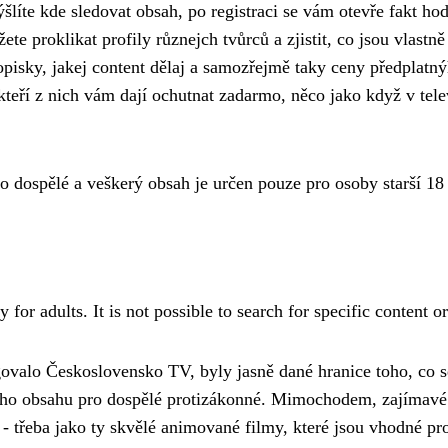
šlíte kde sledovat obsah, po registraci se vám otevře fakt h
e proklikat profily různejch tvůrců a zjistit, co jsou vlastn
 popisky, jakej content dělaj a samozřejmě taky ceny předplatn
kteří z nich vám dají ochutnat zadarmo, něco jako když v tele
o dospělé a veškerý obsah je určen pouze pro osoby starší 18 
 for adults. It is not possible to search for specific content or
govalo Československo TV, byly jasně dané hranice toho, co se
ho obsahu pro dospělé protizákonné. Mimochodem, zajímavé 
- třeba jako ty
skvělé animované filmy
, které jsou vhodné pr