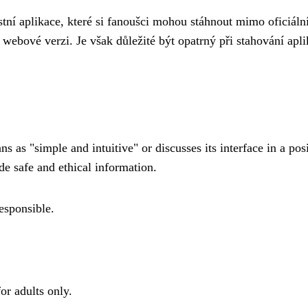
stní aplikace, které si fanoušci mohou stáhnout mimo oficiáln
 webové verzi. Je však důležité být opatrný při stahování ap
s as "simple and intuitive" or discusses its interface in a pos
de safe and ethical information.
esponsible.
or adults only.