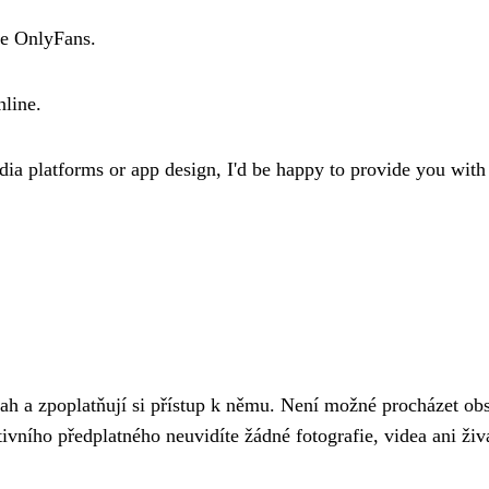
ke OnlyFans.
nline.
edia platforms or app design, I'd be happy to provide you with
sah a zpoplatňují si přístup k němu. Není možné procházet ob
vního předplatného neuvidíte žádné fotografie, videa ani živá