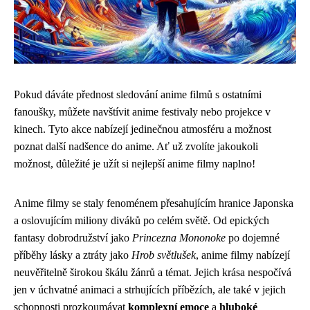
Pokud dáváte přednost sledování anime filmů s ostatními
fanoušky, můžete navštívit anime festivaly nebo projekce v
kinech. Tyto akce nabízejí jedinečnou atmosféru a možnost
poznat další nadšence do anime. Ať už zvolíte jakoukoli
možnost, důležité je užít si nejlepší anime filmy naplno!
Anime filmy se staly fenoménem přesahujícím hranice Japonska
a oslovujícím miliony diváků po celém světě. Od epických
fantasy dobrodružství jako
Princezna Mononoke
po dojemné
příběhy lásky a ztráty jako
Hrob světlušek
, anime filmy nabízejí
neuvěřitelně širokou škálu žánrů a témat. Jejich krása nespočívá
jen v úchvatné animaci a strhujících příbězích, ale také v jejich
schopnosti prozkoumávat
komplexní emoce
a
hluboké