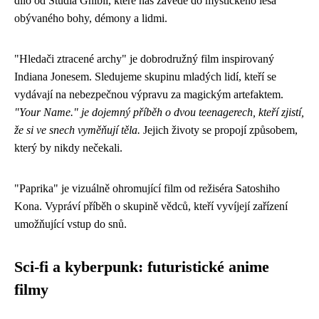
dílo od Studia Ghibli, které nás zavede do mystického lesa
obývaného bohy, démony a lidmi.
"Hledači ztracené archy" je dobrodružný film inspirovaný
Indiana Jonesem. Sledujeme skupinu mladých lidí, kteří se
vydávají na nebezpečnou výpravu za magickým artefaktem.
"Your Name." je dojemný příběh o dvou teenagerech, kteří zjistí,
že si ve snech vyměňují těla.
Jejich životy se propojí způsobem,
který by nikdy nečekali.
"Paprika" je vizuálně ohromující film od režiséra Satoshiho
Kona. Vypráví příběh o skupině vědců, kteří vyvíjejí zařízení
umožňující vstup do snů.
Sci-fi a kyberpunk: futuristické anime
filmy