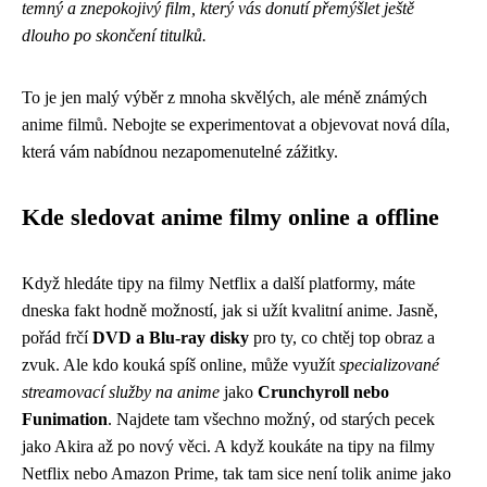
temný a znepokojivý film, který vás donutí přemýšlet ještě
dlouho po skončení titulků.
To je jen malý výběr z mnoha skvělých, ale méně známých
anime filmů. Nebojte se experimentovat a objevovat nová díla,
která vám nabídnou nezapomenutelné zážitky.
Kde sledovat anime filmy online a offline
Když hledáte tipy na filmy Netflix a další platformy, máte
dneska fakt hodně možností, jak si užít kvalitní anime. Jasně,
pořád frčí
DVD a Blu-ray disky
pro ty, co chtěj top obraz a
zvuk. Ale kdo kouká spíš online, může využít
specializované
streamovací služby na anime
jako
Crunchyroll nebo
Funimation
. Najdete tam všechno možný, od starých pecek
jako Akira až po nový věci. A když koukáte na tipy na filmy
Netflix nebo Amazon Prime, tak tam sice není tolik anime jako