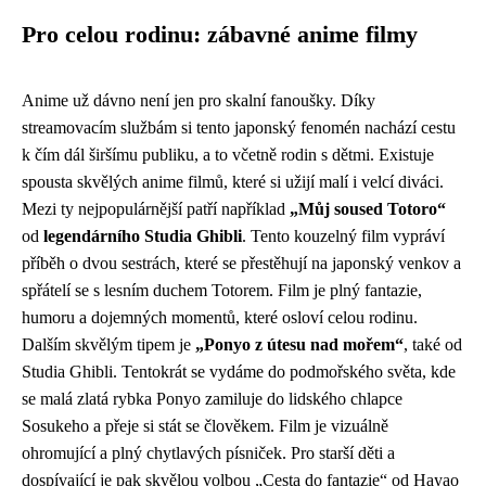
Pro celou rodinu: zábavné anime filmy
Anime už dávno není jen pro skalní fanoušky. Díky
streamovacím službám si tento japonský fenomén nachází cestu
k čím dál širšímu publiku, a to včetně rodin s dětmi. Existuje
spousta skvělých anime filmů, které si užijí malí i velcí diváci.
Mezi ty nejpopulárnější patří například
„Můj soused Totoro“
od
legendárního Studia Ghibli
. Tento kouzelný film vypráví
příběh o dvou sestrách, které se přestěhují na japonský venkov a
spřátelí se s lesním duchem Totorem. Film je plný fantazie,
humoru a dojemných momentů, které osloví celou rodinu.
Dalším skvělým tipem je
„Ponyo z útesu nad mořem“
, také od
Studia Ghibli. Tentokrát se vydáme do podmořského světa, kde
se malá zlatá rybka Ponyo zamiluje do lidského chlapce
Sosukeho a přeje si stát se člověkem. Film je vizuálně
ohromující a plný chytlavých písniček. Pro starší děti a
dospívající je pak skvělou volbou „Cesta do fantazie“ od Hayao