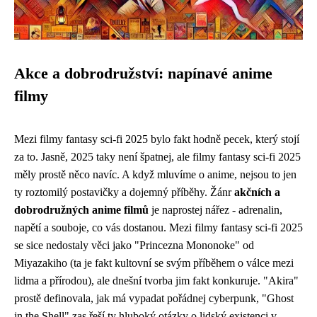
Akce a dobrodružství: napínavé anime
filmy
Mezi filmy fantasy sci-fi 2025 bylo fakt hodně pecek, který stojí
za to. Jasně, 2025 taky není špatnej, ale
filmy fantasy sci-fi 2025
měly prostě něco navíc. A když mluvíme o anime, nejsou to jen
ty roztomilý postavičky a dojemný příběhy. Žánr
akčních a
dobrodružných anime filmů
je naprostej nářez - adrenalin,
napětí a souboje, co vás dostanou. Mezi filmy fantasy sci-fi 2025
se sice nedostaly věci jako "Princezna Mononoke" od
Miyazakiho (ta je fakt kultovní se svým příběhem o válce mezi
lidma a přírodou), ale dnešní tvorba jim fakt konkuruje. "Akira"
prostě definovala, jak má vypadat pořádnej cyberpunk, "Ghost
in the Shell" zas řeší ty hluboký otázky o lidský existenci v