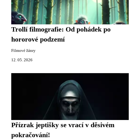
Trollí filmografie: Od pohádek po
hororové podzemí
Filmové žánry
12. 05. 2026
Přízrak jeptišky se vrací v děsivém
pokračování!