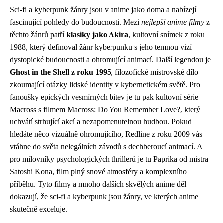
Sci-fi a kyberpunk žánry jsou v anime jako doma a nabízejí
fascinující pohledy do budoucnosti. Mezi
nejlepší anime filmy
z
těchto žánrů patří
klasiky jako Akira
, kultovní snímek z roku
1988, který definoval žánr kyberpunku s jeho temnou vizí
dystopické budoucnosti a ohromující animací. Další legendou je
Ghost in the Shell z roku 1995
, filozofické mistrovské dílo
zkoumající otázky lidské identity v kybernetickém světě. Pro
fanoušky epických vesmírných bitev je tu pak kultovní série
Macross s filmem Macross: Do You Remember Love?, který
uchvátí strhující akcí a nezapomenutelnou hudbou. Pokud
hledáte něco vizuálně ohromujícího, Redline z roku 2009 vás
vtáhne do světa nelegálních závodů s dechberoucí animací. A
pro milovníky psychologických thrillerů je tu Paprika od mistra
Satoshi Kona, film plný snové atmosféry a komplexního
příběhu. Tyto filmy a mnoho dalších skvělých anime děl
dokazují, že sci-fi a kyberpunk jsou žánry, ve kterých anime
skutečně exceluje.