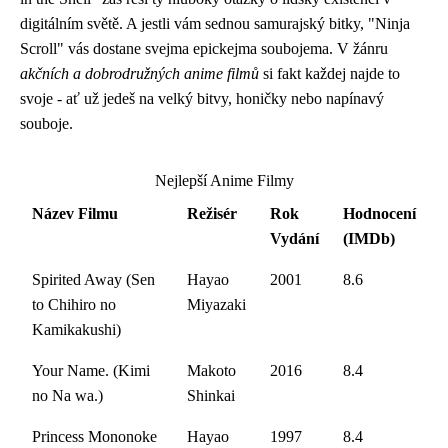
digitálním světě. A jestli vám sednou samurajský bitky, "Ninja
Scroll" vás dostane svejma epickejma soubojema. V žánru
akčních a dobrodružných anime filmů
si fakt každej najde to
svoje - ať už jedeš na velký bitvy, honičky nebo napínavý
souboje.
Nejlepší Anime Filmy
Název Filmu
Režisér
Rok
Hodnocení
Vydání
(IMDb)
Spirited Away (Sen
Hayao
2001
8.6
to Chihiro no
Miyazaki
Kamikakushi)
Your Name. (Kimi
Makoto
2016
8.4
no Na wa.)
Shinkai
Princess Mononoke
Hayao
1997
8.4