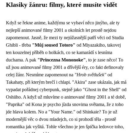
Klasiky žánru: filmy, které musíte vidět
Když se řekne anime, každýmu se vybaví něco jinýho, ale ty
nejlepší
animované filmy 2001
a okolních let prostě nejdou
zapomenout. Jasně, že mezi ty nejúžasnější patří věci od Studia
Ghibli - třeba
"Můj soused Totoro"
od Miyazakiho, takovej
ten kouzelnej příběh o holkách, co se kamarádí s lesníma
duchama. A pak
"Princezna Mononoke"
, to je zase něco! To
už jsou animované filmy 2001 a dřívější éry, co fakt definovaly
celej žánr. Nesmíme zapomenout na
"Hrob světlušek"
od
Takahaty, při kterým brečí i chlapi. "Akira" zase ukázala, jak má
vypadat pořádnej cyberpunk, stejně jako "Ghost in the Shell" od
Oshiiho. A když už mluvíme o animované filmy 2001 a té době,
"Paprika" od Kona je psycho jízda snovima světama, že z toho
jde hlava kolem. No a "Your Name." od Shinkaie? To je už
modernější věc o dvou mladejch, co si prohodí těla - prostě
romantika jak vyšitá. Tohle všechno je jen špička ledovce toho,