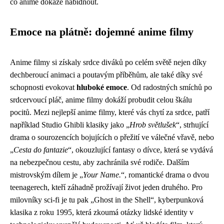
co anime dokáže nabídnout.
Emoce na plátně: dojemné anime filmy
Anime filmy si získaly srdce diváků po celém světě nejen díky
dechberoucí animaci a poutavým příběhům, ale také díky své
schopnosti evokovat
hluboké emoce
. Od radostných smíchů po
srdcervoucí pláč, anime filmy dokáží probudit celou škálu
pocitů. Mezi nejlepší anime filmy, které vás chytí za srdce, patří
například Studio Ghibli klasiky jako „
Hrob světlušek
“, strhující
drama o sourozencích bojujících o přežití ve válečné vřavě, nebo
„
Cesta do fantazie
“, okouzlující fantasy o dívce, která se vydává
na nebezpečnou cestu, aby zachránila své rodiče. Dalším
mistrovským dílem je „
Your Name.
“, romantické drama o dvou
teenagerech, kteří záhadně prožívají život jeden druhého. Pro
milovníky sci-fi je tu pak „Ghost in the Shell“, kyberpunková
klasika z roku 1995, která zkoumá otázky lidské identity v