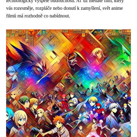
technologicky vyspělé budoucnosti. Ať už hledáte film, který
vás rozesměje, rozpláče nebo donutí k zamyšlení, svět anime
filmů má rozhodně co nabídnout.