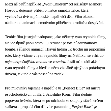
Mezi ně patří například „Wolf Children“ od režisérky Mamoru
Hosody, dojemný příběh o matce samoživitelce, která
vychovává dvě napůl lidské, napůl vlčí děti. Film okouzlí
nádhernou animací a emotivním příběhem o rodině a dospívání.
Tenhle film je stejně nadupanej jako některý ryan reynolds filmy,
ale jde úplně jinou cestou. „Redline" je totální adrenalinová
bomba s šílenou animací. Hlavní hrdina JP, trochu mi připomíná
role, který vidíme v
ryan reynolds filmy
na Netflixu, se vrhá do
nejnebezpečnějšího závodu ve vesmíru
. Jestli máte rádi akční
ryan reynolds filmy a hledáte něco vizuálně ujetýho s pořádným
drivem, tak tohle vás posadí na zadek.
Pro milovníky tajemna a napětí je tu „Perfect Blue“ od mistra
psychologických thrillerů Satoshiho Kona. Film sleduje
popovou hvězdu, která se po odchodu ze skupiny stává terčem
stalkera a propadá čím dál více paranoie.
„Perfect Blue“ je