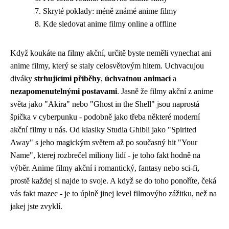
Skryté poklady: méně známé anime filmy
Kde sledovat anime filmy online a offline
Když koukáte na filmy akční, určitě byste neměli vynechat ani
anime filmy, který se staly celosvětovým hitem. Uchvacujou
diváky
strhujícími příběhy
,
úchvatnou animací
a
nezapomenutelnými postavami
. Jasně že filmy akční z anime
světa jako "Akira" nebo "Ghost in the Shell" jsou naprostá
špička v cyberpunku - podobně jako třeba
některé moderní
akční filmy
u nás. Od klasiky Studia Ghibli jako "Spirited
Away" s jeho magickým světem až po současný hit "Your
Name", kterej rozbrečel miliony lidí - je toho fakt hodně na
výběr. Anime filmy akční i romantický, fantasy nebo sci-fi,
prostě každej si najde to svoje. A když se do toho ponoříte, čeká
vás fakt mazec - je to úplně jinej level filmovýho zážitku, než na
jakej jste zvyklí.