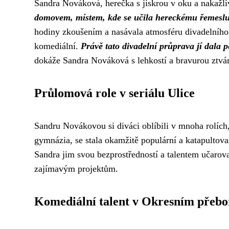
Sandra Nováková, herečka s jiskrou v oku a nakažl
domovem, místem, kde se učila hereckému řemeslu 
hodiny zkoušením a nasávala atmosféru divadelního s
komediální.
Právě tato divadelní průprava jí dala 
dokáže Sandra Nováková s lehkostí a bravurou ztvá
Průlomová role v seriálu Ulice
Sandru Novákovou si diváci oblíbili v mnoha rolích,
gymnázia, se stala okamžitě populární a katapultov
Sandra jim svou bezprostředností a talentem učarova
zajímavým projektům.
Komediální talent v Okresním přebo