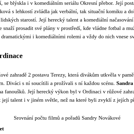
 se blýskla i v komediálním seriálu Okresní přebor. Její pos
ková s lehkostí zvládla jak verbální, tak situační komiku a do
lidských starostí. Její herecký talent a komediální načasován
se snaží prosadit své plány v prostředí, kde vládne fotbal a 
í s dramatickými i komediálními rolemi a vždy do nich vnese s
rdinace
vé zahradě 2 postavu Terezy, která divákům utkvěla v paměti i
. Diváci s ní soucítili a prožívali s ní každou scénu.
Sandra 
oha fanoušků. Její herecký výkon byl v Ordinaci v růžové zah
ejí talent i v jiném světle, než na které byli zvyklí z jejích p
Srovnání počtu filmů a pořadů Sandry Novákové
et