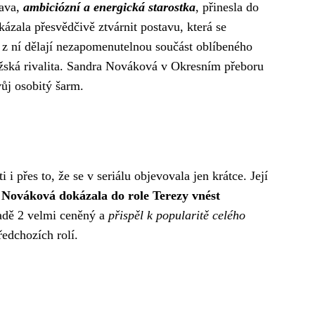
tava,
ambiciózní a energická starostka
, přinesla do
kázala přesvědčivě ztvárnit postavu, která se
í z ní dělají nezapomenutelnou součást oblíbeného
mužská rivalita. Sandra Nováková v Okresním přeboru
vůj osobitý šarm.
 přes to, že se v seriálu objevovala jen krátce. Její
Nováková dokázala do role Terezy vnést
radě 2 velmi ceněný a
přispěl k popularitě celého
ředchozích rolí.