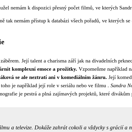
užel nemám k dispozici přesný počet filmů, ve kterých Sand
jně tak nemám přístup k databázi všech pořadů, ve kterých se 
ie
áběrem. Její talent a charisma září jak na divadelních prknec
várnit komplexní emoce a prožitky.
Vzpomeňme například na j
ková se ale neztratí ani v komediálním žánru.
Její komedi
ho je například její role v seriálu nebo ve filmu .
Sandra No
lmografie je pestrá a plná zajímavých projektů, které divákům 
mu a televize. Dokáže zahrát cokoli a vždycky s grácií a