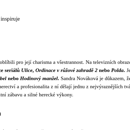
inspiruje
blíbili pro její charisma a všestrannost. Na televizních obra
e seriálů
Ulice
,
Ordinace v růžové zahradě 2
nebo
Polda
.
Je
bel
nebo
Hodinový manžel
.
Sandra Nováková je důkazem, že t
ectví a profesionalita z ní dělají jednu z nejvýraznějších tv
itní zábavu a silné herecké výkony.
h