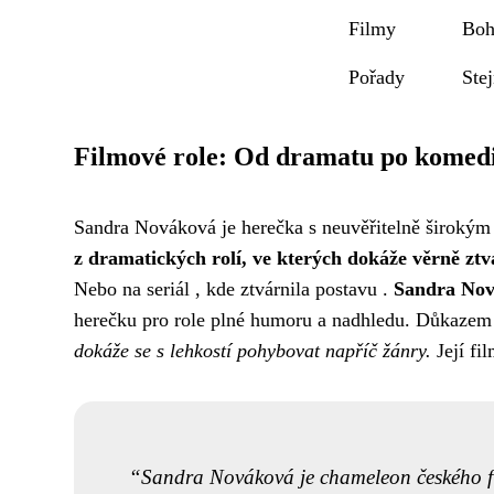
Filmy
Boh
Pořady
Ste
Filmové role: Od dramatu po komed
Sandra Nováková je herečka s neuvěřitelně širokým z
z dramatických rolí, ve kterých dokáže věrně zt
Nebo na seriál , kde ztvárnila postavu .
Sandra Nová
herečku pro role plné humoru a nadhledu. Důkazem to
dokáže se s lehkostí pohybovat napříč žánry.
Její fi
Sandra Nováková je chameleon českého fil