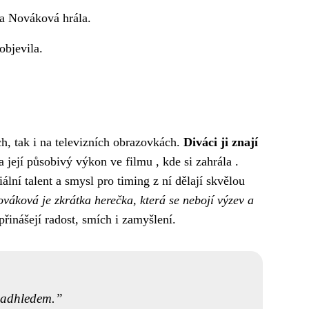
ra Nováková hrála.
objevila.
h, tak i na televizních obrazovkách.
Diváci ji znají
ejí působivý výkon ve filmu , kde si zahrála .
ální talent a smysl pro timing z ní dělají skvělou
váková je zkrátka herečka, která se nebojí výzev a
přinášejí radost, smích i zamyšlení.
 nadhledem.