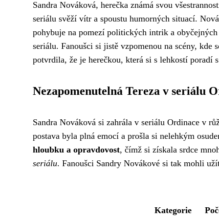
Sandra Nováková, herečka známá svou všestranností,
seriálu svěží vítr a spoustu humorných situací. Nová
pohybuje na pomezí politických intrik a obyčejných 
seriálu. Fanoušci si jistě vzpomenou na scény, kde 
potvrdila, že je herečkou, která si s lehkostí porad
Nezapomenutelná Tereza v seriálu O
Sandra Nováková si zahrála v seriálu Ordinace v růžo
postava byla plná emocí a prošla si nelehkým osudem
hloubku a opravdovost
, čímž si získala srdce mn
seriálu
. Fanoušci Sandry Novákové si tak mohli užít j
Kategorie
Poč