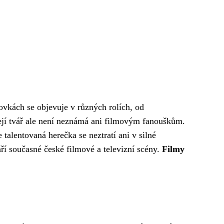
zovkách se objevuje v různých rolích, od
jí tvář ale není neznámá ani filmovým fanouškům.
alentovaná herečka se neztratí ani v silné
áří současné české filmové a televizní scény.
Filmy