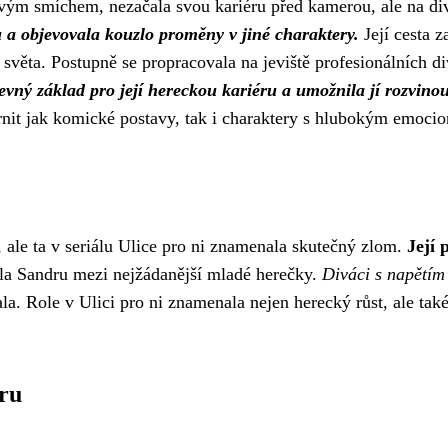
ivým smíchem, nezačala svou kariéru před kamerou, ale na di
a objevovala kouzlo proměny v jiné charaktery.
Její cesta z
věta. Postupně se propracovala na jeviště profesionálních di
pevný základ pro její hereckou kariéru a umožnila jí rozvino
rnit jak komické postavy, tak i charaktery s hlubokým emoci
 ale ta v seriálu Ulice pro ni znamenala skutečný zlom.
Její 
ala Sandru mezi nejžádanější mladé herečky.
Diváci s napětím 
la. Role v Ulici pro ni znamenala nejen herecký růst, ale tak
ru