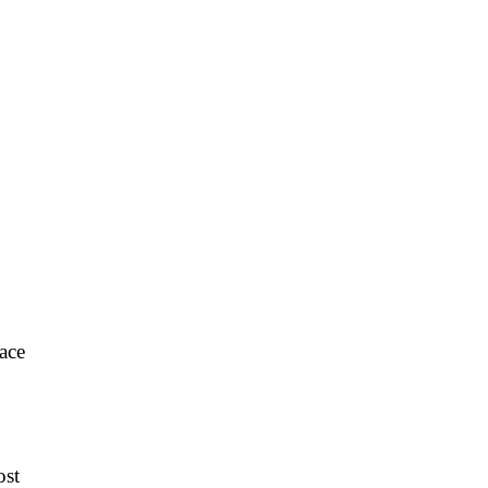
ace
ost