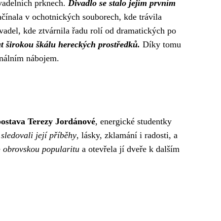
vadelních prknech.
Divadlo se stalo jejím prvním
ačínala v ochotnických souborech, kde trávila
vadel, kde ztvárnila řadu rolí od dramatických po
ut širokou škálu hereckých prostředků.
Díky tomu
onálním nábojem.
postava Terezy Jordánové
, energické studentky
sledovali její příběhy
, lásky, zklamání i radosti, a
é
obrovskou popularitu
a otevřela jí dveře k dalším