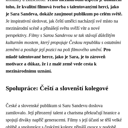
toho, že kvalitní filmová tvorba s talentovanými herci, jako
je Sara Sandeva, dokáže zaujmout publikum po celém světě.
Je inspirativní sledovat, jak čeští umělci nacházejí své místo na
mezinárodní scéně a přinášejí světu svěží vítr a nové
perspektivy.
Filmy s Sarou Sandevou se tak stávají důležitým
kulturním mostem, který propojuje Českou republiku s ostatními
zeměmi a posiluje její pozici na poli filmového umění.
Pro
mladé talentované herce, jako je Sara, je to zároveň
motivace a důkaz, že i z malé země vede cesta k
mezinárodnímu uznání.
Spolupráce: Čeští a slovenští kolegové
České a slovenské publikum si Saru Sandevu doslova
zamilovalo. Její přirozený talent a charisma překračují hranice a
spojují diváky napříč generacemi. Filmy s její účastí se těší velké
oblibě a spolupráce s českými kolegy přináší ovoce v podobě