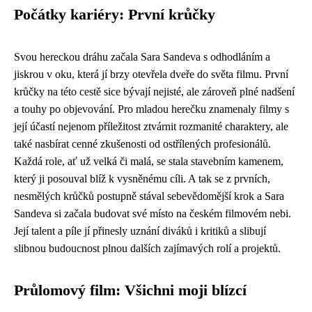
Počátky kariéry: První krůčky
Svou hereckou dráhu začala Sara Sandeva s odhodláním a
jiskrou v oku, která jí brzy otevřela dveře do světa filmu. První
krůčky na této cestě sice bývají nejisté, ale zároveň plné nadšení
a touhy po objevování. Pro mladou herečku znamenaly filmy s
její účastí nejenom příležitost ztvárnit rozmanité charaktery, ale
také nasbírat cenné zkušenosti od ostřílených profesionálů.
Každá role, ať už velká či malá, se stala stavebním kamenem,
který ji posouval blíž k vysněnému cíli. A tak se z prvních,
nesmělých krůčků postupně stával sebevědomější krok a Sara
Sandeva si začala budovat své místo na českém filmovém nebi.
Její talent a píle jí přinesly uznání diváků i kritiků a slibují
slibnou budoucnost plnou dalších zajímavých rolí a projektů.
Průlomový film: Všichni moji blízcí