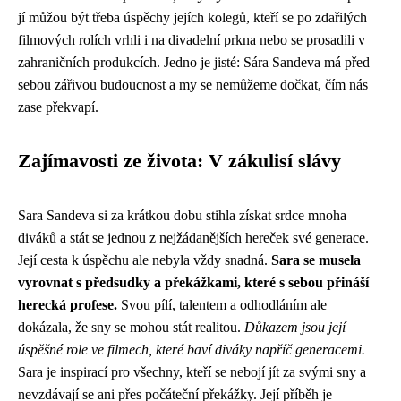
jí můžou být třeba úspěchy jejích kolegů, kteří se po zdařilých
filmových rolích vrhli i na divadelní prkna nebo se prosadili v
zahraničních produkcích. Jedno je jisté: Sára Sandeva má před
sebou zářivou budoucnost a my se nemůžeme dočkat, čím nás
zase překvapí.
Zajímavosti ze života: V zákulisí slávy
Sara Sandeva si za krátkou dobu stihla získat srdce mnoha
diváků a stát se jednou z nejžádanějších hereček své generace.
Její cesta k úspěchu ale nebyla vždy snadná.
Sara se musela
vyrovnat s předsudky a překážkami, které s sebou přináší
herecká profese.
Svou pílí, talentem a odhodláním ale
dokázala, že sny se mohou stát realitou.
Důkazem jsou její
úspěšné role ve filmech, které baví diváky napříč generacemi.
Sara je inspirací pro všechny, kteří se nebojí jít za svými sny a
nevzdávají se ani přes počáteční překážky. Její příběh je