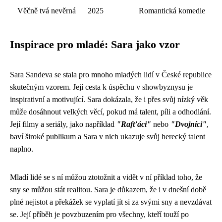
Věčně tvá nevěrná
2025
Romantická komedie
Inspirace pro mladé: Sara jako vzor
Sara Sandeva se stala pro mnoho mladých lidí v České republice
skutečným vzorem. Její cesta k úspěchu v showbyznysu je
inspirativní a motivující. Sara dokázala, že i přes svůj nízký věk
může dosáhnout velkých věcí, pokud má talent, píli a odhodlání.
Její filmy a seriály, jako například
"Rafťáci"
nebo
"Dvojníci"
,
baví široké publikum a Sara v nich ukazuje svůj herecký talent
naplno.
Mladí lidé se s ní můžou ztotožnit a vidět v ní příklad toho, že
sny se můžou stát realitou. Sara je důkazem, že i v dnešní době
plné nejistot a překážek se vyplatí jít si za svými sny a nevzdávat
se. Její příběh je povzbuzením pro všechny, kteří touží po