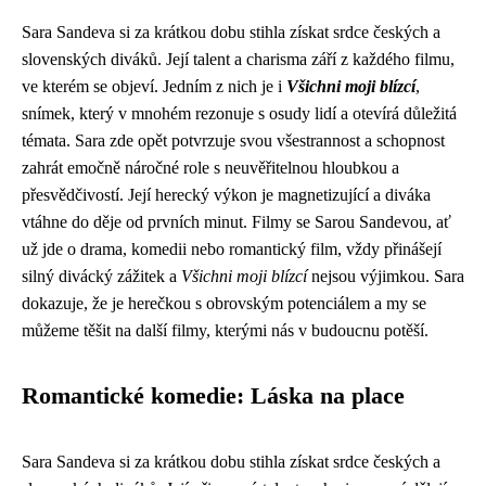
Sara Sandeva si za krátkou dobu stihla získat srdce českých a
slovenských diváků. Její talent a charisma září z každého filmu,
ve kterém se objeví. Jedním z nich je i
Všichni moji blízcí
,
snímek, který v mnohém rezonuje s osudy lidí a otevírá důležitá
témata. Sara zde opět potvrzuje svou všestrannost a schopnost
zahrát emočně náročné role s neuvěřitelnou hloubkou a
přesvědčivostí. Její herecký výkon je magnetizující a diváka
vtáhne do děje od prvních minut. Filmy se Sarou Sandevou, ať
už jde o drama, komedii nebo romantický film, vždy přinášejí
silný divácký zážitek a
Všichni moji blízcí
nejsou výjimkou. Sara
dokazuje, že je herečkou s obrovským potenciálem a my se
můžeme těšit na další filmy, kterými nás v budoucnu potěší.
Romantické komedie: Láska na place
Sara Sandeva si za krátkou dobu stihla získat srdce českých a