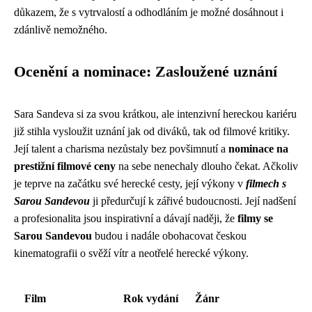
důkazem, že s vytrvalostí a odhodláním je možné dosáhnout i
zdánlivě nemožného.
Ocenění a nominace: Zasloužené uznání
Sara Sandeva si za svou krátkou, ale intenzivní hereckou kariéru
již stihla vysloužit uznání jak od diváků, tak od filmové kritiky.
Její talent a charisma nezůstaly bez povšimnutí a
nominace na
prestižní filmové ceny
na sebe nenechaly dlouho čekat. Ačkoliv
je teprve na začátku své herecké cesty, její výkony v
filmech s
Sarou Sandevou
ji předurčují k zářivé budoucnosti. Její nadšení
a profesionalita jsou inspirativní a dávají naději, že
filmy se
Sarou Sandevou
budou i nadále obohacovat českou
kinematografii o svěží vítr a neotřelé herecké výkony.
Film
Rok vydání
Žánr