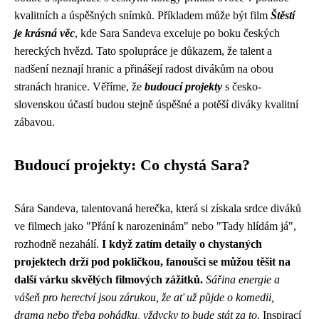
kvalitních a úspěšných snímků. Příkladem může být film
Štěstí
je krásná věc
, kde Sara Sandeva exceluje po boku českých
hereckých hvězd. Tato spolupráce je důkazem, že talent a
nadšení neznají hranic a přinášejí radost divákům na obou
stranách hranice. Věříme, že
budoucí projekty
s česko-
slovenskou účastí budou stejně úspěšné a potěší diváky kvalitní
zábavou.
Budoucí projekty: Co chystá Sara?
Sára Sandeva, talentovaná herečka, která si získala srdce diváků
ve filmech jako "Přání k narozeninám" nebo "Tady hlídám já",
rozhodně nezahálí.
I když zatím detaily o chystaných
projektech drží pod pokličkou, fanoušci se můžou těšit na
další várku skvělých filmových zážitků.
Sářina energie a
vášeň pro herectví jsou zárukou, že ať už půjde o komedii,
drama nebo třeba pohádku, vždycky to bude stát za to.
Inspirací