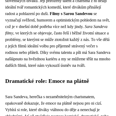
slovenských diváků. Její přirozený talent a charisma z ní dělají
ideální tvář romantických komedií, které divákům přinášejí
radost a pohlazení po duši.
Filmy s Sarou Sandevou
se
vyznačují svěžestí, humorem a optimistickým pohledem na svět,
což je v dnešní době potřeba více než kdy jindy.
Sara Sandeva
filmy
, ve kterých se objevuje, často řeší i běžné životní situace a
problémy, se kterými se může ztotožnit každý z nás. To vše dělá
z jejích filmů ideální volbu pro příjemně strávený večer s
rodinou nebo přáteli. Díky svému talentu a píli má Sara Sandeva
našlápnuto na hvězdnou kariéru a my se můžeme těšit na mnoho
dalších filmů, které nám vykouzlí úsměv na tváři.
Dramatické role: Emoce na plátně
Sara Sandeva, herečka s nezaměnitelným charismatem,
opakovaně dokazuje, že emoce na plátně nejsou pro ni cizí.
Vybírá si role, které diváky vtáhnou do děje a nenechají je