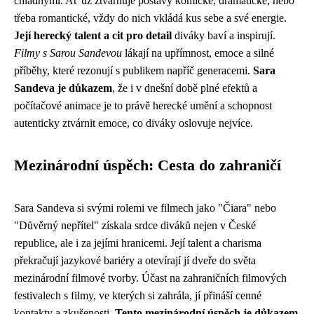
chladnými. Ať už ztvárňuje postavy komické, dramatické, nebo
třeba romantické, vždy do nich vkládá kus sebe a své energie.
Její herecký talent a cit pro detail
diváky baví a inspirují.
Filmy s Sarou Sandevou
lákají na upřímnost, emoce a silné
příběhy, které rezonují s publikem napříč generacemi.
Sara
Sandeva je důkazem
, že i v dnešní době plné efektů a
počítačové animace je to právě herecké umění a schopnost
autenticky ztvárnit emoce, co diváky oslovuje nejvíce.
Mezinárodní úspěch: Cesta do zahraničí
Sara Sandeva si svými rolemi ve filmech jako "Čiara" nebo
"Důvěrný nepřítel" získala srdce diváků nejen v České
republice, ale i za jejími hranicemi. Její talent a charisma
překračují jazykové bariéry a otevírají jí dveře do světa
mezinárodní filmové tvorby. Účast na zahraničních filmových
festivalech s filmy, ve kterých si zahrála, jí přináší cenné
kontakty a zkušenosti.
Tento mezinárodní úspěch je důkazem