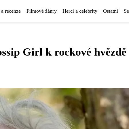
 a recenze
Filmové žánry
Herci a celebrity
Ostatní
Se
ip Girl k rockové hvězdě -