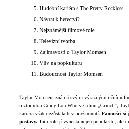
Hudební kariéra s The Pretty Reckless
Návrat k herectví?
Nejznámější filmové role
Televizní tvorba
Zajímavosti o Taylor Momsen
Vliv na popkulturu
Budoucnost Taylor Momsen
Taylor Momsen, známá svými výraznými očními linkam
roztomilou Cindy Lou Who ve filmu „Grinch“, Taylor
kariéra však nezůstala bez povšimnutí.
Fanoušci si 
postavy.
Tato role jí vynesla nejen popularitu, ale i