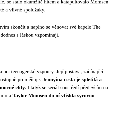
ole, se stalo okamžitě hitem a katapultovalo Momsen
té a vlivné spolužáky.
ctvím skončit a naplno se věnovat své kapele The
ny dodnes s láskou vzpomínají.
nci teenagerské vzpoury. Její postava, začínající
 postupně proměňuje.
Jennyina cesta je spletitá a
 mocné elity.
I když se seriál soustředí především na
linii a
Taylor Momsen do ní vtiskla syrovou