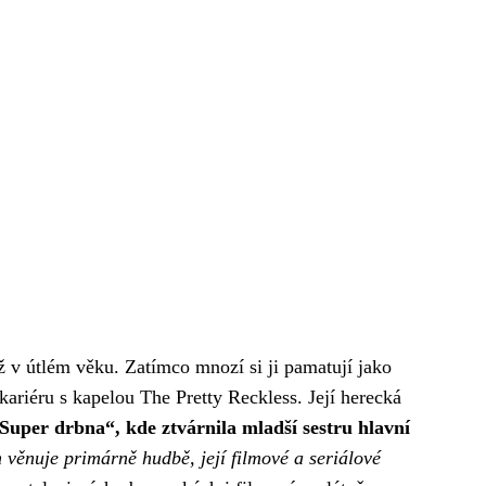
 v útlém věku. Zatímco mnozí si ji pamatují jako
ariéru s kapelou The Pretty Reckless. Její herecká
„Super drbna“, kde ztvárnila mladší sestru hlavní
 věnuje primárně hudbě, její filmové a seriálové