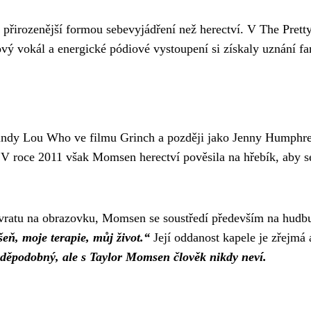
řirozenější formou sebevyjádření než herectví. V The Pretty
rový vokál a energické pódiové vystoupení si získaly uznání fa
ndy Lou Who ve filmu Grinch a později jako Jenny Humphrey v
. V roce 2011 však Momsen herectví pověsila na hřebík, aby 
návratu na obrazovku, Momsen se soustředí především na hudb
eň, moje terapie, můj život.“
Její oddanost kapele je zřejmá a
avděpodobný, ale s Taylor Momsen člověk nikdy neví.