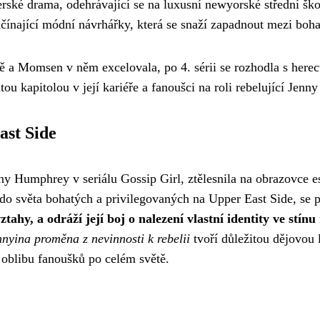
erské drama, odehrávající se na luxusní newyorské střední šk
ínající módní návrhářky, která se snaží zapadnout mezi boha
tě a Momsen v něm excelovala, po 4. sérii se rozhodla s here
itou kapitolou v její kariéře a fanoušci na roli rebelující Jen
ast Side
 Humphrey v seriálu Gossip Girl, ztělesnila na obrazovce ese
 do světa bohatých a privilegovaných na Upper East Side, se
ahy, a odráží její boj o nalezení vlastní identity ve stínu
nnyina proměna z nevinnosti k rebelii
tvoří důležitou dějovou 
 oblibu fanoušků po celém světě.