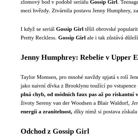
zlomový bod v podobě seriálu
Gossip Girl
. Teenag
mezi hvězdy. Ztvárnila postavu Jenny Humphrey, zač
I když se seriál
Gossip Girl
těšil obrovské populari
Pretty Reckless.
Gossip Girl
ale i tak zůstává důlež
Jenny Humphrey: Rebelie v Upper E
Taylor Momsen, pro mnohé navždy spjatá s rolí Jenny
jako naivní dívka z Brooklynu toužící po vstupence
plná chyb, od módních faux pas až po riskantní vzt
životy Sereny van der Woodsen a Blair Waldorf,
Je
energii a zranitelnost,
díky nimž si postava získala
Odchod z Gossip Girl