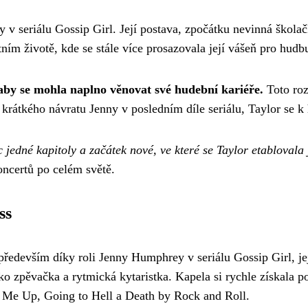
 v seriálu Gossip Girl. Její postava, zpočátku nevinná škola
ním životě, kde se stále více prosazovala její vášeň pro hud
, aby se mohla naplno věnovat své hudební kariéře.
Toto rozh
krátkého návratu Jenny v posledním díle seriálu, Taylor se k h
 jedné kapitoly a začátek nové, ve které se Taylor etablovala
oncertů po celém světě.
ss
ředevším díky roli Jenny Humphrey v seriálu Gossip Girl, jej
ko zpěvačka a rytmická kytaristka. Kapela si rychle získala 
ght Me Up, Going to Hell a Death by Rock and Roll.