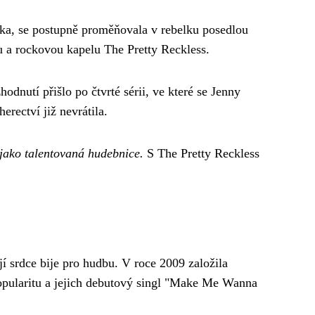
čka, se postupně proměňovala v rebelku posedlou
bu a rockovou kapelu The Pretty Reckless.
odnutí přišlo po čtvrté sérii, ve které se Jenny
erectví již nevrátila.
 jako talentovaná hudebnice.
S The Pretty Reckless
í srdce bije pro hudbu. V roce 2009 založila
popularitu a jejich debutový singl "Make Me Wanna