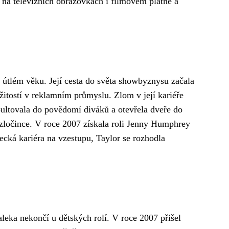
na televizních obrazovkách i filmovém plátně a
 útlém věku. Její cesta do světa showbyznysu začala
ežitostí v reklamním průmyslu. Zlom v její kariéře
pultovala do povědomí diváků a otevřela dveře do
 zločince. V roce 2007 získala roli Jenny Humphrey
recká kariéra na vzestupu, Taylor se rozhodla
leka nekončí u dětských rolí. V roce 2007 přišel