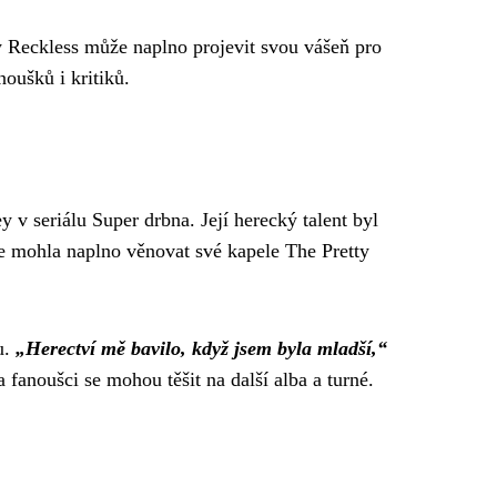
 Reckless může naplno projevit svou vášeň pro
noušků i kritiků.
 seriálu Super drbna. Její herecký talent byl
se mohla naplno věnovat své kapele The Pretty
u.
„Herectví mě bavilo, když jsem byla mladší,“
 fanoušci se mohou těšit na další alba a turné.