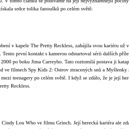
u.
V tomto článku se podíváme na její nejvýznamnější počiny 
ískala srdce tolika fanoušků po celém světě.
ení v kapele The Pretty Reckless, zahájila svou kariéru už v
. Tento první kontakt s kamerou odstartoval sérii dalších příl
 2000 po boku Jima Carreyho. Tato roztomilá postava ji kata
klad ve filmech Spy Kids 2: Ostrov ztracených snů a Myšlenky
a mezi teenagery po celém světě. I když se zdálo, že je její he
retty Reckless.
 Cindy Lou Who ve filmu Grinch. Její herecká kariéra ale zda