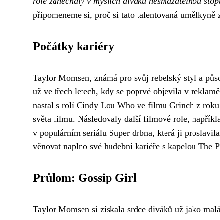
role zanechaly v myslích diváků nesmazatelnou stop
připomeneme si, proč si tato talentovaná umělkyně z
Počátky kariéry
Taylor Momsen, známá pro svůj rebelský styl a působ
už ve třech letech, kdy se poprvé objevila v reklamě
nastal s rolí Cindy Lou Who ve filmu Grinch z roku
světa filmu. Následovaly další filmové role, napří
v populárním seriálu Super drbna, která ji proslavil
věnovat naplno své hudební kariéře s kapelou The P
Průlom: Gossip Girl
Taylor Momsen si získala srdce diváků už jako malá