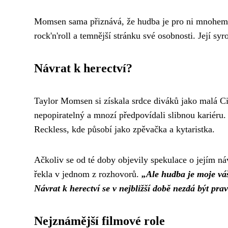
Momsen sama přiznává, že hudba je pro ni mnohem p
rock'n'roll a temnější stránku své osobnosti. Její sy
Návrat k herectví?
Taylor Momsen si získala srdce diváků jako malá Ci
nepopiratelný a mnozí předpovídali slibnou kariéru
Reckless, kde působí jako zpěvačka a kytaristka.
Ačkoliv se od té doby objevily spekulace o jejím 
řekla v jednom z rozhovorů.
„Ale hudba je moje váš
Návrat k herectví se v nejbližší době nezdá být pr
Nejznámější filmové role