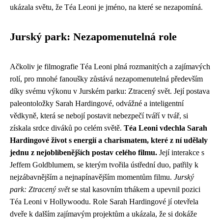
ukázala světu, že Téa Leoni je jméno, na které se nezapomíná.
Jurský park: Nezapomenutelná role
Ačkoliv je filmografie Téa Leoni plná rozmanitých a zajímavých
rolí, pro mnohé fanoušky zůstává nezapomenutelná především
díky svému výkonu v Jurském parku: Ztracený svět. Její postava
paleontoložky Sarah Hardingové, odvážné a inteligentní
vědkyně, která se nebojí postavit nebezpečí tváří v tvář, si
získala srdce diváků po celém světě.
Téa Leoni vdechla Sarah
Hardingové život s energií a charismatem, které z ní udělaly
jednu z nejoblíbenějších postav celého filmu.
Její interakce s
Jeffem Goldblumem, se kterým tvořila ústřední duo, patřily k
nejzábavnějším a nejnapínavějším momentům filmu.
Jurský
park: Ztracený svět
se stal kasovním trhákem a upevnil pozici
Téa Leoni v Hollywoodu. Role Sarah Hardingové jí otevřela
dveře k dalším zajímavým projektům a ukázala, že si dokáže