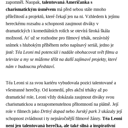
zapomněl. Naopak,
talentovaná Američanka s
charismatickým úsměvem
má před sebou stále mnoho
příležitostí a projektů, které čekají jen na ni. Vzhledem k jejímu
hereckému rozsahu a schopnosti zaujmout diváky v
dramatických i komediálních rolích se otevírá široká škála
možností. Ať už se rozhodne pro filmový trhák, nezávislý
snímek s hlubokým příběhem nebo napínavý seriál, jedno je
jisté:
Téa Leoni má potenciál i nadále obohacovat svět filmu a
televize a my se můžeme těšit na další zajímavé projekty, které
nám v budoucnu představí
.
Téa Leoni si za svou kariéru vybudovala pozici talentované a
všestranné herečky. Od komedií, přes akční trháky až po
dramatické role, Leoni vždy dokázala zaujmout diváky svou
charismatickou a nezapomenutelnou přítomností na plátně. Její
role v filmech jako
Drtivý dopad
nebo
Jurský park 3
ukázaly její
schopnost zvládnout i ty nejnáročnější filmové žánry.
Téa Leoni
není jen talentovaná herečka, ale také silná a inspirativní