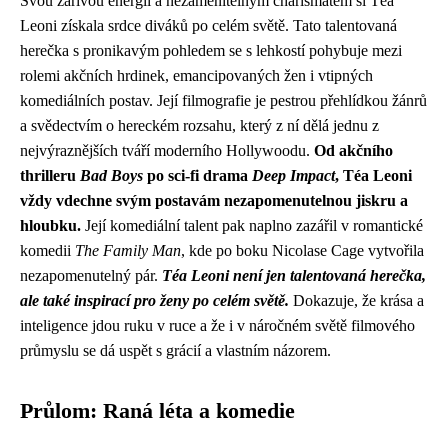
Svou zářivou energií a nezaměnitelným charismatem si Téa
Leoni získala srdce diváků po celém světě. Tato talentovaná
herečka s pronikavým pohledem se s lehkostí pohybuje mezi
rolemi akčních hrdinek, emancipovaných žen i vtipných
komediálních postav. Její filmografie je pestrou přehlídkou žánrů
a svědectvím o hereckém rozsahu, který z ní dělá jednu z
nejvýraznějších tváří moderního Hollywoodu.
Od akčního
thrilleru
Bad Boys
po sci-fi drama
Deep Impact
, Téa Leoni
vždy vdechne svým postavám nezapomenutelnou jiskru a
hloubku.
Její komediální talent pak naplno zazářil v romantické
komedii
The Family Man
, kde po boku Nicolase Cage vytvořila
nezapomenutelný pár.
Téa Leoni není jen talentovaná herečka,
ale také inspirací pro ženy po celém světě.
Dokazuje, že krása a
inteligence jdou ruku v ruce a že i v náročném světě filmového
průmyslu se dá uspět s grácií a vlastním názorem.
Průlom: Raná léta a komedie