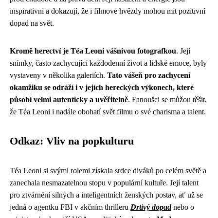
inspirativní a dokazují, že i filmové hvězdy mohou mít pozitivní
dopad na svět.
Kromě herectví je Téa Leoni vášnivou fotografkou
. Její
snímky, často zachycující každodenní život a lidské emoce, byly
vystaveny v několika galeriích.
Tato vášeň pro zachycení
okamžiku se odráží i v jejích hereckých výkonech, které
působí velmi autenticky a uvěřitelně
. Fanoušci se můžou těšit,
že Téa Leoni i nadále obohatí svět filmu o své charisma a talent.
Odkaz: Vliv na popkulturu
Téa Leoni si svými rolemi získala srdce diváků po celém světě a
zanechala nesmazatelnou stopu v populární kultuře. Její talent
pro ztvárnění silných a inteligentních ženských postav, ať už se
jedná o agentku FBI v akčním thrilleru
Drtivý dopad
nebo o