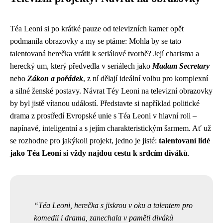
Téa Leoni si po krátké pauze od televizních kamer opět
podmanila obrazovky a my se ptáme: Mohla by se tato
talentovaná herečka vrátit k seriálové tvorbě? Její charisma a
herecký um, který předvedla v seriálech jako
Madam Secretary
nebo
Zákon a pořádek
, z ní dělají ideální volbu pro komplexní
a silné ženské postavy. Návrat Téy Leoni na televizní obrazovky
by byl jistě vítanou událostí. Představte si například politické
drama z prostředí Evropské unie s Téa Leoni v hlavní roli –
napínavé, inteligentní a s jejím charakteristickým šarmem. Ať už
se rozhodne pro jakýkoli projekt, jedno je jisté:
talentovaní lidé
jako Téa Leoni si vždy najdou cestu k srdcím diváků
.
Téa Leoni, herečka s jiskrou v oku a talentem pro
komedii i drama, zanechala v paměti diváků