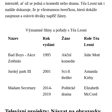
intenzitě, ať už se jedná o komedii nebo drama. Téa Leoni tak i
nadále dokazuje, že je všestrannou herečkou, která dokáže
zaujmout a oslovit diváky napříč žánry.
Významné filmy a pořady s Téa Leoni
Název
Rok
Žánr
Role Téa
vydání
Leoni
Bad Boys - Akce
1995
Akční
Julie Mott
Zetěmlo
komedie
Jurský park III
2001
Sci-fi
Amanda
thriller
Kirby
Madam Secretary
2014-
Politické
Elizabeth
2019
drama
McCord
Televizní projekty: Návrat na obrazovky