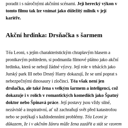
poradit i s náročnými akčními scénami.
Její herecký výkon v
tomto filmu tak lze vnímat jako důležitý milník v její
kariéře.
Akční hrdinka: Drsňačka s šarmem
Téa Leoni, s jejím charakteristickým chraplavým hlasem a
pronikavým pohledem, si podmanila filmové plátno jako akční
hrdinka, která se nebojí žádné výzvy. Její role v trhácích jako
Jurský park III nebo Drsný Harry dokazují, že se umí poprat s
nebezpečnými dinosaury i zločinci.
Téa však není jen
drsňačka, ale také žena s velkým šarmem a inteligencí, což
dokazuje i v rolích v romantických komediích jako Špatný
doktor nebo Špinavá práce
. Její postavy jsou vždy silné,
nezávislé a inspirativní, ať už zachraňují svět před katastrofou
nebo se potýkají s každodenními problémy.
Téa Leoni je
důkazem, že i v akčním žánru může žena zazářit a stát se vzorem