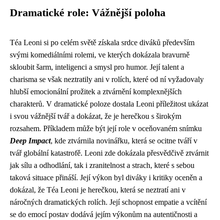
Dramatické role: Vážnější poloha
Téa Leoni si po celém světě získala srdce diváků především
svými komediálními rolemi, ve kterých dokázala bravurně
skloubit šarm, inteligenci a smysl pro humor. Její talent a
charisma se však neztratily ani v rolích, které od ní vyžadovaly
hlubší emocionální prožitek a ztvárnění komplexnějších
charakterů. V dramatické poloze dostala Leoni příležitost ukázat
i svou vážnější tvář a dokázat, že je herečkou s širokým
rozsahem. Příkladem může být její role v oceňovaném snímku
Deep Impact
, kde ztvárnila novinářku, která se ocitne tváří v
tvář globální katastrofě. Leoni zde dokázala přesvědčivě ztvárnit
jak sílu a odhodlání, tak i zranitelnost a strach, které s sebou
taková situace přináší. Její výkon byl diváky i kritiky oceněn a
dokázal, že Téa Leoni je herečkou, která se neztratí ani v
náročných dramatických rolích. Její schopnost empatie a vcítění
se do emocí postav dodává jejím výkonům na autentičnosti a