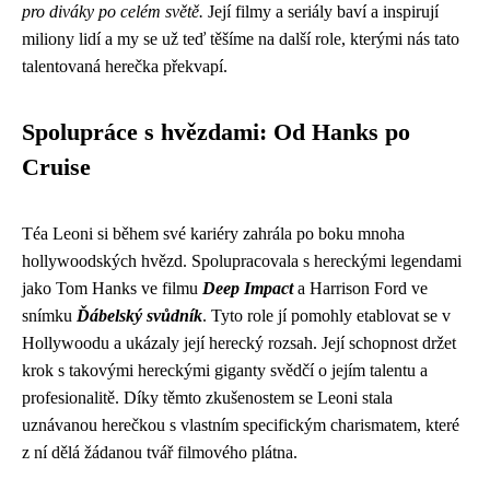
pro diváky po celém světě.
Její filmy a seriály baví a inspirují
miliony lidí a my se už teď těšíme na další role, kterými nás tato
talentovaná herečka překvapí.
Spolupráce s hvězdami: Od Hanks po
Cruise
Téa Leoni si během své kariéry zahrála po boku mnoha
hollywoodských hvězd. Spolupracovala s hereckými legendami
jako Tom Hanks ve filmu
Deep Impact
a Harrison Ford ve
snímku
Ďábelský svůdník
. Tyto role jí pomohly etablovat se v
Hollywoodu a ukázaly její herecký rozsah. Její schopnost držet
krok s takovými hereckými giganty svědčí o jejím talentu a
profesionalitě. Díky těmto zkušenostem se Leoni stala
uznávanou herečkou s vlastním specifickým charismatem, které
z ní dělá žádanou tvář filmového plátna.