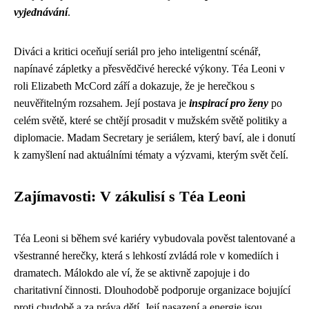
vyjednávání
.
Diváci a kritici oceňují seriál pro jeho inteligentní scénář,
napínavé zápletky a přesvědčivé herecké výkony. Téa Leoni v
roli Elizabeth McCord září a dokazuje, že je herečkou s
neuvěřitelným rozsahem. Její postava je
inspirací pro ženy
po
celém světě, které se chtějí prosadit v mužském světě politiky a
diplomacie. Madam Secretary je seriálem, který baví, ale i donutí
k zamyšlení nad aktuálními tématy a výzvami, kterým svět čelí.
Zajímavosti: V zákulisí s Téa Leoni
Téa Leoni si během své kariéry vybudovala pověst talentované a
všestranné herečky, která s lehkostí zvládá role v komediích i
dramatech. Málokdo ale ví, že se aktivně zapojuje i do
charitativní činnosti. Dlouhodobě podporuje organizace bojující
proti chudobě a za práva dětí. Její nasazení a energie jsou