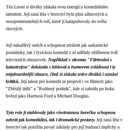
Téa Leoni si diváky získala svou energií a komediálním
talentem. Její raná léta v herectví byla plná zábavných a
nezapomenutelných rolí, které ji katapultovaly do světa
slavných.
Její nakažlivý smích a schopnost ztvárnit jak sarkastické
poznámky, tak i fyzickou komedii z ní udělaly oblíbenou tvář
televizních obrazovek.
Například v sitcomu "Flirtování s
katastrofou" dokázala s lehkostí a humorem zvládnout i ty
nejabsurdnější situace, čímž si získala srdce diváků i uznání
kritiků.
Její talent pro komedii se projevil i ve filmech jako
"Zběsilý útěk" a "Rodinný podnik", kde si zahrála po boku
hvězd jako Harrison Ford a Michael Douglas.
Tyto role ji etablovaly jako všestrannou herečku schopnou
zahrát jak komediální, tak i dramatické postavy.
Její raná léta v
herectví tak položila pevné základy pro její budoucí úspěchy a