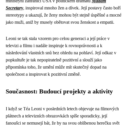
ministryni zahraničí USA v politickém dramatu
Madam
Secretary
, inspiroval mnoho žen a dívek. Její postavy často boří
stereotypy a ukazují, že ženy mohou být stejně úspěšné a mocné
jako muži, aniž by musely obětovat svou ženskost a empatii.
Leoni se tak stala vzorem pro celou generaci a její práce v
televizi a filmu i nadále inspiruje k rovnoprávnosti a k
následování vlastních snů bez ohledu na pohlaví. Její odkaz v
popkultuře je tak nepopiratelně pozitivní a slouží jako
připomínka toho, že umění může mít skutečný dopad na
společnost a inspirovat k pozitivní změně.
Současnost: Budoucí projekty a aktivity
I když se Téa Leoni v posledních letech objevuje na filmových
plátnech a televizních obrazovkách spíše sporadicky, její
fanoušci se nemusejí bát, že by na svou oblíbenou herečku svět